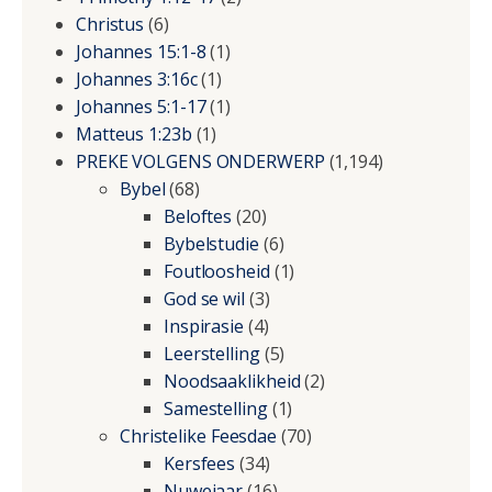
Christus
(6)
Johannes 15:1-8
(1)
Johannes 3:16c
(1)
Johannes 5:1-17
(1)
Matteus 1:23b
(1)
PREKE VOLGENS ONDERWERP
(1,194)
Bybel
(68)
Beloftes
(20)
Bybelstudie
(6)
Foutloosheid
(1)
God se wil
(3)
Inspirasie
(4)
Leerstelling
(5)
Noodsaaklikheid
(2)
Samestelling
(1)
Christelike Feesdae
(70)
Kersfees
(34)
Nuwejaar
(16)