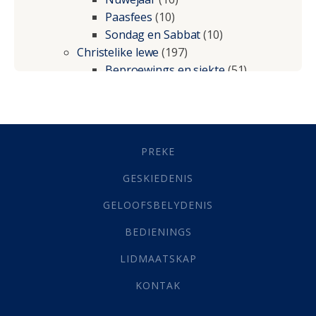
Paasfees
(10)
Sondag en Sabbat
(10)
Christelike lewe
(197)
Beproewings en siekte
(51)
Besluitneming
(6)
Dissipline
(10)
Geestelike Groei
(10)
Gehoorsaamheid
(6)
PREKE
Geld
(21)
Grys Areas
(4)
GESKIEDENIS
Hofsake
(2)
GELOOFSBELYDENIS
Lewensdoel
(3)
Selfondersoek
(1)
BEDIENINGS
Vervolging
(19)
LIDMAATSKAP
Werk
(22)
Eindtyd
(142)
KONTAK
Belonings
(4)