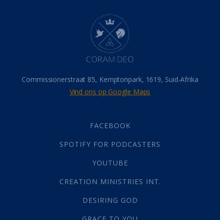
Dood
(26)
Hel
(21)
Hemel
(31)
Israel
(14)
Millennium
(1)
Oordeelsdag
(19)
Verheerlikte liggaam
(3)
Commissionerstraat 85, Kemptonpark, 1619, Suid-Afrika
Wederkoms
(27)
Vind ons op Google Maps
Gebed
(87)
Dankbaarheid
(5)
Die Onse Vader
(12)
FACEBOOK
Vas
(2)
SPOTIFY FOR PODCASTERS
God
(392)
Afgode
(23)
YOUTUBE
Tien Plae
(5)
CREATION MINISTRIES INT.
Almag
(1)
Alomteenwoordig
(4)
DESIRING GOD
Liefde
(1)
GRACE TO YOU