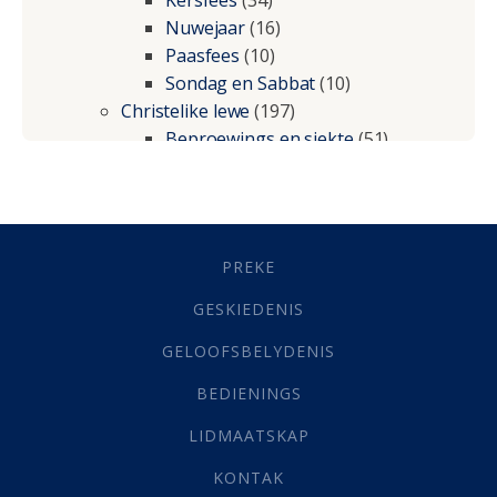
Nuwejaar
(16)
Paasfees
(10)
Sondag en Sabbat
(10)
Christelike lewe
(197)
Beproewings en siekte
(51)
Besluitneming
(6)
Dissipline
(10)
Geestelike Groei
(10)
Gehoorsaamheid
(6)
PREKE
Geld
(21)
Grys Areas
(4)
GESKIEDENIS
Hofsake
(2)
GELOOFSBELYDENIS
Lewensdoel
(3)
Selfondersoek
(1)
BEDIENINGS
Vervolging
(19)
LIDMAATSKAP
Werk
(22)
Eindtyd
(142)
KONTAK