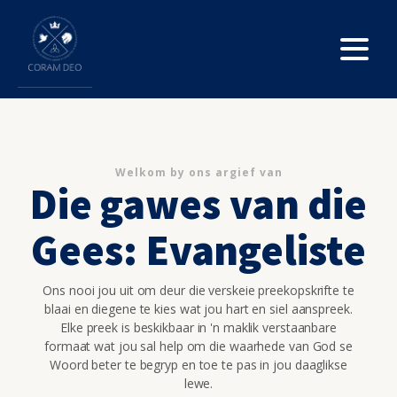
Welkom by ons argief van
Die gawes van die
Gees: Evangeliste
Ons nooi jou uit om deur die verskeie preekopskrifte te
blaai en diegene te kies wat jou hart en siel aanspreek.
Elke preek is beskikbaar in 'n maklik verstaanbare
formaat wat jou sal help om die waarhede van God se
Woord beter te begryp en toe te pas in jou daaglikse
lewe.