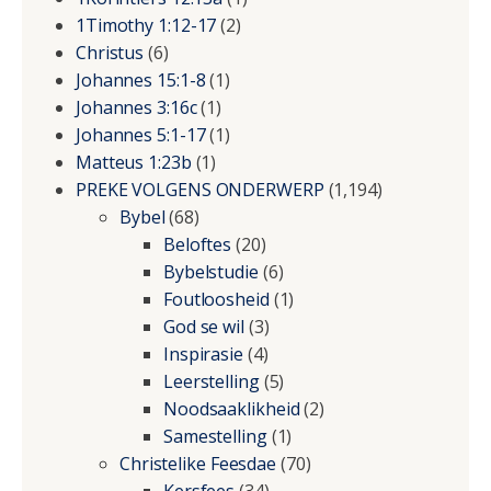
1Timothy 1:12-17
(2)
Christus
(6)
Johannes 15:1-8
(1)
Johannes 3:16c
(1)
Johannes 5:1-17
(1)
Matteus 1:23b
(1)
PREKE VOLGENS ONDERWERP
(1,194)
Bybel
(68)
Beloftes
(20)
Bybelstudie
(6)
Foutloosheid
(1)
God se wil
(3)
Inspirasie
(4)
Leerstelling
(5)
Noodsaaklikheid
(2)
Samestelling
(1)
Christelike Feesdae
(70)
Kersfees
(34)