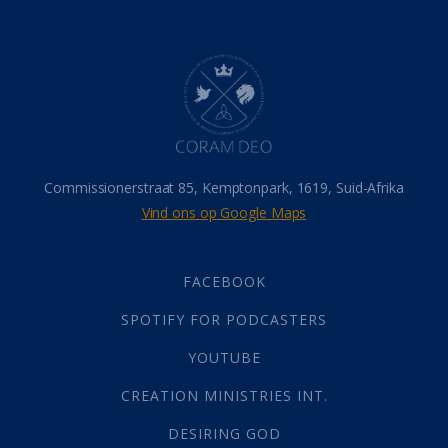
Belonings
(4)
Dood
(26)
Hel
(21)
Hemel
(31)
Israel
(14)
Millennium
(1)
Oordeelsdag
(19)
Verheerlikte liggaam
(3)
Commissionerstraat 85, Kemptonpark, 1619, Suid-Afrika
Wederkoms
(27)
Vind ons op Google Maps
Gebed
(87)
Dankbaarheid
(5)
Die Onse Vader
(12)
FACEBOOK
Vas
(2)
SPOTIFY FOR PODCASTERS
God
(392)
Afgode
(23)
YOUTUBE
Tien Plae
(5)
CREATION MINISTRIES INT.
Almag
(1)
Alomteenwoordig
(4)
DESIRING GOD