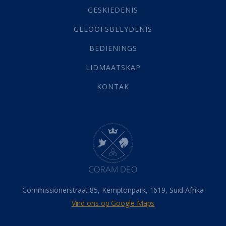
Grys Areas
(4)
GESKIEDENIS
Hofsake
(2)
GELOOFSBELYDENIS
Lewensdoel
(3)
Selfondersoek
(1)
BEDIENINGS
Vervolging
(19)
LIDMAATSKAP
Werk
(22)
Eindtyd
(142)
KONTAK
Belonings
(4)
Dood
(26)
Hel
(21)
Hemel
(31)
Israel
(14)
Millennium
(1)
Oordeelsdag
(19)
Verheerlikte liggaam
(3)
Commissionerstraat 85, Kemptonpark, 1619, Suid-Afrika
Wederkoms
(27)
Vind ons op Google Maps
Gebed
(87)
Dankbaarheid
(5)