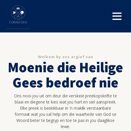
Welkom by ons argief van
Moenie die Heilige
Gees bedroef nie
Ons nooi jou uit om deur die verskeie preekopskrifte te
blaai en diegene te kies wat jou hart en siel aanspreek.
Elke preek is beskikbaar in 'n maklik verstaanbare
formaat wat jou sal help om die waarhede van God se
Woord beter te begryp en toe te pas in jou daaglikse
lewe.