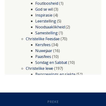
Foutloosheid
(1)
God se wil
(3)
Inspirasie
(4)
Leerstelling
(5)
Noodsaaklikheid
(2)
Samestelling
(1)
Christelike Feesdae
(70)
Kersfees
(34)
Nuwejaar
(16)
Paasfees
(10)
Sondag en Sabbat
(10)
Christelike lewe
(197)
Beproewings en siekte
(51)
Besluitneming
(6)
Dissipline
(10)
Geestelike Groei
(10)
Gehoorsaamheid
(6)
PREKE
Geld
(21)