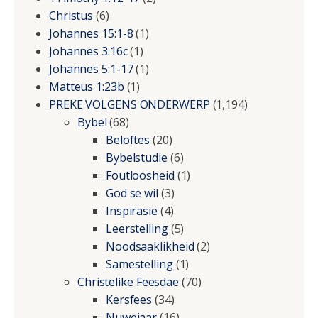
Christus
(6)
Johannes 15:1-8
(1)
Johannes 3:16c
(1)
Johannes 5:1-17
(1)
Matteus 1:23b
(1)
PREKE VOLGENS ONDERWERP
(1,194)
Bybel
(68)
Beloftes
(20)
Bybelstudie
(6)
Foutloosheid
(1)
God se wil
(3)
Inspirasie
(4)
Leerstelling
(5)
Noodsaaklikheid
(2)
Samestelling
(1)
Christelike Feesdae
(70)
Kersfees
(34)
Nuwejaar
(16)