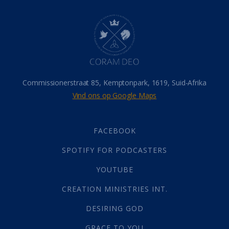
Dood
(26)
Hel
(21)
Hemel
(31)
Israel
(14)
Millennium
(1)
Oordeelsdag
(19)
Verheerlikte liggaam
(3)
Commissionerstraat 85, Kemptonpark, 1619, Suid-Afrika
Wederkoms
(27)
Vind ons op Google Maps
Gebed
(87)
Dankbaarheid
(5)
Die Onse Vader
(12)
FACEBOOK
Vas
(2)
SPOTIFY FOR PODCASTERS
God
(392)
Afgode
(23)
YOUTUBE
Tien Plae
(5)
CREATION MINISTRIES INT.
Almag
(1)
Alomteenwoordig
(4)
DESIRING GOD
Liefde
(1)
GRACE TO YOU