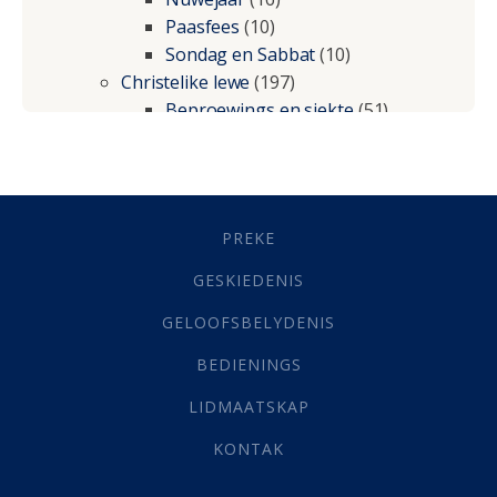
Paasfees
(10)
Sondag en Sabbat
(10)
Christelike lewe
(197)
Beproewings en siekte
(51)
Besluitneming
(6)
Dissipline
(10)
Geestelike Groei
(10)
Gehoorsaamheid
(6)
PREKE
Geld
(21)
Grys Areas
(4)
GESKIEDENIS
Hofsake
(2)
GELOOFSBELYDENIS
Lewensdoel
(3)
Selfondersoek
(1)
BEDIENINGS
Vervolging
(19)
LIDMAATSKAP
Werk
(22)
Eindtyd
(142)
KONTAK
Belonings
(4)