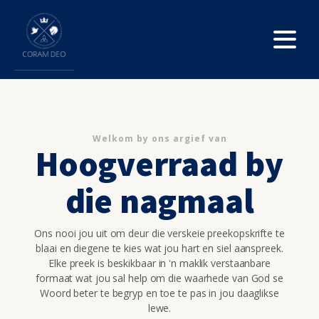
Welkom by ons argief van
Hoogverraad by
die nagmaal
Ons nooi jou uit om deur die verskeie preekopskrifte te
blaai en diegene te kies wat jou hart en siel aanspreek.
Elke preek is beskikbaar in 'n maklik verstaanbare
formaat wat jou sal help om die waarhede van God se
Woord beter te begryp en toe te pas in jou daaglikse
lewe.