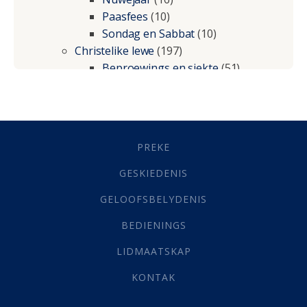
Paasfees
(10)
Sondag en Sabbat
(10)
Christelike lewe
(197)
Beproewings en siekte
(51)
Besluitneming
(6)
Dissipline
(10)
Geestelike Groei
(10)
Gehoorsaamheid
(6)
PREKE
Geld
(21)
Grys Areas
(4)
GESKIEDENIS
Hofsake
(2)
GELOOFSBELYDENIS
Lewensdoel
(3)
Selfondersoek
(1)
BEDIENINGS
Vervolging
(19)
LIDMAATSKAP
Werk
(22)
Eindtyd
(142)
KONTAK
Belonings
(4)