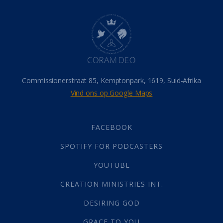
Dood
(26)
Hel
(21)
Hemel
(31)
Israel
(14)
Millennium
(1)
Oordeelsdag
(19)
Verheerlikte liggaam
(3)
Commissionerstraat 85, Kemptonpark, 1619, Suid-Afrika
Wederkoms
(27)
Vind ons op Google Maps
Gebed
(87)
Dankbaarheid
(5)
Die Onse Vader
(12)
FACEBOOK
Vas
(2)
SPOTIFY FOR PODCASTERS
God
(392)
Afgode
(23)
YOUTUBE
Tien Plae
(5)
CREATION MINISTRIES INT.
Almag
(1)
Alomteenwoordig
(4)
DESIRING GOD
Liefde
(1)
GRACE TO YOU