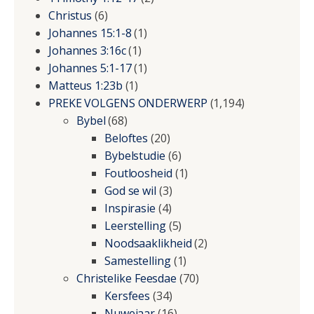
Christus
(6)
Johannes 15:1-8
(1)
Johannes 3:16c
(1)
Johannes 5:1-17
(1)
Matteus 1:23b
(1)
PREKE VOLGENS ONDERWERP
(1,194)
Bybel
(68)
Beloftes
(20)
Bybelstudie
(6)
Foutloosheid
(1)
God se wil
(3)
Inspirasie
(4)
Leerstelling
(5)
Noodsaaklikheid
(2)
Samestelling
(1)
Christelike Feesdae
(70)
Kersfees
(34)
Nuwejaar
(16)