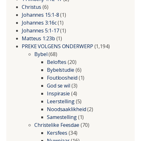
Christus
(6)
Johannes 15:1-8
(1)
Johannes 3:16c
(1)
Johannes 5:1-17
(1)
Matteus 1:23b
(1)
PREKE VOLGENS ONDERWERP
(1,194)
Bybel
(68)
Beloftes
(20)
Bybelstudie
(6)
Foutloosheid
(1)
God se wil
(3)
Inspirasie
(4)
Leerstelling
(5)
Noodsaaklikheid
(2)
Samestelling
(1)
Christelike Feesdae
(70)
Kersfees
(34)
Nuwejaar
(16)