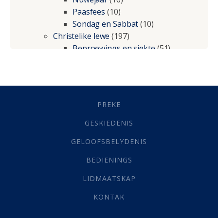
Paasfees
(10)
Sondag en Sabbat
(10)
Christelike lewe
(197)
Beproewings en siekte
(51)
Besluitneming
(6)
Dissipline
(10)
Geestelike Groei
(10)
Gehoorsaamheid
(6)
PREKE
Geld
(21)
Grys Areas
(4)
GESKIEDENIS
Hofsake
(2)
GELOOFSBELYDENIS
Lewensdoel
(3)
Selfondersoek
(1)
BEDIENINGS
Vervolging
(19)
LIDMAATSKAP
Werk
(22)
Eindtyd
(142)
KONTAK
Belonings
(4)