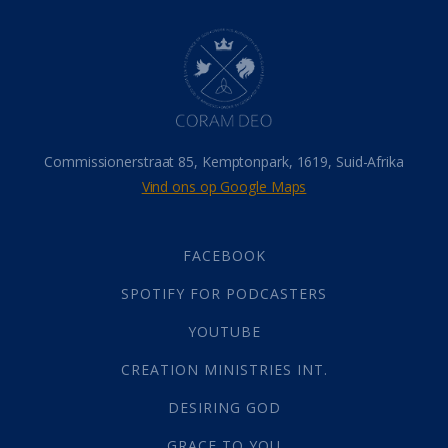
Dood
(26)
Hel
(21)
Hemel
(31)
Israel
(14)
Millennium
(1)
Oordeelsdag
(19)
Verheerlikte liggaam
(3)
Commissionerstraat 85, Kemptonpark, 1619, Suid-Afrika
Wederkoms
(27)
Vind ons op Google Maps
Gebed
(87)
Dankbaarheid
(5)
Die Onse Vader
(12)
FACEBOOK
Vas
(2)
SPOTIFY FOR PODCASTERS
God
(392)
Afgode
(23)
YOUTUBE
Tien Plae
(5)
CREATION MINISTRIES INT.
Almag
(1)
Alomteenwoordig
(4)
DESIRING GOD
Liefde
(1)
GRACE TO YOU