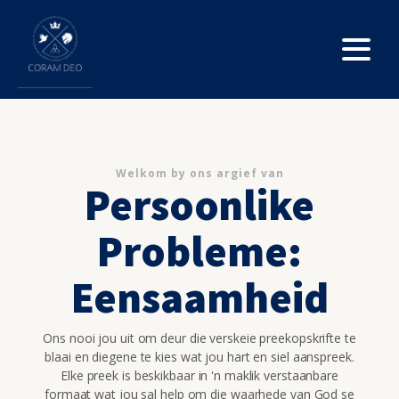
Welkom by ons argief van
Persoonlike
Probleme:
Eensaamheid
Ons nooi jou uit om deur die verskeie preekopskrifte te
blaai en diegene te kies wat jou hart en siel aanspreek.
Elke preek is beskikbaar in 'n maklik verstaanbare
formaat wat jou sal help om die waarhede van God se