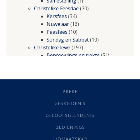
Samestelling
(1)
Christelike Feesdae
(70)
Kersfees
(34)
Nuwejaar
(16)
Paasfees
(10)
Sondag en Sabbat
(10)
Christelike lewe
(197)
Beproewings en siekte
(51)
Besluitneming
(6)
Dissipline
(10)
Geestelike Groei
(10)
Gehoorsaamheid
(6)
PREKE
Geld
(21)
Grys Areas
(4)
GESKIEDENIS
Hofsake
(2)
GELOOFSBELYDENIS
Lewensdoel
(3)
Selfondersoek
(1)
BEDIENINGS
Vervolging
(19)
LIDMAATSKAP