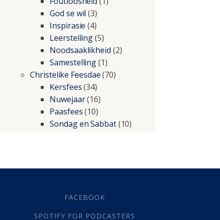
Foutloosheid
(1)
God se wil
(3)
Inspirasie
(4)
Leerstelling
(5)
Noodsaaklikheid
(2)
Samestelling
(1)
Christelike Feesdae
(70)
Kersfees
(34)
Nuwejaar
(16)
Paasfees
(10)
Sondag en Sabbat
(10)
Christelike lewe
(197)
Beproewings en siekte
(51)
Besluitneming
(6)
Dissipline
(10)
Geestelike Groei
(10)
FACEBOOK
Gehoorsaamheid
(6)
SPOTIFY FOR PODCASTERS