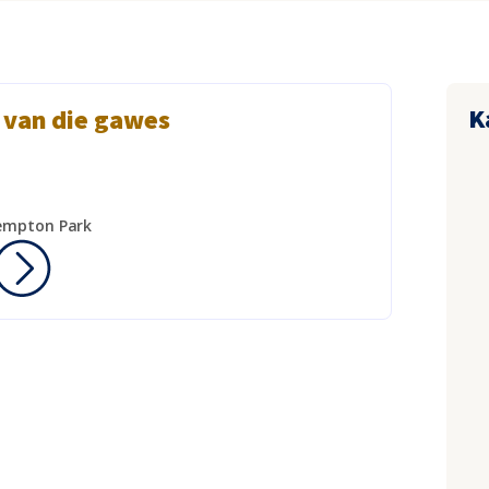
K
 van die gawes
Kempton Park