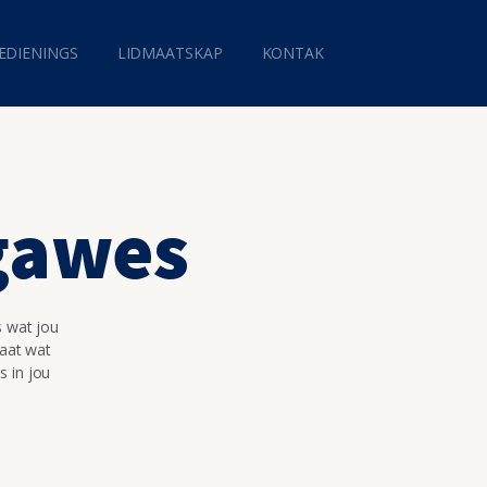
EDIENINGS
LIDMAATSKAP
KONTAK
 gawes
s wat jou
maat wat
s in jou