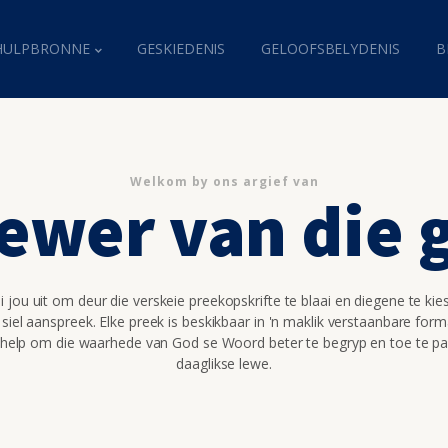
HULPBRONNE
GESKIEDENIS
GELOOFSBELYDENIS
B
Welkom by ons argief van
ewer van die
 jou uit om deur die verskeie preekopskrifte te blaai en diegene te kie
 siel aanspreek. Elke preek is beskikbaar in 'n maklik verstaanbare for
 help om die waarhede van God se Woord beter te begryp en toe te pa
daaglikse lewe.