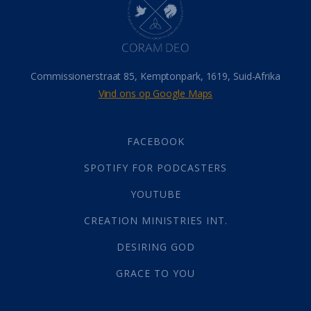
Israel
(14)
Millennium
(1)
Oordeelsdag
(19)
Verheerlikte liggaam
(3)
Commissionerstraat 85, Kemptonpark, 1619, Suid-Afrika
Wederkoms
(27)
Vind ons op Google Maps
Gebed
(87)
Dankbaarheid
(5)
Die Onse Vader
(12)
FACEBOOK
Vas
(2)
SPOTIFY FOR PODCASTERS
God
(392)
Afgode
(23)
YOUTUBE
Tien Plae
(5)
CREATION MINISTRIES INT.
Almag
(1)
Alomteenwoordig
(4)
DESIRING GOD
Liefde
(1)
GRACE TO YOU
Alwetendheid
(1)
Christus
(202)