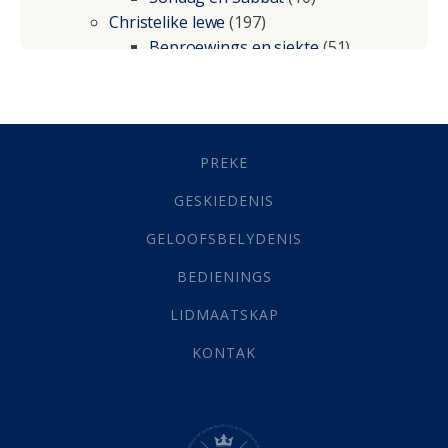
Christelike lewe
(197)
Beproewings en siekte
(51)
Besluitneming
(6)
Dissipline
(10)
Geestelike Groei
(10)
Gehoorsaamheid
(6)
PREKE
Geld
(21)
Grys Areas
(4)
GESKIEDENIS
Hofsake
(2)
GELOOFSBELYDENIS
Lewensdoel
(3)
Selfondersoek
(1)
BEDIENINGS
Vervolging
(19)
LIDMAATSKAP
Werk
(22)
Eindtyd
(142)
KONTAK
Belonings
(4)
Dood
(26)
Hel
(21)
Hemel
(31)