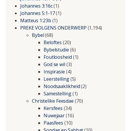
Johannes 3:16c
(1)
Johannes 5:1-17
(1)
Matteus 1:23b
(1)
PREKE VOLGENS ONDERWERP
(1,194)
Bybel
(68)
Beloftes
(20)
Bybelstudie
(6)
Foutloosheid
(1)
God se wil
(3)
Inspirasie
(4)
Leerstelling
(5)
Noodsaaklikheid
(2)
Samestelling
(1)
Christelike Feesdae
(70)
Kersfees
(34)
Nuwejaar
(16)
Paasfees
(10)
Sondag en Sabbat
(10)