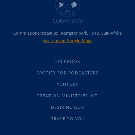
Israel
(14)
Millennium
(1)
Oordeelsdag
(19)
Verheerlikte liggaam
(3)
Commissionerstraat 85, Kemptonpark, 1619, Suid-Afrika
Wederkoms
(27)
Vind ons op Google Maps
Gebed
(87)
Dankbaarheid
(5)
Die Onse Vader
(12)
FACEBOOK
Vas
(2)
SPOTIFY FOR PODCASTERS
God
(392)
Afgode
(23)
YOUTUBE
Tien Plae
(5)
CREATION MINISTRIES INT.
Almag
(1)
Alomteenwoordig
(4)
DESIRING GOD
Liefde
(1)
GRACE TO YOU
Alwetendheid
(1)
Christus
(202)