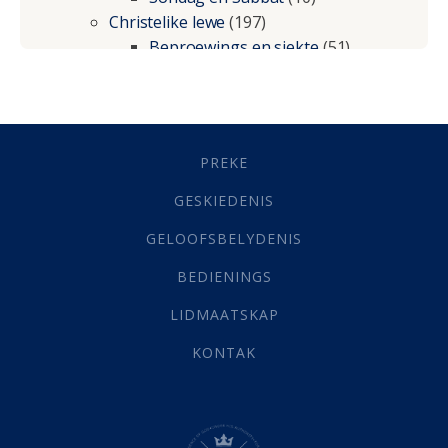
Christelike lewe
(197)
Beproewings en siekte
(51)
Besluitneming
(6)
Dissipline
(10)
Geestelike Groei
(10)
Gehoorsaamheid
(6)
PREKE
Geld
(21)
Grys Areas
(4)
GESKIEDENIS
Hofsake
(2)
GELOOFSBELYDENIS
Lewensdoel
(3)
Selfondersoek
(1)
BEDIENINGS
Vervolging
(19)
LIDMAATSKAP
Werk
(22)
Eindtyd
(142)
KONTAK
Belonings
(4)
Dood
(26)
Hel
(21)
Hemel
(31)