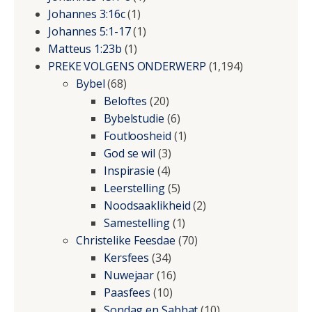
Johannes 3:16c
(1)
Johannes 5:1-17
(1)
Matteus 1:23b
(1)
PREKE VOLGENS ONDERWERP
(1,194)
Bybel
(68)
Beloftes
(20)
Bybelstudie
(6)
Foutloosheid
(1)
God se wil
(3)
Inspirasie
(4)
Leerstelling
(5)
Noodsaaklikheid
(2)
Samestelling
(1)
Christelike Feesdae
(70)
Kersfees
(34)
Nuwejaar
(16)
Paasfees
(10)
Sondag en Sabbat
(10)