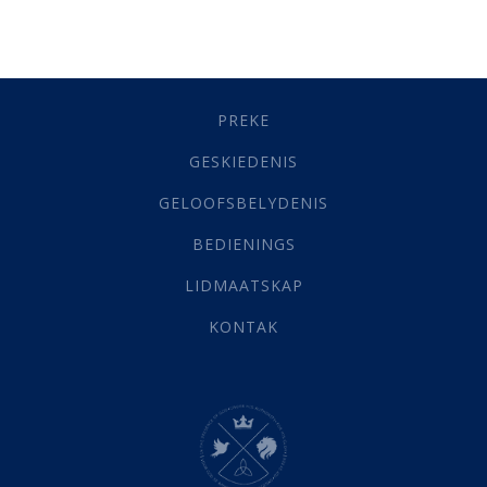
Besluitneming
(6)
Dissipline
(10)
Geestelike Groei
(10)
Gehoorsaamheid
(6)
PREKE
Geld
(21)
Grys Areas
(4)
GESKIEDENIS
Hofsake
(2)
GELOOFSBELYDENIS
Lewensdoel
(3)
Selfondersoek
(1)
BEDIENINGS
Vervolging
(19)
LIDMAATSKAP
Werk
(22)
Eindtyd
(142)
KONTAK
Belonings
(4)
Dood
(26)
Hel
(21)
Hemel
(31)
Israel
(14)
Millennium
(1)