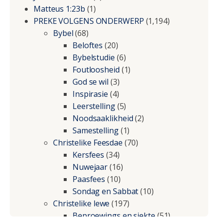
Matteus 1:23b
(1)
PREKE VOLGENS ONDERWERP
(1,194)
Bybel
(68)
Beloftes
(20)
Bybelstudie
(6)
Foutloosheid
(1)
God se wil
(3)
Inspirasie
(4)
Leerstelling
(5)
Noodsaaklikheid
(2)
Samestelling
(1)
Christelike Feesdae
(70)
Kersfees
(34)
Nuwejaar
(16)
Paasfees
(10)
Sondag en Sabbat
(10)
Christelike lewe
(197)
Beproewings en siekte
(51)