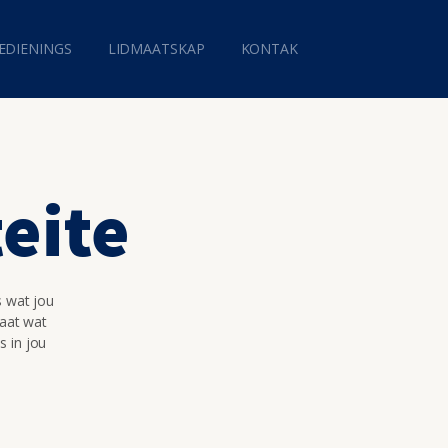
EDIENINGS
LIDMAATSKAP
KONTAK
teite
s wat jou
maat wat
s in jou