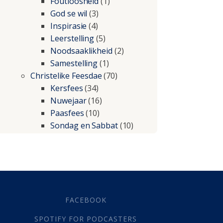
Foutloosheid
(1)
God se wil
(3)
Inspirasie
(4)
Leerstelling
(5)
Noodsaaklikheid
(2)
Samestelling
(1)
Christelike Feesdae
(70)
Kersfees
(34)
Nuwejaar
(16)
Paasfees
(10)
Sondag en Sabbat
(10)
Christelike lewe
(197)
Beproewings en siekte
(51)
Besluitneming
(6)
Dissipline
(10)
Geestelike Groei
(10)
FACEBOOK
Gehoorsaamheid
(6)
SPOTIFY FOR PODCASTERS