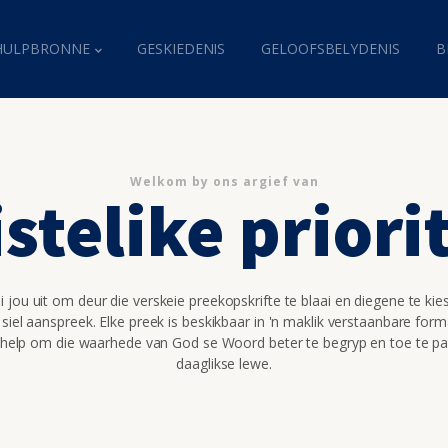
HULPBRONNE
GESKIEDENIS
GELOOFSBELYDENIS
B
Welkom by ons argief van
stelike priori
 jou uit om deur die verskeie preekopskrifte te blaai en diegene te kie
 siel aanspreek. Elke preek is beskikbaar in 'n maklik verstaanbare for
 help om die waarhede van God se Woord beter te begryp en toe te pa
daaglikse lewe.