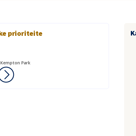
K
ke prioriteite
k Kempton Park