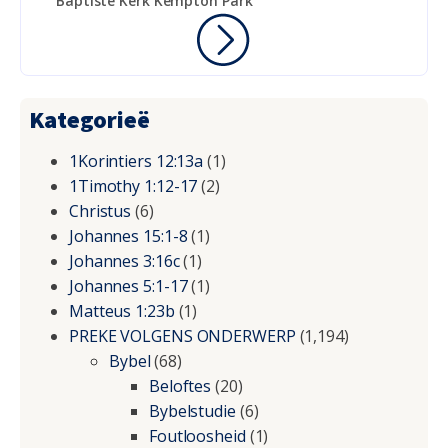
Baptiste Kerk Kempton Park
Kategorieë
1Korintiers 12:13a
(1)
1Timothy 1:12-17
(2)
Christus
(6)
Johannes 15:1-8
(1)
Johannes 3:16c
(1)
Johannes 5:1-17
(1)
Matteus 1:23b
(1)
PREKE VOLGENS ONDERWERP
(1,194)
Bybel
(68)
Beloftes
(20)
Bybelstudie
(6)
Foutloosheid
(1)