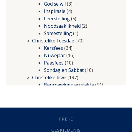
God se wil
(3)
Inspirasie
(4)
Leerstelling
(5)
Noodsaaklikheid
(2)
Samestelling
(1)
Christelike Feesdae
(70)
Kersfees
(34)
Nuwejaar
(16)
Paasfees
(10)
Sondag en Sabbat
(10)
Christelike lewe
(197)
Beproewings en siekte
(51)
Besluitneming
(6)
Dissipline
(10)
Geestelike Groei
(10)
Gehoorsaamheid
(6)
PREKE
Geld
(21)
Grys Areas
(4)
GESKIEDENIS