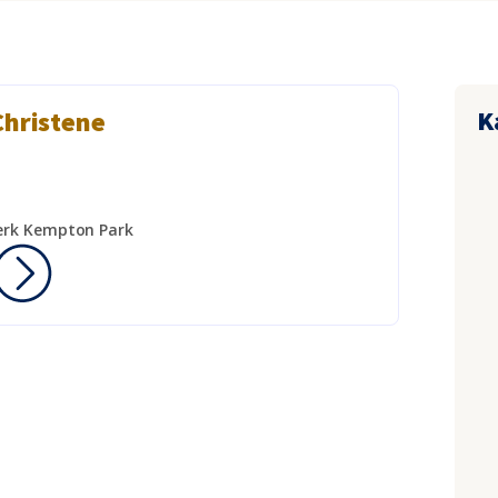
K
Christene
erk Kempton Park