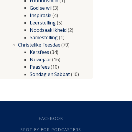
Foutloosheid
(1)
God se wil
(3)
Inspirasie
(4)
Leerstelling
(5)
Noodsaaklikheid
(2)
Samestelling
(1)
Christelike Feesdae
(70)
Kersfees
(34)
Nuwejaar
(16)
Paasfees
(10)
Sondag en Sabbat
(10)
Christelike lewe
(197)
Beproewings en siekte
(51)
Besluitneming
(6)
Dissipline
(10)
Geestelike Groei
(10)
FACEBOOK
Gehoorsaamheid
(6)
SPOTIFY FOR PODCASTERS