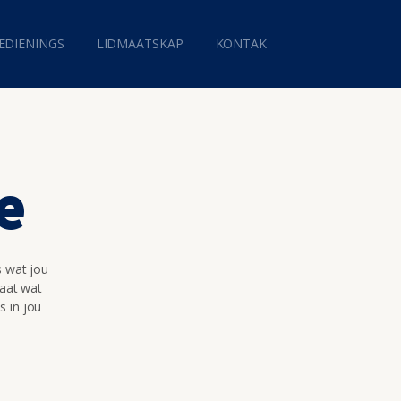
EDIENINGS
LIDMAATSKAP
KONTAK
e
s wat jou
maat wat
s in jou