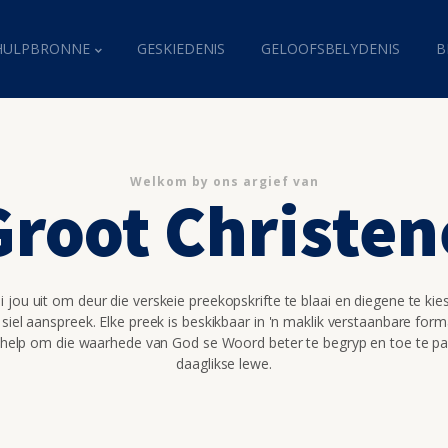
HULPBRONNE
GESKIEDENIS
GELOOFSBELYDENIS
B
Welkom by ons argief van
Groot Christen
 jou uit om deur die verskeie preekopskrifte te blaai en diegene te kie
 siel aanspreek. Elke preek is beskikbaar in 'n maklik verstaanbare for
 help om die waarhede van God se Woord beter te begryp en toe te pa
daaglikse lewe.