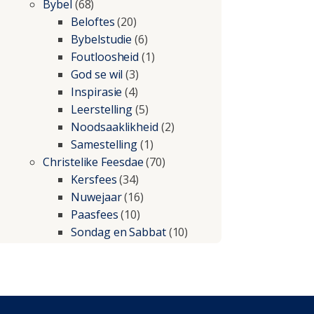
Bybel
(68)
Beloftes
(20)
Bybelstudie
(6)
Foutloosheid
(1)
God se wil
(3)
Inspirasie
(4)
Leerstelling
(5)
Noodsaaklikheid
(2)
Samestelling
(1)
Christelike Feesdae
(70)
Kersfees
(34)
Nuwejaar
(16)
Paasfees
(10)
Sondag en Sabbat
(10)
Christelike lewe
(197)
Beproewings en siekte
(51)
Besluitneming
(6)