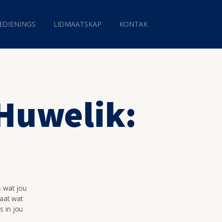
EDIENINGS
LIDMAATSKAP
KONTAK
 Huwelik:
s wat jou
maat wat
s in jou