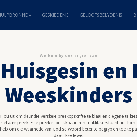
HULPBRONNE
GESKIEDENIS
GELOOFSBELYDENIS
B
Welkom by ons argief van
 Huisgesin en
Weeskinders
 jou uit om deur die verskeie preekopskrifte te blaai en diegene te kie
 siel aanspreek. Elke preek is beskikbaar in 'n maklik verstaanbare for
 help om die waarhede van God se Woord beter te begryp en toe te pa
daaglikse lewe.