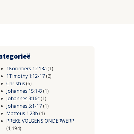
ategorieë
1Korintiers 12:13a
(1)
1Timothy 1:12-17
(2)
Christus
(6)
Johannes 15:1-8
(1)
Johannes 3:16c
(1)
Johannes 5:1-17
(1)
Matteus 1:23b
(1)
PREKE VOLGENS ONDERWERP
(1,194)