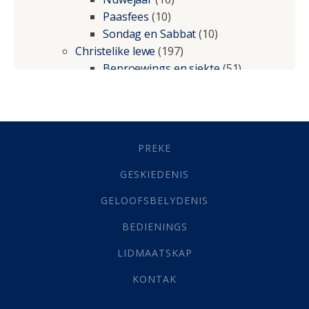
Paasfees
(10)
Sondag en Sabbat
(10)
Christelike lewe
(197)
Beproewings en siekte
(51)
Besluitneming
(6)
Dissipline
(10)
Geestelike Groei
(10)
Gehoorsaamheid
(6)
PREKE
Geld
(21)
Grys Areas
(4)
GESKIEDENIS
Hofsake
(2)
GELOOFSBELYDENIS
Lewensdoel
(3)
Selfondersoek
(1)
BEDIENINGS
Vervolging
(19)
LIDMAATSKAP
Werk
(22)
Eindtyd
(142)
KONTAK
Belonings
(4)