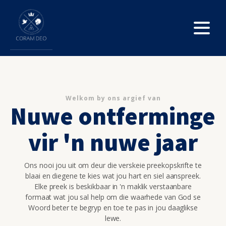
Welkom by ons argief van
Nuwe ontferminge
vir 'n nuwe jaar
Ons nooi jou uit om deur die verskeie preekopskrifte te
blaai en diegene te kies wat jou hart en siel aanspreek.
Elke preek is beskikbaar in 'n maklik verstaanbare
formaat wat jou sal help om die waarhede van God se
Woord beter te begryp en toe te pas in jou daaglikse
lewe.