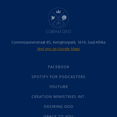
Dood
(26)
Hel
(21)
Hemel
(31)
Israel
(14)
Millennium
(1)
Oordeelsdag
(19)
Verheerlikte liggaam
(3)
Commissionerstraat 85, Kemptonpark, 1619, Suid-Afrika
Wederkoms
(27)
Vind ons op Google Maps
Gebed
(87)
Dankbaarheid
(5)
Die Onse Vader
(12)
FACEBOOK
Vas
(2)
SPOTIFY FOR PODCASTERS
God
(392)
Afgode
(23)
YOUTUBE
Tien Plae
(5)
CREATION MINISTRIES INT.
Almag
(1)
Alomteenwoordig
(4)
DESIRING GOD
Liefde
(1)
GRACE TO YOU