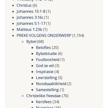
Christus
(6)
Johannes 15:1-8
(1)
Johannes 3:16c
(1)
Johannes 5:1-17
(1)
Matteus 1:23b
(1)
PREKE VOLGENS ONDERWERP
(1,194)
Bybel
(68)
Beloftes
(20)
Bybelstudie
(6)
Foutloosheid
(1)
God se wil
(3)
Inspirasie
(4)
Leerstelling
(5)
Noodsaaklikheid
(2)
Samestelling
(1)
Christelike Feesdae
(70)
Kersfees
(34)
Nuwejaar
(16)