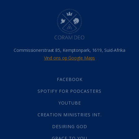
Dood
(26)
Hel
(21)
Hemel
(31)
Israel
(14)
Millennium
(1)
Oordeelsdag
(19)
Verheerlikte liggaam
(3)
Commissionerstraat 85, Kemptonpark, 1619, Suid-Afrika
Wederkoms
(27)
Vind ons op Google Maps
Gebed
(87)
Dankbaarheid
(5)
Die Onse Vader
(12)
FACEBOOK
Vas
(2)
SPOTIFY FOR PODCASTERS
God
(392)
Afgode
(23)
YOUTUBE
Tien Plae
(5)
CREATION MINISTRIES INT.
Almag
(1)
Alomteenwoordig
(4)
DESIRING GOD
Liefde
(1)
GRACE TO YOU