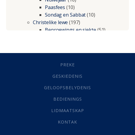
Paasfees
(10)
Sondag en Sabbat
(10)
Christelike lewe
(197)
Beproewings en siekte
(51)
Besluitneming
(6)
Dissipline
(10)
Geestelike Groei
(10)
Gehoorsaamheid
(6)
PREKE
Geld
(21)
Grys Areas
(4)
GESKIEDENIS
Hofsake
(2)
GELOOFSBELYDENIS
Lewensdoel
(3)
Selfondersoek
(1)
BEDIENINGS
Vervolging
(19)
LIDMAATSKAP
Werk
(22)
Eindtyd
(142)
KONTAK
Belonings
(4)