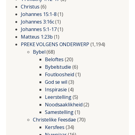
Christus
(6)
Johannes 15:1-8
(1)
Johannes 3:16c
(1)
Johannes 5:1-17
(1)
Matteus 1:23b
(1)
PREKE VOLGENS ONDERWERP
(1,194)
Bybel
(68)
Beloftes
(20)
Bybelstudie
(6)
Foutloosheid
(1)
God se wil
(3)
Inspirasie
(4)
Leerstelling
(5)
Noodsaaklikheid
(2)
Samestelling
(1)
Christelike Feesdae
(70)
Kersfees
(34)
Nuwejaar
(16)