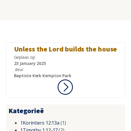
Unless the Lord builds the house
Geplaas op
23 January 2025
deur
Baptiste Kerk Kempton Park
Kategorieë
1Korintiers 12:13a
(1)
1Timothy 1:12-17
(2)