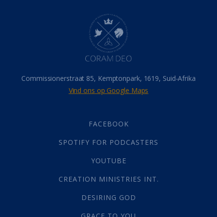
Dood
(26)
Hel
(21)
Hemel
(31)
Israel
(14)
Millennium
(1)
Oordeelsdag
(19)
Verheerlikte liggaam
(3)
Commissionerstraat 85, Kemptonpark, 1619, Suid-Afrika
Wederkoms
(27)
Vind ons op Google Maps
Gebed
(87)
Dankbaarheid
(5)
Die Onse Vader
(12)
FACEBOOK
Vas
(2)
SPOTIFY FOR PODCASTERS
God
(392)
Afgode
(23)
YOUTUBE
Tien Plae
(5)
CREATION MINISTRIES INT.
Almag
(1)
Alomteenwoordig
(4)
DESIRING GOD
Liefde
(1)
GRACE TO YOU