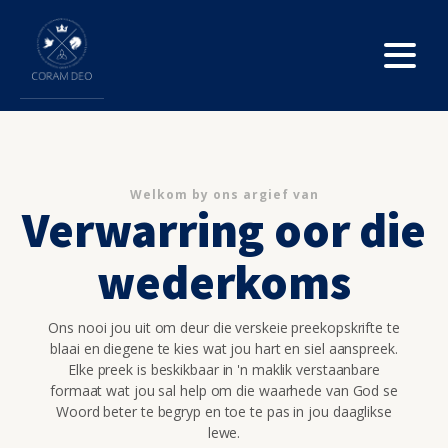
Welkom by ons argief van
Verwarring oor die
wederkoms
Ons nooi jou uit om deur die verskeie preekopskrifte te
blaai en diegene te kies wat jou hart en siel aanspreek.
Elke preek is beskikbaar in 'n maklik verstaanbare
formaat wat jou sal help om die waarhede van God se
Woord beter te begryp en toe te pas in jou daaglikse
lewe.