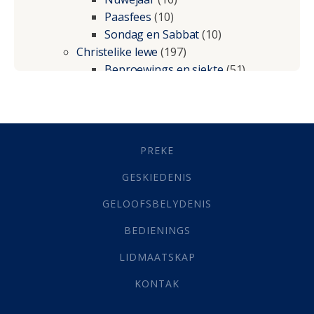
Paasfees
(10)
Sondag en Sabbat
(10)
Christelike lewe
(197)
Beproewings en siekte
(51)
Besluitneming
(6)
Dissipline
(10)
Geestelike Groei
(10)
Gehoorsaamheid
(6)
PREKE
Geld
(21)
Grys Areas
(4)
GESKIEDENIS
Hofsake
(2)
GELOOFSBELYDENIS
Lewensdoel
(3)
Selfondersoek
(1)
BEDIENINGS
Vervolging
(19)
LIDMAATSKAP
Werk
(22)
Eindtyd
(142)
KONTAK
Belonings
(4)