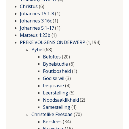
Christus
(6)
Johannes 15:1-8
(1)
Johannes 3:16c
(1)
Johannes 5:1-17
(1)
Matteus 1:23b
(1)
PREKE VOLGENS ONDERWERP
(1,194)
Bybel
(68)
Beloftes
(20)
Bybelstudie
(6)
Foutloosheid
(1)
God se wil
(3)
Inspirasie
(4)
Leerstelling
(5)
Noodsaaklikheid
(2)
Samestelling
(1)
Christelike Feesdae
(70)
Kersfees
(34)
Nuwejaar
(16)