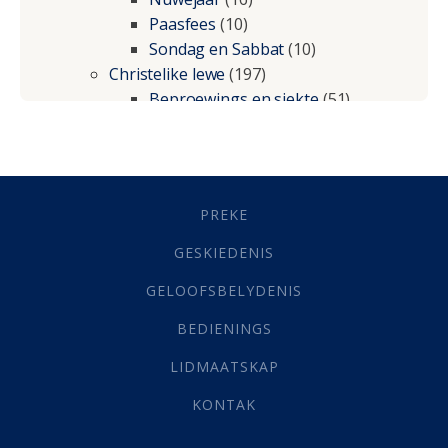
Paasfees
(10)
Sondag en Sabbat
(10)
Christelike lewe
(197)
Beproewings en siekte
(51)
Besluitneming
(6)
Dissipline
(10)
Geestelike Groei
(10)
Gehoorsaamheid
(6)
PREKE
Geld
(21)
Grys Areas
(4)
GESKIEDENIS
Hofsake
(2)
GELOOFSBELYDENIS
Lewensdoel
(3)
Selfondersoek
(1)
BEDIENINGS
Vervolging
(19)
LIDMAATSKAP
Werk
(22)
Eindtyd
(142)
KONTAK
Belonings
(4)