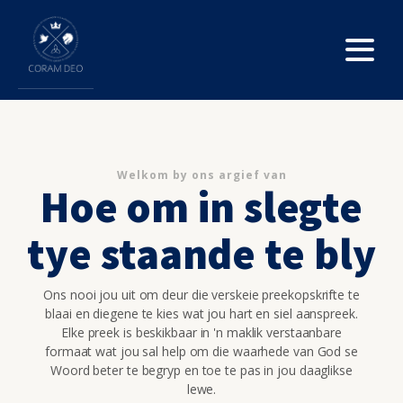
Welkom by ons argief van
Hoe om in slegte
tye staande te bly
Ons nooi jou uit om deur die verskeie preekopskrifte te
blaai en diegene te kies wat jou hart en siel aanspreek.
Elke preek is beskikbaar in 'n maklik verstaanbare
formaat wat jou sal help om die waarhede van God se
Woord beter te begryp en toe te pas in jou daaglikse
lewe.