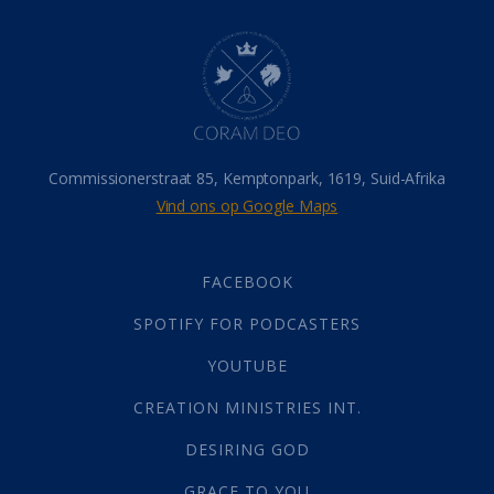
Dood
(26)
Hel
(21)
Hemel
(31)
Israel
(14)
Millennium
(1)
Oordeelsdag
(19)
Verheerlikte liggaam
(3)
Commissionerstraat 85, Kemptonpark, 1619, Suid-Afrika
Wederkoms
(27)
Vind ons op Google Maps
Gebed
(87)
Dankbaarheid
(5)
Die Onse Vader
(12)
FACEBOOK
Vas
(2)
SPOTIFY FOR PODCASTERS
God
(392)
Afgode
(23)
YOUTUBE
Tien Plae
(5)
CREATION MINISTRIES INT.
Almag
(1)
Alomteenwoordig
(4)
DESIRING GOD
Liefde
(1)
GRACE TO YOU