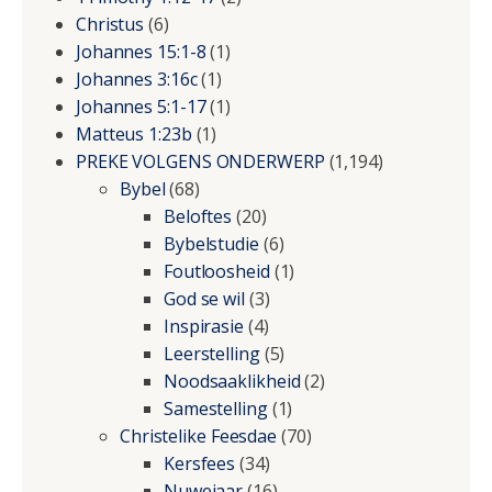
Christus
(6)
Johannes 15:1-8
(1)
Johannes 3:16c
(1)
Johannes 5:1-17
(1)
Matteus 1:23b
(1)
PREKE VOLGENS ONDERWERP
(1,194)
Bybel
(68)
Beloftes
(20)
Bybelstudie
(6)
Foutloosheid
(1)
God se wil
(3)
Inspirasie
(4)
Leerstelling
(5)
Noodsaaklikheid
(2)
Samestelling
(1)
Christelike Feesdae
(70)
Kersfees
(34)
Nuwejaar
(16)