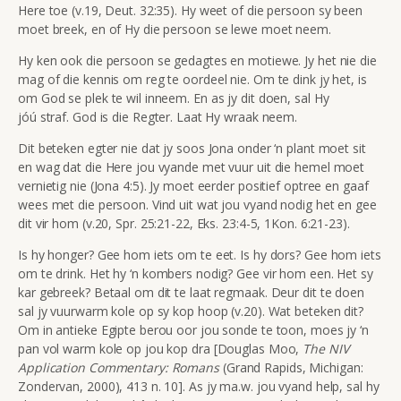
Here toe (v.19, Deut. 32:35). Hy weet of die persoon sy been
moet breek, en of Hy die persoon se lewe moet neem.
Hy ken ook die persoon se gedagtes en motiewe. Jy het nie die
mag of die kennis om reg te oordeel nie. Om te dink jy het, is
om God se plek te wil inneem. En as jy dit doen, sal Hy
jóú straf. God is die Regter. Laat Hy wraak neem.
Dit beteken egter nie dat jy soos Jona onder ‘n plant moet sit
en wag dat die Here jou vyande met vuur uit die hemel moet
vernietig nie (Jona 4:5). Jy moet eerder positief optree en gaaf
wees met die persoon. Vind uit wat jou vyand nodig het en gee
dit vir hom (v.20, Spr. 25:21-22, Eks. 23:4-5, 1Kon. 6:21-23).
Is hy honger? Gee hom iets om te eet. Is hy dors? Gee hom iets
om te drink. Het hy ‘n kombers nodig? Gee vir hom een. Het sy
kar gebreek? Betaal om dit te laat regmaak. Deur dit te doen
sal jy vuurwarm kole op sy kop hoop (v.20). Wat beteken dit?
Om in antieke Egipte berou oor jou sonde te toon, moes jy ‘n
pan vol warm kole op jou kop dra [Douglas Moo,
The NIV
Application Commentary: Romans
(Grand Rapids, Michigan:
Zondervan, 2000), 413 n. 10]. As jy ma.w. jou vyand help, sal hy