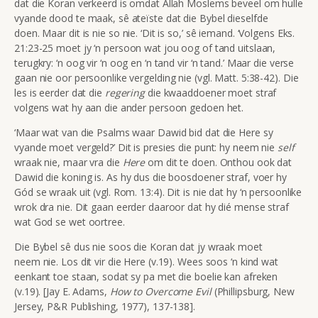
dat die Koran verkeerd is omdat Allah Moslems beveel om hulle
vyande dood te maak, sê ateïste dat die Bybel dieselfde
doen. Maar dit is nie so nie. ‘Dit is so,’ sê iemand. ‘Volgens Eks.
21:23-25 moet jy ‘n persoon wat jou oog of tand uitslaan,
terugkry: ‘n oog vir ‘n oog en ‘n tand vir ‘n tand.’ Maar die verse
gaan nie oor persoonlike vergelding nie (vgl. Matt. 5:38-42). Die
les is eerder dat die
regering
die kwaaddoener moet straf
volgens wat hy aan die ander persoon gedoen het.
‘Maar wat van die Psalms waar Dawid bid dat die Here sy
vyande moet vergeld?’ Dit is presies die punt: hy neem nie
self
wraak nie, maar vra die
Here
om dit te doen. Onthou ook dat
Dawid die koning is. As hy dus die boosdoener straf, voer hy
Gód se wraak uit (vgl. Rom. 13:4). Dit is nie dat hy ‘n persoonlike
wrok dra nie. Dit gaan eerder daaroor dat hy dié mense straf
wat God se wet oortree.
Die Bybel sê dus nie soos die Koran dat jy wraak moet
neem nie. Los dit vir die Here (v.19). Wees soos ‘n kind wat
eenkant toe staan, sodat sy pa met die boelie kan afreken
(v.19). [Jay E. Adams,
How to Overcome Evil
(Phillipsburg, New
Jersey, P&R Publishing, 1977), 137-138].