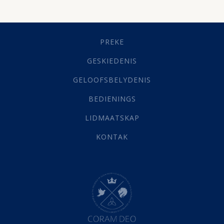
Dissipline
(10)
Geestelike Groei
(10)
Gehoorsaamheid
(6)
PREKE
Geld
(21)
Grys Areas
(4)
GESKIEDENIS
Hofsake
(2)
GELOOFSBELYDENIS
Lewensdoel
(3)
Selfondersoek
(1)
BEDIENINGS
Vervolging
(19)
LIDMAATSKAP
Werk
(22)
Eindtyd
(142)
KONTAK
Belonings
(4)
Dood
(26)
Hel
(21)
Hemel
(31)
Israel
(14)
Millennium
(1)
Oordeelsdag
(19)