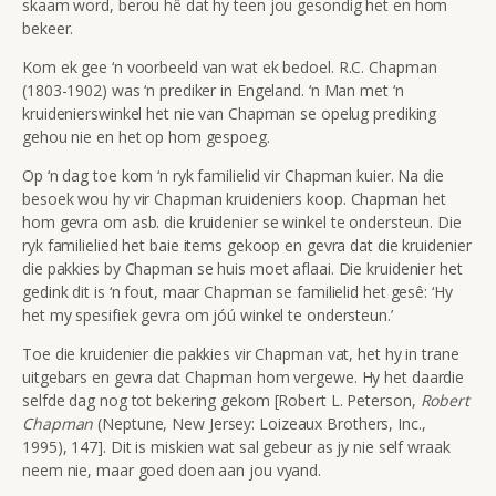
skaam word, berou hê dat hy teen jou gesondig het en hom
bekeer.
Kom ek gee ‘n voorbeeld van wat ek bedoel. R.C. Chapman
(1803-1902) was ‘n prediker in Engeland. ‘n Man met ‘n
kruidenierswinkel het nie van Chapman se opelug prediking
gehou nie en het op hom gespoeg.
Op ‘n dag toe kom ‘n ryk familielid vir Chapman kuier. Na die
besoek wou hy vir Chapman kruideniers koop. Chapman het
hom gevra om asb. die kruidenier se winkel te ondersteun. Die
ryk familielied het baie items gekoop en gevra dat die kruidenier
die pakkies by Chapman se huis moet aflaai. Die kruidenier het
gedink dit is ‘n fout, maar Chapman se familielid het gesê: ‘Hy
het my spesifiek gevra om jóú winkel te ondersteun.’
Toe die kruidenier die pakkies vir Chapman vat, het hy in trane
uitgebars en gevra dat Chapman hom vergewe. Hy het daardie
selfde dag nog tot bekering gekom [Robert L. Peterson,
Robert
Chapman
(Neptune, New Jersey: Loizeaux Brothers, Inc.,
1995), 147]. Dit is miskien wat sal gebeur as jy nie self wraak
neem nie, maar goed doen aan jou vyand.