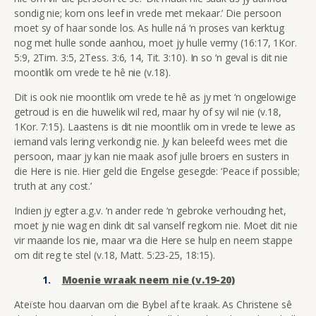
sondig nie; kom ons leef in vrede met mekaar.’ Die persoon
moet sy of haar sonde los. As hulle ná ‘n proses van kerktug
nog met hulle sonde aanhou, moet jy hulle vermy (16:17, 1Kor.
5:9, 2Tim. 3:5, 2Tess. 3:6, 14, Tit. 3:10). In so ‘n geval is dit nie
moontlik om vrede te hê nie (v.18).
Dit is ook nie moontlik om vrede te hê as jy met ‘n ongelowige
getroud is en die huwelik wil red, maar hy of sy wil nie (v.18,
1Kor. 7:15). Laastens is dit nie moontlik om in vrede te lewe as
iemand vals lering verkondig nie. Jy kan beleefd wees met die
persoon, maar jy kan nie maak asof julle broers en susters in
die Here is nie. Hier geld die Engelse gesegde: ‘Peace if possible;
truth at any cost.’
Indien jy egter a.g.v. ‘n ander rede ‘n gebroke verhouding het,
moet jy nie wag en dink dit sal vanself regkom nie. Moet dit nie
vir maande los nie, maar vra die Here se hulp en neem stappe
om dit reg te stel (v.18, Matt. 5:23-25, 18:15).
Moenie wraak neem nie (v.19-20)
Ateïste hou daarvan om die Bybel af te kraak. As Christene sê