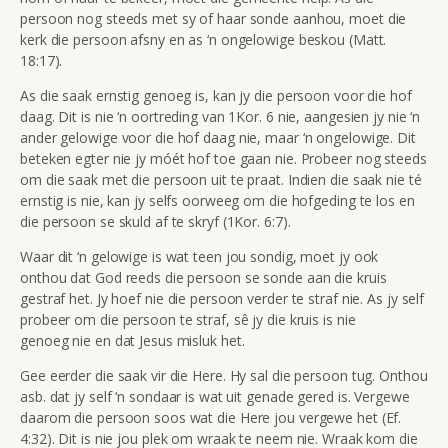
persoon nog steeds met sy of haar sonde aanhou, moet die
kerk die persoon afsny en as ‘n ongelowige beskou (Matt.
18:17).
As die saak ernstig genoeg is, kan jy die persoon voor die hof
daag. Dit is nie ‘n oortreding van 1Kor. 6 nie, aangesien jy nie ‘n
ander gelowige voor die hof daag nie, maar ‘n ongelowige. Dit
beteken egter nie jy móét hof toe gaan nie. Probeer nog steeds
om die saak met die persoon uit te praat. Indien die saak nie té
ernstig is nie, kan jy selfs oorweeg om die hofgeding te los en
die persoon se skuld af te skryf (1Kor. 6:7).
Waar dit ‘n gelowige is wat teen jou sondig, moet jy ook
onthou dat God reeds die persoon se sonde aan die kruis
gestraf het. Jy hoef nie die persoon verder te straf nie. As jy self
probeer om die persoon te straf, sê jy die kruis is nie
genoeg nie en dat Jesus misluk het.
Gee eerder die saak vir die Here. Hy sal die persoon tug. Onthou
asb. dat jy self ‘n sondaar is wat uit genade gered is. Vergewe
daarom die persoon soos wat die Here jou vergewe het (Ef.
4:32). Dit is nie jou plek om wraak te neem nie. Wraak kom die