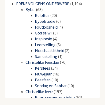
PREKE VOLGENS ONDERWERP
(1,194)
Bybel
(68)
Beloftes
(20)
Bybelstudie
(6)
Foutloosheid
(1)
God se wil
(3)
Inspirasie
(4)
Leerstelling
(5)
Noodsaaklikheid
(2)
Samestelling
(1)
Christelike Feesdae
(70)
Kersfees
(34)
Nuwejaar
(16)
Paasfees
(10)
Sondag en Sabbat
(10)
Christelike lewe
(197)
Beproewings en siekte
(51)
Besluitneming
(6)