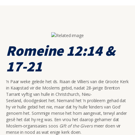
Romeine 12:14 &
17-21
‘n Paar weke gelede het ds. Riaan de Villiers van die Groote Kerk
in Kaapstad vir die Moslems gebid, nadat 28-jarige Brenton
Tarrant vyftig van hulle in Christchurch, Nieu-
Seeland, doodgeskiet het. Niemand het ‘n probleem gehad dat
hy vir hulle gebid het nie, maar dat hy hulle ‘kinders van God’
genoem het. Sommige mense het hom aangevat, terwyl ander
gesê het dat hy reg was. Een vrou het daarop gehamer dat
Moslem-organisasies soos
Gift of the Givers
meer doen vir
mense in nood as wat enige kerk doen.