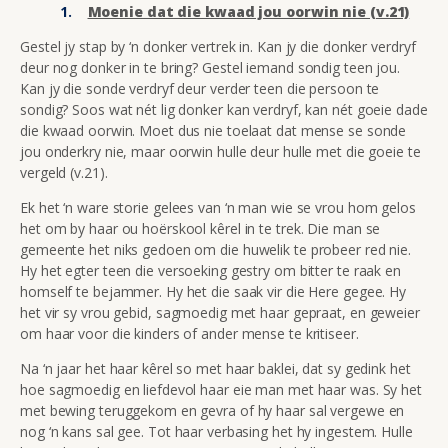
Moenie dat die kwaad jou oorwin nie (v.21)
Gestel jy stap by ‘n donker vertrek in. Kan jy die donker verdryf
deur nog donker in te bring? Gestel iemand sondig teen jou.
Kan jy die sonde verdryf deur verder teen die persoon te
sondig? Soos wat nét lig donker kan verdryf, kan nét goeie dade
die kwaad oorwin. Moet dus nie toelaat dat mense se sonde
jou onderkry nie, maar oorwin hulle deur hulle met die goeie te
vergeld (v.21).
Ek het ‘n ware storie gelees van ‘n man wie se vrou hom gelos
het om by haar ou hoërskool kêrel in te trek. Die man se
gemeente het niks gedoen om die huwelik te probeer red nie.
Hy het egter teen die versoeking gestry om bitter te raak en
homself te bejammer. Hy het die saak vir die Here gegee. Hy
het vir sy vrou gebid, sagmoedig met haar gepraat, en geweier
om haar voor die kinders of ander mense te kritiseer.
Na ‘n jaar het haar kêrel so met haar baklei, dat sy gedink het
hoe sagmoedig en liefdevol haar eie man met haar was. Sy het
met bewing teruggekom en gevra of hy haar sal vergewe en
nog ‘n kans sal gee. Tot haar verbasing het hy ingestem. Hulle