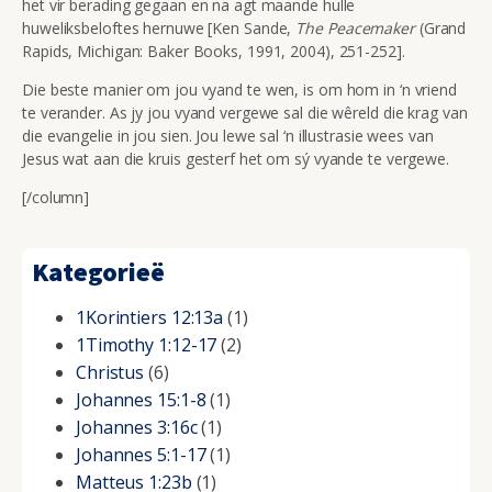
het vir berading gegaan en na agt maande hulle
huweliksbeloftes hernuwe [Ken Sande,
The Peacemaker
(Grand
Rapids, Michigan: Baker Books, 1991, 2004), 251-252].
Die beste manier om jou vyand te wen, is om hom in ‘n vriend
te verander. As jy jou vyand vergewe sal die wêreld die krag van
die evangelie in jou sien. Jou lewe sal ‘n illustrasie wees van
Jesus wat aan die kruis gesterf het om sý vyande te vergewe.
[/column]
Kategorieë
1Korintiers 12:13a
(1)
1Timothy 1:12-17
(2)
Christus
(6)
Johannes 15:1-8
(1)
Johannes 3:16c
(1)
Johannes 5:1-17
(1)
Matteus 1:23b
(1)