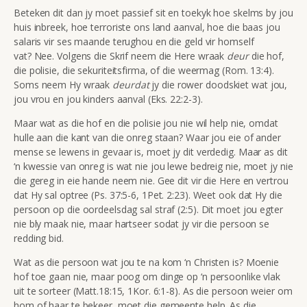
Beteken dit dan jy moet passief sit en toekyk hoe skelms by jou
huis inbreek, hoe terroriste ons land aanval, hoe die baas jou
salaris vir ses maande terughou en die geld vir homself
vat? Nee. Volgens die Skrif neem die Here wraak
deur
die hof,
die polisie, die sekuriteitsfirma, of die weermag (Rom. 13:4).
Soms neem Hy wraak
deurdat
jy die rower doodskiet wat jou,
jou vrou en jou kinders aanval (Eks. 22:2-3).
Maar wat as die hof en die polisie jou nie wil help nie, omdat
hulle aan die kant van die onreg staan? Waar jou eie of ander
mense se lewens in gevaar is, moet jy dit verdedig. Maar as dit
‘n kwessie van onreg is wat nie jou lewe bedreig nie, moet jy nie
die gereg in eie hande neem nie. Gee dit vir die Here en vertrou
dat Hy sal optree (Ps. 37:5-6, 1Pet. 2:23). Weet ook dat Hy die
persoon op die oordeelsdag sal straf (2:5). Dit moet jou egter
nie bly maak nie, maar hartseer sodat jy vir die persoon se
redding bid.
Wat as die persoon wat jou te na kom ‘n Christen is? Moenie
hof toe gaan nie, maar poog om dinge op ‘n persoonlike vlak
uit te sorteer (Matt.18:15, 1Kor. 6:1-8). As die persoon weier om
hom of haar te bekeer, moet die gemeente help. As die