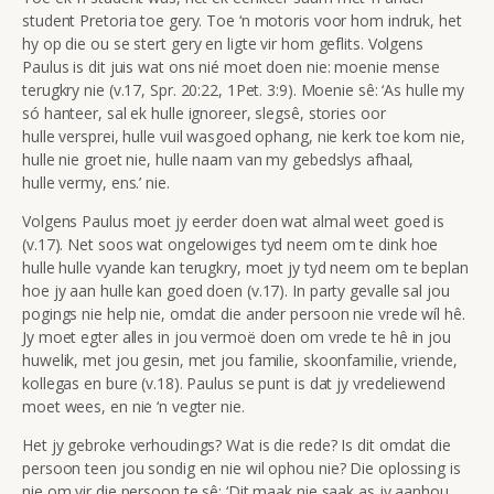
student Pretoria toe gery. Toe ‘n motoris voor hom indruk, het
hy op die ou se stert gery en ligte vir hom geflits. Volgens
Paulus is dit juis wat ons nié moet doen nie: moenie mense
terugkry nie (v.17, Spr. 20:22, 1Pet. 3:9). Moenie sê: ‘As hulle my
só hanteer, sal ek hulle ignoreer, slegsê, stories oor
hulle versprei, hulle vuil wasgoed ophang, nie kerk toe kom nie,
hulle nie groet nie, hulle naam van my gebedslys afhaal,
hulle vermy, ens.’ nie.
Volgens Paulus moet jy eerder doen wat almal weet goed is
(v.17). Net soos wat ongelowiges tyd neem om te dink hoe
hulle hulle vyande kan terugkry, moet jy tyd neem om te beplan
hoe jy aan hulle kan goed doen (v.17). In party gevalle sal jou
pogings nie help nie, omdat die ander persoon nie vrede wíl hê.
Jy moet egter alles in jou vermoë doen om vrede te hê in jou
huwelik, met jou gesin, met jou familie, skoonfamilie, vriende,
kollegas en bure (v.18). Paulus se punt is dat jy vredeliewend
moet wees, en nie ‘n vegter nie.
Het jy gebroke verhoudings? Wat is die rede? Is dit omdat die
persoon teen jou sondig en nie wil ophou nie? Die oplossing is
nie om vir die persoon te sê: ‘Dit maak nie saak as jy aanhou