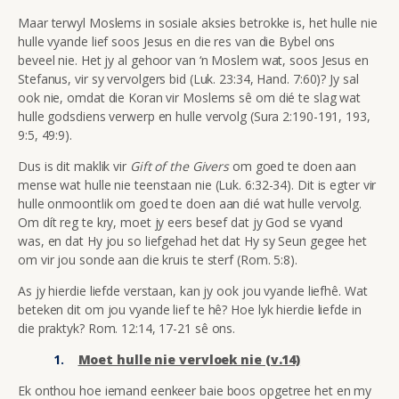
Maar terwyl Moslems in sosiale aksies betrokke is, het hulle nie
hulle vyande lief soos Jesus en die res van die Bybel ons
beveel nie. Het jy al gehoor van ‘n Moslem wat, soos Jesus en
Stefanus, vir sy vervolgers bid (Luk. 23:34, Hand. 7:60)? Jy sal
ook nie, omdat die Koran vir Moslems sê om dié te slag wat
hulle godsdiens verwerp en hulle vervolg (Sura 2:190-191, 193,
9:5, 49:9).
Dus is dit maklik vir
Gift of the Givers
om goed te doen aan
mense wat hulle nie teenstaan nie (Luk. 6:32-34). Dit is egter vir
hulle onmoontlik om goed te doen aan dié wat hulle vervolg.
Om dít reg te kry, moet jy eers besef dat jy God se vyand
was, en dat Hy jou so liefgehad het dat Hy sy Seun gegee het
om vir jou sonde aan die kruis te sterf (Rom. 5:8).
As jy hierdie liefde verstaan, kan jy ook jou vyande liefhê. Wat
beteken dit om jou vyande lief te hê? Hoe lyk hierdie liefde in
die praktyk? Rom. 12:14, 17-21 sê ons.
Moet hulle nie vervloek nie (v.14)
Ek onthou hoe iemand eenkeer baie boos opgetree het en my