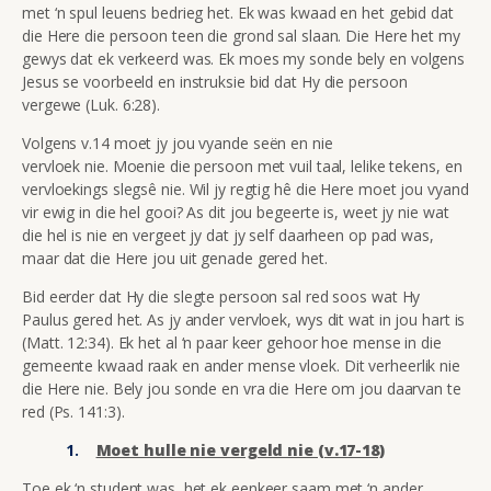
met ‘n spul leuens bedrieg het. Ek was kwaad en het gebid dat
die Here die persoon teen die grond sal slaan. Die Here het my
gewys dat ek verkeerd was. Ek moes my sonde bely en volgens
Jesus se voorbeeld en instruksie bid dat Hy die persoon
vergewe (Luk. 6:28).
Volgens v.14 moet jy jou vyande seën en nie
vervloek nie. Moenie die persoon met vuil taal, lelike tekens, en
vervloekings slegsê nie. Wil jy regtig hê die Here moet jou vyand
vir ewig in die hel gooi? As dit jou begeerte is, weet jy nie wat
die hel is nie en vergeet jy dat jy self daarheen op pad was,
maar dat die Here jou uit genade gered het.
Bid eerder dat Hy die slegte persoon sal red soos wat Hy
Paulus gered het. As jy ander vervloek, wys dit wat in jou hart is
(Matt. 12:34). Ek het al ‘n paar keer gehoor hoe mense in die
gemeente kwaad raak en ander mense vloek. Dit verheerlik nie
die Here nie. Bely jou sonde en vra die Here om jou daarvan te
red (Ps. 141:3).
Moet hulle nie vergeld nie (v.17-18)
Toe ek ‘n student was, het ek eenkeer saam met ‘n ander