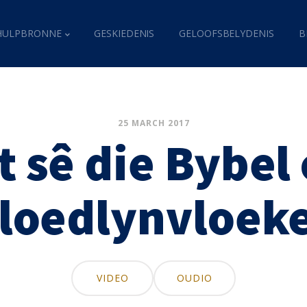
HULPBRONNE
GESKIEDENIS
GELOOFSBELYDENIS
B
25 MARCH 2017
 sê die Bybel
loedlynvloek
VIDEO
OUDIO