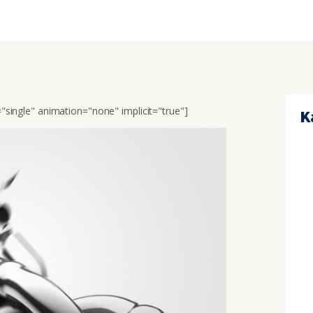
e="single" animation="none" implicit="true"]
K