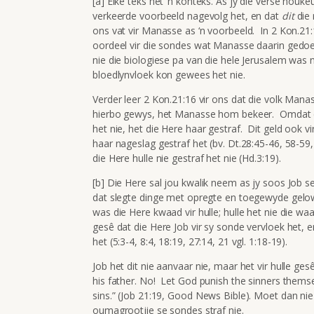
[a] Elke teks het ‘n konteks. As jy die verse noukeu
verkeerde voorbeeld nagevolg het, en dat
dit
die 
ons vat vir Manasse as ‘n voorbeeld. In 2 Kon.21
oordeel vir die sondes wat Manasse daarin gedoen
nie die biologiese pa van die hele Jerusalem was n
bloedlynvloek kon gewees het nie.
Verder leer 2 Kon.21:16 vir ons dat die volk Man
hierbo gewys, het Manasse hom bekeer. Omdat di
het nie, het die Here haar gestraf. Dit geld ook v
haar nageslag gestraf het (bv. Dt.28:45-46, 58-59
die Here hulle nie gestraf het nie (Hd.3:19).
[b] Die Here sal jou kwalik neem as jy soos Job s
dat slegte dinge met opregte en toegewyde gelowi
was die Here kwaad vir hulle; hulle het nie die w
gesê dat die Here Job vir sy sonde vervloek het, 
het (5:3-4, 8:4, 18:19, 27:14, 21 vgl. 1:18-19).
Job het dit nie aanvaar nie, maar het vir hulle ges
his father. No! Let God punish the sinners themse
sins.” (Job 21:19, Good News Bible). Moet dan nie
oumagrootjie se sondes straf nie.