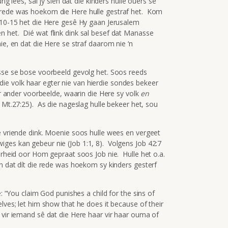
rig lees, sal jy sien dat die kinders hulle ouers se
rede was hoekom die Here hulle gestraf het. Kom
:10-15 het die Here gesê Hy gaan Jerusalem
 het. Dié wat flink dink sal besef dat Manasse
ie, en dat die Here se straf daarom nie ‘n
asse se bose voorbeeld gevolg het. Soos reeds
e volk haar egter nie van hierdie sondes bekeer
ir ander voorbeelde, waarin die Here sy volk
en
, Mt.27:25). As die nageslag hulle bekeer het, sou
e vriende dink. Moenie soos hulle wees en vergeet
ges kan gebeur nie (Job 1:1, 8). Volgens Job 42:7
aarheid oor Hom gepraat soos Job nie. Hulle het o.a.
en dat dít die rede was hoekom sy kinders gesterf
ê: “You claim God punishes a child for the sins of
lves; let him show that he does it because of their
 vir iemand sê dat die Here haar vir haar ouma of