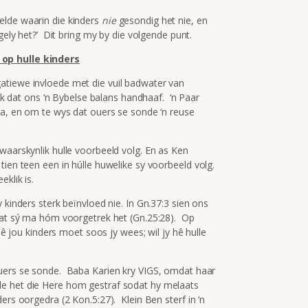
elde waarin die kinders
nie
gesondig het nie, en
 gely het?’ Dit bring my by die volgende punt.
 op hulle kinders
atiewe invloede met die vuil badwater van
rik dat ons ‘n Bybelse balans handhaaf. ‘n Paar
ra, en om te wys dat ouers se sonde ‘n reuse
waarskynlik hulle voorbeeld volg. En as Ken
tien teen een in húlle huwelike sy voorbeeld volg.
klik is.
 kinders sterk beïnvloed nie. In Gn.37:3 sien ons
 wat sý ma hóm voorgetrek het (Gn.25:28). Op
 hê jou kinders moet soos jy wees; wil jy hê hulle
uers se sonde. Baba Karien kry VIGS, omdat haar
e het die Here hom gestraf sodat hy melaats
ers oorgedra (2 Kon.5:27). Klein Ben sterf in ‘n