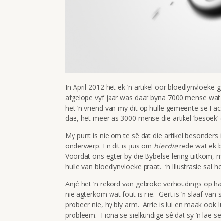
In April 2012 het ek ‘n artikel oor bloedlynvloeke g
afgelope vyf jaar was daar byna 7000 mense wat 
het ‘n vriend van my dit op hulle gemeente se Fa
dae, het meer as 3000 mense die artikel ‘besoek’ (b
My punt is nie om te sê dat die artikel besonders i
onderwerp. En dit is juis om
hierdie
rede wat ek b
Voordat ons egter by die Bybelse lering uitkom
hulle van bloedlynvloeke praat. ‘n Illustrasie sal he
Anjé het ‘n rekord van gebroke verhoudings op haar
nie agterkom wat fout is nie. Gert is ‘n slaaf va
probeer nie, hy bly arm. Arrie is lui en maak ook 
probleem. Fiona se sielkundige sê dat sy ‘n lae se