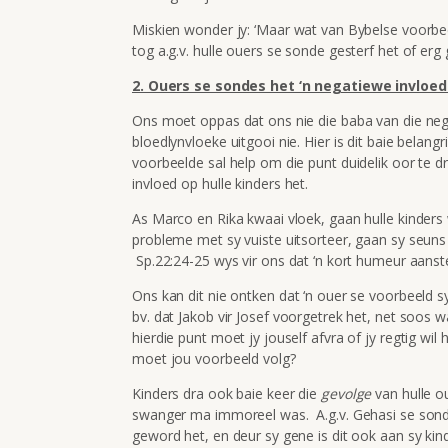
Miskien wonder jy: ‘Maar wat van Bybelse voorbe
tog a.g.v. hulle ouers se sonde gesterf het of erg
2. Ouers se sondes het ‘n negatiewe invloed
Ons moet oppas dat ons nie die baba van die neg
bloedlynvloeke uitgooi nie. Hier is dit baie belang
voorbeelde sal help om die punt duidelik oor te d
invloed op hulle kinders het.
As Marco en Rika kwaai vloek, gaan hulle kinders 
probleme met sy vuiste uitsorteer, gaan sy seuns 
Sp.22:24-25 wys vir ons dat ‘n kort humeur aanstee
Ons kan dit nie ontken dat ‘n ouer se voorbeeld sy
bv. dat Jakob vir Josef voorgetrek het, net soos
hierdie punt moet jy jouself afvra of jy regtig wil
moet jou voorbeeld volg?
Kinders dra ook baie keer die
gevolge
van hulle o
swanger ma immoreel was. A.g.v. Gehasi se sond
geword het, en deur sy gene is dit ook aan sy kind