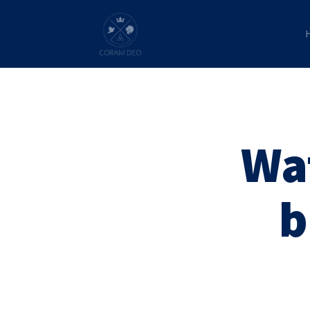
Wat
b