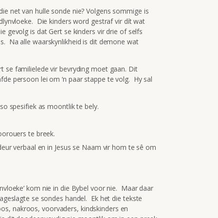
die net van hulle sonde nie? Volgens sommige is
dlynvloeke. Die kinders word gestraf vir dít wat
 gevolg is dat Gert se kinders vir drie of selfs
s. Na alle waarskynlikheid is dit demone wat
 se familielede vir bevryding moet gaan. Dit
fde persoon lei om ‘n paar stappe te volg. Hy sal
o spesifiek as moontlik te bely.
orouers te breek.
deur verbaal en in Jesus se Naam vir hom te sê om
ynvloeke’ kom nie in die Bybel voor nie. Maar daar
 nageslagte se sondes handel. Ek het die tekste
os, nakroos, voorvaders, kindskinders en