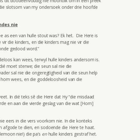
 is dit doodeenvoudig nie moontlik om in een preek
m die slotsom van my ondersoek onder drie hoofde
ondes nie
ee as een van hulle stout was? Ek het. Die Here is
vir die kinders, en die kinders mag nie vir die
sonde gedood word.”
ddeloos kan wees, terwyl hulle kinders andersom is.
dié moet sterwe; die seun sal nie die
vader sal nie die ongeregtigheid van die seun help
op hom wees, en die goddeloosheid van die
eet. In dié teks sê die Here dat Hy “die misdaad
erde en aan die vierde geslag van die wat [Hom]
ie eers in die vers voorkom nie. In die konteks
om afgode te dien, en sodoende die Here te haat.
 demoon nie!) die pa’s
en
hulle kinders gestraf het.