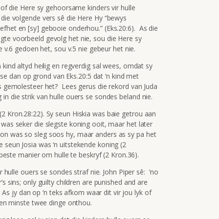
asof die Here sy gehoorsame kinders vir hulle
 die volgende vers sê die Here Hy “bewys
efhet en [sy] gebooie onderhou.” (Eks.20:6). As die
gte voorbeeld gevolg het nie, sou die Here sy
e v.6 gedoen het, sou v.5 nie gebeur het nie.
 kind altyd heilig en regverdig sal wees, omdat sy
e dan op grond van Eks.20:5 dat ‘n kind met
rs gemolesteer het? Lees gerus die rekord van Juda
in die strik van hulle ouers se sondes beland nie.
(2 Kron.28:22). Sy seun Hiskia was baie getrou aan
was seker die slegste koning ooit, maar het later
on was so sleg soos hy, maar anders as sy pa het
 seun Josia was ‘n uitstekende koning (2
 beste manier om hulle te beskryf (2 Kron.36).
ir hulle ouers se sondes straf nie. John Piper sê: ‘no
s sins; only guilty children are punished and are
As jy dan op ‘n teks afkom waar dit vir jou lyk of
 ten minste twee dinge onthou.