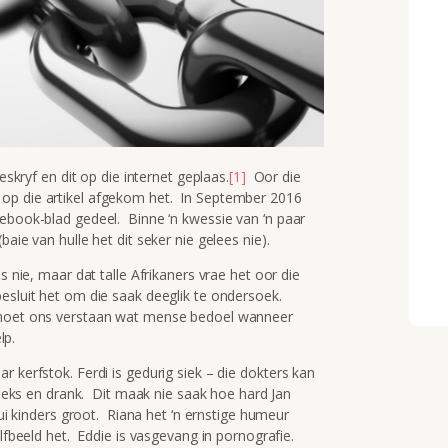
eskryf en dit op die internet geplaas.
[1]
Oor die
op die artikel afgekom het. In September 2016
cebook-blad gedeel. Binne ‘n kwessie van ‘n paar
aie van hulle het dit seker nie gelees nie).
s nie, maar dat talle Afrikaners vrae het oor die
esluit het om die saak deeglik te ondersoek.
, moet ons verstaan wat mense bedoel wanneer
lp.
 kerfstok. Ferdi is gedurig siek – die dokters kan
n seks en drank. Dit maak nie saak hoe hard Jan
lui kinders groot. Riana het ‘n ernstige humeur
lfbeeld het. Eddie is vasgevang in pornografie.