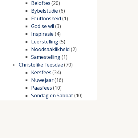
Beloftes
(20)
Bybelstudie
(6)
Foutloosheid
(1)
God se wil
(3)
Inspirasie
(4)
Leerstelling
(5)
Noodsaaklikheid
(2)
Samestelling
(1)
Christelike Feesdae
(70)
Kersfees
(34)
Nuwejaar
(16)
Paasfees
(10)
Sondag en Sabbat
(10)
Christelike lewe
(197)
Beproewings en siekte
(51)
Besluitneming
(6)
Dissipline
(10)