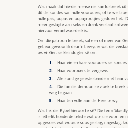
Wat maak dat hierdie mense nie kan losbreek uit 
dit die sondes van hulle voorouers, of te wel bloe
hulle pa’s, oupas en oupagrootjies gedoen het. Die
meer geslagte aan seks en drank verslaaf sal wee
hiervoor verantwoordelik is.
Om die patroon te breek, sal een of meer van Gert
gebeur gewoonlik deur ‘n bevryder wat die verslaa
bv. vir Gert se kleindogter sê om:
Haar eie en haar voorouers se sondes s
Haar voorouers te vergewe.
Alle sondige geestesbande met haar vo
Die familie-demoon se vloek te breek 
weg te gaan.
Haar ten volle aan die Here te wy.
Wat het die Bybel hieroor te sê? Die term ‘bloedl
is letterlik honderde tekste wat oor die voor- en
opgesoek wat woorde soos geslag, nageslag, kro