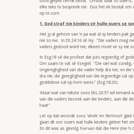
soortgelyke terme bevat. Omdat daar so baie is,
elke teks te bespreek nie. Dus het ek besluit o
op te som.
1. God straf nie kinders vir hulle ouers se s
Het jy al gehoor van ‘n pa wat al sy kinders pak g
nie so nie. In Dt.24:16 sê Hy: “Die vaders mag nie 
vaders gedood word nie; elkeen moet vir sy eie 
In Esg.18 sê die profeet dat pa’s regverdig of go
Om saam te vat sê Esegiël: “Die siel wat sondig, 
ongeregtigheid van die vader help dra nie, en die 
dra nie; die geregtigheid van die regverdige sal 
goddelose sal op hom wees.” (Esg.18:20).
‘Maar wat van tekste soos Eks.20:5?’ wil iemand w
van die vaders besoek aan die kinders, aan die d
haat”.
Let op dat woorde soos ‘vloek’ en ‘demoon’ glad n
gaan dit oor ouers wat hulle kinders geleer het 
En dit was as gevolg
hiervan
dat die Here (nie ‘n