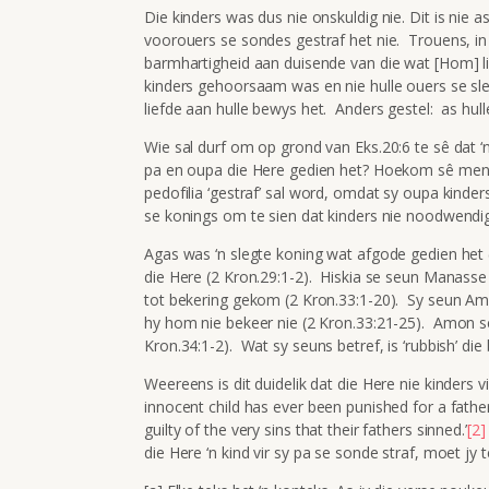
Die kinders was dus nie onskuldig nie. Dit is nie 
voorouers se sondes gestraf het nie. Trouens, in
barmhartigheid aan duisende van die wat [Hom] li
kinders gehoorsaam was en nie hulle ouers se sle
liefde aan hulle bewys het. Anders gestel: as hull
Wie sal durf om op grond van Eks.20:6 te sê dat ‘n
pa en oupa die Here gedien het? Hoekom sê mens
pedofilia ‘gestraf’ sal word, omdat sy oupa kinde
se konings om te sien dat kinders nie noodwendig 
Agas was ‘n slegte koning wat afgode gedien het 
die Here (2 Kron.29:1-2). Hiskia se seun Manasse 
tot bekering gekom (2 Kron.33:1-20). Sy seun Am
hy hom nie bekeer nie (2 Kron.33:21-25). Amon se
Kron.34:1-2). Wat sy seuns betref, is ‘rubbish’ die
Weereens is dit duidelik dat die Here nie kinders v
innocent child has ever been punished for a father’
guilty of the very sins that their fathers sinned.’
[2]
die Here ‘n kind vir sy pa se sonde straf, moet jy