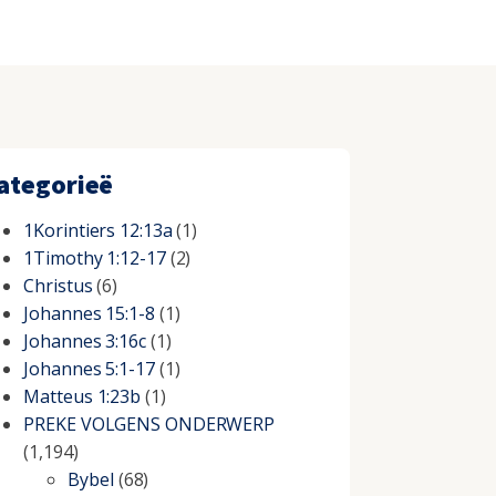
ategorieë
1Korintiers 12:13a
(1)
1Timothy 1:12-17
(2)
Christus
(6)
Johannes 15:1-8
(1)
Johannes 3:16c
(1)
Johannes 5:1-17
(1)
Matteus 1:23b
(1)
PREKE VOLGENS ONDERWERP
(1,194)
Bybel
(68)