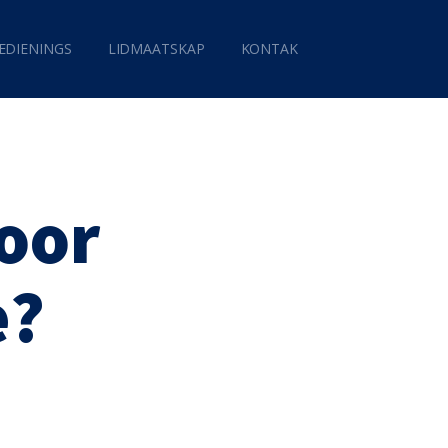
EDIENINGS
LIDMAATSKAP
KONTAK
 oor
e?