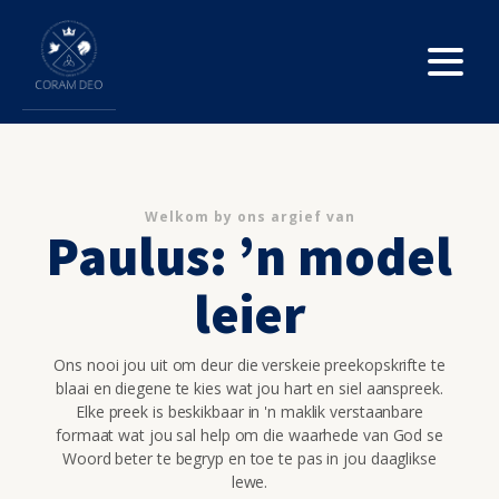
Welkom by ons argief van
Paulus: ’n model
leier
Ons nooi jou uit om deur die verskeie preekopskrifte te
blaai en diegene te kies wat jou hart en siel aanspreek.
Elke preek is beskikbaar in 'n maklik verstaanbare
formaat wat jou sal help om die waarhede van God se
Woord beter te begryp en toe te pas in jou daaglikse
lewe.