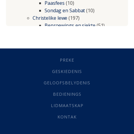
Paasfees
(10)
Sondag en Sabbat
(10)
Christelike lewe
(197)
Beproewings en siekte
(51)
Besluitneming
(6)
Dissipline
(10)
Geestelike Groei
(10)
Gehoorsaamheid
(6)
PREKE
Geld
(21)
Grys Areas
(4)
GESKIEDENIS
Hofsake
(2)
GELOOFSBELYDENIS
Lewensdoel
(3)
Selfondersoek
(1)
BEDIENINGS
Vervolging
(19)
LIDMAATSKAP
Werk
(22)
Eindtyd
(142)
KONTAK
Belonings
(4)
Dood
(26)