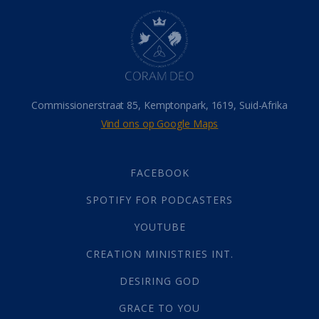
Hel
(21)
Hemel
(31)
Israel
(14)
Millennium
(1)
Oordeelsdag
(19)
Verheerlikte liggaam
(3)
Commissionerstraat 85, Kemptonpark, 1619, Suid-Afrika
Wederkoms
(27)
Vind ons op Google Maps
Gebed
(87)
Dankbaarheid
(5)
Die Onse Vader
(12)
FACEBOOK
Vas
(2)
SPOTIFY FOR PODCASTERS
God
(392)
Afgode
(23)
YOUTUBE
Tien Plae
(5)
CREATION MINISTRIES INT.
Almag
(1)
Alomteenwoordig
(4)
DESIRING GOD
Liefde
(1)
GRACE TO YOU
Alwetendheid
(1)