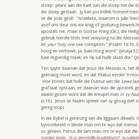
stoep: pilare aan die kant van die stoep het die d
die stoep gestaan. Jy kan jou indink hoeveel men
vir die Jode gesê: “Israeliete, waarom is julle h
asof ons deur ons eie krag of godsvrug bewerk het
apostels nie, maar in God se Kneg (Gk.); die Heil
gebruik hierdie titels met vewysing na die Messia
let
your
holy one
see corruption.” (Psalm 16:10, 
hoog en verhewe, ja, baie hoog word.” (Jesaja 52:
baie regverdig maak; en Hy sal hulle skuld dra.” (Je
Ten spyte daarvan dat Jesus die Messias is, het d
gekruisig moet word, en dat Pilatus eerder ‘n mo
Hoe ironies dat hulle die Outeur van die
Lewe
laa
graf laat opstaan, en daarvan was die apostels g
daarin gesien word dat die kreupel man
in sy Na
(v.16). Jesus se Naam spreek van sy gesag (net s
gereg stop).
In die Bybel is genesing van die liggaam dikwels 'n
byvoorbeeld 'n blinde man om te wys dat mense ge
so genees Petrus die lam man om te wys dat die 
sonder Hom. Is jy geestelik kragteloos? Jy sukk