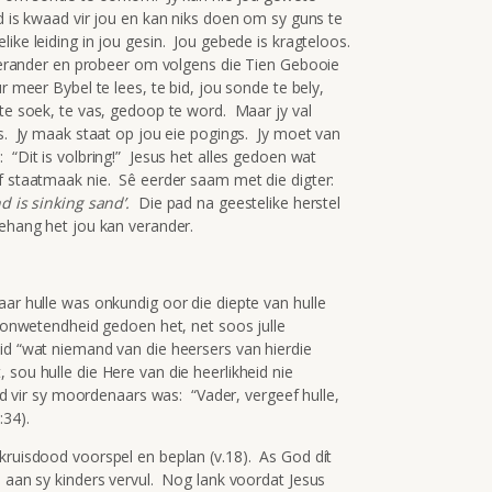
d is kwaad vir jou en kan niks doen om sy guns te
ike leiding in jou gesin. Jou gebede is kragteloos.
 verander en probeer om volgens die Tien Gebooie
r meer Bybel te lees, te bid, jou sonde te bely,
 te soek, te vas, gedoop te word. Maar jy val
ts. Jy maak staat op jou eie pogings. Jy moet van
 “Dit is volbring!” Jesus het alles gedoen wat
f staatmaak nie. Sê eerder saam met die digter:
d is sinking sand’.
Die pad na geestelike herstel
gehang het jou kan verander.
ar hulle was onkundig oor die diepte van hulle
n onwetendheid gedoen het, net soos julle
id “wat niemand van die heersers van hierdie
 sou hulle die Here van die heerlikheid nie
bed vir sy moordenaars was: “Vader, vergeef hulle,
:34).
kruisdood voorspel en beplan (v.18). As God dít
n aan sy kinders vervul. Nog lank voordat Jesus