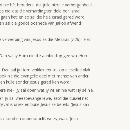
il nie hê, broeders, dat julle hierdie verborgenheid
 nie: dat die verharding ten dele oor Israel
gaan het; en so sal die hele Israel gered word,
m en sal die goddelooshede van Jakob afwend”
le verwerping van Jesus as die Messias (v.26). Het
? Dan sal jy Hom nie die aanbidding gee wat Hom
 Dan sal jy Hom verkleineer tot op dieselfde vlak
ok nie die evangelie deel met mense van ander
en hulle sonder Jesus gered kan word?
ere nie? Jy sal doen wat jý wil en nie wat Hý sê nie.
e? Jy sal vreesbevange lewe, asof die duiwel net
eval is uniek en buite Jesus se bereik: ‘Jesus kan
 sal koud en onpersoonlik wees, want ‘Jesus