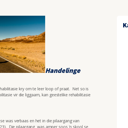
K
Handelinge
bilitasie kry om te leer loop of praat. Net so is
litasie vir die liggaam, kan geestelike rehabilitasie
e was verbaas en het in die pilaargang van
23). Die pilaargang was amper soos 'n skool se