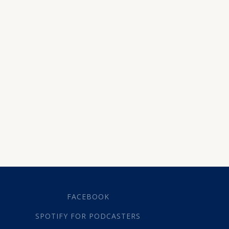
Soewereiniteit
(33)
Vader
(13)
Aanneming
(1)
Voorsienigheid
(8)
Wonderwerke
(1)
Wysheid
(1)
Huisgesin en huwelik
(97)
Eenheid
(1)
Egskeiding
(8)
Enkelskap
(4)
Familie
(1)
Finansies
(1)
Homoseksualiteit
(10)
Huisgodsdiens
(2)
Kinderopvoeding
(21)
FACEBOOK
Kinders
(9)
ADHD
(1)
SPOTIFY FOR PODCASTERS
Kommunikasie
(2)