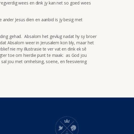
lfregverdig wees en dink jy kan net so goed wees
e ander Jesus dien en aanbid is jy besig met
ding gehad. Absalom het gevlug nadat hy sy broer
 dat Absalom weer in Jerusalem kon bly, maar het
ief nie my illustrasie te ver vat en dink ek sê
ter toe om hierdie punt te maak: as God jou
y sal jou met omhelsing, soene, en feesviering