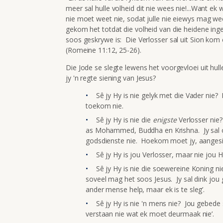
meer sal hulle volheid dit nie wees nie!...Want ek w
nie moet weet nie, sodat julle nie eiewys mag wees
gekom het totdat die volheid van die heidene inge
soos geskrywe is: Die Verlosser sal uit Sion ko
(Romeine 11:12, 25-26).
Die Jode se slegte lewens het voorgevloei uit hul
jy 'n regte siening van Jesus?
Sê jy Hy is nie gelyk met die Vader nie
toekom nie.
Sê jy Hy is nie die
enigste
Verlosser nie?
as Mohammed, Buddha en Krishna. Jy sal o
godsdienste nie. Hoekom moet jy, aangesi
Sê jy Hy is jou Verlosser, maar nie jou H
Sê jy Hy is nie die soewereine Koning ni
soveel mag het soos Jesus. Jy sal dink jou g
ander mense help, maar ek is te sleg’.
Sê jy Hy is nie 'n mens nie? Jou gebede
verstaan nie wat ek moet deurmaak nie’.