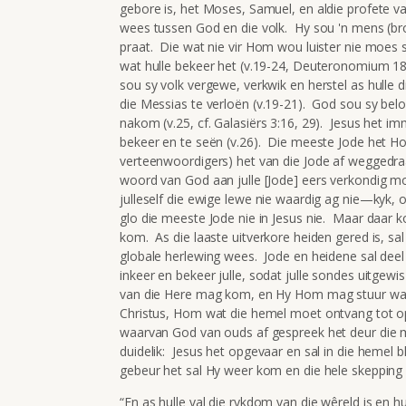
gebore is, het Moses, Samuel, en aldie profete
wees tussen God en die volk. Hy sou 'n mens (b
praat. Die wat nie vir Hom wou luister nie moes st
wat hulle bekeer het (v.19-24, Deuteronomium 18
sou sy volk vergewe, verkwik en herstel as hulle
die Messias te verloën (v.19-21). God sou sy bel
nakom (v.25, cf. Galasiërs 3:16, 29). Jesus het i
bekeer en te seën (v.26). Die meeste Jode het H
verteenwoordigers) het van die Jode af weggedraa
woord van God aan julle [Jode] eers verkondig mo
julleself die ewige lewe nie waardig ag nie—kyk,
glo die meeste Jode nie in Jesus nie. Maar daar k
kom. As die laaste uitverkore heiden gered is, sa
globale herlewing wees. Jode en heidene sal deel
inkeer en bekeer julle, sodat julle sondes uitgew
van die Here mag kom, en Hy Hom mag stuur wat v
Christus, Hom wat die hemel moet ontvang tot op 
waarvan God van ouds af gespreek het deur die mo
duidelik: Jesus het opgevaar en sal in die hemel b
gebeur het sal Hy weer kom en die hele skepping h
“En as hulle val die rykdom van die wêreld is en h