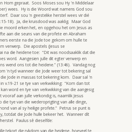
 van Hom gepraat. Soos Moses sou Hy 'n Middelaar
roer) wees. Hy is die Woord wat namens God sou
erf. Daar sou 'n geestelike herstel wees vir dié
:15-18). Ja, die kruisdood was aaklig. Maar God
 die moord erken het, en opgehou het om Jesus as
ofte aan die seuns van die profete en Abraham
mmers eerste na die Jode toe gekom om hulle te
om verwerp. Die apostels (Jesus se
i na die heidene toe: “Dit was noodsaaklik dat die
es word. Aangesien julle dit egter verwerp en
 ons wend ons tot die heidene.” (13:46). Vandag nog
om 'n tyd wanneer die Jode weer tot bekering sal
l die Jode in massas tot bekering kom. Daar sal 'n
 in v.19-21 se tye van verkwikking: “Kom dan tot
is kan word en tye van verkwikking van die aangesig
ooraf aan julle verkondig is, naamlik Jesus
die tye van die wederoprigting van alle dinge,
nd van al sy heilige profete.” Petrus se punt is
ly, totdat die Jode hulle bekeer het. Wanneer dít
erstel. Paulus sê dieselfde:
ulle tekort die rykdom van die heidene, hoeveel te