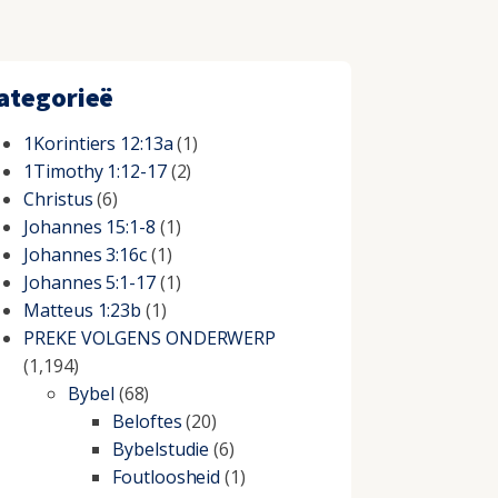
ategorieë
1Korintiers 12:13a
(1)
1Timothy 1:12-17
(2)
Christus
(6)
Johannes 15:1-8
(1)
Johannes 3:16c
(1)
Johannes 5:1-17
(1)
Matteus 1:23b
(1)
PREKE VOLGENS ONDERWERP
(1,194)
Bybel
(68)
Beloftes
(20)
Bybelstudie
(6)
Foutloosheid
(1)