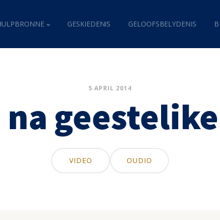
HULPBRONNE
GESKIEDENIS
GELOOFSBELYDENIS
B
5 APRIL 2014
 na geestelike
VIDEO
OUDIO