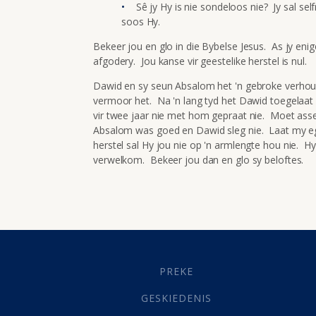
Sê jy Hy is nie sondeloos nie? Jy sal se
soos Hy.
Bekeer jou en glo in die Bybelse Jesus. As jy enig
afgodery. Jou kanse vir geestelike herstel is nul.
Dawid en sy seun Absalom het 'n gebroke verhou
vermoor het. Na 'n lang tyd het Dawid toegelaat
vir twee jaar nie met hom gepraat nie. Moet assebl
Absalom was goed en Dawid sleg nie. Laat my eg
herstel sal Hy jou nie op 'n armlengte hou nie. H
verwelkom. Bekeer jou dan en glo sy beloftes.
PREKE
GESKIEDENIS