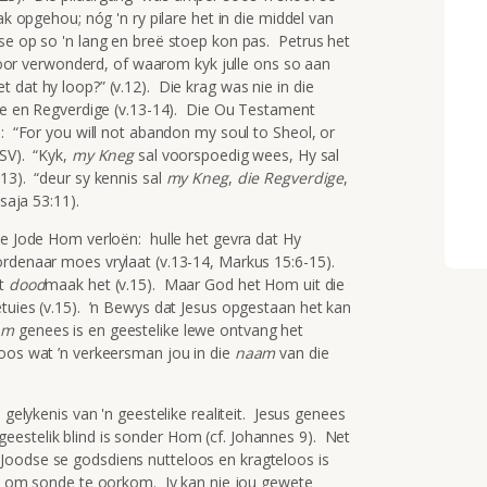
ak opgehou; nóg 'n ry pilare het in die middel van
se op so 'n lang en breë stoep kon pas. Petrus het
ieroor verwonderd, of waarom kyk julle ons so aan
 dat hy loop?” (v.12). Die krag was nie in die
ige en Regverdige (v.13-14). Die Ou Testament
s: “For you will not abandon my soul to Sheol, or
ESV). “Kyk,
my Kneg
sal voorspoedig wees, Hy sal
13). “deur sy kennis sal
my Kneg
,
die Regverdige
,
saja 53:11).
ie Jode Hom verloën: hulle het gevra dat Hy
ordenaar moes vrylaat (v.13-14, Markus 15:6-15).
t
dood
maak het (v.15). Maar God het Hom uit die
etuies (v.15). ’n Bewys dat Jesus opgestaan het kan
am
genees is en geestelike lewe ontvang het
oos wat ’n verkeersman jou in die
naam
van die
 gelykenis van 'n geestelike realiteit. Jesus genees
estelik blind is sonder Hom (cf. Johannes 9). Net
Joodse se godsdiens nutteloos en kragteloos is
el om sonde te oorkom. Jy kan nie jou gewete