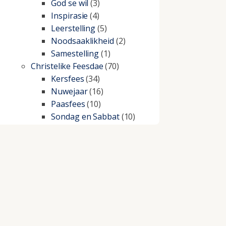
God se wil
(3)
Inspirasie
(4)
Leerstelling
(5)
Noodsaaklikheid
(2)
Samestelling
(1)
Christelike Feesdae
(70)
Kersfees
(34)
Nuwejaar
(16)
Paasfees
(10)
Sondag en Sabbat
(10)
Christelike lewe
(197)
Beproewings en siekte
(51)
Besluitneming
(6)
Dissipline
(10)
Geestelike Groei
(10)
Gehoorsaamheid
(6)
Geld
(21)