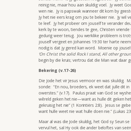
reinig nie, maar hou aan skuldig voel. Jy weet Go
wen nie. Jy is papswak wanneer dit kom by geestel
Jy het nie eers krag om jou te bekeer nie. Jy wil
te leef. Jy het probeer om jouself te verander deu
kerk by te woon, tiendes te gee, Christen vriende
gedurig weer terug. Jou werklike probleem is tro
jouself vergeet en Johannes 19:30 ter harte neem:
nodig is dat jy gered kan word. Moenie op jousel
‘On Christ the solid Rock I stand, All other groun
begin by die kruis; vertrou dat die Man wat daar 
Bekering (v.17-26)
Die Jode het vir Jesus vermoor en was skuldig. Ma
sonde: “En nou, broeders, ek weet dat julle dit i
owerstes.” (v.17). Paulus praat van God se wyshe
wêreld geken het nie—want as hulle dit geken het,
gekruisig het nie” (1 Korintiërs 2:8). Jesus se ge
want hulle weet nie wat hulle doen nie.” (Lukas 23
Maar al was die Jode skuldig, het God sy Seun se 
vervul het, sal Hy ook die ander beloftes van seë