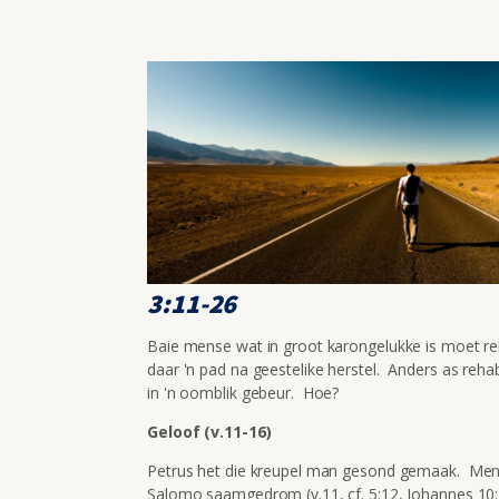
3:11-26
Baie mense wat in groot karongelukke is moet reha
daar 'n pad na geestelike herstel. Anders as rehabi
in 'n oomblik gebeur. Hoe?
Geloof (v.11-16)
Petrus het die kreupel man gesond gemaak. Mens
Salomo saamgedrom (v.11, cf. 5:12, Johannes 10: