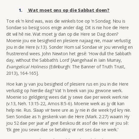
Wat moet ons op die Sabbat doen?
Toe ek ‘n kind was, was die winkels toe op ‘n Sondag. Nou is
Sondae so besig soos enige ander dag. Dit is nie hoe die Here
dit wil hê nie. Wat moet jy dan op die Here se Dag doen?
Moenie jou eie besigheid en plesiere najaag nie, maar verlustig
jou in die Here (v.13). Sonder Hom sal Sondae vir jou vervelig en
frustrerend wees. John Newton het gesê: ‘How dull the Sabbath
day, without the Sabbath’s Lord’ [Aangehaal in Iain Murray,
Evangelical Holiness
(Edinburgh: The Banner of Truth Trust,
2013), 164-165].
Hoe kan jy van jou besigheid of plesiere rus en jou in die Here
verlustig op hierdie dag? Vat ‘n breek van jou gewone werk.
Moenie so geldgierig wees dat jy sewe dae per week werk nie
(v.13, Neh. 13:15-22, Amos 8:5-6). Moenie werk as jy dit kan
help nie. Rus. Slaap vir twee ure as jy nie in die week tyd kry nie.
Sien Sondae as ‘n geskenk van die Here (Mark. 2:27) waarin Hy
jou 52 dae per jaar af gee! Beskou dit asof die Here vir jou sê:
‘Ek gee jou sewe dae se betaling vir net ses dae se werk.’