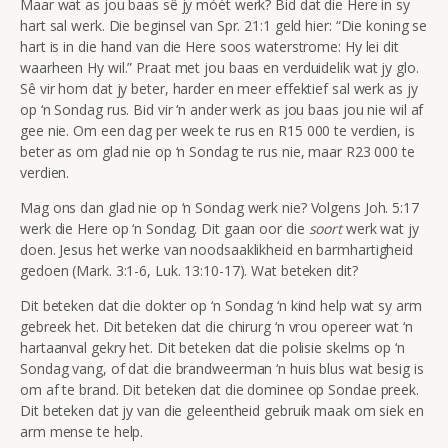
Maar wat as jou baas sê jy móét werk? Bid dat die Here in sy
hart sal werk. Die beginsel van Spr. 21:1 geld hier: “Die koning se
hart is in die hand van die Here soos waterstrome: Hy lei dit
waarheen Hy wil.” Praat met jou baas en verduidelik wat jy glo.
Sê vir hom dat jy beter, harder en meer effektief sal werk as jy
op ‘n Sondag rus. Bid vir ‘n ander werk as jou baas jou nie wil af
gee nie. Om een dag per week te rus en R15 000 te verdien, is
beter as om glad nie op ‘n Sondag te rus nie, maar R23 000 te
verdien.
Mag ons dan glad nie op ‘n Sondag werk nie? Volgens Joh. 5:17
werk die Here op ‘n Sondag. Dit gaan oor die
soort
werk wat jy
doen. Jesus het werke van noodsaaklikheid en barmhartigheid
gedoen (Mark. 3:1-6, Luk. 13:10-17). Wat beteken dit?
Dit beteken dat die dokter op ‘n Sondag ‘n kind help wat sy arm
gebreek het. Dit beteken dat die chirurg ‘n vrou opereer wat ‘n
hartaanval gekry het. Dit beteken dat die polisie skelms op ‘n
Sondag vang, of dat die brandweerman ‘n huis blus wat besig is
om af te brand. Dit beteken dat die dominee op Sondae preek.
Dit beteken dat jy van die geleentheid gebruik maak om siek en
arm mense te help.