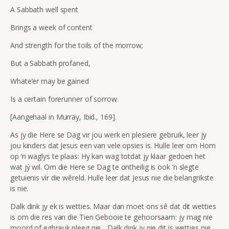
A Sabbath well spent
Brings a week of content
And strength for the toils of the morrow;
But a Sabbath profaned,
Whate’er may be gained
Is a certain forerunner of sorrow.
[Aangehaal in Murray, Ibid., 169].
As jy die Here se Dag vir jou werk en plesiere gebruik, leer jy
jou kinders dat Jesus een van vele opsies is. Hulle leer om Hom
op ‘n waglys te plaas: Hy kan wag totdat jy klaar gedoen het
wat jý wil. Om die Here se Dag te ontheilig is ook ‘n slegte
getuienis vir die wêreld. Hulle leer dat Jesus nie die belangrikste
is nie.
Dalk dink jy ek is wetties. Maar dan moet ons sê dat dit wetties
is om die res van die Tien Gebooie te gehoorsaam: jy mag nie
moord of egbreuk pleeg nie... Dalk dink jy nie dit is wetties nie,