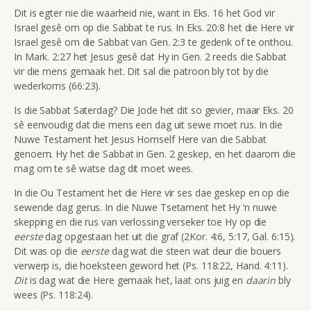
Dit is egter nie die waarheid nie, want in Eks. 16 het God vir
Israel gesê om op die Sabbat te rus. In Eks. 20:8 het die Here vir
Israel gesê om die Sabbat van Gen. 2:3 te gedenk of te onthou.
In Mark. 2:27 het Jesus gesê dat Hy in Gen. 2 reeds die Sabbat
vir die mens gemaak het. Dit sal die patroon bly tot by die
wederkoms (66:23).
Is die Sabbat Saterdag? Die Jode het dit so gevier, maar Eks. 20
sê eenvoudig dat die mens een dag uit sewe moet rus. In die
Nuwe Testament het Jesus Homself Here van die Sabbat
genoem. Hy het die Sabbat in Gen. 2 geskep, en het daarom die
mag om te sê watse dag dit moet wees.
In die Ou Testament het die Here vir ses dae geskep en op die
sewende dag gerus. In die Nuwe Tsetament het Hy ‘n nuwe
skepping en die rus van verlossing verseker toe Hy op die
eerste
dag opgestaan het uit die graf (2Kor. 4:6, 5:17, Gal. 6:15).
Dit was op die
eerste
dag wat die steen wat deur die bouers
verwerp is, die hoeksteen geword het (Ps. 118:22, Hand. 4:11).
Dit
is dag wat die Here gemaak het, laat ons juig en
daarin
bly
wees (Ps. 118:24).