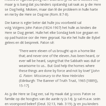
maar jy is bang dat jou kinders opstandig sal raak as jy die Here
se Dag heilig. Miskien, maar dan lê die probleem in hulle harte
en nie by die Here se Dag nie (Rom. 8:7-8).
Die kanse is egter beter dat hulle jou voorbeeld sal
volg. Volgens John Paton (1824-1907) het hulle as kinders die
Here se Dag geniet. Hulle het elke Sondag kerk toe gegaan en
op pad huistoe oor die Here gepraat. Na ete het hulle die Bybel
gelees en dit bespreek. Paton sê:
‘There were eleven of us brought up in a home like
that; and never one of the eleven...has been heard, or
ever will be heard, saying that the Sabbath was dull or
wearisome to us... But God help the homes where
these things are done by force and not by love!’ [
John
G. Paton: Missionary to the New Hebrides
(Edinburgh: The Banner of Truth Trust, 1965 [1889]),
15-17].
As jy die Here se Dag eer, sal Hy maak dat jy soos Paton se
familie op die hoogtes van die aarde ry (v.14). Jy sal m.a.w. seën
en voorspoed beleef (Deut. 32:13, Hab. 3:19). Jy en jou kinders