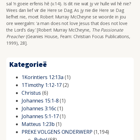
sal ‘n goeie erfenis hê (v.14). Is dit nie wat jy vir hulle wil hê nie?
Wees dan lief vir die Here se Dag. As jy nie die Here se Dag
liefhet nie, moet Robert Murray McCheyne se woorde in jou
ore weergalm: ‘a man does not love Jesus that does not love
the Lord’s day.’ [Robert Murray McCheyne,
The Passionate
Preacher
(Geanies House, Fearn: Christian Focus Publications,
1999), 28].
Kategorieë
1Korintiers 12:13a
(1)
1Timothy 1:12-17
(2)
Christus
(6)
Johannes 15:1-8
(1)
Johannes 3:16c
(1)
Johannes 5:1-17
(1)
Matteus 1:23b
(1)
PREKE VOLGENS ONDERWERP
(1,194)
Bybel
(68)