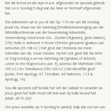
het die brood en die wyn m.a.w. afgesonder vir spesiale gebruik.
Net so is Sondag ‘n dag wat die Here vir Homself afgesonder
het.
Die Adventiste sal vir jou sê dat Op. 1:10 nie van die Sondag
praat nie, maar van die Saterdag [Predikantevereniging van die
Wêreldkonferensie van die Sewendedag Adventiste,
Sewendedag-Adventiste Glo...
(Suider-Uitgewery, geen datum),
270]. Hulle is verkeerd. ‘n Vroeë Christen genaamd Ignatius van
Antiochië (35-108 n.C.) het gesê dat Christene nie meer
Saterdae vier nie, maar Sondae. Hy het ook gesê dat die Here
se Dag Sondag is en nie Saterdag nie [Ignatius of Antioch,
Letter to the Magnesians
, par. 9]. Justinus die Martelaar (100-
165 n.C.) en Tertullianus (160-220 n.C.) het dieselfde gesê
[Justin, First Apology, 67. Tertullian, Ad Nationes, 1:13 &
Apology, 16].
Sou die apostels self besluit het om die Sabbat te verander as
Jesus gesê het hulle moet nét leer wat Hy hulle beveel het
(Matt. 28:19-20)?
Om Jesus weekliks op ‘n Sondag te aanbid, help dat ons nie van