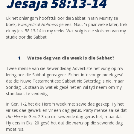
Jesaja 58:13-14
Ek het onlangs ‘n hoofstuk oor die Sabbat in Iain Murray se
boek,
Evangelical Holiness
gelees. Nou, ‘n paar weke later, trek
ek by Jes. 58:13-14 in my reeks. Wat volg is die slotsom van my
studie oor die Sabbat.
Watse dag van die week is die Sabbat?
Twee mense van die Sewendedag Adventiste het vurig op my
lering oor die Sabbat gereageer. Ek het in ‘n vorige preek gesê
dat die Nuwe Testamentiese Sabbat nie Saterdag is nie, maar
Sondag. Ek staan by wat ek gesê het en wil tyd neem om my
standpunt te verdedig.
In Gen. 1-2 het die Here ’n week met sewe dae geskep. Hy het
vir ses dae gewerk en vir een dag gerus. Party mense sal sê dat
die Here
in Gen. 2:3 op die sewende dag gerus het, maar dat
Hy eers in Eks. 20 gesê het dat die
mens
op die sewende dag
moet rus.