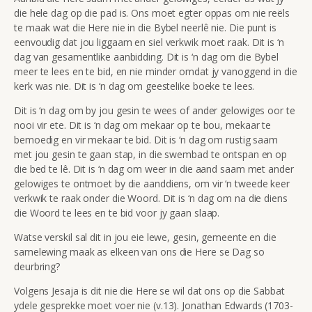
die hele dag op die pad is. Ons moet egter oppas om nie reëls
te maak wat die Here nie in die Bybel neerlê nie. Die punt is
eenvoudig dat jou liggaam en siel verkwik moet raak. Dit is ‘n
dag van gesamentlike aanbidding. Dit is ‘n dag om die Bybel
meer te lees en te bid, en nie minder omdat jy vanoggend in die
kerk was nie. Dit is ‘n dag om geestelike boeke te lees.
Dit is ‘n dag om by jou gesin te wees of ander gelowiges oor te
nooi vir ete. Dit is ‘n dag om mekaar op te bou, mekaar te
bemoedig en vir mekaar te bid. Dit is ‘n dag om rustig saam
met jou gesin te gaan stap, in die swembad te ontspan en op
die bed te lê. Dit is ‘n dag om weer in die aand saam met ander
gelowiges te ontmoet by die aanddiens, om vir ‘n tweede keer
verkwik te raak onder die Woord. Dit is ‘n dag om na die diens
die Woord te lees en te bid voor jy gaan slaap.
Watse verskil sal dit in jou eie lewe, gesin, gemeente en die
samelewing maak as elkeen van ons die Here se Dag so
deurbring?
Volgens Jesaja is dit nie die Here se wil dat ons op die Sabbat
ydele gesprekke moet voer nie (v.13). Jonathan Edwards (1703-