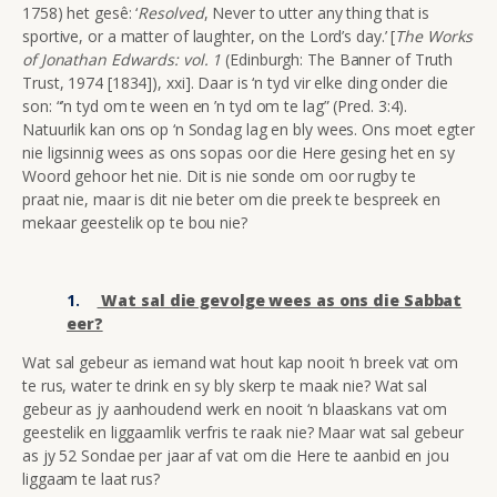
1758) het gesê: ‘
Resolved
, Never to utter any thing that is
sportive, or a matter of laughter, on the Lord’s day.’ [
The Works
of Jonathan Edwards: vol. 1
(Edinburgh: The Banner of Truth
Trust, 1974 [1834]), xxi]. Daar is ‘n tyd vir elke ding onder die
son: “’n tyd om te ween en ’n tyd om te lag” (Pred. 3:4).
Natuurlik kan ons op ‘n Sondag lag en bly wees. Ons moet egter
nie ligsinnig wees as ons sopas oor die Here gesing het en sy
Woord gehoor het nie. Dit is nie sonde om oor rugby te
praat nie, maar is dit nie beter om die preek te bespreek en
mekaar geestelik op te bou nie?
Wat sal die gevolge wees as ons die Sabbat
eer?
Wat sal gebeur as iemand wat hout kap nooit ‘n breek vat om
te rus, water te drink en sy bly skerp te maak nie? Wat sal
gebeur as jy aanhoudend werk en nooit ‘n blaaskans vat om
geestelik en liggaamlik verfris te raak nie? Maar wat sal gebeur
as jy 52 Sondae per jaar af vat om die Here te aanbid en jou
liggaam te laat rus?