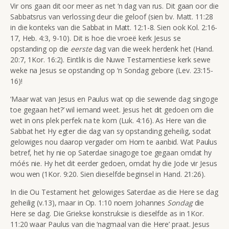
Vir ons gaan dit oor meer as net ‘n dag van rus. Dit gaan oor die
Sabbatsrus van verlossing deur die geloof (sien bv. Matt. 11:28
in die konteks van die Sabbat in Matt. 12:1-8. Sien ook Kol. 2:16-
17, Heb. 4:3, 9-10). Dit is hoe die vroeë kerk Jesus se
opstanding op die
eerste
dag van die week herdenk het (Hand.
20:7, 1Kor. 16:2). Eintlik is die Nuwe Testamentiese kerk sewe
weke na Jesus se opstanding op ‘n Sondag gebore (Lev. 23:15-
16)!
‘Maar wat van Jesus en Paulus wat op die sewende dag singoge
toe gegaan het?’ wil iemand weet. Jesus het dit gedoen om die
wet in ons plek perfek na te kom (Luk. 4:16). As Here van die
Sabbat het Hy egter die dag van sy opstanding geheilig, sodat
gelowiges nou daarop vergader om Hom te aanbid. Wat Paulus
betref, het hy nie op Saterdae sinagoge toe gegaan omdat hy
móés nie. Hy het dit eerder gedoen, omdat hy die Jode vir Jesus
wou wen (1Kor. 9:20. Sien dieselfde beginsel in Hand. 21:26).
In die Ou Testament het gelowiges Saterdae as die Here se dag
geheilig (v.13), maar in Op. 1:10 noem Johannes
Sondag
die
Here se dag. Die Griekse konstruksie is dieselfde as in 1Kor.
11:20 waar Paulus van die ‘nagmaal van die Here’ praat. Jesus