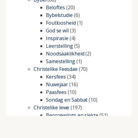
Beloftes
(20)
Bybelstudie
(6)
Foutloosheid
(1)
God se wil
(3)
Inspirasie
(4)
Leerstelling
(5)
Noodsaaklikheid
(2)
Samestelling
(1)
Christelike Feesdae
(70)
Kersfees
(34)
Nuwejaar
(16)
Paasfees
(10)
Sondag en Sabbat
(10)
Christelike lewe
(197)
Beproewings en siekte
(51)
Besluitneming
(6)
Dissipline
(10)