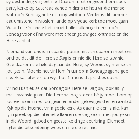
sy opstanding vergeet nie. Daarom is dit ongesond om soos
party kerke op Saterdae aande ‘n diens te hou vir die mense
wat op ‘n Sondag hulle eie ding wil doen. Verder is dit jammer
dat Christene in Moslem lande op Vrydae kerk toe moet gaan.
Waar hulle ‘n keuse het, moet hulle dalk nog steeds op ‘n
Sondag voor of na werk met ander gelowiges ontmoet en die
Here aanbid.
Niemand van ons is in daardie posisie nie, en daarom moet ons
onthou dat dit die Here se
Dag
is en nie die Here se
uur
nie.
Gee daarom die hele dag aan die Here, sy Woord, sy mense en
jou gesin. Moenie net vir Hom ‘n uur op ‘n Sondagoggend gee
nie. Ek sal later vir jou wys hoe ‘n mens dit prakties doen.
Vir nou kan ek sê dat Sondag die Here se Dag bly, ook as jy
met vakansie gaan. Die Here wil nog steeds hê jy moet Hom op
jou eie, saam met jou gesin en ander gelowiges dien en aanbid.
Kyk op die internet vir ‘n goeie kerk. As daar nie een is nie, kan
jy ‘n preek op die internet aflaai en die dag saam met jou gesin
in die Woord, gebed en geestelike dinge deurbring. Dit moet
egter die uitsondering wees en nie die reël nie.