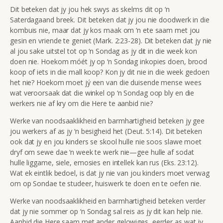
Dit beteken dat jy jou hek swys as skelms dit op ‘n
Saterdagaand breek. Dit beteken dat jy jou nie doodwerk in die
kombuis nie, maar dat jy kos maak om ‘n ete saam met jou
gesin en vriende te geniet (Mark. 2:23-28). Dit beteken dat jy nie
al jou sake uitstel tot op ‘n Sondag as jy dit in die week kon
doen nie. Hoekom móét jy op ‘n Sondag inkopies doen, brood
koop of iets in die mall koop? Kon jy dit nie in die week gedoen
het nie? Hoekom moet jý een van die duisende mense wees
wat veroorsaak dat die winkel op ‘n Sondag oop bly en die
werkers nie af kry om die Here te aanbid nie?
Werke van noodsaaklikheid en barmhartigheid beteken jy gee
jou werkers af as jy ‘n besigheid het (Deut. 5:14). Dit beteken
ook dat jy en jou kinders se skool hulle nie soos slawe moet
dryf om sewe dae ‘n week te werk nie—gee hulle af sodat
hulle liggame, siele, emosies en intellek kan rus (Eks. 23:12).
Wat ek eintlik bedoel, is dat jy nie van jou kinders moet verwag
om op Sondae te studeer, huiswerk te doen en te oefen nie.
Werke van noodsaaklikheid en barmhartigheid beteken verder
dat jy nie sommer op ‘n Sondag sal reis as jy dit kan help nie.
Aanbid die Here saam met ander gelowiges, eerder as wat jy