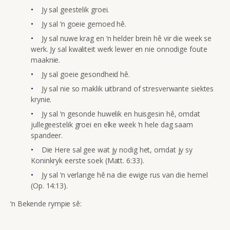
Jy sal geestelik groei.
Jy sal ‘n goeie gemoed hê.
Jy sal nuwe krag en ‘n helder brein hê vir die week se
werk. Jy sal kwaliteit werk lewer en nie onnodige foute
maaknie.
Jy sal goeie gesondheid hê.
Jy sal nie so maklik uitbrand of stresverwante siektes
krynie.
Jy sal ‘n gesonde huwelik en huisgesin hê, omdat
jullegeestelik groei en elke week ‘n hele dag saam
spandeer.
Die Here sal gee wat jy nodig het, omdat jy sy
Koninkryk eerste soek (Matt. 6:33).
Jy sal ‘n verlange hê na die ewige rus van die hemel
(Op. 14:13).
‘n Bekende rympie sê: