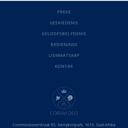
Geestelike Groei
(10)
Gehoorsaamheid
(6)
PREKE
Geld
(21)
Grys Areas
(4)
GESKIEDENIS
Hofsake
(2)
GELOOFSBELYDENIS
Lewensdoel
(3)
Selfondersoek
(1)
BEDIENINGS
Vervolging
(19)
LIDMAATSKAP
Werk
(22)
Eindtyd
(142)
KONTAK
Belonings
(4)
Dood
(26)
Hel
(21)
Hemel
(31)
Israel
(14)
Millennium
(1)
Oordeelsdag
(19)
Verheerlikte liggaam
(3)
Commissionerstraat 85, Kemptonpark, 1619, Suid-Afrika