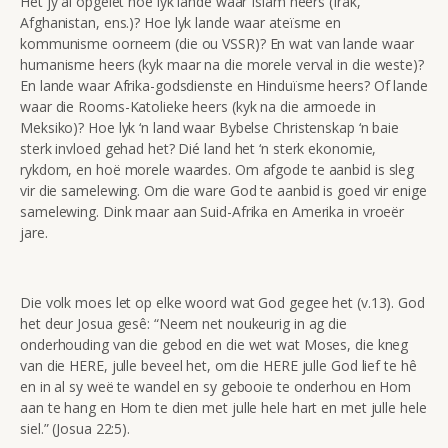
Het jy al opgelet hoe lyk lande waar Islam heers (Irak,
Afghanistan, ens.)? Hoe lyk lande waar ateïsme en
kommunisme oorneem (die ou VSSR)? En wat van lande waar
humanisme heers (kyk maar na die morele verval in die weste)?
En lande waar Afrika-godsdienste en Hinduïsme heers? Of lande
waar die Rooms-Katolieke heers (kyk na die armoede in
Meksiko)? Hoe lyk ‘n land waar Bybelse Christenskap ‘n baie
sterk invloed gehad het? Dié land het ‘n sterk ekonomie,
rykdom, en hoë morele waardes. Om afgode te aanbid is sleg
vir die samelewing. Om die ware God te aanbid is goed vir enige
samelewing. Dink maar aan Suid-Afrika en Amerika in vroeër
jare.
Die volk moes let op elke woord wat God gegee het (v.13). God
het deur Josua gesê: “Neem net noukeurig in ag die
onderhouding van die gebod en die wet wat Moses, die kneg
van die HERE, julle beveel het, om die HERE julle God lief te hê
en in al sy weë te wandel en sy gebooie te onderhou en Hom
aan te hang en Hom te dien met julle hele hart en met julle hele
siel.” (Josua 22:5).