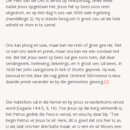
Die Fees van die Oes is vervul op Pinksterdag, sewe weke
nadat Jesus opgestaan het. Jesus het sy Gees soos reën
uitgestort, en op één dag ‘n oes van 3000 siele ingebring
(Handellinge 2). Hy is steeds besig om ‘n groot oes uit die hele
wêreld vir Hom in te samel.
Ons kan ploeg en saai, maar kan nie reën of groei gee nie. Net
so kan ons werk en preek, maar ons kan nie een sondaar red
nie. Bid dat Jesus weer sy Gees sal gee soos reën, dat daar
sendingwerk, herlewing, bekerings, en ‘n groot oes sal wees. In
1630 het John Livingstone in Kirk O’ Shotts gepreek. Hy was
benoud en het deur die nag gebid. Omtrent 500 mense is deur
daardie preek verander en by die gemeentes gevoeg.
[2]
Die Huttefees sal in die hemel en by Jesus se wederkoms vervul
word (Sagaria 14:4-5, 9, 16). Toe Jesus op die berg verheerlik is,
het Petrus gedink die Fees is vervul, en wou hy daar bly. “Toe
begin Petrus vir Jesus te sê: Here, dit is goed dat ons hier is; as
U wil, laat ons hier drie hutte maak: vir U een en vir Moses een