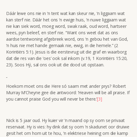
Dáár lewe ons nie in ‘n tent wat kan skeur nie, ‘n liggaam wat
kan sterf nie. Dáár het ons ‘n ewige huis, ‘n nuwe liggaam wat
nie kan siek word, moeg word, swak raak, oud word, hartseer
wees, pyn beleef, en sterf nie. “Want ons weet dat as ons
aardse tentwoning afgebreek word, ons ‘n gebou het van God,
‘n huis nie met hande gemaak nie, ewig, in die hemele.” (2
Korintiërs 5:1). Jesus is die eerstevrug uit die graf en waarborg
dat die res van die ‘oes’ ook sal inkom (v.19, 1 Korintiërs 15:20,
23). Soos Hý, sal ons ook uit die dood uit opstaan.
Hoekom moet ons die Here só saam met ander prys? Robert
Murray M’Cheyne gee die antwoord: ‘Heaven will be all praise. If
you cannot praise God you will never be there.’
[3]
Nick is 5 jaar oud. Hy kuier vir ‘n maand op sy oom se privaat
reservaat. Hy is vies: hy dink dat sy oom ‘n skadunet oor druiwe
gesit het om hom uit te hou, ‘n elektriese heining om die kamp