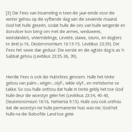
[3] Die Fees van Insameling is teen die jaar-einde voor die
winter gehou op die vyftiende dag van die sewende maand.
God het hulle geseën, sodat hulle die oes van hulle wingerde en
dorsvloer kon bring om met die armes, weduwees,
weeskinders, vreemdelinge, Leviete, slawe, seuns, en dogters
te deel (v.16, Deuteronomium 16:13-15, Levitikus 23:39). Die
Fees het sewe dae geduur. Die eerste en die agtste dag is as ‘n
Sabbat gehou (Levitikus 23:35-36, 39).
Hierdie Fees is ook die Huttefees genoem. Hulle het tente
gebou van palm-, wilger-, olyf-, wilde olyf-, en mirtebome se
takke. So sou hulle onthou dat hulle in tente gebly het toe God
hulle deur die woestyn gelei het (Levitikus 23:34, 40-43,
Deuteronomium 16:16, Nehemia 9:15). Hulle sou ook onthou
dat die woestyn nie hulle permanente huis was nie; God het
hulle na die Beloofde Land toe gelei.