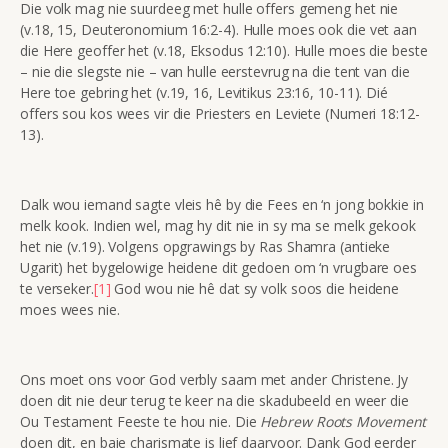
Die volk mag nie suurdeeg met hulle offers gemeng het nie
(v.18, 15, Deuteronomium 16:2-4). Hulle moes ook die vet aan
die Here geoffer het (v.18, Eksodus 12:10). Hulle moes die beste
– nie die slegste nie – van hulle eerstevrug na die tent van die
Here toe gebring het (v.19, 16, Levitikus 23:16, 10-11). Dié
offers sou kos wees vir die Priesters en Leviete (Numeri 18:12-
13).
Dalk wou iemand sagte vleis hê by die Fees en ‘n jong bokkie in
melk kook. Indien wel, mag hy dit nie in sy ma se melk gekook
het nie (v.19). Volgens opgrawings by Ras Shamra (antieke
Ugarit) het bygelowige heidene dit gedoen om ‘n vrugbare oes
te verseker.
[1]
God wou nie hê dat sy volk soos die heidene
moes wees nie.
Ons moet ons voor God verbly saam met ander Christene. Jy
doen dit nie deur terug te keer na die skadubeeld en weer die
Ou Testament Feeste te hou nie. Die
Hebrew Roots Movement
doen dit, en baie charismate is lief daarvoor. Dank God eerder