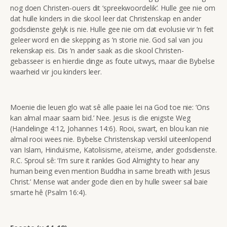
nog doen Christen-ouers dit ‘spreekwoordelik’. Hulle gee nie om
dat hulle kinders in die skool leer dat Christenskap en ander
godsdienste gelyk is nie. Hulle gee nie om dat evolusie vir ‘n feit
geleer word en die skepping as ‘n storie nie. God sal van jou
rekenskap eis. Dis ‘n ander saak as die skool Christen-
gebasseer is en hierdie dinge as foute uitwys, maar die Bybelse
waarheid vir jou kinders leer.
Moenie die leuen glo wat sê alle paaie lei na God toe nie: ‘Ons
kan almal maar saam bid.’ Nee. Jesus is die enigste Weg
(Handelinge 4:12, Johannes 14:6). Rooi, swart, en blou kan nie
almal rooi wees nie. Bybelse Christenskap verskil uiteenlopend
van Islam, Hinduïsme, Katolisisme, ateïsme, ander godsdienste.
R.C. Sproul sê: ‘I’m sure it rankles God Almighty to hear any
human being even mention Buddha in same breath with Jesus
Christ.’ Mense wat ander gode dien en by hulle sweer sal baie
smarte hê (Psalm 16:4).