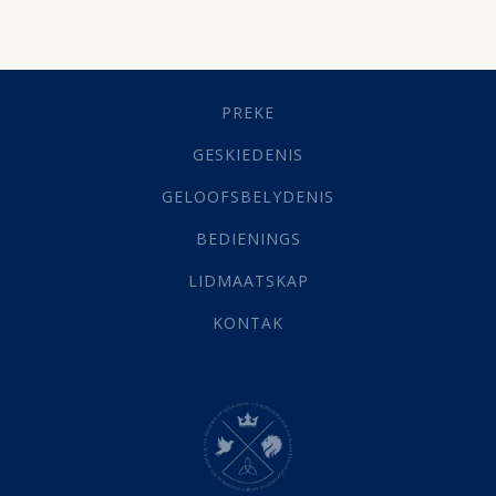
Besluitneming
(6)
Dissipline
(10)
Geestelike Groei
(10)
Gehoorsaamheid
(6)
PREKE
Geld
(21)
Grys Areas
(4)
GESKIEDENIS
Hofsake
(2)
GELOOFSBELYDENIS
Lewensdoel
(3)
Selfondersoek
(1)
BEDIENINGS
Vervolging
(19)
LIDMAATSKAP
Werk
(22)
Eindtyd
(142)
KONTAK
Belonings
(4)
Dood
(26)
Hel
(21)
Hemel
(31)
Israel
(14)
Millennium
(1)