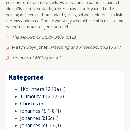
gesit het om hom in te perk. Hy verstaan nie dat die skadunet
die voëls uithou, sodat hy lekker druiwe kan kry nie; dat die
heining die leeus uithou sodat hy veilig sal wees nie. Net so kyk
‘n mens anders na God se wet as jy weet dit is eintlik nie tot jou
nadeel nie, maar tot jou voordeel.
[1]
The MacArthur Study Bible
, p.128
[2]
Martyn Lloyd-Jones,
Preaching and Preachers
, pp.316-317
[3]
Sermons of M’Cheyne
, p.21
Kategorieë
1Korintiers 12:13a
(1)
1Timothy 1:12-17
(2)
Christus
(6)
Johannes 15:1-8
(1)
Johannes 3:16c
(1)
Johannes 5:1-17
(1)