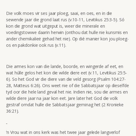
Die volk moes vir ses jaar ploeg, saai, en oes, en in die
sewende jaar die grond laat rus (v.10-11, Levitikus 25:3-5). Só
kon die grond wat uitgeput is, weer die minerale en
voedingstowwe daarin herwin (onthou dat hulle nie kunsmis en
ander chemikalieë gehad het nie). Op dié manier kon jou ploeg-
os en pakdonkie ook rus (v.11).
Die armes kon van die lande, boorde, en wingerde af eet, en
wat húlle gelos het kon die wilde diere eet (v.11, Levitikus 25:5-
6). So het God vir die diere van die veld gesorg (Psalm 104:27-
28, Matteus 6:26). Ons weet nie of die Sabbatsjaar op dieselfde
tyd oor die hele land geval het nie. Indien nie, sou die armes en
wilde diere jaar na jaar kon eet. Jare later het God die volk
gestraf omdat hulle die Sabbatsjaar geminag het (2 Kronieke
36:21).
‘n Vrou wat in ons kerk was het twee jaar gelede langverlof