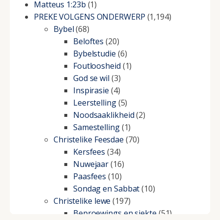
Matteus 1:23b
(1)
PREKE VOLGENS ONDERWERP
(1,194)
Bybel
(68)
Beloftes
(20)
Bybelstudie
(6)
Foutloosheid
(1)
God se wil
(3)
Inspirasie
(4)
Leerstelling
(5)
Noodsaaklikheid
(2)
Samestelling
(1)
Christelike Feesdae
(70)
Kersfees
(34)
Nuwejaar
(16)
Paasfees
(10)
Sondag en Sabbat
(10)
Christelike lewe
(197)
Beproewings en siekte
(51)