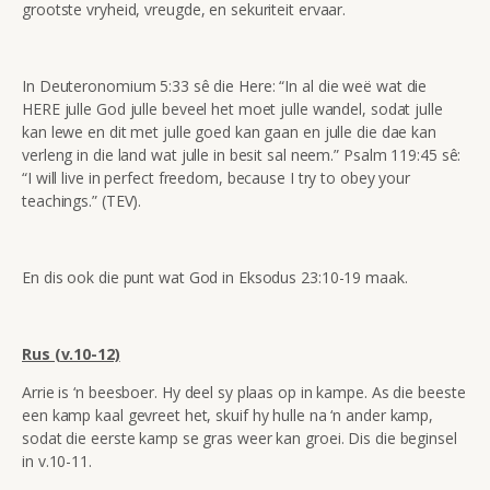
grootste vryheid, vreugde, en sekuriteit ervaar.
In Deuteronomium 5:33 sê die Here: “In al die weë wat die
HERE julle God julle beveel het moet julle wandel, sodat julle
kan lewe en dit met julle goed kan gaan en julle die dae kan
verleng in die land wat julle in besit sal neem.” Psalm 119:45 sê:
“I will live in perfect freedom, because I try to obey your
teachings.” (TEV).
En dis ook die punt wat God in Eksodus 23:10-19 maak.
Rus (v.10-12)
Arrie is ‘n beesboer. Hy deel sy plaas op in kampe. As die beeste
een kamp kaal gevreet het, skuif hy hulle na ‘n ander kamp,
sodat die eerste kamp se gras weer kan groei. Dis die beginsel
in v.10-11.