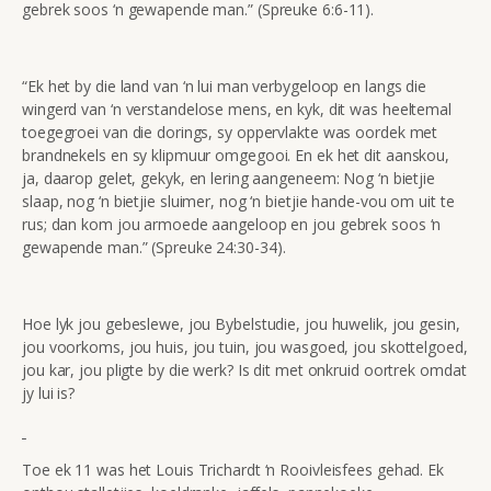
gebrek soos ‘n gewapende man.” (Spreuke 6:6-11).
“Ek het by die land van ‘n lui man verbygeloop en langs die
wingerd van ‘n verstandelose mens, en kyk, dit was heeltemal
toegegroei van die dorings, sy oppervlakte was oordek met
brandnekels en sy klipmuur omgegooi. En ek het dit aanskou,
ja, daarop gelet, gekyk, en lering aangeneem: Nog ‘n bietjie
slaap, nog ‘n bietjie sluimer, nog ‘n bietjie hande-vou om uit te
rus; dan kom jou armoede aangeloop en jou gebrek soos ‘n
gewapende man.” (Spreuke 24:30-34).
Hoe lyk jou gebeslewe, jou Bybelstudie, jou huwelik, jou gesin,
jou voorkoms, jou huis, jou tuin, jou wasgoed, jou skottelgoed,
jou kar, jou pligte by die werk? Is dit met onkruid oortrek omdat
jy lui is?
Toe ek 11 was het Louis Trichardt ‘n Rooivleisfees gehad. Ek