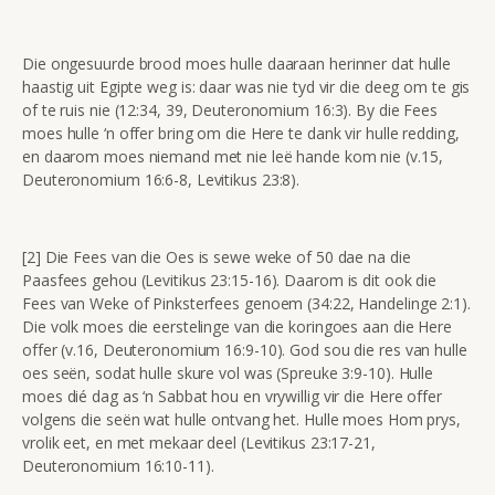
Die ongesuurde brood moes hulle daaraan herinner dat hulle
haastig uit Egipte weg is: daar was nie tyd vir die deeg om te gis
of te ruis nie (12:34, 39, Deuteronomium 16:3). By die Fees
moes hulle ‘n offer bring om die Here te dank vir hulle redding,
en daarom moes niemand met nie leë hande kom nie (v.15,
Deuteronomium 16:6-8, Levitikus 23:8).
[2] Die Fees van die Oes is sewe weke of 50 dae na die
Paasfees gehou (Levitikus 23:15-16). Daarom is dit ook die
Fees van Weke of Pinksterfees genoem (34:22, Handelinge 2:1).
Die volk moes die eerstelinge van die koringoes aan die Here
offer (v.16, Deuteronomium 16:9-10). God sou die res van hulle
oes seën, sodat hulle skure vol was (Spreuke 3:9-10). Hulle
moes dié dag as ‘n Sabbat hou en vrywillig vir die Here offer
volgens die seën wat hulle ontvang het. Hulle moes Hom prys,
vrolik eet, en met mekaar deel (Levitikus 23:17-21,
Deuteronomium 16:10-11).