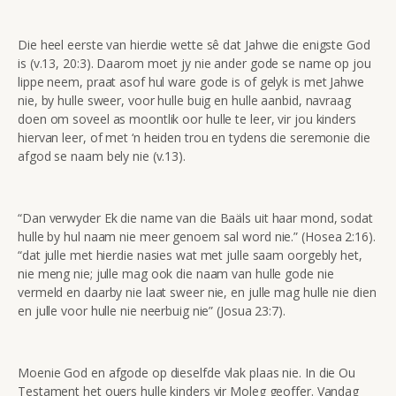
Die heel eerste van hierdie wette sê dat Jahwe die enigste God
is (v.13, 20:3). Daarom moet jy nie ander gode se name op jou
lippe neem, praat asof hul ware gode is of gelyk is met Jahwe
nie, by hulle sweer, voor hulle buig en hulle aanbid, navraag
doen om soveel as moontlik oor hulle te leer, vir jou kinders
hiervan leer, of met ‘n heiden trou en tydens die seremonie die
afgod se naam bely nie (v.13).
“Dan verwyder Ek die name van die Baäls uit haar mond, sodat
hulle by hul naam nie meer genoem sal word nie.” (Hosea 2:16).
“dat julle met hierdie nasies wat met julle saam oorgebly het,
nie meng nie; julle mag ook die naam van hulle gode nie
vermeld en daarby nie laat sweer nie, en julle mag hulle nie dien
en julle voor hulle nie neerbuig nie” (Josua 23:7).
Moenie God en afgode op dieselfde vlak plaas nie. In die Ou
Testament het ouers hulle kinders vir Moleg geoffer. Vandag