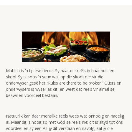
Matilda is ‘n tipiese tiener. Sy haat die reëls in haar huis en
skool. Sy is soos ‘n seun wat op die skooltoer vir die
onderwyser gesê het: ‘Rules are there to be broken!’ Ouers en
onderwysers is wyser as dit, en weet dat reëls vir almal se
beswil en voordeel bestaan.
Natuurlik kan daar menslike reëls wees wat onnodig en nadelig
is. Maar dit is nooit so met Gód se reëls nie: dit is altyd tot óns
voordeel en sý eer. As jy dít verstaan en navolg, sal jy die