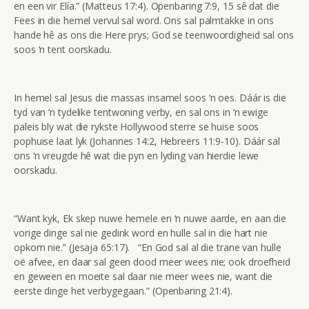
en een vir Elía.” (Matteus 17:4). Openbaring 7:9, 15 sê dat die
Fees in die hemel vervul sal word. Ons sal palmtakke in ons
hande hê as ons die Here prys; God se teenwoordigheid sal ons
soos ‘n tent oorskadu.
In hemel sal Jesus die massas insamel soos ‘n oes. Dáár is die
tyd van ‘n tydelike tentwoning verby, en sal ons in ‘n ewige
paleis bly wat die rykste Hollywood sterre se huise soos
pophuise laat lyk (Johannes 14:2, Hebreërs 11:9-10). Dáár sal
ons ‘n vreugde hê wat die pyn en lyding van hierdie lewe
oorskadu.
“Want kyk, Ek skep nuwe hemele en ‘n nuwe aarde, en aan die
vorige dinge sal nie gedink word en hulle sal in die hart nie
opkom nie.” (Jesaja 65:17). “En God sal al die trane van hulle
oë afvee, en daar sal geen dood meer wees nie; ook droefheid
en geween en moeite sal daar nie meer wees nie, want die
eerste dinge het verbygegaan.” (Openbaring 21:4).