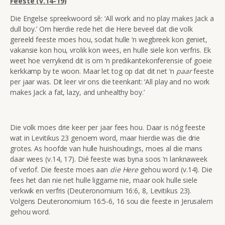
Feeste (v.14-19)
Die Engelse spreekwoord sê: ‘All work and no play makes Jack a
dull boy.’ Om hierdie rede het die Here beveel dat die volk
gereeld feeste moes hou, sodat hulle ‘n wegbreek kon geniet,
vakansie kon hou, vrolik kon wees, en hulle siele kon verfris. Ek
weet hoe verrykend dit is om ‘n predikantekonferensie of goeie
kerkkamp by te woon. Maar let tog op dat dit net ‘n
paar
feeste
per jaar was. Dit leer vir ons die teenkant: ‘All play and no work
makes Jack a fat, lazy, and unhealthy boy.’
Die volk moes drie keer per jaar fees hou. Daar is nóg feeste
wat in Levitikus 23 genoem word, maar hierdie was die drie
grotes. As hoofde van hulle huishoudings, moes al die mans
daar wees (v.14, 17). Dié feeste was byna soos ‘n lanknaweek
of verlof. Die feeste moes aan
die
Here
gehou word (v.14). Die
fees het dan nie net hulle liggame nie, maar ook hulle siele
verkwik en verfris (Deuteronomium 16:6, 8, Levitikus 23).
Volgens Deuteronomium 16:5-6, 16 sou die feeste in Jerusalem
gehou word.