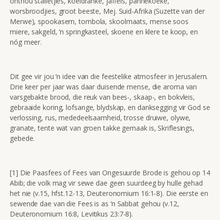
onthou stalletjies, koeldranke, jaffels, pannekoeke,
worsbroodjies, groot beeste, Mej. Suid-Afrika (Suzette van der
Merwe), spookasem, tombola, skoolmaats, mense soos
miere, sakgeld, ‘n springkasteel, skoene en klere te koop, en
nóg meer.
Dit gee vir jou ‘n idee van die feestelike atmosfeer in Jerusalem.
Drie keer per jaar was daar duisende mense, die aroma van
varsgebakte brood, die reuk van bees-, skaap-, en bokvleis,
gebraaide koring, lofsange, blydskap, en danksegging vir God se
verlossing, rus, mededeelsaamheid, trosse druiwe, olywe,
granate, tente wat van groen takke gemaak is, Skriflesings,
gebede.
[1] Die Paasfees of Fees van Ongesuurde Brode is gehou op 14
Abib; die volk mag vir sewe dae geen suurdeeg by hulle gehad
het nie (v.15, hfst.12-13, Deuteronomium 16:1-8). Die eerste en
sewende dae van die Fees is as ‘n Sabbat gehou (v.12,
Deuteronomium 16:8, Levitikus 23:7-8).