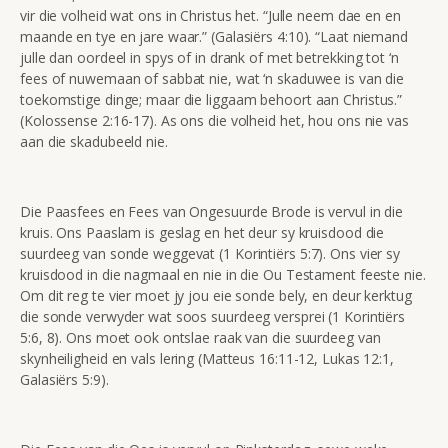
vir die volheid wat ons in Christus het. “Julle neem dae en en
maande en tye en jare waar.” (Galasiërs 4:10). “Laat niemand
julle dan oordeel in spys of in drank of met betrekking tot ‘n
fees of nuwemaan of sabbat nie, wat ‘n skaduwee is van die
toekomstige dinge; maar die liggaam behoort aan Christus.”
(Kolossense 2:16-17). As ons die volheid het, hou ons nie vas
aan die skadubeeld nie.
Die Paasfees en Fees van Ongesuurde Brode is vervul in die
kruis. Ons Paaslam is geslag en het deur sy kruisdood die
suurdeeg van sonde weggevat (1 Korintiërs 5:7). Ons vier sy
kruisdood in die nagmaal en nie in die Ou Testament feeste nie.
Om dit reg te vier moet jy jou eie sonde bely, en deur kerktug
die sonde verwyder wat soos suurdeeg versprei (1 Korintiërs
5:6, 8). Ons moet ook ontslae raak van die suurdeeg van
skynheiligheid en vals lering (Matteus 16:11-12, Lukas 12:1,
Galasiërs 5:9).