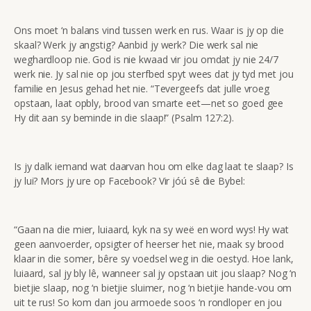
Ons moet ‘n balans vind tussen werk en rus. Waar is jy op die
skaal? Werk jy angstig? Aanbid jy werk? Die werk sal nie
weghardloop nie. God is nie kwaad vir jou omdat jy nie 24/7
werk nie. Jy sal nie op jou sterfbed spyt wees dat jy tyd met jou
familie en Jesus gehad het nie. “Tevergeefs dat julle vroeg
opstaan, laat opbly, brood van smarte eet—net so goed gee
Hy dit aan sy beminde in die slaap!” (Psalm 127:2).
Is jy dalk iemand wat daarvan hou om elke dag laat te slaap? Is
jy lui? Mors jy ure op Facebook? Vir jóú sê die Bybel:
“Gaan na die mier, luiaard, kyk na sy weë en word wys! Hy wat
geen aanvoerder, opsigter of heerser het nie, maak sy brood
klaar in die somer, bêre sy voedsel weg in die oestyd. Hoe lank,
luiaard, sal jy bly lê, wanneer sal jy opstaan uit jou slaap? Nog ‘n
bietjie slaap, nog ‘n bietjie sluimer, nog ‘n bietjie hande-vou om
uit te rus! So kom dan jou armoede soos ‘n rondloper en jou