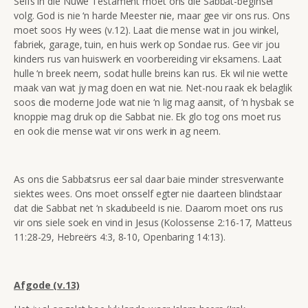
Selfs in die Nuwe Testament moet ons die Sabbat-beginsel
volg. God is nie ‘n harde Meester nie, maar gee vir ons rus. Ons
moet soos Hy wees (v.12). Laat die mense wat in jou winkel,
fabriek, garage, tuin, en huis werk op Sondae rus. Gee vir jou
kinders rus van huiswerk en voorbereiding vir eksamens. Laat
hulle ‘n breek neem, sodat hulle breins kan rus. Ek wil nie wette
maak van wat jy mag doen en wat nie. Net-nou raak ek belaglik
soos die moderne Jode wat nie ‘n lig mag aansit, of ‘n hysbak se
knoppie mag druk op die Sabbat nie. Ek glo tog ons moet rus
en ook die mense wat vir ons werk in ag neem.
As ons die Sabbatsrus eer sal daar baie minder stresverwante
siektes wees. Ons moet onsself egter nie daarteen blindstaar
dat die Sabbat net ‘n skadubeeld is nie. Daarom moet ons rus
vir ons siele soek en vind in Jesus (Kolossense 2:16-17, Matteus
11:28-29, Hebreërs 4:3, 8-10, Openbaring 14:13).
Afgode (v.13)