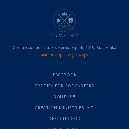
Dood
(26)
Hel
(21)
Hemel
(31)
Israel
(14)
Millennium
(1)
Oordeelsdag
(19)
Verheerlikte liggaam
(3)
Commissionerstraat 85, Kemptonpark, 1619, Suid-Afrika
Wederkoms
(27)
Vind ons op Google Maps
Gebed
(87)
Dankbaarheid
(5)
Die Onse Vader
(12)
FACEBOOK
Vas
(2)
SPOTIFY FOR PODCASTERS
God
(392)
Afgode
(23)
YOUTUBE
Tien Plae
(5)
CREATION MINISTRIES INT.
Almag
(1)
Alomteenwoordig
(4)
DESIRING GOD
Liefde
(1)