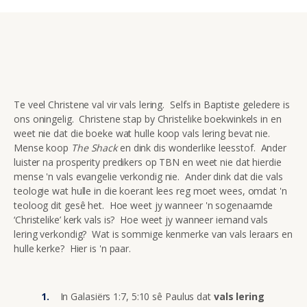
Te veel Christene val vir vals lering. Selfs in Baptiste geledere is
ons oningelig. Christene stap by Christelike boekwinkels in en
weet nie dat die boeke wat hulle koop vals lering bevat nie.
Mense koop
The Shack
en dink dis wonderlike leesstof. Ander
luister na prosperity predikers op TBN en weet nie dat hierdie
mense 'n vals evangelie verkondig nie. Ander dink dat die vals
teologie wat hulle in die koerant lees reg moet wees, omdat 'n
teoloog dit gesê het. Hoe weet jy wanneer 'n sogenaamde
‘Christelike’ kerk vals is? Hoe weet jy wanneer iemand vals
lering verkondig? Wat is sommige kenmerke van vals leraars en
hulle kerke? Hier is 'n paar.
In Galasiërs 1:7, 5:10 sê Paulus dat
vals lering