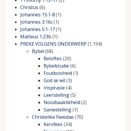
1Timothy 1:12-17
(2)
Christus
(6)
Johannes 15:1-8
(1)
Johannes 3:16c
(1)
Johannes 5:1-17
(1)
Matteus 1:23b
(1)
PREKE VOLGENS ONDERWERP
(1,194)
Bybel
(68)
Beloftes
(20)
Bybelstudie
(6)
Foutloosheid
(1)
God se wil
(3)
Inspirasie
(4)
Leerstelling
(5)
Noodsaaklikheid
(2)
Samestelling
(1)
Christelike Feesdae
(70)
Kersfees
(34)