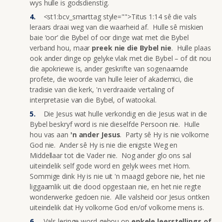
wys hulle is godsdienstig.
<st1:bcv_smarttag style="">Titus 1:14 sê die vals
leraars draai weg van die waarheid af. Hulle sê miskien
baie ‘oor’ die Bybel of oor dinge wat met die Bybel
verband hou, maar
preek nie die Bybel nie
. Hulle plaas
ook ander dinge op gelyke vlak met die Bybel – of dit nou
die apokriewe is, ander geskrifte van sogenaamde
profete, die woorde van hulle leier of akademici, die
tradisie van die kerk, 'n verdraaide vertaling of
interpretasie van die Bybel, of watookal.
Die Jesus wat hulle verkondig en die Jesus wat in die
Bybel beskryf word is nie dieselfde Persoon nie. Hulle
hou vas aan
'n ander Jesus
. Party sê Hy is nie volkome
God nie. Ander sê Hy is nie die enigste Weg en
Middellaar tot die Vader nie. Nog ander glo ons sal
uiteindelik self gode word en gelyk wees met Hom.
Sommige dink Hy is nie uit 'n maagd gebore nie, het nie
liggaamlik uit die dood opgestaan nie, en het nie regte
wonderwerke gedoen nie. Alle valsheid oor Jesus ontken
uiteindelik dat Hy volkome God en/of volkome mens is.
Vals leringe word gebou op
enkele leerstellings of