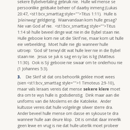
sekere Bybelvertaling gebruik nie. Hulle wil mense se
persoonlike geldsake beheer of daarby inmeng (Lukas
20:47, <st1:bcv_smarttag style="">Titus 1:11). Hulle is
‘pleinweg’
geldgierig. Waarvandaan kom hulle gesag?
Nie van God af nie. <st1:bcv_smarttag style="">Titus
1:14 sê hulle beveel dinge wat nie in die Bybel staan nie.
Hulle gebooie kom nie uit die Skrif nie, maar kom uit hulle
eie verbeelding. Moet hulle nie glo wanneer hulle
uitroep: ‘God sê’ terwyl dit wat hulle leer nie in die Bybel
staan nie. Jesus se juk is sag en sy las is lig (Matteus
11:30). Ook is Sý gebooie nie swaar om te onderhou nie
(1 Johannes 5:3).
Die Skrif sê dat ons behoorlik geklee moet wees
(sien <st1:bcv_smarttag style="">1 Timoteus 2:9-10),
maar vals leraars vereis dat mense
sekere klere
moet
dra om te wys hulle is godsdienstig. Dink maar aan die
uniforms van die Moslems en die Katolieke. Ander
kultusse vereis dat hulle volgelinge silwer sterre dra.
Ander beveel hulle mense om dasse en sykouse te dra
wanneer hulle aan deure klop. Dit is omdat daar innerlik
geen lewe en vrug is nie dat hulle uiterlik moet probeer