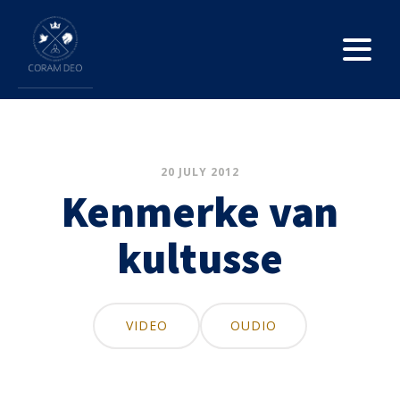
20 JULY 2012
Kenmerke van
kultusse
VIDEO
OUDIO