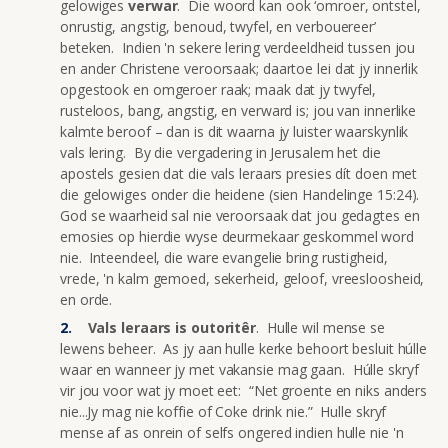
gelowiges
verwar
. Die woord kan ook ‘omroer, ontstel,
onrustig, angstig, benoud, twyfel, en verbouereer’
beteken. Indien 'n sekere lering verdeeldheid tussen jou
en ander Christene veroorsaak; daartoe lei dat jy innerlik
opgestook en omgeroer raak; maak dat jy twyfel,
rusteloos, bang, angstig, en verward is; jou van innerlike
kalmte beroof – dan is dit waarna jy luister waarskynlik
vals lering. By die vergadering in Jerusalem het die
apostels gesien dat die vals leraars presies dít doen met
die gelowiges onder die heidene (sien Handelinge 15:24).
God se waarheid sal nie veroorsaak dat jou gedagtes en
emosies op hierdie wyse deurmekaar geskommel word
nie. Inteendeel, die ware evangelie bring rustigheid,
vrede, 'n kalm gemoed, sekerheid, geloof, vreesloosheid,
en orde.
Vals leraars is outoritêr
. Hulle wil mense se
lewens beheer. As jy aan hulle kerke behoort besluit húlle
waar en wanneer jy met vakansie mag gaan. Húlle skryf
vir jou voor wat jy moet eet: “Net groente en niks anders
nie...Jy mag nie koffie of Coke drink nie.” Hulle skryf
mense af as onrein of selfs ongered indien hulle nie 'n