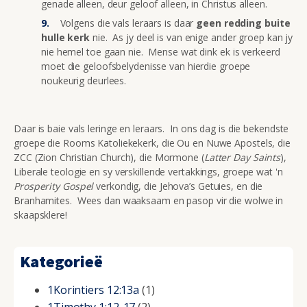
genade alleen, deur geloof alleen, in Christus alleen.
Volgens die vals leraars is daar
geen redding buite
hulle kerk
nie. As jy deel is van enige ander groep kan jy
nie hemel toe gaan nie. Mense wat dink ek is verkeerd
moet die geloofsbelydenisse van hierdie groepe
noukeurig deurlees.
Daar is baie vals leringe en leraars. In ons dag is die bekendste
groepe die Rooms Katoliekekerk, die Ou en Nuwe Apostels, die
ZCC (Zion Christian Church), die Mormone (
Latter Day Saints
),
Liberale teologie en sy verskillende vertakkings, groepe wat 'n
Prosperity Gospel
verkondig, die Jehova’s Getuies, en die
Branhamites. Wees dan waaksaam en pasop vir die wolwe in
skaapsklere!
Kategorieë
1Korintiers 12:13a
(1)