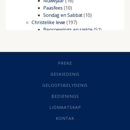
Nuwejaar
(16)
Paasfees
(10)
Sondag en Sabbat
(10)
Christelike lewe
(197)
Beproewings en siekte
(51)
Besluitneming
(6)
Dissipline
(10)
Geestelike Groei
(10)
Gehoorsaamheid
(6)
PREKE
Geld
(21)
Grys Areas
(4)
GESKIEDENIS
Hofsake
(2)
GELOOFSBELYDENIS
Lewensdoel
(3)
Selfondersoek
(1)
BEDIENINGS
Vervolging
(19)
LIDMAATSKAP
Werk
(22)
Eindtyd
(142)
KONTAK
Belonings
(4)