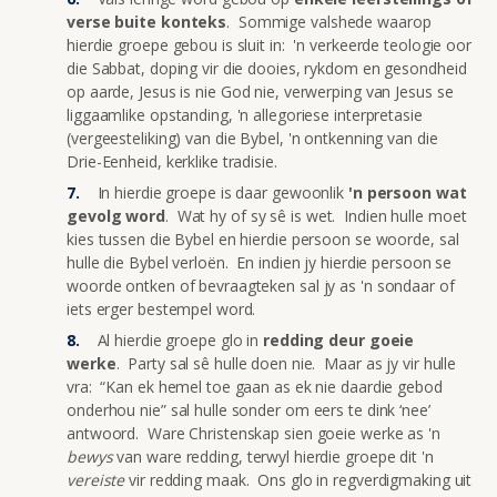
verse buite konteks
. Sommige valshede waarop
hierdie groepe gebou is sluit in: 'n verkeerde teologie oor
die Sabbat, doping vir die dooies, rykdom en gesondheid
op aarde, Jesus is nie God nie, verwerping van Jesus se
liggaamlike opstanding, 'n allegoriese interpretasie
(vergeesteliking) van die Bybel, 'n ontkenning van die
Drie-Eenheid, kerklike tradisie.
In hierdie groepe is daar gewoonlik
'n persoon wat
gevolg word
. Wat hy of sy sê is wet. Indien hulle moet
kies tussen die Bybel en hierdie persoon se woorde, sal
hulle die Bybel verloën. En indien jy hierdie persoon se
woorde ontken of bevraagteken sal jy as 'n sondaar of
iets erger bestempel word.
Al hierdie groepe glo in
redding deur goeie
werke
. Party sal sê hulle doen nie. Maar as jy vir hulle
vra: “Kan ek hemel toe gaan as ek nie daardie gebod
onderhou nie” sal hulle sonder om eers te dink ‘nee’
antwoord. Ware Christenskap sien goeie werke as 'n
bewys
van ware redding, terwyl hierdie groepe dit 'n
vereiste
vir redding maak. Ons glo in regverdigmaking uit