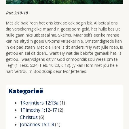
Rut 3:10-18
Met die baie reën het ons kerk se dak begin lek. Al betaal ons
die versekering elke maand ’n goeie som geld, het hulle besluit
hulle gaan niks uitbetaal nie. Skelms. Maar selfs eerlike mense
kan nie altyd ’n goeie uitkoms vir seker nie. Omstandighede kan
in die pad staan. Met die Here is dit anders: “
Hy wat julle roep, is
getrou en sal dit doen... want Hy wat die belofte gemaak het, is
getrou... waarvolgens dit vir God onmoontlik sou wees om te
lieg” (1
Tess. 5:24, Heb. 10:23, 6:18). Jy kan Hom met jou hele
hart vertrou. ’n Boodskap deur Ivor Jefferies.
Kategorieë
1Korintiers 12:13a
(1)
1Timothy 1:12-17
(2)
Christus
(6)
Johannes 15:1-8
(1)