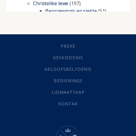
Christelike lewe
(197)
Beproewings en siekte
(51)
Besluitneming
(6)
Dissipline
(10)
Geestelike Groei
(10)
Gehoorsaamheid
(6)
PREKE
Geld
(21)
Grys Areas
(4)
GESKIEDENIS
Hofsake
(2)
GELOOFSBELYDENIS
Lewensdoel
(3)
Selfondersoek
(1)
BEDIENINGS
Vervolging
(19)
LIDMAATSKAP
Werk
(22)
Eindtyd
(142)
KONTAK
Belonings
(4)
Dood
(26)
Hel
(21)
Hemel
(31)