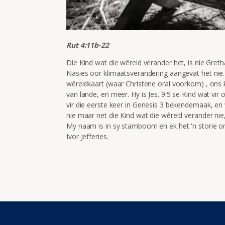
Rut 4:11b-22
Die Kind wat die wêreld verander het, is nie Gret
Nasies oor klimaatsverandering aangevat het nie. 
wêreldkaart (waar Christene oral voorkom) , ons k
van lande, en meer. Hy is Jes. 9:5 se Kind wat vir 
vir die eerste keer in Genesis 3 bekendemaak, en 
nie maar net die Kind wat die wêreld verander nie
My naam is in sy stamboom en ek het 'n storie om
Ivor Jefferies.