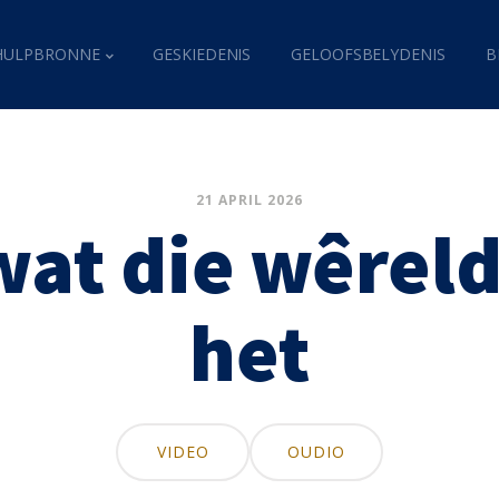
HULPBRONNE
GESKIEDENIS
GELOOFSBELYDENIS
B
21 APRIL 2026
wat die wêrel
het
VIDEO
OUDIO