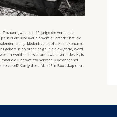
ha Thunberg wat as 'n 15-jarige die Verenigde
Jesus is die Kind wat die wêreld verander het: die
alender, die geskiedenis, die politiek en ekonomie
ons gebore is. Sy storie begin in die ewigheid, word
word 'n werklikheid wat ons lewens verander. Hy is
, maar die Kind wat my persoonlik verander het.
 te vertel? Kan jy dieselfde
sê
? 'n Boodskap deur