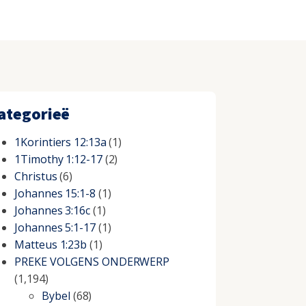
ategorieë
1Korintiers 12:13a
(1)
1Timothy 1:12-17
(2)
Christus
(6)
Johannes 15:1-8
(1)
Johannes 3:16c
(1)
Johannes 5:1-17
(1)
Matteus 1:23b
(1)
PREKE VOLGENS ONDERWERP
(1,194)
Bybel
(68)