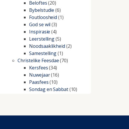
Beloftes
(20)
Bybelstudie
(6)
Foutloosheid
(1)
God se wil
(3)
Inspirasie
(4)
Leerstelling
(5)
Noodsaaklikheid
(2)
Samestelling
(1)
Christelike Feesdae
(70)
Kersfees
(34)
Nuwejaar
(16)
Paasfees
(10)
Sondag en Sabbat
(10)
Christelike lewe
(197)
Beproewings en siekte
(51)
Besluitneming
(6)
Dissipline
(10)