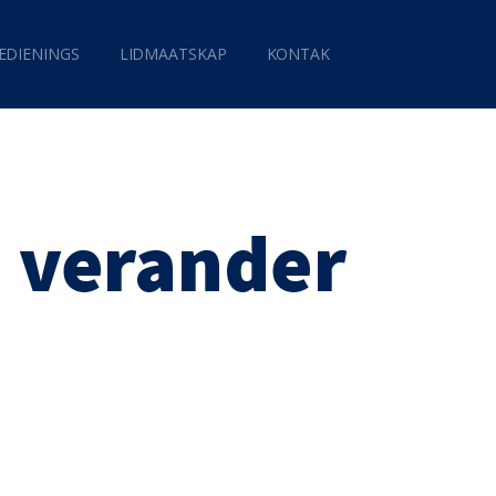
EDIENINGS
LIDMAATSKAP
KONTAK
d verander