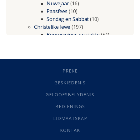
Nuwejaar
(16)
Paasfees
(10)
Sondag en Sabbat
(10)
Christelike lewe
(197)
Beproewings en siekte
(51)
Besluitneming
(6)
Dissipline
(10)
Geestelike Groei
(10)
Gehoorsaamheid
(6)
PREKE
Geld
(21)
Grys Areas
(4)
GESKIEDENIS
Hofsake
(2)
GELOOFSBELYDENIS
Lewensdoel
(3)
Selfondersoek
(1)
BEDIENINGS
Vervolging
(19)
LIDMAATSKAP
Werk
(22)
Eindtyd
(142)
KONTAK
Belonings
(4)