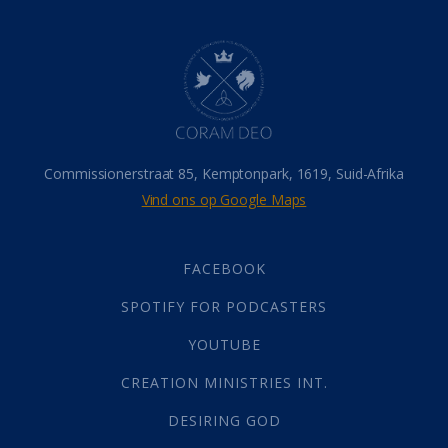
Dood
(26)
Hel
(21)
Hemel
(31)
Israel
(14)
Millennium
(1)
Oordeelsdag
(19)
Verheerlikte liggaam
(3)
Commissionerstraat 85, Kemptonpark, 1619, Suid-Afrika
Wederkoms
(27)
Vind ons op Google Maps
Gebed
(87)
Dankbaarheid
(5)
Die Onse Vader
(12)
FACEBOOK
Vas
(2)
SPOTIFY FOR PODCASTERS
God
(392)
Afgode
(23)
YOUTUBE
Tien Plae
(5)
CREATION MINISTRIES INT.
Almag
(1)
Alomteenwoordig
(4)
DESIRING GOD
Liefde
(1)