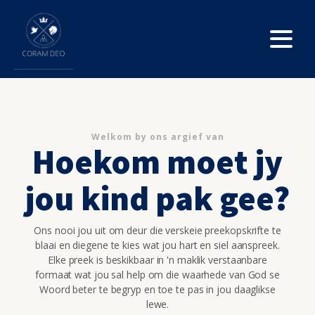
Welkom by ons argief van
Hoekom moet jy
jou kind pak gee?
Ons nooi jou uit om deur die verskeie preekopskrifte te
blaai en diegene te kies wat jou hart en siel aanspreek.
Elke preek is beskikbaar in 'n maklik verstaanbare
formaat wat jou sal help om die waarhede van God se
Woord beter te begryp en toe te pas in jou daaglikse
lewe.