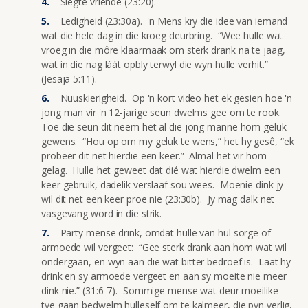
Slegte vriende (23:20).
Ledigheid (23:30a). 'n Mens kry die idee van iemand
wat die hele dag in die kroeg deurbring. “Wee hulle wat
vroeg in die môre klaarmaak om sterk drank na te jaag,
wat in die nag láát opbly terwyl die wyn hulle verhit.”
(Jesaja 5:11).
Nuuskierigheid. Op 'n kort video het ek gesien hoe 'n
jong man vir 'n 12-jarige seun dwelms gee om te rook.
Toe die seun dit neem het al die jong manne hom geluk
gewens. “Hou op om my geluk te wens,” het hy gesê, “ek
probeer dit net hierdie een keer.” Almal het vir hom
gelag. Hulle het geweet dat dié wat hierdie dwelm een
keer gebruik, dadelik verslaaf sou wees. Moenie dink jy
wil dit net een keer proe nie (23:30b). Jy mag dalk net
vasgevang word in die strik.
Party mense drink, omdat hulle van hul sorge of
armoede wil vergeet: “Gee sterk drank aan hom wat wil
ondergaan, en wyn aan die wat bitter bedroef is. Laat hy
drink en sy armoede vergeet en aan sy moeite nie meer
dink nie.” (31:6-7). Sommige mense wat deur moeilike
tye gaan bedwelm hulleself om te kalmeer, die pyn verlig,