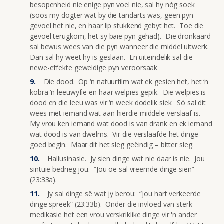
besopenheid nie enige pyn voel nie, sal hy nóg soek
(soos my dogter wat by die tandarts was, geen pyn
gevoel het nie, en haar lip stukkend gebyt het. Toe die
gevoel terugkom, het sy baie pyn gehad). Die dronkaard
sal bewus wees van die pyn wanneer die middel uitwerk.
Dan sal hy weet hy is geslaan. En uiteindelik sal die
newe-effekte geweldige pyn veroorsaak
Die dood. Op ‘n natuurfilm wat ek gesien het, het ‘n
kobra ‘n leeuwyfie en haar welpies gepik. Die welpies is
dood en die leeu was vir ‘n week dodelik siek. Só sal dit
wees met iemand wat aan hierdie middele verslaaf is.
My vrou ken iemand wat dood is van drank en ek iemand
wat dood is van dwelms. Vir die verslaafde het dinge
goed begin. Maar dit het sleg geëindig – bitter sleg.
Hallusinasie. Jy sien dinge wat nie daar is nie. Jou
sintuie bedrieg jou. “Jou oë sal vreemde dinge sien”
(23:33a).
Jy sal dinge sê wat jy berou: “jou hart verkeerde
dinge spreek” (23:33b). Onder die invloed van sterk
medikasie het een vrou verskriklike dinge vir 'n ander