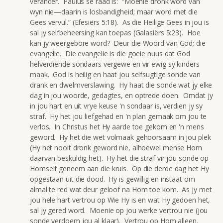
verander. Paulus se raad is: “Moenie dronk word van
wyn nie—daarin is losbandigheid; maar word met die
Gees vervul.” (Efesiërs 5:18). As die Heilige Gees in jou is
sal jy selfbeheersing kan toepas (Galasiërs 5:23). Hoe
kan jy weergebore word? Deur die Woord van God; die
evangelie. Die evangelie is die goeie nuus dat God
helverdiende sondaars vergewe en vir ewig sy kinders
maak. God is heilig en haat jou selfsugtige sonde van
drank en dwelmverslawing. Hy haat die sonde wat jy elke
dag in jou woorde, gedagtes, en optrede doen. Omdat jy
in jou hart en uit vrye keuse 'n sondaar is, verdien jy sy
straf. Hy het jou liefgehad en 'n plan gemaak om jou te
verlos. In Christus het Hy aarde toe gekom en 'n mens
geword. Hy het die wet volmaak gehoorsaam in jou plek
(Hy het nooit dronk geword nie, alhoewel mense Hom
daarvan beskuldig het). Hy het die straf vir jou sonde op
Homself geneem aan die kruis. Op die derde dag het Hy
opgestaan uit die dood. Hy is gewillig en instaat om
almal te red wat deur geloof na Hom toe kom. As jy met
jou hele hart vertrou op Wie Hy is en wat Hy gedoen het,
sal jy gered word. Moenie op jou werke vertrou nie (jou
sonde verdoem jou al klaar). Vertrou op Hom alleen.