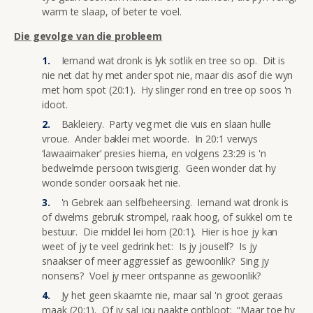
warm te slaap, of beter te voel.
Die gevolge van die probleem
Iemand wat dronk is lyk sotlik en tree so op. Dit is
nie net dat hy met ander spot nie, maar dis asof die wyn
met hom spot (20:1). Hy slinger rond en tree op soos 'n
idoot.
Bakleiery. Party veg met die vuis en slaan hulle
vroue. Ander baklei met woorde. In 20:1 verwys
‘lawaaimaker’ presies hierna, en volgens 23:29 is 'n
bedwelmde persoon twisgierig. Geen wonder dat hy
wonde sonder oorsaak het nie.
'n Gebrek aan selfbeheersing. Iemand wat dronk is
of dwelms gebruik strompel, raak hoog, of sukkel om te
bestuur. Die middel lei hom (20:1). Hier is hoe jy kan
weet of jy te veel gedrink het: Is jy jouself? Is jy
snaakser of meer aggressief as gewoonlik? Sing jy
nonsens? Voel jy meer ontspanne as gewoonlik?
Jy het geen skaamte nie, maar sal 'n groot geraas
maak (20:1). Of jy sal jou naakte ontbloot: “Maar toe hy