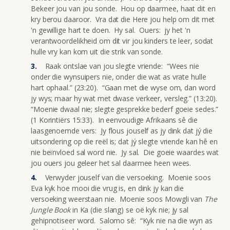
Bekeer jou van jou sonde. Hou op daarmee, haat dit en
kry berou daaroor. Vra dat die Here jou help om dit met
'n gewillige hart te doen. Hy sal. Ouers: jy het 'n
verantwoordelikheid om dit vir jou kinders te leer, sodat
hulle vry kan kom uit die strik van sonde.
Raak ontslae van jou slegte vriende: “Wees nie
onder die wynsuipers nie, onder die wat as vrate hulle
hart ophaal.” (23:20). “Gaan met die wyse om, dan word
jy wys; maar hy wat met dwase verkeer, versleg.” (13:20).
“Moenie dwaal nie; slegte gesprekke bederf goeie sedes.”
(1 Korintiërs 15:33). In eenvoudige Afrikaans sê die
laasgenoemde vers: Jy flous jouself as jy dink dat jý die
uitsondering op die reël is; dat jý slegte vriende kan hê en
nie beïnvloed sal word nie. Jy sal. Die goeie waardes wat
jou ouers jou geleer het sal daarmee heen wees.
Verwyder jouself van die versoeking. Moenie soos
Eva kyk hoe mooi die vrug is, en dink jy kan die
versoeking weerstaan nie. Moenie soos Mowgli van
The
Jungle Book
in Ka (die slang) se oë kyk nie; jy sal
gehipnotiseer word. Salomo sê: “Kyk nie na die wyn as