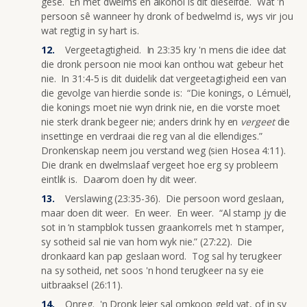
gesê. En met dwelms en alkohol is dit dieselfde. Wat 'n
persoon sê wanneer hy dronk of bedwelmd is, wys vir jou
wat regtig in sy hart is.
Vergeetagtigheid. In 23:35 kry 'n mens die idee dat
die dronk persoon nie mooi kan onthou wat gebeur het
nie. In 31:4-5 is dit duidelik dat vergeetagtigheid een van
die gevolge van hierdie sonde is: “Die konings, o Lémuël,
die konings moet nie wyn drink nie, en die vorste moet
nie sterk drank begeer nie; anders drink hy en
vergeet
die
insettinge en verdraai die reg van al die ellendiges.”
Dronkenskap neem jou verstand weg (sien Hosea 4:11).
Die drank en dwelmslaaf vergeet hoe erg sy probleem
eintlik is. Daarom doen hy dit weer.
Verslawing (23:35-36). Die persoon word geslaan,
maar doen dit weer. En weer. En weer. “Al stamp jy die
sot in ‘n stampblok tussen graankorrels met ‘n stamper,
sy sotheid sal nie van hom wyk nie.” (27:22). Die
dronkaard kan pap geslaan word. Tog sal hy terugkeer
na sy sotheid, net soos 'n hond terugkeer na sy eie
uitbraaksel (26:11).
Onreg. 'n Dronk leier sal omkoop geld vat, of in sy