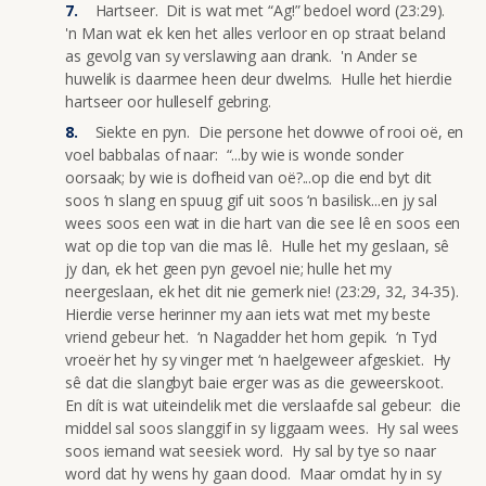
Hartseer. Dit is wat met “Ag!” bedoel word (23:29).
'n Man wat ek ken het alles verloor en op straat beland
as gevolg van sy verslawing aan drank. 'n Ander se
huwelik is daarmee heen deur dwelms. Hulle het hierdie
hartseer oor hulleself gebring.
Siekte en pyn. Die persone het dowwe of rooi oë, en
voel babbalas of naar: “...by wie is wonde sonder
oorsaak; by wie is dofheid van oë?...op die end byt dit
soos ‘n slang en spuug gif uit soos ‘n basilisk...en jy sal
wees soos een wat in die hart van die see lê en soos een
wat op die top van die mas lê. Hulle het my geslaan, sê
jy dan, ek het geen pyn gevoel nie; hulle het my
neergeslaan, ek het dit nie gemerk nie! (23:29, 32, 34-35).
Hierdie verse herinner my aan iets wat met my beste
vriend gebeur het. ‘n Nagadder het hom gepik. ‘n Tyd
vroeër het hy sy vinger met ‘n haelgeweer afgeskiet. Hy
sê dat die slangbyt baie erger was as die geweerskoot.
En dít is wat uiteindelik met die verslaafde sal gebeur: die
middel sal soos slanggif in sy liggaam wees. Hy sal wees
soos iemand wat seesiek word. Hy sal by tye so naar
word dat hy wens hy gaan dood. Maar omdat hy in sy