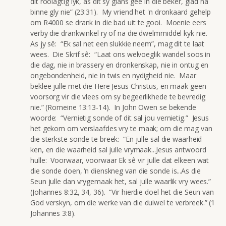
dit rooiagtig lyk, as dit sy glans gee in die beker, glad na
binne gly nie” (23:31). My vriend het 'n dronkaard gehelp
om R4000 se drank in die bad uit te gooi. Moenie eers
verby die drankwinkel ry of na die dwelmmiddel kyk nie.
As jy sê: “Ek sal net een slukkie neem”, mag dit te laat
wees. Die Skrif sê: “Laat ons welvoeglik wandel soos in
die dag, nie in brassery en dronkenskap, nie in ontug en
ongebondenheid, nie in twis en nydigheid nie. Maar
beklee julle met die Here Jesus Christus, en maak geen
voorsorg vir die vlees om sy begeerlikhede te bevredig
nie.” (Romeine 13:13-14). In John Owen se bekende
woorde: “Vernietig sonde of dit sal jou vernietig.” Jesus
het gekom om verslaafdes vry te maak; om die mag van
die sterkste sonde te breek: “En julle sal die waarheid
ken, en die waarheid sal julle vrymaak...Jesus antwoord
hulle: Voorwaar, voorwaar Ek sê vir julle dat elkeen wat
die sonde doen, ‘n dienskneg van die sonde is...As die
Seun julle dan vrygemaak het, sal julle waarlik vry wees.”
(Johannes 8:32, 34, 36). “Vir hierdie doel het die Seun van
God verskyn, om die werke van die duiwel te verbreek.” (1
Johannes 3:8).