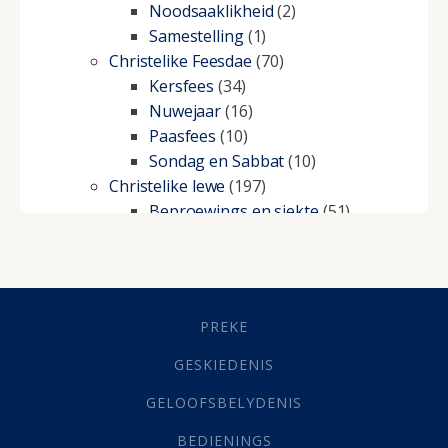
Noodsaaklikheid
(2)
Samestelling
(1)
Christelike Feesdae
(70)
Kersfees
(34)
Nuwejaar
(16)
Paasfees
(10)
Sondag en Sabbat
(10)
Christelike lewe
(197)
Beproewings en siekte
(51)
Besluitneming
(6)
Dissipline
(10)
Geestelike Groei
(10)
Gehoorsaamheid
(6)
PREKE
Geld
(21)
Grys Areas
(4)
GESKIEDENIS
Hofsake
(2)
GELOOFSBELYDENIS
Lewensdoel
(3)
Selfondersoek
(1)
BEDIENINGS