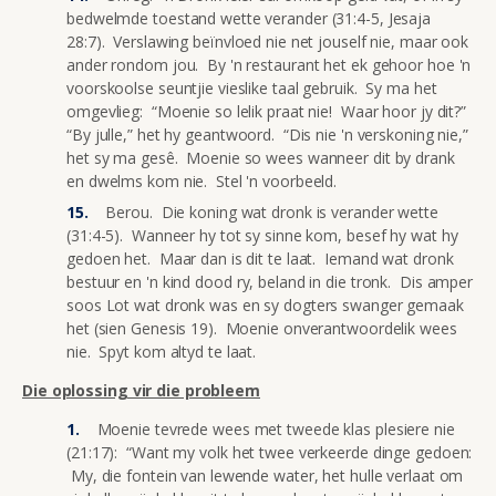
bedwelmde toestand wette verander (31:4-5, Jesaja
28:7). Verslawing beïnvloed nie net jouself nie, maar ook
ander rondom jou. By 'n restaurant het ek gehoor hoe 'n
voorskoolse seuntjie vieslike taal gebruik. Sy ma het
omgevlieg: “Moenie so lelik praat nie! Waar hoor jy dit?”
“By julle,” het hy geantwoord. “Dis nie 'n verskoning nie,”
het sy ma gesê. Moenie so wees wanneer dit by drank
en dwelms kom nie. Stel 'n voorbeeld.
Berou. Die koning wat dronk is verander wette
(31:4-5). Wanneer hy tot sy sinne kom, besef hy wat hy
gedoen het. Maar dan is dit te laat. Iemand wat dronk
bestuur en 'n kind dood ry, beland in die tronk. Dis amper
soos Lot wat dronk was en sy dogters swanger gemaak
het (sien Genesis 19). Moenie onverantwoordelik wees
nie. Spyt kom altyd te laat.
Die oplossing vir die probleem
Moenie tevrede wees met tweede klas plesiere nie
(21:17): “Want my volk het twee verkeerde dinge gedoen:
My, die fontein van lewende water, het hulle verlaat om