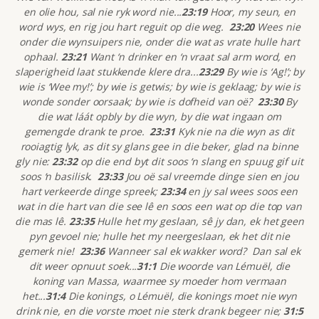
en olie hou, sal nie ryk word nie...
23:19
Hoor, my seun, en
word wys, en rig jou hart reguit op die weg.
23:20
Wees nie
onder die wynsuipers nie, onder die wat as vrate hulle hart
ophaal.
23:21
Want ‘n drinker en ‘n vraat sal arm word, en
slaperigheid laat stukkende klere dra...
23:29
By wie is ‘Ag!’; by
wie is ‘Wee my!’; by wie is getwis; by wie is geklaag; by wie is
wonde sonder oorsaak; by wie is dofheid van oë?
23:30
By
die wat láát opbly by die wyn, by die wat ingaan om
gemengde drank te proe.
23:31
Kyk nie na die wyn as dit
rooiagtig lyk, as dit sy glans gee in die beker, glad na binne
gly nie:
23:32
op die end byt dit soos ‘n slang en spuug gif uit
soos ‘n basilisk.
23:33
Jou oë sal vreemde dinge sien en jou
hart verkeerde dinge spreek;
23:34
en jy sal wees soos een
wat in die hart van die see lê en soos een wat op die top van
die mas lê.
23:35
Hulle het my geslaan, sê jy dan, ek het geen
pyn gevoel nie; hulle het my neergeslaan, ek het dit nie
gemerk nie!
23:36
Wanneer sal ek wakker word? Dan sal ek
dit weer opnuut soek...
31:1
Die woorde van Lémuël, die
koning van Massa, waarmee sy moeder hom vermaan
het...
31:4
Die konings, o Lémuël, die konings moet nie wyn
drink nie, en die vorste moet nie sterk drank begeer nie;
31:5