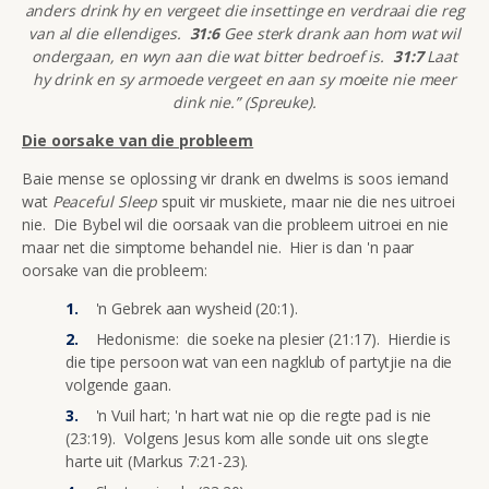
anders drink hy en vergeet die insettinge en verdraai die reg
van al die ellendiges.
31:6
Gee sterk drank aan hom wat wil
ondergaan, en wyn aan die wat bitter bedroef is.
31:7
Laat
hy drink en sy armoede vergeet en aan sy moeite nie meer
dink nie.” (Spreuke).
Die oorsake van die probleem
Baie mense se oplossing vir drank en dwelms is soos iemand
wat
Peaceful Sleep
spuit vir muskiete, maar nie die nes uitroei
nie. Die Bybel wil die oorsaak van die probleem uitroei en nie
maar net die simptome behandel nie. Hier is dan 'n paar
oorsake van die probleem:
'n Gebrek aan wysheid (20:1).
Hedonisme: die soeke na plesier (21:17). Hierdie is
die tipe persoon wat van een nagklub of partytjie na die
volgende gaan.
'n Vuil hart; 'n hart wat nie op die regte pad is nie
(23:19). Volgens Jesus kom alle sonde uit ons slegte
harte uit (Markus 7:21-23).