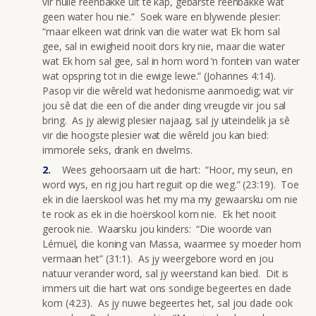
vir hulle reënbakke uit te kap, gebarste reënbakke wat
geen water hou nie.” Soek ware en blywende plesier:
“maar elkeen wat drink van die water wat Ek hom sal
gee, sal in ewigheid nooit dors kry nie, maar die water
wat Ek hom sal gee, sal in hom word ‘n fontein van water
wat opspring tot in die ewige lewe.” (Johannes 4:14).
Pasop vir die wêreld wat hedonisme aanmoedig; wat vir
jou sê dat die een of die ander ding vreugde vir jou sal
bring. As jy alewig plesier najaag, sal jy uiteindelik ja sê
vir die hoogste plesier wat die wêreld jou kan bied:
immorele seks, drank en dwelms.
Wees gehoorsaam uit die hart: “Hoor, my seun, en
word wys, en rig jou hart reguit op die weg.” (23:19). Toe
ek in die laerskool was het my ma my gewaarsku om nie
te rook as ek in die hoërskool kom nie. Ek het nooit
gerook nie. Waarsku jou kinders: “Die woorde van
Lémuël, die koning van Massa, waarmee sy moeder hom
vermaan het” (31:1). As jy weergebore word en jou
natuur verander word, sal jy weerstand kan bied. Dit is
immers uit die hart wat ons sondige begeertes en dade
kom (4:23). As jy nuwe begeertes het, sal jou dade ook