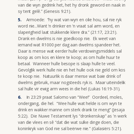
van die wyn gedrink het, het hy dronk geword en naak in
sy tent gelê.” (Genesis 9:21).
Armoede: “hy wat van wyn en olie hou, sal nie ryk
word nie...Want ‘n drinker en ‘n vraat sal arm word, en
slaperigheid laat stukkende klere dra.” (21:17, 23:21).
Drank en dwelms is nie goedkoop nie. Ek weet van
iemand wat R1000 per dag aan dwelms spandeer het.
Daar is mense wat eerder hulle verdowingsmiddels sal
koop as om kos en klere te koop; as om hulle huur te
betaal. Wanneer hulle besope is slaap hulle te veel.
Gevolglik werk hulle nie en het hulle ook nie geld om kos
te koop nie. Natuurlik is daar mense wat baie drink of
dwelms gebruik, maar nogsteeds ryk is. Maar uiteindelik
sal hulle vir ewig arm wees in die hel (Lukas 16:19-31).
In 23:29 praat Salomo van “Wee!” Oordeel, moles,
ondergang, die hel. “Wee hulle wat helde is om wyn te
drink en wakker manne om sterk drank te meng” (Jesaja
5:22). Die Nuwe Testament lys “dronkenskap” as 'n werk
van die vlees en sê “dat die wat sulke dinge doen, die
koninkryk van God nie sal beërwe nie.” (Galasiërs 5:21).