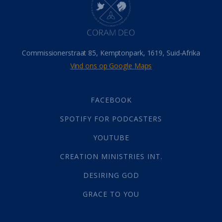
Israel
(14)
Millennium
(1)
Oordeelsdag
(19)
Verheerlikte liggaam
(3)
Commissionerstraat 85, Kemptonpark, 1619, Suid-Afrika
Wederkoms
(27)
Vind ons op Google Maps
Gebed
(87)
Dankbaarheid
(5)
Die Onse Vader
(12)
FACEBOOK
Vas
(2)
SPOTIFY FOR PODCASTERS
God
(392)
Afgode
(23)
YOUTUBE
Tien Plae
(5)
CREATION MINISTRIES INT.
Almag
(1)
Alomteenwoordig
(4)
DESIRING GOD
Liefde
(1)
GRACE TO YOU
Alwetendheid
(1)
Christus
(202)
Geboorte
(7)