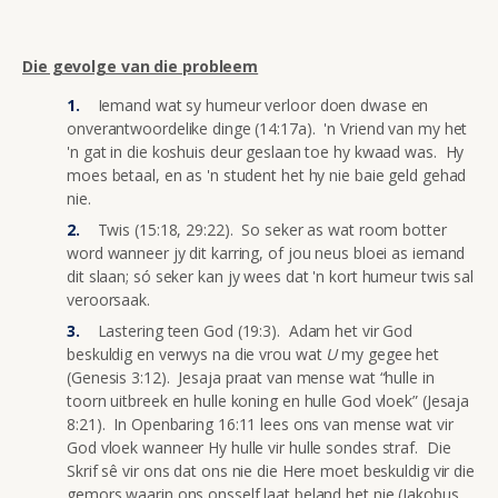
Die gevolge van die probleem
Iemand wat sy humeur verloor doen dwase en
onverantwoordelike dinge (14:17a). 'n Vriend van my het
'n gat in die koshuis deur geslaan toe hy kwaad was. Hy
moes betaal, en as 'n student het hy nie baie geld gehad
nie.
Twis (15:18, 29:22). So seker as wat room botter
word wanneer jy dit karring, of jou neus bloei as iemand
dit slaan; só seker kan jy wees dat 'n kort humeur twis sal
veroorsaak.
Lastering teen God (19:3). Adam het vir God
beskuldig en verwys na die vrou wat
U
my gegee het
(Genesis 3:12). Jesaja praat van mense wat “hulle in
toorn uitbreek en hulle koning en hulle God vloek” (Jesaja
8:21). In Openbaring 16:11 lees ons van mense wat vir
God vloek wanneer Hy hulle vir hulle sondes straf. Die
Skrif sê vir ons dat ons nie die Here moet beskuldig vir die
gemors waarin ons onsself laat beland het nie (Jakobus