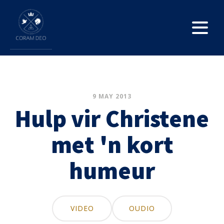
9 MAY 2013
Hulp vir Christene
met 'n kort
humeur
VIDEO
OUDIO