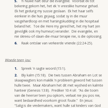
'n Nuwe hart deur die evangelie. Voordat ek tot
bekering gekom het, het ek 'n vreeslike humeur gehad.
Ek het gedurig my sussie geslaan. Ek het haar selfs
eenkeer in die huis gejaag, sodat sy in die muur
vasgehardloop en met harsingskudding in die hospitaal
beland het. Toe die Here my gered het, het my hart (en
gevolglik ook my humeur) verander. Die evangelie, en
nie skreeu-of-slaan-die-muur terapie nie, is die oplossing.
Raak ontslae van verkeerde vriende (22:24-25).
Woede teen jou:
Spreek 'n sagte woord (15:1).
Bly kalm (15:18). Die twis tussen Abraham en Lot se
skaapwagters kon maklik 'n probleem geword het tussen
hulle twee. Maar Abraham het dit met wysheid en kalmte
hanteer (Genesis 13:8). Prediker 10:4 sê: “As die toorn
van die heerser teen jou opkom, verlaat nie jou pos nie,
want bedaardheid voorkom groot foute.” En Jesus:
“Salig is die vredemakers, want hulle sal kinders van God