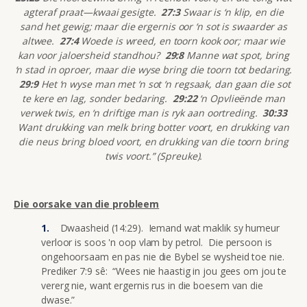
agteraf praat—kwaai gesigte.
27:3
Swaar is ‘n klip, en die
sand het gewig; maar die ergernis oor ‘n sot is swaarder as
altwee.
27:4
Woede is wreed, en toorn kook oor; maar wie
kan voor jaloersheid standhou?
29:8
Manne wat spot, bring
‘n stad in oproer, maar die wyse bring die toorn tot bedaring.
29:9
Het ‘n wyse man met ‘n sot ‘n regsaak, dan gaan die sot
te kere en lag, sonder bedaring.
29:22
‘n Opvlieënde man
verwek twis, en ‘n driftige man is ryk aan oortreding.
30:33
Want drukking van melk bring botter voort, en drukking van
die neus bring bloed voort, en drukking van die toorn bring
twis voort.” (Spreuke).
Die oorsake van die probleem
Dwaasheid (14:29). Iemand wat maklik sy humeur
verloor is soos 'n oop vlam by petrol. Die persoon is
ongehoorsaam en pas nie die Bybel se wysheid toe nie.
Prediker 7:9 sê: “Wees nie haastig in jou gees om jou te
vererg nie, want ergernis rus in die boesem van die
dwase.”