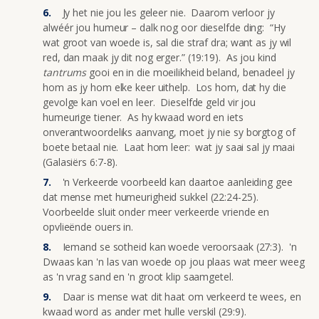
Jy het nie jou les geleer nie. Daarom verloor jy
alwéér jou humeur – dalk nog oor dieselfde ding: “Hy
wat groot van woede is, sal die straf dra; want as jy wil
red, dan maak jy dit nog erger.” (19:19). As jou kind
tantrums
gooi en in die moeilikheid beland, benadeel jy
hom as jy hom elke keer uithelp. Los hom, dat hy die
gevolge kan voel en leer. Dieselfde geld vir jou
humeurige tiener. As hy kwaad word en iets
onverantwoordeliks aanvang, moet jy nie sy borgtog of
boete betaal nie. Laat hom leer: wat jy saai sal jy maai
(Galasiërs 6:7-8).
'n Verkeerde voorbeeld kan daartoe aanleiding gee
dat mense met humeurigheid sukkel (22:24-25).
Voorbeelde sluit onder meer verkeerde vriende en
opvlieënde ouers in.
Iemand se sotheid kan woede veroorsaak (27:3). 'n
Dwaas kan 'n las van woede op jou plaas wat meer weeg
as 'n vrag sand en 'n groot klip saamgetel.
Daar is mense wat dit haat om verkeerd te wees, en
kwaad word as ander met hulle verskil (29:9).