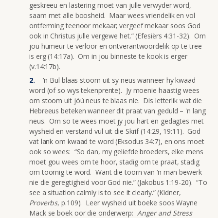
geskreeu en lastering moet van julle verwyder word,
saam met alle boosheid. Maar wees vriendelik en vol
ontferming teenoor mekaar; vergeef mekaar soos God
ook in Christus julle vergewe het.” (Efesiërs 4:31-32). Om
jou humeur te verloor en ontverantwoordelik op te tree
is erg (14:17a). Om in jou binneste te kook is erger
(v.14:17b).
'n Bul blaas stoom uit sy neus wanneer hy kwaad
word (of so wys tekenprente). Jy moenie haastig wees
om stoom uit jóú neus te blaas nie. Dis letterlik wat die
Hebreeus beteken wanneer dit praat van geduld – 'n lang
neus. Om so te wees moet jy jou hart en gedagtes met
wysheid en verstand vul uit die Skrif (14:29, 19:11). God
vat lank om kwaad te word (Eksodus 34:7), en ons moet
ook so wees: “So dan, my geliefde broeders, elke mens
moet gou wees om te hoor, stadig om te praat, stadig
om toornig te word. Want die toorn van ‘n man bewerk
nie die geregtigheid voor God nie.” (Jakobus 1:19-20). “To
see a situation calmly is to see it clearly.” (Kidner,
Proverbs
, p.109). Leer wysheid uit boeke soos Wayne
Mack se boek oor die onderwerp:
Anger and Stress