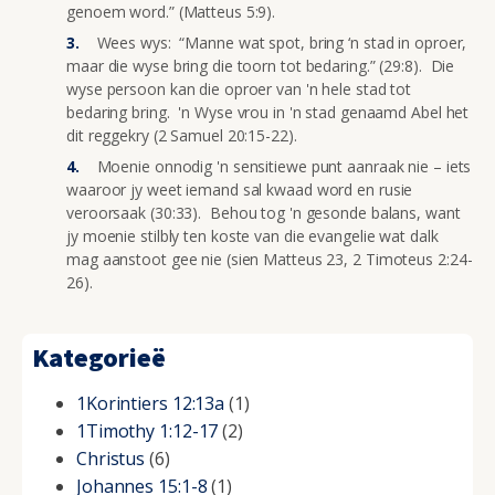
genoem word.” (Matteus 5:9).
Wees wys: “Manne wat spot, bring ‘n stad in oproer,
maar die wyse bring die toorn tot bedaring.” (29:8). Die
wyse persoon kan die oproer van 'n hele stad tot
bedaring bring. 'n Wyse vrou in 'n stad genaamd Abel het
dit reggekry (2 Samuel 20:15-22).
Moenie onnodig 'n sensitiewe punt aanraak nie – iets
waaroor jy weet iemand sal kwaad word en rusie
veroorsaak (30:33). Behou tog 'n gesonde balans, want
jy moenie stilbly ten koste van die evangelie wat dalk
mag aanstoot gee nie (sien Matteus 23, 2 Timoteus 2:24-
26).
Kategorieë
1Korintiers 12:13a
(1)
1Timothy 1:12-17
(2)
Christus
(6)
Johannes 15:1-8
(1)