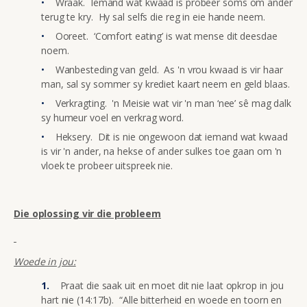
Wraak. Iemand wat kwaad is probeer soms om ander
terug te kry. Hy sal selfs die reg in eie hande neem.
Ooreet. ‘Comfort eating’ is wat mense dit deesdae
noem.
Wanbesteding van geld. As 'n vrou kwaad is vir haar
man, sal sy sommer sy krediet kaart neem en geld blaas.
Verkragting. 'n Meisie wat vir 'n man ‘nee’ sê mag dalk
sy humeur voel en verkrag word.
Heksery. Dit is nie ongewoon dat iemand wat kwaad
is vir 'n ander, na hekse of ander sulkes toe gaan om 'n
vloek te probeer uitspreek nie.
Die oplossing vir die probleem
Woede in jou:
Praat die saak uit en moet dit nie laat opkrop in jou
hart nie (14:17b). “Alle bitterheid en woede en toorn en