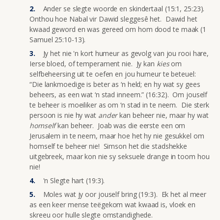
Ander se slegte woorde en skindertaal (15:1, 25:23).
Onthou hoe Nabal vir Dawid sleggesê het. Dawid het
kwaad geword en was gereed om hom dood te maak (1
Samuel 25:10-13).
Jy het nie 'n kort humeur as gevolg van jou rooi hare,
Ierse bloed, of temperament nie. Jy kan
kies
om
selfbeheersing uit te oefen en jou humeur te beteuel:
“Die lankmoedige is beter as ‘n held; en hy wat sy gees
beheers, as een wat ‘n stad inneem.” (16:32). Om jouself
te beheer is moeiliker as om ‘n stad in te neem. Die sterk
persoon is nie hy wat
ander
kan beheer nie, maar hy wat
homself
kan beheer. Joab was die eerste een om
Jerusalem in te neem, maar hoe het hy nie gesukkel om
homself te beheer nie! Simson het die stadshekke
uitgebreek, maar kon nie sy seksuele drange in toom hou
nie!
'n Slegte hart (19:3).
Moles wat jy oor jouself bring (19:3). Ek het al meer
as een keer mense teëgekom wat kwaad is, vloek en
skreeu oor hulle slegte omstandighede.