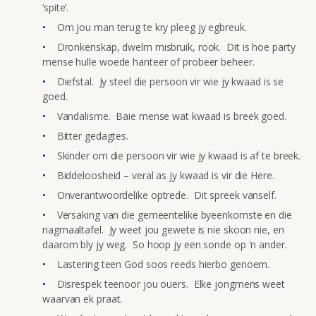
‘spite’.
Om jou man terug te kry pleeg jy egbreuk.
Dronkenskap, dwelm misbruik, rook. Dit is hoe party
mense hulle woede hanteer of probeer beheer.
Diefstal. Jy steel die persoon vir wie jy kwaad is se
goed.
Vandalisme. Baie mense wat kwaad is breek goed.
Bitter gedagtes.
Skinder om die persoon vir wie jy kwaad is af te breek.
Biddeloosheid – veral as jy kwaad is vir die Here.
Onverantwoordelike optrede. Dit spreek vanself.
Versaking van die gemeentelike byeenkomste en die
nagmaaltafel. Jy weet jou gewete is nie skoon nie, en
daarom bly jy weg. So hoop jy een sonde op 'n ander.
Lastering teen God soos reeds hierbo genoem.
Disrespek teenoor jou ouers. Elke jongmens weet
waarvan ek praat.