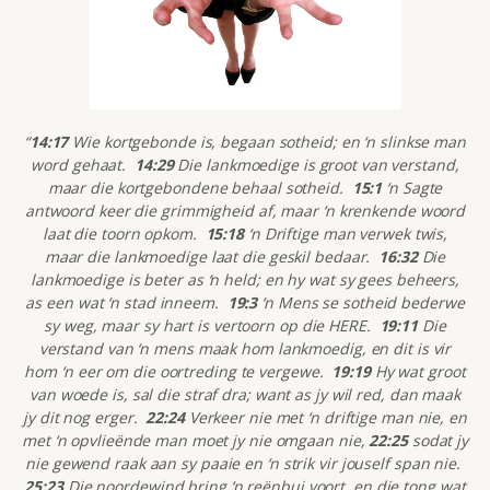
“
14:17
Wie kortgebonde is, begaan sotheid; en ‘n slinkse man
word gehaat.
14:29
Die lankmoedige is groot van verstand,
maar die kortgebondene behaal sotheid.
15:1
‘n Sagte
antwoord keer die grimmigheid af, maar ‘n krenkende woord
laat die toorn opkom.
15:18
‘n Driftige man verwek twis,
maar die lankmoedige laat die geskil bedaar.
16:32
Die
lankmoedige is beter as ‘n held; en hy wat sy gees beheers,
as een wat ‘n stad inneem.
19:3
‘n Mens se sotheid bederwe
sy weg, maar sy hart is vertoorn op die HERE.
19:11
Die
verstand van ‘n mens maak hom lankmoedig, en dit is vir
hom ‘n eer om die oortreding te vergewe.
19:19
Hy wat groot
van woede is, sal die straf dra; want as jy wil red, dan maak
jy dit nog erger.
22:24
Verkeer nie met ‘n driftige man nie, en
met ‘n opvlieënde man moet jy nie omgaan nie,
22:25
sodat jy
nie gewend raak aan sy paaie en ‘n strik vir jouself span nie.
25:23
Die noordewind bring ‘n reënbui voort, en die tong wat