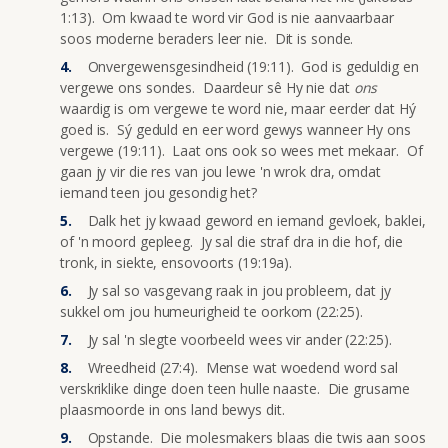
1:13). Om kwaad te word vir God is nie aanvaarbaar
soos moderne beraders leer nie. Dit is sonde.
Onvergewensgesindheid (19:11). God is geduldig en
vergewe ons sondes. Daardeur sê Hy nie dat
ons
waardig is om vergewe te word nie, maar eerder dat Hý
goed is. Sý geduld en eer word gewys wanneer Hy ons
vergewe (19:11). Laat ons ook so wees met mekaar. Of
gaan jy vir die res van jou lewe 'n wrok dra, omdat
iemand teen jou gesondig het?
Dalk het jy kwaad geword en iemand gevloek, baklei,
of 'n moord gepleeg. Jy sal die straf dra in die hof, die
tronk, in siekte, ensovoorts (19:19a).
Jy sal so vasgevang raak in jou probleem, dat jy
sukkel om jou humeurigheid te oorkom (22:25).
Jy sal 'n slegte voorbeeld wees vir ander (22:25).
Wreedheid (27:4). Mense wat woedend word sal
verskriklike dinge doen teen hulle naaste. Die grusame
plaasmoorde in ons land bewys dit.
Opstande. Die molesmakers blaas die twis aan soos