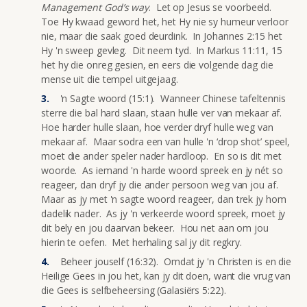
Management God’s way
. Let op Jesus se voorbeeld.
Toe Hy kwaad geword het, het Hy nie sy humeur verloor
nie, maar die saak goed deurdink. In Johannes 2:15 het
Hy 'n sweep gevleg. Dit neem tyd. In Markus 11:11, 15
het hy die onreg gesien, en eers die volgende dag die
mense uit die tempel uitgejaag.
'n Sagte woord (15:1). Wanneer Chinese tafeltennis
sterre die bal hard slaan, staan hulle ver van mekaar af.
Hoe harder hulle slaan, hoe verder dryf hulle weg van
mekaar af. Maar sodra een van hulle 'n ‘drop shot’ speel,
moet die ander speler nader hardloop. En so is dit met
woorde. As iemand 'n harde woord spreek en jy nét so
reageer, dan dryf jy die ander persoon weg van jou af.
Maar as jy met 'n sagte woord reageer, dan trek jy hom
dadelik nader. As jy 'n verkeerde woord spreek, moet jy
dit bely en jou daarvan bekeer. Hou net aan om jou
hierin te oefen. Met herhaling sal jy dit regkry.
Beheer jouself (16:32). Omdat jy 'n Christen is en die
Heilige Gees in jou het, kan jy dit doen, want die vrug van
die Gees is selfbeheersing (Galasiërs 5:22).