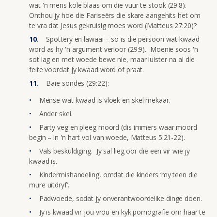
wat 'n mens kole blaas om die vuur te stook (29:8).
Onthou jy hoe die Fariseërs die skare aangehits het om
te vra dat Jesus gekruisig moes word (Matteus 27:20)?
Spottery en lawaai – so is die persoon wat kwaad
word as hy 'n argument verloor (29:9). Moenie soos 'n
sot lag en met woede bewe nie, maar luister na al die
feite voordat jy kwaad word of praat.
Baie sondes (29:22):
Mense wat kwaad is vloek en skel mekaar.
Ander skei.
Party veg en pleeg moord (dis immers waar moord
begin – in 'n hart vol van woede, Matteus 5:21-22).
Vals beskuldiging. Jy sal lieg oor die een vir wie jy
kwaad is.
Kindermishandeling, omdat die kinders ‘my teen die
mure uitdryf’.
Padwoede, sodat jy onverantwoordelike dinge doen.
Jy is kwaad vir jou vrou en kyk pornografie om haar te