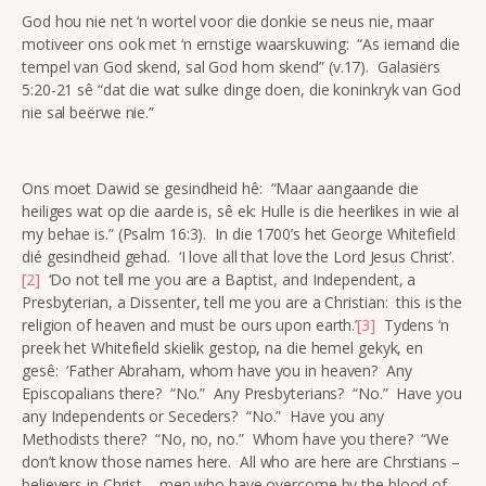
God hou nie net ‘n wortel voor die donkie se neus nie, maar
motiveer ons ook met ‘n ernstige waarskuwing: “As iemand die
tempel van God skend, sal God hom skend” (v.17). Galasiërs
5:20-21 sê “dat die wat sulke dinge doen, die koninkryk van God
nie sal beërwe nie.”
Ons moet Dawid se gesindheid hê: “Maar aangaande die
heiliges wat op die aarde is, sê ek: Hulle is die heerlikes in wie al
my behae is.” (Psalm 16:3). In die 1700’s het George Whitefield
dié gesindheid gehad. ‘I love all that love the Lord Jesus Christ’.
[2]
‘Do not tell me you are a Baptist, and Independent, a
Presbyterian, a Dissenter, tell me you are a Christian: this is the
religion of heaven and must be ours upon earth.’
[3]
Tydens ‘n
preek het Whitefield skielik gestop, na die hemel gekyk, en
gesê: ‘Father Abraham, whom have you in heaven? Any
Episcopalians there? “No.” Any Presbyterians? “No.” Have you
any Independents or Seceders? “No.” Have you any
Methodists there? “No, no, no.” Whom have you there? “We
don’t know those names here. All who are here are Chrstians –
believers in Christ – men who have overcome by the blood of