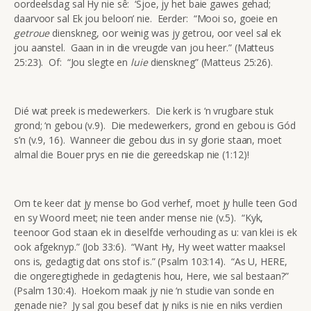
oordeelsdag sal Hy nie sê: ‘Sjoe, jy het baie gawes gehad;
daarvoor sal Ek jou beloon’ nie. Eerder: “Mooi so, goeie en
getroue
dienskneg, oor weinig was jy getrou, oor veel sal ek
jou aanstel. Gaan in in die vreugde van jou heer.” (Matteus
25:23). Of: “Jou slegte en
luie
dienskneg” (Matteus 25:26).
Dié wat preek is medewerkers. Die kerk is ‘n vrugbare stuk
grond; ‘n gebou (v.9). Die medewerkers, grond en gebou is Gód
s’n (v.9, 16). Wanneer die gebou dus in sy glorie staan, moet
almal die Bouer prys en nie die gereedskap nie (1:12)!
Om te keer dat jy mense bo God verhef, moet jy hulle teen God
en sy Woord meet; nie teen ander mense nie (v.5). “Kyk,
teenoor God staan ek in dieselfde verhouding as u: van klei is ek
ook afgeknyp.” (Job 33:6). “Want Hy, Hy weet watter maaksel
ons is, gedagtig dat ons stof is.” (Psalm 103:14). “As U, HERE,
die ongeregtighede in gedagtenis hou, Here, wie sal bestaan?”
(Psalm 130:4). Hoekom maak jy nie ‘n studie van sonde en
genade nie? Jy sal gou besef dat jy niks is nie en niks verdien