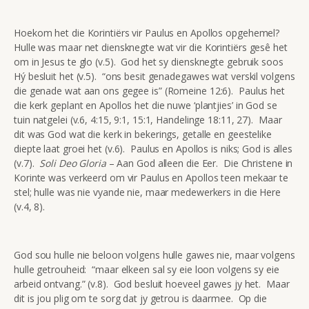
Hoekom het die Korintiërs vir Paulus en Apollos opgehemel?
Hulle was maar net diensknegte wat vir die Korintiërs gesê het
om in Jesus te glo (v.5). God het sy diensknegte gebruik soos
Hý besluit het (v.5). “ons besit genadegawes wat verskil volgens
die genade wat aan ons gegee is” (Romeine 12:6). Paulus het
die kerk geplant en Apollos het die nuwe ‘plantjies’ in God se
tuin natgelei (v.6, 4:15, 9:1, 15:1, Handelinge 18:11, 27). Maar
dit was God wat die kerk in bekerings, getalle en geestelike
diepte laat groei het (v.6). Paulus en Apollos is niks; God is alles
(v.7).
Soli Deo Gloria
– Aan God alleen die Eer. Die Christene in
Korinte was verkeerd om vir Paulus en Apollos teen mekaar te
stel; hulle was nie vyande nie, maar medewerkers in die Here
(v.4, 8).
God sou hulle nie beloon volgens hulle gawes nie, maar volgens
hulle getrouheid: “maar elkeen sal sy eie loon volgens sy eie
arbeid ontvang.” (v.8). God besluit hoeveel gawes jy het. Maar
dit is jou plig om te sorg dat jy getrou is daarmee. Op die