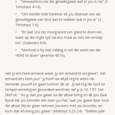
“Verwaarloos nie die genadegawe wat in jou is nie” (1
Timoteus 4:14).
“Om hierdie rede herinner ek jou daaraan om die
genadegawe van God aan te wakker wat in jou is” (2
Timoteus 1:6).
“En laat ons nie moeg word om goed te doen nie,
want op die regte tyd sal ons maai as ons nie verslap
nie.” (Galasiërs 6:9).
“Vervloek is hy wat nalatig is om die werk van die
HERE te doen” (Jeremia 48:10).
Het jy iets teen iemand; weier jy om iemand te vergewe? Het
iemand iets teen jou? Jy hoef nie altyd reg te wees nie.
Verneder jouself en gaan sorteer dit uit. Jy wil tog nie God se
tempel vernietig en geoordeel word nie, wil jy (v.16-17)? Die
Skrif sê: “As jy dan jou gawe na die altaar bring en dit jou daar
byval dat jou broeder iets teen jou het, laat jou gawe daar voor
die altaar bly en gaan versoen jou eers met jou broeder, en
kom dan en bring jou gawe.” (Matteus 5:23-24). “Beklee julle