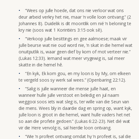
“Wees op julle hoede, dat ons nie verloor wat ons
deur arbeid verkry het nie, maar ‘n volle loon ontvang.” (2
Johannes 8). Duidelik is dit moontlik om nié ‘n beloning te
kry nie (soos wat 1 Korintiërs 3:15 ook sê).
“Verkoop julle besittings en gee aalmoese; maak vir
julle beurse wat nie oud word nie, ‘n skat in die hemel wat
onuitputlik is, waar geen dief by kom of mot verteer nie.”
(Lukas 12:33). Iemand wat meer vrygewig is, sal meer
skatte in die hemel hê.
“En kyk, Ek kom gou, en my loon is by My, om elkeen
te vergeld soos sy werk sal wees.” (Openbaring 22:12).
“Salig is julle wanneer die mense julle haat, en
wanneer hulle julle verstoot en beledig en jul naam
weggooi soos iets wat sleg is, ter wille van die Seun van
die mens. Wees bly in daardie dag en spring op, want kyk,
julle loon is groot in die hemel, want hulle vaders het net
so aan die profete gedoen.” (Lukas 6:22-23). Net dié wat
vir die Here vervolg is, sal hierdie loon ontvang.
“Wie ‘n profeet ontvang omdat hy ‘n profeet is, sal die