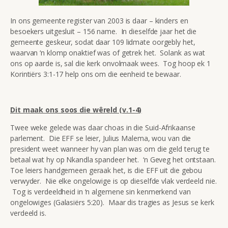
In ons gemeente register van 2003 is daar – kinders en
besoekers uitgesluit – 156 name. In dieselfde jaar het die
gemeente geskeur, sodat daar 109 lidmate oorgebly het,
waarvan ‘n klomp onaktief was of getrek het. Solank as wat
ons op aarde is, sal die kerk onvolmaak wees. Tog hoop ek 1
Korintiërs 3:1-17 help ons om die eenheid te bewaar.
Dit maak ons soos die wêreld (v.1-4)
Twee weke gelede was daar choas in die Suid-Afrikaanse
parlement. Die EFF se leier, Julius Malema, wou van die
president weet wanneer hy van plan was om die geld terug te
betaal wat hy op Nkandla spandeer het. ‘n Geveg het ontstaan.
Toe leiers handgemeen geraak het, is die EFF uit die gebou
verwyder. Nie elke ongelowige is op dieselfde vlak verdeeld nie.
Tog is verdeeldheid in ‘n algemene sin kenmerkend van
ongelowiges (Galasiërs 5:20). Maar dis tragies as Jesus se kerk
verdeeld is.