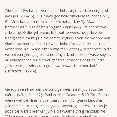
Die Korintiërs het opgetree asof hulle ongeestelik en ongered
was (v.1, 2:14-15). Hulle was geestelik onvolwasse; babas (v.1,
6). Vir ‘n baba om melk te drink is natuurlik (v.2). Maar dis
hartseer as ‘n ou Christen nog melk drink (v.2). “Want hoewel
julle vanweë die tyd leraars behoort te wees, het julle weer
nodig dat ‘n mens julle die eerste beginsels van die woorde van
God moet leer, en julle het weer behoefte aan melk en nie aan
vaste spys nie. Want elkeen wat melk gebruik, is onervare in die
woord van geregtigheid, omdat hy ‘n kind is. Maar vaste spys is
vir volwassenes, vir die wat geestesvermoëns besit deur die
gewoonte geoefen, om goed van kwaad te onderskei.”
(Hebreërs 5:12-14).
Gehoorsaamheid aan die sondige vlees maak jou soos die
wêreld (v.3-4, 1:11-12). Paulus sê in Galasiërs 5:19-20: “En die
werke van die vlees is openbaar, naamlik... vyandskap, twis,
jaloersheid, toornigheid, naywer, tweedrag, partyskap”. As jy
soos die wêreld leef kan jy nie die waarheid reg verstaan nie:
“Maar die natuurlike mens neem die dinge van die Gees van