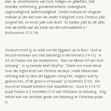
dan, as uitverkorenes van God, heiliges en geliefdes, met
innerlike ontferming, goedertierenheid, nederigheid,
sagmoedigheid, lankmoedigheid. Verdra mekaar en vergewe
mekaar as die een teen die ander ‘n klag het; soos Christus julle
vergeef het, so moet julle ook doen. En beklee julle bo dit alles
met die liefde wat die band van die volmaaktheid is.”
(Kolossense 3:12-14).
Hoekom moet jy so werk om die liggaam op te bou? God se
Woord motiveer ons met belonings in die hemel (v.14-15). In
4:5 sê Paulus oor die wederkoms: “dan sal elkeen lof van God
ontvang.” In sy tweede brief skryf hy: “Want ons moet almal
voor die regterstoel van Christus verskyn, sodat elkeen kan
ontvang wat hy deur die liggaam verrig het, volgens wat hy
gedoen het, of dit goed is of kwaad.” (2 Korintiërs 5:10). Die
woord vir ‘kwaad’ beteken ook ‘waardeloos’. Soos in v.14-15
praat Paulus in 2 Korintiërs 5:10 van Christene se beloning. Nóg
tekste wat van verskeie grade van beloning vir Christene praat
is: