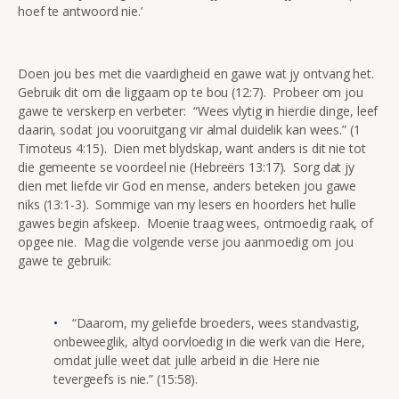
hoef te antwoord nie.’
Doen jou bes met die vaardigheid en gawe wat jy ontvang het.
Gebruik dit om die liggaam op te bou (12:7). Probeer om jou
gawe te verskerp en verbeter: “Wees vlytig in hierdie dinge, leef
daarin, sodat jou vooruitgang vir almal duidelik kan wees.” (1
Timoteus 4:15). Dien met blydskap, want anders is dit nie tot
die gemeente se voordeel nie (Hebreërs 13:17). Sorg dat jy
dien met liefde vir God en mense, anders beteken jou gawe
niks (13:1-3). Sommige van my lesers en hoorders het hulle
gawes begin afskeep. Moenie traag wees, ontmoedig raak, of
opgee nie. Mag die volgende verse jou aanmoedig om jou
gawe te gebruik:
“Daarom, my geliefde broeders, wees standvastig,
onbeweeglik, altyd oorvloedig in die werk van die Here,
omdat julle weet dat julle arbeid in die Here nie
tevergeefs is nie.” (15:58).