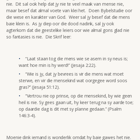
nie. Dit sal ook help dat jy nie te veel maak van mense nie,
maar besef dat almal voete van klei het. Doen Bybelstudie oor
die wese en karakter van God. Weer sal jy besef dat die mens
baie klein is. As jy diep oor die dood nadink, sal jy ook
agterkom dat die geestelike leiers oor wie almal gons glad nie
so fantasies is nie. Die Skrif leer:
“Laat staan tog die mens wie se asem in sy neus is;
want hoe min is hy werd!” (Jesaja 2:22).
“Wie is jy, dat jy bevrees is vir die mens wat moet
sterwe, en vir die mensekind wat oorgegee word soos
gras?” (Jesaja 51:12).
“Vertrou nie op prinse, op die mensekind, by wie geen
heil is nie. Sy gees gaan uit, hy keer terug na sy aarde toe;
op daardie dag is dit met sy planne gedaan.” (Psalm
146:3-4).
Moenie dink iemand is wonderlik omdat hy baie gawes het nie.