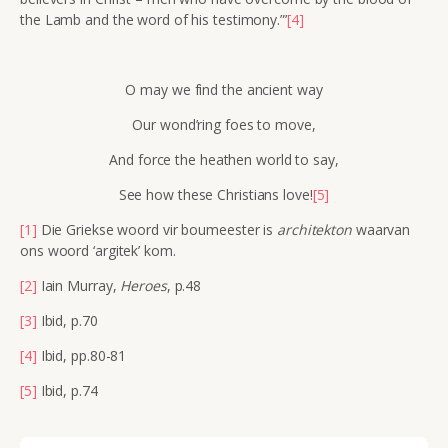
the Lamb and the word of his testimony.”’
[4]
O may we find the ancient way
Our wond’ring foes to move,
And force the heathen world to say,
See how these Christians love!
[5]
[1]
Die Griekse woord vir boumeester is
architekton
waarvan
ons woord ‘argitek’ kom.
[2]
Iain Murray,
Heroes
, p.48
[3]
Ibid, p.70
[4]
Ibid, pp.80-81
[5]
Ibid, p.74