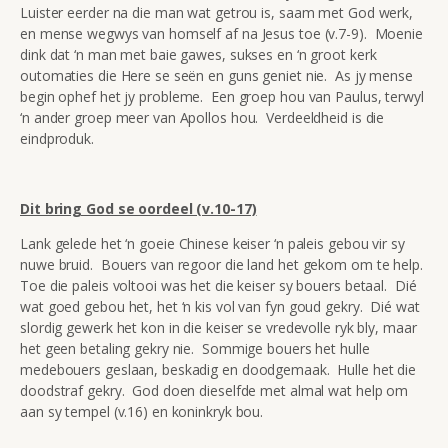
Luister eerder na die man wat getrou is, saam met God werk,
en mense wegwys van homself af na Jesus toe (v.7-9). Moenie
dink dat ‘n man met baie gawes, sukses en ‘n groot kerk
outomaties die Here se seën en guns geniet nie. As jy mense
begin ophef het jy probleme. Een groep hou van Paulus, terwyl
‘n ander groep meer van Apollos hou. Verdeeldheid is die
eindproduk.
Dit bring God se oordeel (v.10-17)
Lank gelede het ‘n goeie Chinese keiser ‘n paleis gebou vir sy
nuwe bruid. Bouers van regoor die land het gekom om te help.
Toe die paleis voltooi was het die keiser sy bouers betaal. Dié
wat goed gebou het, het ‘n kis vol van fyn goud gekry. Dié wat
slordig gewerk het kon in die keiser se vredevolle ryk bly, maar
het geen betaling gekry nie. Sommige bouers het hulle
medebouers geslaan, beskadig en doodgemaak. Hulle het die
doodstraf gekry. God doen dieselfde met almal wat help om
aan sy tempel (v.16) en koninkryk bou.