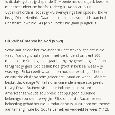
Is dit dalk tyd dat jy dieper delf? Moenie net oorsigtelik lees nie,
maar bestudeer die hoofstuk deeglik. Koop vir jou ‘n
Bybelkonkordans, sodat jy kruisverwysings kan opsoek. Bid vir
insig. Dink. Herdink. Daar bestaan nie iets soos stilstaan in die
Christelike lewe nie. As jy nie vorder nie gaan jy agteruit.
Dit verhef mense bo God (v.5-9)
Sewe jaar gelede het my vriend ‘n Baptistekerk geplant in die
Kaap. Vandag is hulle (saam met die kinders) omtrent 300
mense op ‘n Sondag. Laasjaar het hy my gebel en gesê: ‘Lank
terug het jy gesê God besluit hoe groot ‘n kerk sal wees – jy
was reg.’ Ek kan eerlikwaar nie onthou dat ek dit gesê het nie,
en dink dat ek dit by hóm geleer het. Maar dis waar. Gód het
besluit dat George Whitefield vir duisende mense sou preek,
terwyl David Brainerd vir ‘n paar Indiane in die Noord-
Amerikaanse woude sou preek; dat Spurgeon duisende
bekerings sou sien, terwyl Jim Elliot onder die Aucas nie een
bekeerling gehad het nie. Omdat dit so is, is dit dom om mense
aan te hang, hulle bo God te verhef, en verdeeld te wees (1:12).