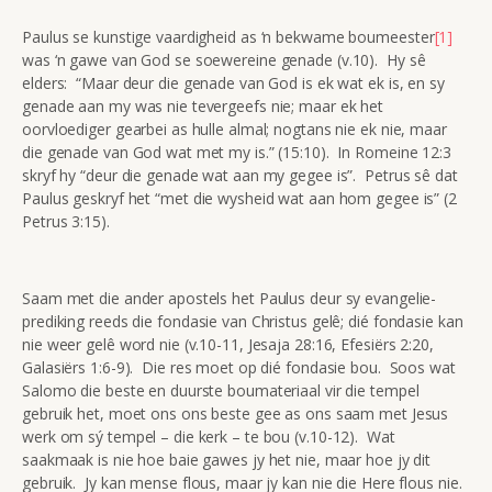
Paulus se kunstige vaardigheid as ‘n bekwame boumeester
[1]
was ‘n gawe van God se soewereine genade (v.10). Hy sê
elders: “Maar deur die genade van God is ek wat ek is, en sy
genade aan my was nie tevergeefs nie; maar ek het
oorvloediger gearbei as hulle almal; nogtans nie ek nie, maar
die genade van God wat met my is.” (15:10). In Romeine 12:3
skryf hy “deur die genade wat aan my gegee is”. Petrus sê dat
Paulus geskryf het “met die wysheid wat aan hom gegee is” (2
Petrus 3:15).
Saam met die ander apostels het Paulus deur sy evangelie-
prediking reeds die fondasie van Christus gelê; dié fondasie kan
nie weer gelê word nie (v.10-11, Jesaja 28:16, Efesiërs 2:20,
Galasiërs 1:6-9). Die res moet op dié fondasie bou. Soos wat
Salomo die beste en duurste boumateriaal vir die tempel
gebruik het, moet ons ons beste gee as ons saam met Jesus
werk om sý tempel – die kerk – te bou (v.10-12). Wat
saakmaak is nie hoe baie gawes jy het nie, maar hoe jy dit
gebruik. Jy kan mense flous, maar jy kan nie die Here flous nie.