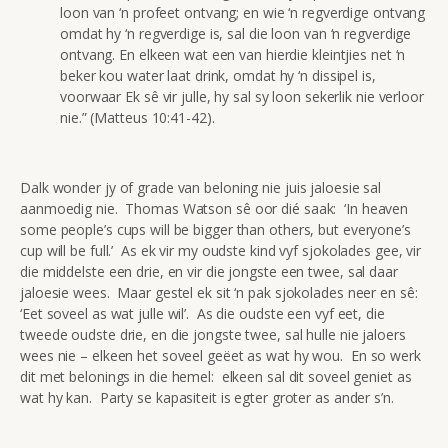
loon van ‘n profeet ontvang; en wie ‘n regverdige ontvang
omdat hy ‘n regverdige is, sal die loon van ‘n regverdige
ontvang. En elkeen wat een van hierdie kleintjies net ‘n
beker kou water laat drink, omdat hy ‘n dissipel is,
voorwaar Ek sê vir julle, hy sal sy loon sekerlik nie verloor
nie.” (Matteus 10:41-42).
Dalk wonder jy of grade van beloning nie juis jaloesie sal
aanmoedig nie. Thomas Watson sê oor dié saak: ‘In heaven
some people’s cups will be bigger than others, but everyone’s
cup will be full.’ As ek vir my oudste kind vyf sjokolades gee, vir
die middelste een drie, en vir die jongste een twee, sal daar
jaloesie wees. Maar gestel ek sit ‘n pak sjokolades neer en sê:
‘Eet soveel as wat julle wil’. As die oudste een vyf eet, die
tweede oudste drie, en die jongste twee, sal hulle nie jaloers
wees nie – elkeen het soveel geëet as wat hy wou. En so werk
dit met belonings in die hemel: elkeen sal dit soveel geniet as
wat hy kan. Party se kapasiteit is egter groter as ander s’n.