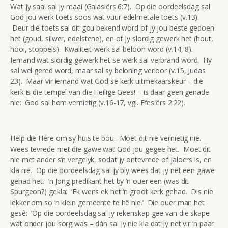
Wat jy saai sal jy maai (Galasiërs 6:7). Op die oordeelsdag sal
God jou werk toets soos wat vuur edelmetale toets (v.13).
Deur dié toets sal dit gou bekend word of jy jou beste gedoen
het (goud, silwer, edelstene), en of jy slordig gewerk het (hout,
hooi, stoppels). Kwaliteit-werk sal beloon word (v.14, 8).
Iemand wat slordig gewerk het se werk sal verbrand word. Hy
sal wel gered word, maar sal sy beloning verloor (v.15, Judas
23). Maar vir iemand wat God se kerk uitmekaarskeur – die
kerk is die tempel van die Heilige Gees! – is daar geen genade
nie: God sal hom vernietig (v.16-17, vgl. Efesiërs 2:22).
Help die Here om sy huis te bou. Moet dit nie vernietig nie.
Wees tevrede met die gawe wat God jou gegee het. Moet dit
nie met ander s’n vergelyk, sodat jy ontevrede of jaloers is, en
kla nie. Op die oordeelsdag sal jy bly wees dat jy net een gawe
gehad het. ‘n Jong predikant het by ‘n ouer een (was dit
Spurgeon?) gekla: ‘Ek wens ek het ‘n groot kerk gehad. Dis nie
lekker om so ‘n klein gemeente te hê nie.’ Die ouer man het
gesê: ‘Op die oordeelsdag sal jy rekenskap gee van die skape
wat onder jou sorg was – dán sal jy nie kla dat jy net vir ‘n paar