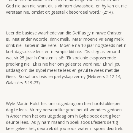
God nie aan nie; want dit is vir hom dwaasheid, en hy kan dit nie
verstaan nie, omdat dit geestelik beoordeel word.” (2:14).
Leer die basiese waarhede van die Skrif as jy ‘n nuwe Christen
is. Met ander woorde, drink melk. Maar moenie vir ewig melk
drink nie. Groei in die Here. Moenie na 10 jaar nogsteeds net ’n
kort dagstukkie lees en ‘n rympie bid nie. Dis sleg as iemand
wat vir 25 jaar ‘n Christen is sê: ‘Ek soek nie eksposerende
prediking nie. Ek is nie hier om geleer te word nie.’ Ek wil jou
uitdaag om die Bybel meer te lees en gevul te wees met die
Gees. So sal ons twis en partyskap vermy (Hebreërs 5:12-14,
Galasiërs 5:19-23).
Wyle Martin Holdt het ons uitgedaag om tien hoofstukke per
dag te lees. Vir my persoonlike groei het dit wonders gedoen.
‘n Ander man het ons uitgedaag om ‘n Bybelboek dertig keer
deur te lees. As jy na ‘n maand ‘n boek soos Efesiërs dertig
keer gelees het, deurtrek dit jou soos water ‘n spons deurtrek.