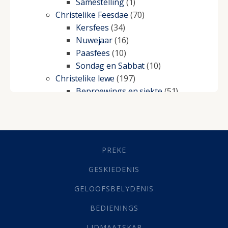
Samestelling
(1)
Christelike Feesdae
(70)
Kersfees
(34)
Nuwejaar
(16)
Paasfees
(10)
Sondag en Sabbat
(10)
Christelike lewe
(197)
Beproewings en siekte
(51)
Besluitneming
(6)
Dissipline
(10)
Geestelike Groei
(10)
Gehoorsaamheid
(6)
PREKE
Geld
(21)
Grys Areas
(4)
GESKIEDENIS
Hofsake
(2)
GELOOFSBELYDENIS
Lewensdoel
(3)
Selfondersoek
(1)
BEDIENINGS
Vervolging
(19)
LIDMAATSKAP