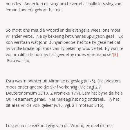
nuus kry. Ander kan nie wag om te vertel as hulle iets sleg van
iemand anders gehoor het nie.
So moet ons met die Woord en die evangelie wees: ons moet
vir ander vertel. Na sy bekering het Charles Spurgeon gesê: ‘Ek
kon verstaan wat John Bunyan bedoel het toe hy gesê het dat
hy vir die kraaie op lande van sy bekering wou vertel. Hy was te
vol om dit in te hou; hy het gevoel hy moes vir iemand sê.’
[3]
Esra was so.
Esra was ‘n priester uit Aäron se nageslag (v.1-5). Die priesters
moes onder andere die Skrif verkondig (Maleagi 2:7,
Deuteronomium 33:10, 2 Kronieke 17:7). Esra het byna die hele
Ou Testament gehad. Net Maleagi het nog ontbreek. Hy het
dit alles vir die volk geleer (v.10, vgl. 2 Timoteus 3:16).
Luister na die verkondiging van die Woord, en deel dit met