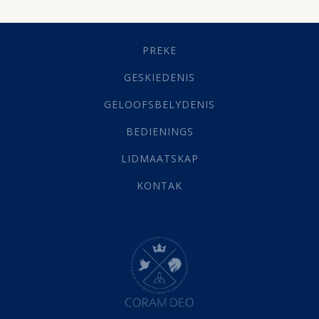
Dissipline
(10)
Geestelike Groei
(10)
Gehoorsaamheid
(6)
PREKE
Geld
(21)
Grys Areas
(4)
GESKIEDENIS
Hofsake
(2)
GELOOFSBELYDENIS
Lewensdoel
(3)
Selfondersoek
(1)
BEDIENINGS
Vervolging
(19)
LIDMAATSKAP
Werk
(22)
Eindtyd
(142)
KONTAK
Belonings
(4)
Dood
(26)
Hel
(21)
Hemel
(31)
Israel
(14)
Millennium
(1)
Oordeelsdag
(19)