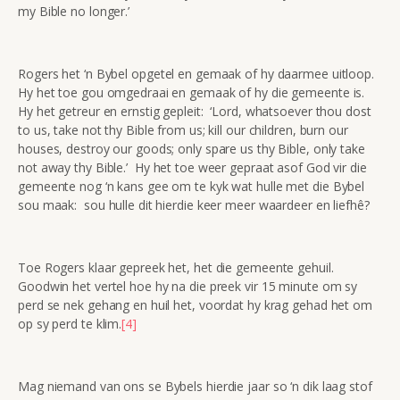
my Bible no longer.’
Rogers het ‘n Bybel opgetel en gemaak of hy daarmee uitloop.
Hy het toe gou omgedraai en gemaak of hy die gemeente is.
Hy het getreur en ernstig gepleit: ‘Lord, whatsoever thou dost
to us, take not thy Bible from us; kill our children, burn our
houses, destroy our goods; only spare us thy Bible, only take
not away thy Bible.’ Hy het toe weer gepraat asof God vir die
gemeente nog ‘n kans gee om te kyk wat hulle met die Bybel
sou maak: sou hulle dit hierdie keer meer waardeer en liefhê?
Toe Rogers klaar gepreek het, het die gemeente gehuil.
Goodwin het vertel hoe hy na die preek vir 15 minute om sy
perd se nek gehang en huil het, voordat hy krag gehad het om
op sy perd te klim.
[4]
Mag niemand van ons se Bybels hierdie jaar so ‘n dik laag stof