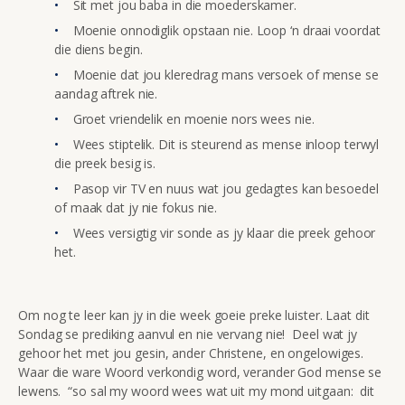
Sit met jou baba in die moederskamer.
Moenie onnodiglik opstaan nie. Loop ‘n draai voordat
die diens begin.
Moenie dat jou kleredrag mans versoek of mense se
aandag aftrek nie.
Groet vriendelik en moenie nors wees nie.
Wees stiptelik. Dit is steurend as mense inloop terwyl
die preek besig is.
Pasop vir TV en nuus wat jou gedagtes kan besoedel
of maak dat jy nie fokus nie.
Wees versigtig vir sonde as jy klaar die preek gehoor
het.
Om nog te leer kan jy in die week goeie preke luister. Laat dit
Sondag se prediking aanvul en nie vervang nie! Deel wat jy
gehoor het met jou gesin, ander Christene, en ongelowiges.
Waar die ware Woord verkondig word, verander God mense se
lewens. “so sal my woord wees wat uit my mond uitgaan: dit