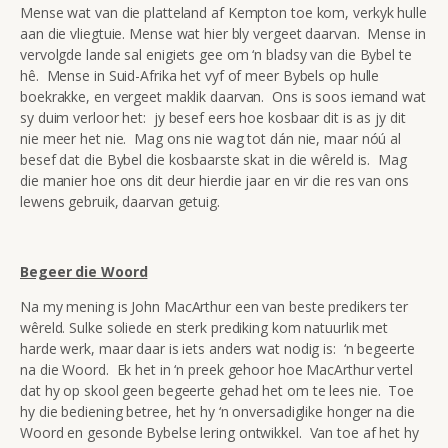
Mense wat van die platteland af Kempton toe kom, verkyk hulle
aan die vliegtuie. Mense wat hier bly vergeet daarvan. Mense in
vervolgde lande sal enigiets gee om ‘n bladsy van die Bybel te
hê. Mense in Suid-Afrika het vyf of meer Bybels op hulle
boekrakke, en vergeet maklik daarvan. Ons is soos iemand wat
sy duim verloor het: jy besef eers hoe kosbaar dit is as jy dit
nie meer het nie. Mag ons nie wag tot dán nie, maar nóú al
besef dat die Bybel die kosbaarste skat in die wêreld is. Mag
die manier hoe ons dit deur hierdie jaar en vir die res van ons
lewens gebruik, daarvan getuig.
Begeer die Woord
Na my mening is John MacArthur een van beste predikers ter
wêreld. Sulke soliede en sterk prediking kom natuurlik met
harde werk, maar daar is iets anders wat nodig is: ‘n begeerte
na die Woord. Ek het in ‘n preek gehoor hoe MacArthur vertel
dat hy op skool geen begeerte gehad het om te lees nie. Toe
hy die bediening betree, het hy ‘n onversadiglike honger na die
Woord en gesonde Bybelse lering ontwikkel. Van toe af het hy