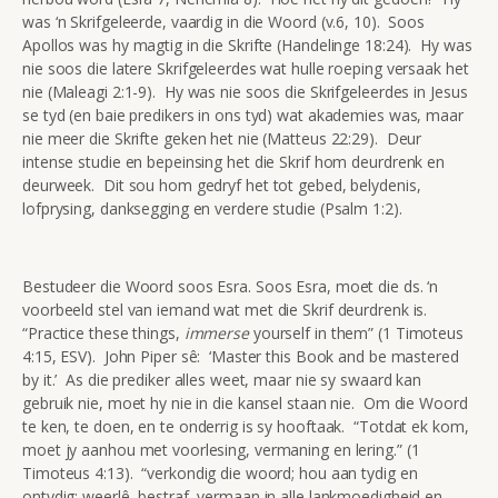
was ‘n Skrifgeleerde, vaardig in die Woord (v.6, 10). Soos
Apollos was hy magtig in die Skrifte (Handelinge 18:24). Hy was
nie soos die latere Skrifgeleerdes wat hulle roeping versaak het
nie (Maleagi 2:1-9). Hy was nie soos die Skrifgeleerdes in Jesus
se tyd (en baie predikers in ons tyd) wat akademies was, maar
nie meer die Skrifte geken het nie (Matteus 22:29). Deur
intense studie en bepeinsing het die Skrif hom deurdrenk en
deurweek. Dit sou hom gedryf het tot gebed, belydenis,
lofprysing, danksegging en verdere studie (Psalm 1:2).
Bestudeer die Woord soos Esra. Soos Esra, moet die ds. ‘n
voorbeeld stel van iemand wat met die Skrif deurdrenk is.
“Practice these things,
immerse
yourself in them” (1 Timoteus
4:15, ESV). John Piper sê: ‘Master this Book and be mastered
by it.’ As die prediker alles weet, maar nie sy swaard kan
gebruik nie, moet hy nie in die kansel staan nie. Om die Woord
te ken, te doen, en te onderrig is sy hooftaak. “Totdat ek kom,
moet jy aanhou met voorlesing, vermaning en lering.” (1
Timoteus 4:13). “verkondig die woord; hou aan tydig en
ontydig; weerlê, bestraf, vermaan in alle lankmoedigheid en