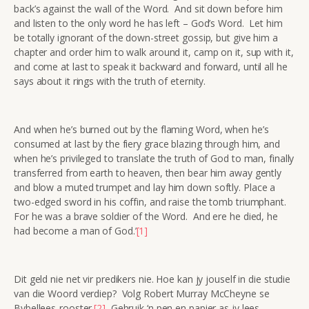
back’s against the wall of the Word. And sit down before him
and listen to the only word he has left – God’s Word. Let him
be totally ignorant of the down-street gossip, but give him a
chapter and order him to walk around it, camp on it, sup with it,
and come at last to speak it backward and forward, until all he
says about it rings with the truth of eternity.
And when he’s burned out by the flaming Word, when he’s
consumed at last by the fiery grace blazing through him, and
when he’s privileged to translate the truth of God to man, finally
transferred from earth to heaven, then bear him away gently
and blow a muted trumpet and lay him down softly. Place a
two-edged sword in his coffin, and raise the tomb triumphant.
For he was a brave soldier of the Word. And ere he died, he
had become a man of God.’
[1]
Dit geld nie net vir predikers nie. Hoe kan jy jouself in die studie
van die Woord verdiep? Volg Robert Murray McCheyne se
Bybellees-rooster.
[2]
Gebruik ‘n pen en papier as jy lees.