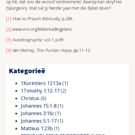
op hê, dat ons die woord ‘verdoemenis’ daarop kan skryf nie
(Spurgeon). Wat sal jy hierdie jaar met die Bybel doen?
[1]
How to Preach Biblically
, p.286
[2]
www.esv.org/biblereadingplans
[3]
Autobiography: vol.1
, p.89
[4]
Iain Murray,
The Puritan Hope
, pp.11-12
Kategorieë
1Korintiers 12:13a
(1)
1Timothy 1:12-17
(2)
Christus
(6)
Johannes 15:1-8
(1)
Johannes 3:16c
(1)
Johannes 5:1-17
(1)
Matteus 1:23b
(1)