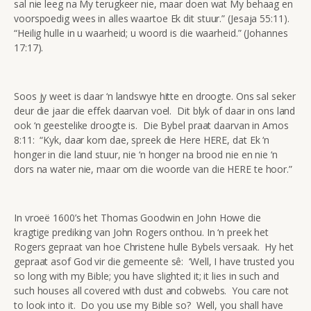
sal nie leeg na My terugkeer nie, maar doen wat My behaag en
voorspoedig wees in alles waartoe Ek dit stuur.” (Jesaja 55:11).
“Heilig hulle in u waarheid; u woord is die waarheid.” (Johannes
17:17).
Soos jy weet is daar ‘n landswye hitte en droogte. Ons sal seker
deur die jaar die effek daarvan voel. Dit blyk of daar in ons land
ook ‘n geestelike droogte is. Die Bybel praat daarvan in Amos
8:11: “Kyk, daar kom dae, spreek die Here HERE, dat Ek ‘n
honger in die land stuur, nie ‘n honger na brood nie en nie ‘n
dors na water nie, maar om die woorde van die HERE te hoor.”
In vroeë 1600’s het Thomas Goodwin en John Howe die
kragtige prediking van John Rogers onthou. In ‘n preek het
Rogers gepraat van hoe Christene hulle Bybels versaak. Hy het
gepraat asof God vir die gemeente sê: ‘Well, I have trusted you
so long with my Bible; you have slighted it; it lies in such and
such houses all covered with dust and cobwebs. You care not
to look into it. Do you use my Bible so? Well, you shall have