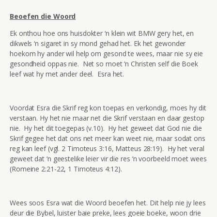
Beoefen die Woord
Ek onthou hoe ons huisdokter ‘n klein wit BMW gery het, en
dikwels ‘n sigaret in sy mond gehad het. Ek het gewonder
hoekom hy ander wil help om gesond te wees, maar nie sy eie
gesondheid oppas nie. Net so moet ‘n Christen self die Boek
leef wat hy met ander deel. Esra het.
Voordat Esra die Skrif reg kon toepas en verkondig, moes hy dit
verstaan. Hy het nie maar net die Skrif verstaan en daar gestop
nie. Hy het dit toegepas (v.10). Hy het geweet dat God nie die
Skrif gegee het dat ons net meer kan weet nie, maar sodat ons
reg kan leef (vgl. 2 Timoteus 3:16, Matteus 28:19). Hy het veral
geweet dat ‘n geestelike leier vir die res ‘n voorbeeld moet wees
(Romeine 2:21-22, 1 Timoteus 4:12).
Wees soos Esra wat die Woord beoefen het. Dit help nie jy lees
deur die Bybel, luister baie preke, lees goeie boeke, woon drie