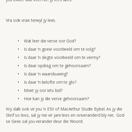
Vra ook vrae terwyl jy lees.
Wat leer die verse oor God?
Is daar ‘n goeie voorbeeld om te volg?
Is daar ‘n slegte voorbeeld om te vermy?
Is daar opdrag om te gehoorsaam?
Is daar ‘n waarskuwing?
Is daar ‘n belofte om te glo?
Moet jy oor iets bid?
Hoe kan jy die verse gehoorsaam?
Kry dalk ook vir jou ‘n ESV of MacArthur Studie Bybel. As jy die
Skrif so lees, sal jy nie vir jare lees en onveranderd bly nie. God
se Gees sal jou verander deur die Woord.