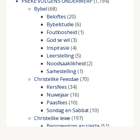
PREKE VOLGENS ONDERWERP
(1,194)
Bybel
(68)
Beloftes
(20)
Bybelstudie
(6)
Foutloosheid
(1)
God se wil
(3)
Inspirasie
(4)
Leerstelling
(5)
Noodsaaklikheid
(2)
Samestelling
(1)
Christelike Feesdae
(70)
Kersfees
(34)
Nuwejaar
(16)
Paasfees
(10)
Sondag en Sabbat
(10)
Christelike lewe
(197)
Beproewings en siekte
(51)
Besluitneming
(6)