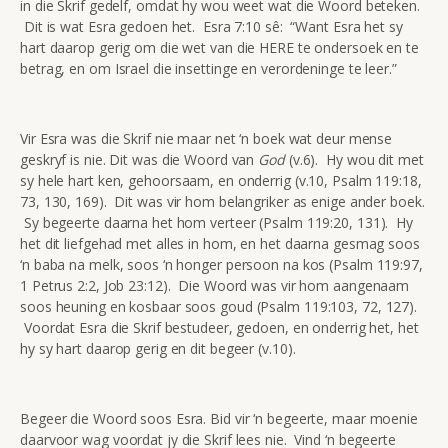
in die Skrif gedelf, omdat hy wou weet wat die Woord beteken.
Dit is wat Esra gedoen het. Esra 7:10 sê: “Want Esra het sy
hart daarop gerig om die wet van die HERE te ondersoek en te
betrag, en om Israel die insettinge en verordeninge te leer.”
Vir Esra was die Skrif nie maar net ‘n boek wat deur mense
geskryf is nie. Dit was die Woord van
God
(v.6). Hy wou dit met
sy hele hart ken, gehoorsaam, en onderrig (v.10, Psalm 119:18,
73, 130, 169). Dit was vir hom belangriker as enige ander boek.
Sy begeerte daarna het hom verteer (Psalm 119:20, 131). Hy
het dit liefgehad met alles in hom, en het daarna gesmag soos
‘n baba na melk, soos ‘n honger persoon na kos (Psalm 119:97,
1 Petrus 2:2, Job 23:12). Die Woord was vir hom aangenaam
soos heuning en kosbaar soos goud (Psalm 119:103, 72, 127).
Voordat Esra die Skrif bestudeer, gedoen, en onderrig het, het
hy sy hart daarop gerig en dit begeer (v.10).
Begeer die Woord soos Esra. Bid vir ‘n begeerte, maar moenie
daarvoor wag voordat jy die Skrif lees nie. Vind ‘n begeerte