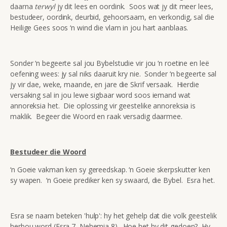
daarna
terwyl
jy dit lees en oordink. Soos wat jy dit meer lees,
bestudeer, oordink, deurbid, gehoorsaam, en verkondig, sal die
Heilige Gees soos ‘n wind die vlam in jou hart aanblaas.
Sonder ‘n begeerte sal jou Bybelstudie vir jou ‘n roetine en leë
oefening wees: jy sal niks daaruit kry nie. Sonder ‘n begeerte sal
jy vir dae, weke, maande, en jare die Skrif versaak. Hierdie
versaking sal in jou lewe sigbaar word soos iemand wat
annoreksia het. Die oplossing vir geestelike annoreksia is
maklik. Begeer die Woord en raak versadig daarmee.
Bestudeer die Woord
‘n Goeie vakman ken sy gereedskap. ‘n Goeie skerpskutter ken
sy wapen. ‘n Goeie prediker ken sy swaard, die Bybel. Esra het.
Esra se naam beteken 'hulp': hy het gehelp dat die volk geestelik
herbou word (Esra 7, Nehemia 8). Hoe het hy dit gedoen? Hy