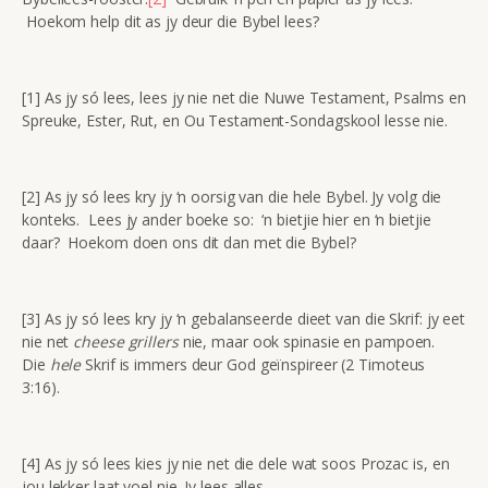
Hoekom help dit as jy deur die Bybel lees?
[1] As jy só lees, lees jy nie net die Nuwe Testament, Psalms en
Spreuke, Ester, Rut, en Ou Testament-Sondagskool lesse nie.
[2] As jy só lees kry jy ‘n oorsig van die hele Bybel. Jy volg die
konteks. Lees jy ander boeke so: ‘n bietjie hier en ‘n bietjie
daar? Hoekom doen ons dit dan met die Bybel?
[3] As jy só lees kry jy ‘n gebalanseerde dieet van die Skrif: jy eet
nie net
cheese grillers
nie, maar ook spinasie en pampoen.
Die
hele
Skrif is immers deur God geïnspireer (2 Timoteus
3:16).
[4] As jy só lees kies jy nie net die dele wat soos Prozac is, en
jou lekker laat voel nie. Jy lees alles.