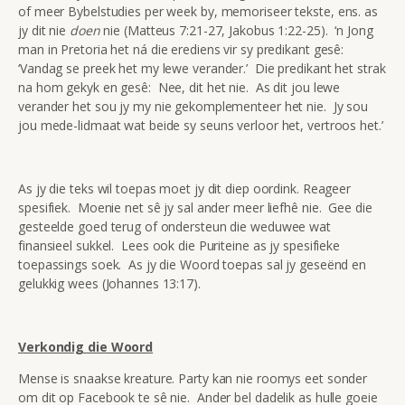
of meer Bybelstudies per week by, memoriseer tekste, ens. as
jy dit nie
doen
nie (Matteus 7:21-27, Jakobus 1:22-25). ‘n Jong
man in Pretoria het ná die erediens vir sy predikant gesê:
‘Vandag se preek het my lewe verander.’ Die predikant het strak
na hom gekyk en gesê: Nee, dit het nie. As dit jou lewe
verander het sou jy my nie gekomplementeer het nie. Jy sou
jou mede-lidmaat wat beide sy seuns verloor het, vertroos het.’
As jy die teks wil toepas moet jy dit diep oordink. Reageer
spesifiek. Moenie net sê jy sal ander meer liefhê nie. Gee die
gesteelde goed terug of ondersteun die weduwee wat
finansieel sukkel. Lees ook die Puriteine as jy spesifieke
toepassings soek. As jy die Woord toepas sal jy geseënd en
gelukkig wees (Johannes 13:17).
Verkondig die Woord
Mense is snaakse kreature. Party kan nie roomys eet sonder
om dit op Facebook te sê nie. Ander bel dadelik as hulle goeie