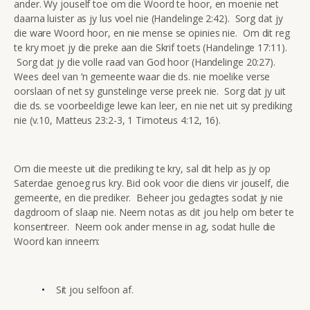
ander. Wy jouself toe om die Woord te hoor, en moenie net
daarna luister as jy lus voel nie (Handelinge 2:42). Sorg dat jy
die ware Woord hoor, en nie mense se opinies nie. Om dit reg
te kry moet jy die preke aan die Skrif toets (Handelinge 17:11).
Sorg dat jy die volle raad van God hoor (Handelinge 20:27).
Wees deel van ‘n gemeente waar die ds. nie moelike verse
oorslaan of net sy gunstelinge verse preek nie. Sorg dat jy uit
die ds. se voorbeeldige lewe kan leer, en nie net uit sy prediking
nie (v.10, Matteus 23:2-3, 1 Timoteus 4:12, 16).
Om die meeste uit die prediking te kry, sal dit help as jy op
Saterdae genoeg rus kry. Bid ook voor die diens vir jouself, die
gemeente, en die prediker. Beheer jou gedagtes sodat jy nie
dagdroom of slaap nie. Neem notas as dit jou help om beter te
konsentreer. Neem ook ander mense in ag, sodat hulle die
Woord kan inneem:
Sit jou selfoon af.