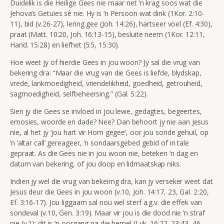
Duidelik is die Heilige Gees nie maar net ‘n krag soos wat die
Jehova’s Getuies sê nie. Hy is ‘n Persoon wat dink (1Kor. 2:10-
11), bid (v.26-27), lering gee (Joh. 14:26), hartseer voel (Ef. 4:30),
praat (Matt. 10:20, Joh. 16:13-15), besluite neem (1Kor. 12:11,
Hand. 15:28) en liefhet (5:5, 15:30).
Hoe weet jy of hierdie Gees in jou woon? Jy sal die vrug van
bekering dra: “Maar die vrug van die Gees is liefde, blydskap,
vrede, lankmoedigheid, vriendelikheid, goedheid, getrouheid,
sagmoedigheid, selfbeheersing.” (Gal. 5:22).
Sien jy die Gees se invloed in jou lewe, gedagtes, begeertes,
emosies, woorde en dade? Nee? Dan behoort jy nie aan Jesus
nie, al het jy ‘jou hart vir Hom gegee’, oor jou sonde gehuil, op
‘n ‘altar call’ gereageer, ‘n sondaarsgebed gebid of in tale
gepraat. As die Gees nie in jou woon nie, beteken ‘n dag en
datum van bekering, of jou doop en lidmaatskap niks.
Indien jy wel die vrug van bekeirng dra, kan jy verseker weet dat
Jesus deur die Gees in jou woon (v.10, Joh. 14:17, 23, Gal. 2:20,
Ef. 3:16-17). Jou liggaam sal nou wel sterf a.g.v. die effek van
sondeval (v.10, Gen. 3:19). Maar vir jou is die dood nie ‘n straf
nie (v.1); dit is ‘n oorgang na die hemel (Luk. 16:22, 23:43, 46,