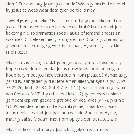
Hom? Treur en sug jy oor jou sonde? Wens jy om in die hemel
by Jesus te wees waar daar geen sonde is nie?
Twyfel jy; is jy onseker? Is dit dalk omdat jy jou sekerheid op
jouself bou, eerder as op Jesus en die kruis? Is dit omdat jou
bekering nie so dramaties soos Paulus of iemand anders s’n
was nie? Dit beteken nie jy is ongered nie. God is groter as jou
gewete en die rustige gevoel in jou hart; Hy weet jy is sy kind
(1Joh. 3:20).
Maar dalk is dit tog so dat jy ongered is. Jy moet besef dat jy
hopeloos verlore is en dat Jesus en sy kruisdood jou enigste
hoop is. Jy moet jou hele vertroue in Hom plaas. Sê dankie as jy
gered is, aangesien jy die Here erf en alles wat syne is (v.17, Ps.
73:25-26, Matt. 25:34, Gal. 4:7, Ef. 1:14). Jy is ‘n mede-ergenaam
van Christus (v.17). Hy erf alles (Heb. 1:2). Jy en Jesus is binne
gemeenskap van goedere getroud en deel alles (v.17). Jy is nie
‘n 50% aandeelhouer in die Koninkryk nie, maar besit
alles
.
Jesus deel alles met jou. Jy is nou wel nie God soos Hy nie,
maar jy sal selfs saam met Hom op sy troon sit (Op. 3:21)!
Maar dit kom met ‘n prys. Jesus het gely en jy sal in sy