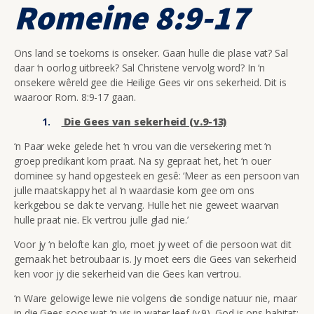
Romeine 8:9-17
Ons land se toekoms is onseker. Gaan hulle die plase vat? Sal
daar ‘n oorlog uitbreek? Sal Christene vervolg word? In ‘n
onsekere wêreld gee die Heilige Gees vir ons sekerheid. Dit is
waaroor Rom. 8:9-17 gaan.
Die Gees van sekerheid (v.9-13)
‘n Paar weke gelede het ‘n vrou van die versekering met ‘n
groep predikant kom praat. Na sy gepraat het, het ‘n ouer
dominee sy hand opgesteek en gesê: ‘Meer as een persoon van
julle maatskappy het al ‘n waardasie kom gee om ons
kerkgebou se dak te vervang. Hulle het nie geweet waarvan
hulle praat nie. Ek vertrou julle glad nie.’
Voor jy ‘n belofte kan glo, moet jy weet of die persoon wat dit
gemaak het betroubaar is. Jy moet eers die Gees van sekerheid
ken voor jy die sekerheid van die Gees kan vertrou.
‘n Ware gelowige lewe nie volgens die sondige natuur nie, maar
in die Gees soos wat ‘n vis in water leef (v.9). God is ons habitat;