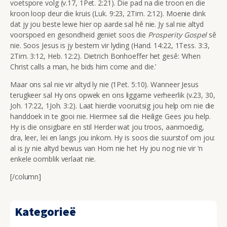
voetspore volg (v.17, 1Pet. 2:21). Die pad na die troon en die
kroon loop deur die kruis (Luk. 9:23, 2Tim. 2:12). Moenie dink
dat jy jou beste lewe hier op aarde sal hê nie. Jy sal nie altyd
voorspoed en gesondheid geniet soos die
Prosperity Gospel
sê
nie. Soos Jesus is jy bestem vir lyding (Hand. 14:22, 1Tess. 3:3,
2Tim. 3:12, Heb. 12:2). Dietrich Bonhoeffer het gesê: ‘When
Christ calls a man, he bids him come and die.’
Maar ons sal nie vir altyd ly nie (1Pet. 5:10). Wanneer Jesus
terugkeer sal Hy ons opwek en ons liggame verheerlik (v.23, 30,
Joh. 17:22, 1Joh. 3:2). Laat hierdie vooruitsig jou help om nie die
handdoek in te gooi nie. Hiermee sal die Heilige Gees jou help.
Hy is die onsigbare en stil Herder wat jou troos, aanmoedig,
dra, leer, lei en langs jou inkom. Hy is soos die suurstof om jou:
al is jy nie altyd bewus van Hom nie het Hy jou nog nie vir ‘n
enkele oomblik verlaat nie.
[/column]
Kategorieë