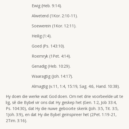
Ewig (Heb. 9:14).
Alwetend (1Kor. 2:10-11).
Soewerein (1Kor. 12:11).
Heilig (1:4).
Goed (Ps. 143:10).
Roemryk (1Pet. 4:14).
Genadig (Heb. 10:29).
Waaragtig (Joh. 14:17).
Almagtig (v.11, 1:4, 15:19, Sag. 4:6, Hand. 10:38).
Hy doen die werke wat God doen. Om net drie voorbeelde uit te
lig, sê die Bybel vir ons dat Hy geskep het (Gen. 1:2, Job 33:4,
Ps. 104:30), dat Hy die nuwe geboorte skenk (Joh. 3:5, Tit. 3:5,
1Joh. 3:9), en dat Hy die Bybel geïnspireer het (2Pet. 1:19-21,
2Tim. 3:16).