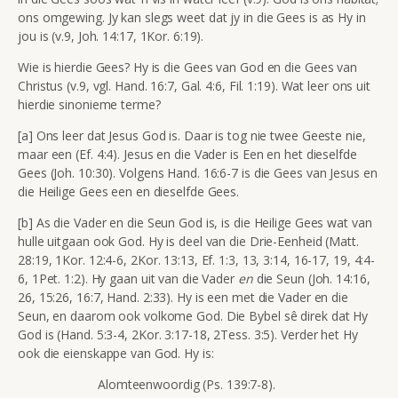
ons omgewing. Jy kan slegs weet dat jy in die Gees is as Hy in
jou is (v.9, Joh. 14:17, 1Kor. 6:19).
Wie is hierdie Gees? Hy is die Gees van God en die Gees van
Christus (v.9, vgl. Hand. 16:7, Gal. 4:6, Fil. 1:19). Wat leer ons uit
hierdie sinonieme terme?
[a] Ons leer dat Jesus God is. Daar is tog nie twee Geeste nie,
maar een (Ef. 4:4). Jesus en die Vader is Een en het dieselfde
Gees (Joh. 10:30). Volgens Hand. 16:6-7 is die Gees van Jesus en
die Heilige Gees een en dieselfde Gees.
[b] As die Vader en die Seun God is, is die Heilige Gees wat van
hulle uitgaan ook God. Hy is deel van die Drie-Eenheid (Matt.
28:19, 1Kor. 12:4-6, 2Kor. 13:13, Ef. 1:3, 13, 3:14, 16-17, 19, 4:4-
6, 1Pet. 1:2). Hy gaan uit van die Vader
en
die Seun (Joh. 14:16,
26, 15:26, 16:7, Hand. 2:33). Hy is een met die Vader en die
Seun, en daarom ook volkome God. Die Bybel sê direk dat Hy
God is (Hand. 5:3-4, 2Kor. 3:17-18, 2Tess. 3:5). Verder het Hy
ook die eienskappe van God. Hy is:
Alomteenwoordig (Ps. 139:7-8).