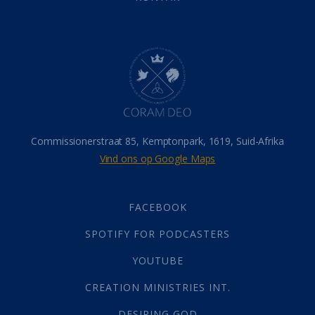
Belonings
(4)
Dood
(26)
Hel
(21)
Hemel
(31)
Israel
(14)
Millennium
(1)
Oordeelsdag
(19)
Verheerlikte liggaam
(3)
Commissionerstraat 85, Kemptonpark, 1619, Suid-Afrika
Wederkoms
(27)
Vind ons op Google Maps
Gebed
(87)
Dankbaarheid
(5)
Die Onse Vader
(12)
FACEBOOK
Vas
(2)
SPOTIFY FOR PODCASTERS
God
(392)
Afgode
(23)
YOUTUBE
Tien Plae
(5)
CREATION MINISTRIES INT.
Almag
(1)
Alomteenwoordig
(4)
DESIRING GOD