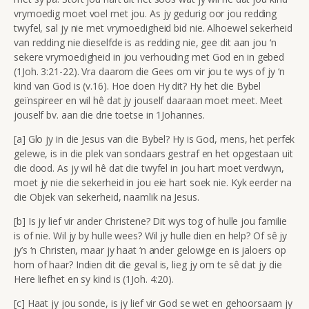
vrymoedig moet voel met jou. As jy gedurig oor jou redding
twyfel, sal jy nie met vrymoedigheid bid nie. Alhoewel sekerheid
van redding nie dieselfde is as redding nie, gee dit aan jou ‘n
sekere vrymoedigheid in jou verhouding met God en in gebed
(1Joh. 3:21-22). Vra daarom die Gees om vir jou te wys of jy ‘n
kind van God is (v.16). Hoe doen Hy dit? Hy het die Bybel
geïnspireer en wil hê dat jy jouself daaraan moet meet. Meet
jouself bv. aan die drie toetse in 1Johannes.
[a] Glo jy in die Jesus van die Bybel? Hy is God, mens, het perfek
gelewe, is in die plek van sondaars gestraf en het opgestaan uit
die dood. As jy wil hê dat die twyfel in jou hart moet verdwyn,
moet jy nie die sekerheid in jou eie hart soek nie. Kyk eerder na
die Objek van sekerheid, naamlik na Jesus.
[b] Is jy lief vir ander Christene? Dit wys tog of hulle jou familie
is of nie. Wil jy by hulle wees? Wil jy hulle dien en help? Of sê jy
jy’s ‘n Christen, maar jy haat ‘n ander gelowige en is jaloers op
hom of haar? Indien dit die geval is, lieg jy om te sê dat jy die
Here liefhet en sy kind is (1Joh. 4:20).
[c] Haat jy jou sonde, is jy lief vir God se wet en gehoorsaam jy