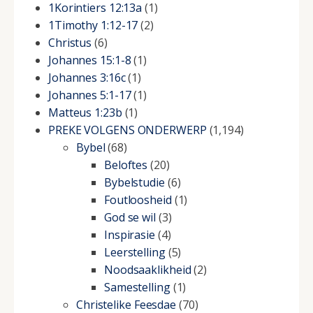
1Korintiers 12:13a
(1)
1Timothy 1:12-17
(2)
Christus
(6)
Johannes 15:1-8
(1)
Johannes 3:16c
(1)
Johannes 5:1-17
(1)
Matteus 1:23b
(1)
PREKE VOLGENS ONDERWERP
(1,194)
Bybel
(68)
Beloftes
(20)
Bybelstudie
(6)
Foutloosheid
(1)
God se wil
(3)
Inspirasie
(4)
Leerstelling
(5)
Noodsaaklikheid
(2)
Samestelling
(1)
Christelike Feesdae
(70)