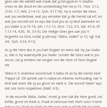
gees van die wêreld wat maak dat jy terugval en ‘n slaafse
vrees vir die dood en die oordeelsdag het nie (v.15, 1Kor. 2:12,
2Tim. 1:7, Heb. 2:14-15, 1Joh. 4:17-18). Hy is eerder die Gees
wat jou wederbaar, wat jou verseker dat jy die hemel sal erf, en
wat jou verseël om te wys dat God jou as sy kind aanneem en
jou Vader is (v.15-16, Joh. 1:12-13, 2Kor. 1:22, 5:5, Gal. 4:5-6, Ef.
1:13-14, 4:30, Tit. 3:5-6). Die Heilige Gees gee aan jou ‘n
begeerte na God, sodat jy uitroep: “Abba, Vader!” (v.15, vgl. Gal.
4:6, 1Joh. 3:24, 4:13).
As jy die Here dus in jou hart begeer en wens dat Hy jou Vader
is, dan is Hy waarskynlik jou Vader. Sonder die Gees wat in jou
woon, sal jy immers nie omgee oor die Here of Hom begeer
nie.
‘Abba’ is ‘n Aramese woord wat ‘n baba sê as hy die eerste keer
‘Pappa’ sê. Dit spreek van ‘n nabye en intieme verhouding; van ‘n
kind wat weet dat sy pa groot en sterk is. Die woord ‘Vader’ wys
dat ons Hom respekteer (Matt. 6:9).
In die woorde ‘Abba, Vader,’ moet jy sien dat die Here goed, vol
liefde, groot en sterk is. Praat in vertroue met Hom soos ‘n kind
met sy pa. Stort jou hart uit net soos wat jy wil hê dat jou kind