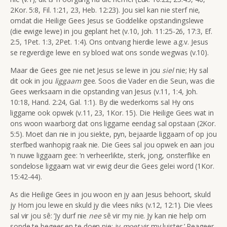
2Kor. 5:8, Fil. 1:21, 23, Heb. 12:23). Jou siel kan nie sterf nie,
omdat die Heilige Gees Jesus se Goddelike opstandingslewe
(die ewige lewe) in jou geplant het (v.10, Joh. 11:25-26, 17:3, Ef.
2:5, 1Pet. 1:3, 2Pet. 1:4). Ons ontvang hierdie lewe a.g.v. Jesus
se regverdige lewe en sy bloed wat ons sonde wegwas (v.10).
Maar die Gees gee nie net Jesus se lewe in jou
siel
nie; Hy sal
dit ook in jou
liggaam
gee. Soos die Vader en die Seun, was die
Gees werksaam in die opstanding van Jesus (v.11, 1:4, Joh.
10:18, Hand. 2:24, Gal. 1:1). By die wederkoms sal Hy ons
liggame ook opwek (v.11, 23, 1Kor. 15). Die Heilige Gees wat in
ons woon waarborg dat ons liggame eendag sal opstaan (2Kor.
5:5). Moet dan nie in jou siekte, pyn, bejaarde liggaam of op jou
sterfbed wanhopig raak nie. Die Gees sal jou opwek en aan jou
‘n nuwe liggaam gee: ‘n verheerlikte, sterk, jong, onsterflike en
sondelose liggaam wat vir ewig deur die Gees gelei word (1Kor.
15:42-44).
As die Heilige Gees in jou woon en jy aan Jesus behoort, skuld
jy Hom jou lewe en skuld jy die vlees niks (v.12, 12:1). Die vlees
sal vir jou sê: ‘Jy durf nie
nee
sê vir my nie. Jy kan nie help om
sonde te begeer en te doen nie; jy
moet
vir my luister.’ Reageer