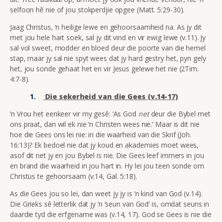
selfoon hê nie of jou stokperdjie opgee (Matt. 5:29-30).
Jaag Christus, ‘n heilige lewe en gehoorsaamheid na. As jy dit
met jou hele hart soek, sal jy dit vind en vir ewig lewe (v.11). Jy
sal vol sweet, modder en bloed deur die poorte van die hemel
stap, maar jy sal nie spyt wees dat jy hard gestry het, pyn gely
het, jou sonde gehaat het en vir Jesus gelewe het nie (2Tim.
4:7-8).
Die sekerheid van die Gees (v.14-17)
‘n Vrou het eenkeer vir my gesê: ‘As God
net
deur die Bybel met
ons praat, dan wil ek nie ‘n Christen wees nie.’ Maar is dit nie
hoe die Gees ons lei nie: in die waarheid van die Skrif (Joh.
16:13)? Ek bedoel nie dat jy koud en akademies moet wees,
asof dit net jy en jou Bybel is nie. Die Gees leef immers in jou
en brand die waarheid in jou hart in. Hy lei jou teen sonde om
Christus te gehoorsaam (v.14, Gal. 5:18).
As die Gees jou so lei, dan weet jy jy is ‘n kind van God (v.14).
Die Grieks sê letterlik dat jy ‘n ‘seun van God’ is, omdat seuns in
daardie tyd die erfgename was (v.14, 17). God se Gees is nie die