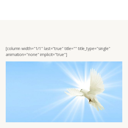
[column width="1/1" last="true" title="" title_type="single"
animation="none" implicit="true"]