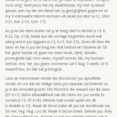
soos volg: ‘Nee! Jesus het my skuld betaal, my met sy bloed
gewas, aan my die rein kleed van sy geregtigheid gegee en vir
my ‘n volmaakte rekord voorsien─ek skuld jou niks!’ (v.12, 2Kor.
5:21, Kol. 2:14, 1Joh. 1:7).
As jy na die vlees luister sal jy vir ewig sterf in die hel (v.13, 6,
6:23, Op. 21:8). Maak dus die sondige begeertes dood wat
uiting vind in jou liggaam (v.13, 6:13, Kol. 3:5). Doen dit deur die
Gees en nie in jou eie krag nie. Wat bedoel ek? Moenie sê: ‘Ek
het gister besluit ek gaan nie meer vloek, drink, skinder,
pornografie kyk, nors wees, myself ooreet, kla, my humeur
verloor, ens.’ nie. Jou goeie voorneme sal ‘n dag, ‘n week, of ‘n
maand hou, en dan sal jy terugval.
Lees en memoriseer eerder die Woord oor jou spesifieke
sonde, en vra dat die Heilige Gees jou daaraan sal herinner as
jy in die versoeking kom. Die Woord is die swaard van die Gees
(Ef. 6:17). Bid in afhanklikheid van die Gees om jou sonde te
oorwin (v.13, Ef. 6:18). Moenie met sonde speel nie; dit
is dodelik (v.13). Maak dit dood sodat dit jou nie doodmaak nie.
Sê nee. Veg. Vlug. Los dit. Maak ‘n skoon breek. Bekeer jou. Bely
dit. Tree radikaal op, al moet jy ook jou vriende verloor, nie ‘n