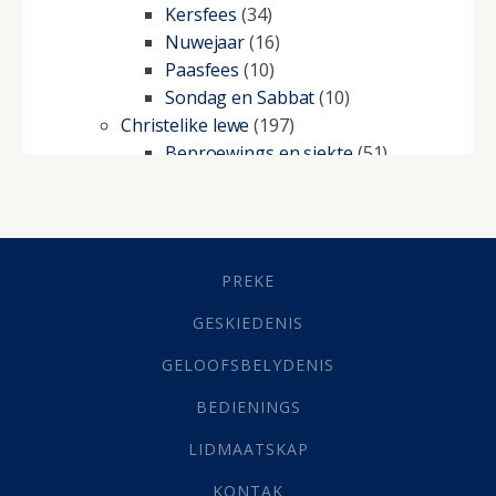
Kersfees
(34)
Nuwejaar
(16)
Paasfees
(10)
Sondag en Sabbat
(10)
Christelike lewe
(197)
Beproewings en siekte
(51)
Besluitneming
(6)
Dissipline
(10)
Geestelike Groei
(10)
Gehoorsaamheid
(6)
PREKE
Geld
(21)
Grys Areas
(4)
GESKIEDENIS
Hofsake
(2)
GELOOFSBELYDENIS
Lewensdoel
(3)
Selfondersoek
(1)
BEDIENINGS
Vervolging
(19)
LIDMAATSKAP
Werk
(22)
Eindtyd
(142)
KONTAK