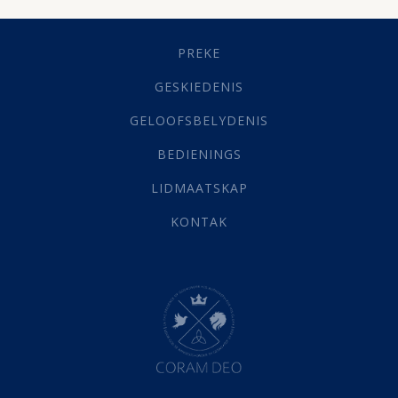
Geestelike Groei
(10)
Gehoorsaamheid
(6)
PREKE
Geld
(21)
Grys Areas
(4)
GESKIEDENIS
Hofsake
(2)
GELOOFSBELYDENIS
Lewensdoel
(3)
Selfondersoek
(1)
BEDIENINGS
Vervolging
(19)
LIDMAATSKAP
Werk
(22)
Eindtyd
(142)
KONTAK
Belonings
(4)
Dood
(26)
Hel
(21)
Hemel
(31)
Israel
(14)
Millennium
(1)
Oordeelsdag
(19)
Verheerlikte liggaam
(3)