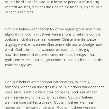
as ons hierdie hoofstukke uit ‘n hemelse perspektief in die lig
van hfst.4-5 lees, sien ons dat God op die troon is, en dat Hý in
beheer is van alles.
God is in beheer wanneer dit lyk of die regering ons land in die
afgrond inry. God is in beheer wanneer ons onseker is oor die
toekoms. God is in beheer wanneer Christene in die weste
uitgelag word, en wanneer Christene in die ooste doodgemaak
word. God is in beheer wanneer evolusie, aborsie, gay
huwelike, immoraliteit, terrorisme, misdaad, korrupsie, vals
godsdienste, en onverdraagsaamheid teenoor Christene en die
Bybel hoogty vier.
God is in beheer wanneer daar aardbewings, tsunamis,
tornados, vloede en droogtes is. God is in beheer wanneer daar
bose leiers is wat die wêreld wil oorneem. God is in beheer
wanneer die ekonomie op sy neus duik. God is in beheer
wanneer daar siektes uitbreek. God is in beheer wanneer
nasies teen mekaar oorlog voer. God is in beheer wanneer