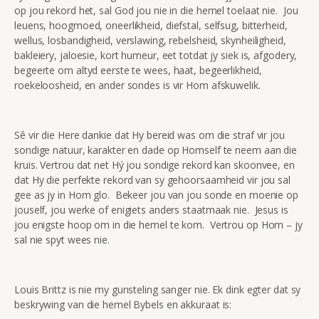
op jou rekord het, sal God jou nie in die hemel toelaat nie. Jou
leuens, hoogmoed, oneerlikheid, diefstal, selfsug, bitterheid,
wellus, losbandigheid, verslawing, rebelsheid, skynheiligheid,
bakleiery, jaloesie, kort humeur, eet totdat jy siek is, afgodery,
begeerte om altyd eerste te wees, haat, begeerlikheid,
roekeloosheid, en ander sondes is vir Hom afskuwelik.
Sê vir die Here dankie dat Hy bereid was om die straf vir jou
sondige natuur, karakter en dade op Homself te neem aan die
kruis. Vertrou dat net Hý jou sondige rekord kan skoonvee, en
dat Hy die perfekte rekord van sy gehoorsaamheid vir jou sal
gee as jy in Hom glo. Bekeer jou van jou sonde en moenie op
jouself, jou werke of enigiets anders staatmaak nie. Jesus is
jou enigste hoop om in die hemel te kom. Vertrou op Hom – jy
sal nie spyt wees nie.
Louis Brittz is nie my gunsteling sanger nie. Ek dink egter dat sy
beskrywing van die hemel Bybels en akkuraat is: