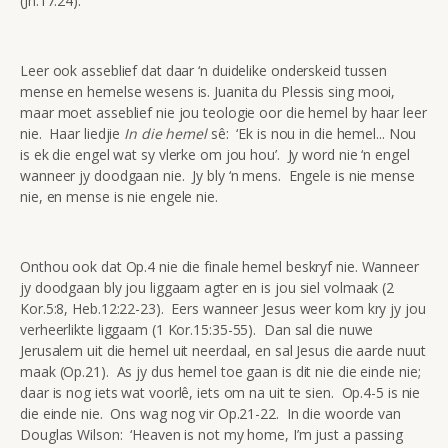
(Jh.17:24).
Leer ook asseblief dat daar ‘n duidelike onderskeid tussen
mense en hemelse wesens is. Juanita du Plessis sing mooi,
maar moet asseblief nie jou teologie oor die hemel by haar leer
nie. Haar liedjie
In die hemel
sê: ‘Ek is nou in die hemel... Nou
is ek die engel wat sy vlerke om jou hou’. Jy word nie ‘n engel
wanneer jy doodgaan nie. Jy bly ‘n mens. Engele is nie mense
nie, en mense is nie engele nie.
Onthou ook dat Op.4 nie die finale hemel beskryf nie. Wanneer
jy doodgaan bly jou liggaam agter en is jou siel volmaak (2
Kor.5:8, Heb.12:22-23). Eers wanneer Jesus weer kom kry jy jou
verheerlikte liggaam (1 Kor.15:35-55). Dan sal die nuwe
Jerusalem uit die hemel uit neerdaal, en sal Jesus die aarde nuut
maak (Op.21). As jy dus hemel toe gaan is dit nie die einde nie;
daar is nog iets wat voorlê, iets om na uit te sien. Op.4-5 is nie
die einde nie. Ons wag nog vir Op.21-22. In die woorde van
Douglas Wilson: ‘Heaven is not my home, I’m just a passing