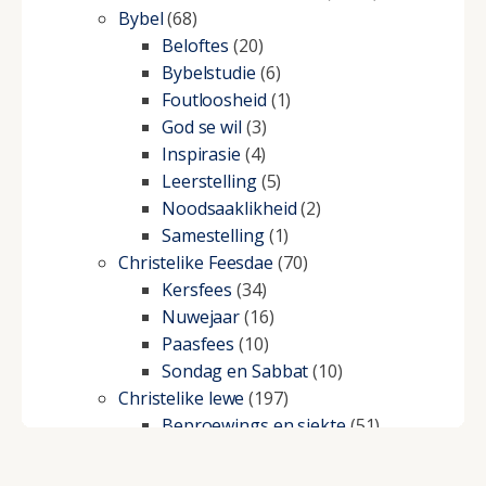
Bybel
(68)
Beloftes
(20)
Bybelstudie
(6)
Foutloosheid
(1)
God se wil
(3)
Inspirasie
(4)
Leerstelling
(5)
Noodsaaklikheid
(2)
Samestelling
(1)
Christelike Feesdae
(70)
Kersfees
(34)
Nuwejaar
(16)
Paasfees
(10)
Sondag en Sabbat
(10)
Christelike lewe
(197)
Beproewings en siekte
(51)
Besluitneming
(6)
Dissipline
(10)