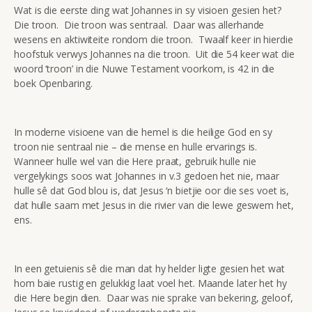
Wat is die eerste ding wat Johannes in sy visioen gesien het?
Die troon. Die troon was sentraal. Daar was allerhande
wesens en aktiwiteite rondom die troon. Twaalf keer in hierdie
hoofstuk verwys Johannes na die troon. Uit die 54 keer wat die
woord ‘troon’ in die Nuwe Testament voorkom, is 42 in die
boek Openbaring.
In moderne visioene van die hemel is die heilige God en sy
troon nie sentraal nie – die mense en hulle ervarings is.
Wanneer hulle wel van die Here praat, gebruik hulle nie
vergelykings soos wat Johannes in v.3 gedoen het nie, maar
hulle sê dat God blou is, dat Jesus ‘n bietjie oor die ses voet is,
dat hulle saam met Jesus in die rivier van die lewe geswem het,
ens.
In een getuienis sê die man dat hy helder ligte gesien het wat
hom baie rustig en gelukkig laat voel het. Maande later het hy
die Here begin dien. Daar was nie sprake van bekering, geloof,