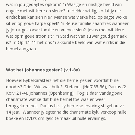
wat in jou gedagtes opkom? ‘n Wasige en mistige beeld van
engele met wit klere en vlerke? ‘n Helder wit lig, sodat jy nie
eintlik baie kan sien nie? Mense wat vlerke het, op sagte wolke
sit en op goue harpe speel? ‘n Reuse familie-saamtrek wanneer
jy jou afgestorwe familie en vriende sien? Jesus met wit klere
wat op ‘n goue troon sit? ‘n Stad wat van suiwer goud gemaak
is? In Op.4:1-11 het ons ‘n akkurate beeld van wat eintlik in die
hemel aangaan.
Wat het Johannes gesien? (v.1-8a)
Hoeveel Bybelkarakters het die hemel gesien voordat hulle
dood is? Drie. Wie was hulle? Stefanus (Hd.7:55-56), Paulus (2
Kor.12:1-4), Johannes (Openbaring). Tog is daar vandag baie
charismate wat sê dat hulle hemel toe was en weer
teruggekom het. Paulus het sy hemelse ervaring stilgehou vir
14 jaar. Wanneer jy egter na die charismate kyk, verkoop hulle
boeke en DVD’s om geld te maak uit hulle ervarings.