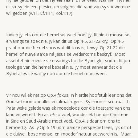
Hy nie gedoen omdat Hy eensaam of verveeld was nie. Hy het
dit vir sy eie eer, plesier, en volgens die raad van sy soewereine
wil gedoen (v.11, Ef.1:11, Kol.1:17).
Indien jy iets oor die hemel wil weet hoef jy dit nie in mense se
ervarings te soek nie. Jy kan dit uit Op.4-5, 21-22 kry. Op.4-5
praat oor die hemel soos wat dit tans is, terwyl Op.21-22 die
hemel of nuwe aarde ná Jesus se wederkoms beskryf. Moet
asseblief nie mense se ervarings bo die Bybel glo, sodat dít jou
teologie van die hemel bepaal nie. Jy moet aanvaar dat die
Bybel alles sê wat jy nóú oor die hemel moet weet.
Vir nou wil ek net op Op.4 fokus. In hierdie hoofstuk leer ons dat
God se troon oor alles en almal regeer. Sy troon is sentraal. ‘n
Paar weke gelede was ek moedeloos oor die toestand van ons
land en wêreld. En as
ek
so voel, wonder ek hoe die Christene
in Sirië en Saudi-Arabië moet voel. Op.4 is daar om ons te
bemoedig. As jy Op.6-19 uit ‘n aardse perspektief lees, lyk dit of
die duiwel, bose mense, en ‘moeder’ natuur soewerein is. Maar