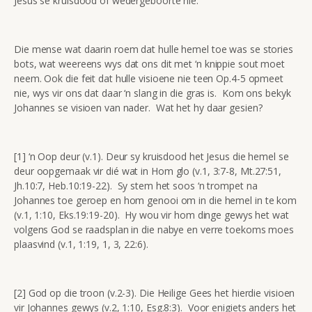
Jesus se kruisdood of wedergeboorte nie.
Die mense wat daarin roem dat hulle hemel toe was se stories
bots, wat weereens wys dat ons dit met ‘n knippie sout moet
neem. Ook die feit dat hulle visioene nie teen Op.4-5 opmeet
nie, wys vir ons dat daar ‘n slang in die gras is. Kom ons bekyk
Johannes se visioen van nader. Wat het hy daar gesien?
[1] ‘n Oop deur (v.1). Deur sy kruisdood het Jesus die hemel se
deur oopgemaak vir dié wat in Hom glo (v.1, 3:7-8, Mt.27:51,
Jh.10:7, Heb.10:19-22). Sy stem het soos ‘n trompet na
Johannes toe geroep en hom genooi om in die hemel in te kom
(v.1, 1:10, Eks.19:19-20). Hy wou vir hom dinge gewys het wat
volgens God se raadsplan in die nabye en verre toekoms moes
plaasvind (v.1, 1:19, 1, 3, 22:6).
[2] God op die troon (v.2-3). Die Heilige Gees het hierdie visioen
vir Johannes gewys (v.2, 1:10, Esg.8:3). Voor enigiets anders het