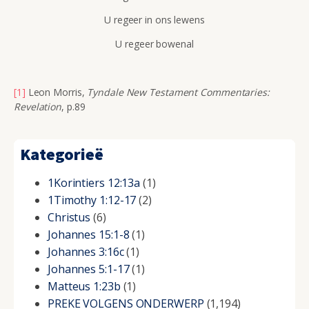
U regeer in ons lewens
U regeer bowenal
[1]
Leon Morris,
Tyndale New Testament Commentaries:
Revelation
, p.89
Kategorieë
1Korintiers 12:13a
(1)
1Timothy 1:12-17
(2)
Christus
(6)
Johannes 15:1-8
(1)
Johannes 3:16c
(1)
Johannes 5:1-17
(1)
Matteus 1:23b
(1)
PREKE VOLGENS ONDERWERP
(1,194)