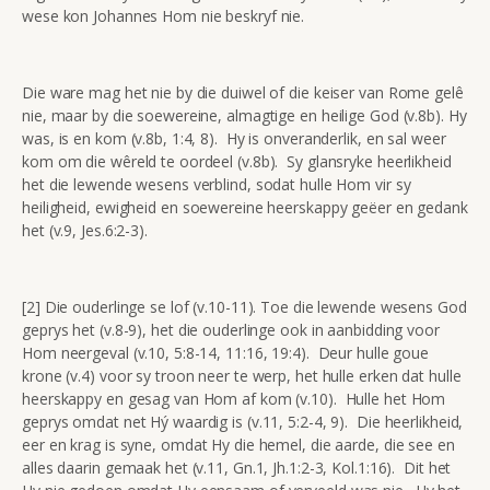
wese kon Johannes Hom nie beskryf nie.
Die ware mag het nie by die duiwel of die keiser van Rome gelê
nie, maar by die soewereine, almagtige en heilige God (v.8b). Hy
was, is en kom (v.8b, 1:4, 8). Hy is onveranderlik, en sal weer
kom om die wêreld te oordeel (v.8b). Sy glansryke heerlikheid
het die lewende wesens verblind, sodat hulle Hom vir sy
heiligheid, ewigheid en soewereine heerskappy geëer en gedank
het (v.9, Jes.6:2-3).
[2] Die ouderlinge se lof (v.10-11). Toe die lewende wesens God
geprys het (v.8-9), het die ouderlinge ook in aanbidding voor
Hom neergeval (v.10, 5:8-14, 11:16, 19:4). Deur hulle goue
krone (v.4) voor sy troon neer te werp, het hulle erken dat hulle
heerskappy en gesag van Hom af kom (v.10). Hulle het Hom
geprys omdat net Hý waardig is (v.11, 5:2-4, 9). Die heerlikheid,
eer en krag is syne, omdat Hy die hemel, die aarde, die see en
alles daarin gemaak het (v.11, Gn.1, Jh.1:2-3, Kol.1:16). Dit het