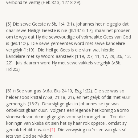
verbond te vestig (Heb.8:13, 12:18-29).
[5] Die sewe Geeste (v.5b, 1:4, 3:1). Johannes het nie geglo dat
daar sewe Heilige Geeste is nie (Jh.14:16-17), maar het probeer
om te wys dat Hy die sewevoudige of volmaakte Gees van God
is (Jes.11:2). Die sewe gemeentes word met sewe kandelare
vergelyk (1:19). Die Heilige Gees is die vlam wat hierdie
kandelare met sy Woord aansteek (1:19, 2:7, 11, 17, 29, 3:6, 13,
22). Juis daarom word Hy met sewe vakkels vergelyk (v.5b,
Hd.2:3).
[6] ‘n See van glas (v.6a, Eks.24:10, Esg.1:22). Die see was so
helder soos kristal (v.6a, 21:18, 21), en het gelyk of dit met vuur
gemeng is (15:2). Deursigtige glas in Johannes se tyd was
onbekostigbaar duur. Volgens een legende het koning Salomo
vloerwerk van deursigtige glas voor sy troon gehad. Toe die
koningin van Skeba dit sien het sy haar rok opgetel, omdat sy
gedink het dit is water.
[1]
Die verwysing na ‘n see van glas sê
iets van God se rykdom.