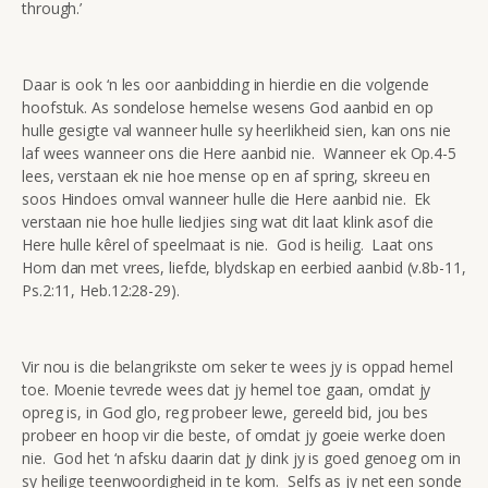
through.’
Daar is ook ‘n les oor aanbidding in hierdie en die volgende
hoofstuk. As sondelose hemelse wesens God aanbid en op
hulle gesigte val wanneer hulle sy heerlikheid sien, kan ons nie
laf wees wanneer ons die Here aanbid nie. Wanneer ek Op.4-5
lees, verstaan ek nie hoe mense op en af spring, skreeu en
soos Hindoes omval wanneer hulle die Here aanbid nie. Ek
verstaan nie hoe hulle liedjies sing wat dit laat klink asof die
Here hulle kêrel of speelmaat is nie. God is heilig. Laat ons
Hom dan met vrees, liefde, blydskap en eerbied aanbid (v.8b-11,
Ps.2:11, Heb.12:28-29).
Vir nou is die belangrikste om seker te wees jy is oppad hemel
toe. Moenie tevrede wees dat jy hemel toe gaan, omdat jy
opreg is, in God glo, reg probeer lewe, gereeld bid, jou bes
probeer en hoop vir die beste, of omdat jy goeie werke doen
nie. God het ‘n afsku daarin dat jy dink jy is goed genoeg om in
sy heilige teenwoordigheid in te kom. Selfs as jy net een sonde