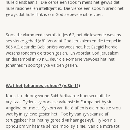
hulle diensbaar is. Die derde een soos ‘n mens het gewys dat
hulle rasioneel en intelligent is. Die vierde een soos ‘n arend het
gewys dat hulle flink is om God se bevele uit te voer.
Soos die vlammende serafs in Jes.6:2, het die lewende wesens
ses vlerke gehad (v.8). Voordat God Jerusalem en die tempel in
586 v.C. deur die Babiloniërs verwoes het, het Esegiël hierdie
wesens rondom die troon gesien. En voordat God Jerusalem
en die tempel in 70 n.C. deur die Romeine verwoes het, het
Johannes ‘n soortgelyke visioen gesien.
Wat het Johannes gehoor? (v.8b-11)
Koos is ‘n doodgewone Suid-Afrikaanse boerseun uit die
Vrystaat. Tydens sy oorsese vakansie in Europa het hy vir
Angelina ontmoet. Sy kom van Italië af en is die mooiste vrou
wat hy in sy lewe gesien het. Toe hy van sy vakansie af
teruggekeer het, het hy gereeld vir haar geskryf. Hy kon nie
ophou om vir haar te sê hoe mooi sy is nie. Van die môre tot