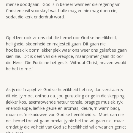
mense doodgaan. God is in beheer wanneer die regering vir
Christene wil voorskryf wat hulle mag en nie mag doen nie,
sodat die kerk onderdruk word.
Op.4 leer ook vir ons dat die hemel oor God se heerlikheid,
heiligheid, skoonheid en majesteit gaan. Dit gaan nie
hoofsaaklik oor ‘n lekker plek waar ons weer ons geliefdes gaan
sien nie. Dit is deel van die vreugde, maar primêr gaan dit oor
die Here. Die Puriteine het gesê: ‘Without Christ, heaven would
be hell to me.’
As jy nie ‘n aptyt vir God se heerlikheid het nie, dan verstaan jy
dit nie. Jy moet onthou dat jou gunsteling dinge in die skepping
(lekker kos, asemrowende natuur tonele, pragtige musiek, ryk
vriendskappe, lieflike geure en aromas, kleure, ‘n warm bad),
maar net ‘n skaduwee van God se heerlikheid is. Moet dan nie
net hemel toe wil gaan omdat jy nie hel toe wil gaan nie, maar
omdat jy die volheid van God se heerlikheid wil ervaar en geniet