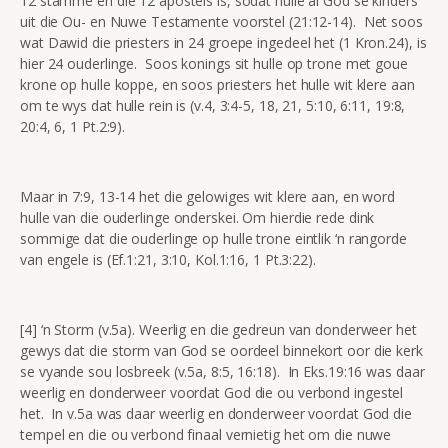
12 stamme en die 12 apostels is, sodat hulle al God se kinders
uit die Ou- en Nuwe Testamente voorstel (21:12-14). Net soos
wat Dawid die priesters in 24 groepe ingedeel het (1 Kron.24), is
hier 24 ouderlinge. Soos konings sit hulle op trone met goue
krone op hulle koppe, en soos priesters het hulle wit klere aan
om te wys dat hulle rein is (v.4, 3:4-5, 18, 21, 5:10, 6:11, 19:8,
20:4, 6, 1 Pt.2:9).
Maar in 7:9, 13-14 het die gelowiges wit klere aan, en word
hulle van die ouderlinge onderskei. Om hierdie rede dink
sommige dat die ouderlinge op hulle trone eintlik ‘n rangorde
van engele is (Ef.1:21, 3:10, Kol.1:16, 1 Pt.3:22).
[4] ‘n Storm (v.5a). Weerlig en die gedreun van donderweer het
gewys dat die storm van God se oordeel binnekort oor die kerk
se vyande sou losbreek (v.5a, 8:5, 16:18). In Eks.19:16 was daar
weerlig en donderweer voordat God die ou verbond ingestel
het. In v.5a was daar weerlig en donderweer voordat God die
tempel en die ou verbond finaal vernietig het om die nuwe