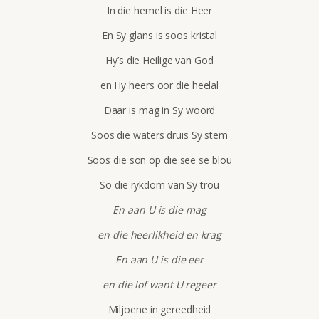
In die hemel is die Heer
En Sy glans is soos kristal
Hy’s die Heilige van God
en Hy heers oor die heelal
Daar is mag in Sy woord
Soos die waters druis Sy stem
Soos die son op die see se blou
So die rykdom van Sy trou
En aan U is die mag
en die heerlikheid en krag
En aan U is die eer
en die lof want U regeer
Miljoene in gereedheid