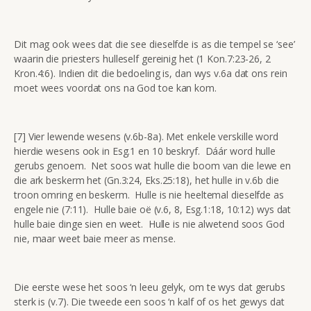
Dit mag ook wees dat die see dieselfde is as die tempel se ‘see’
waarin die priesters hulleself gereinig het (1 Kon.7:23-26, 2
Kron.4:6). Indien dit die bedoeling is, dan wys v.6a dat ons rein
moet wees voordat ons na God toe kan kom.
[7] Vier lewende wesens (v.6b-8a). Met enkele verskille word
hierdie wesens ook in Esg.1 en 10 beskryf. Dáár word hulle
gerubs genoem. Net soos wat hulle die boom van die lewe en
die ark beskerm het (Gn.3:24, Eks.25:18), het hulle in v.6b die
troon omring en beskerm. Hulle is nie heeltemal dieselfde as
engele nie (7:11). Hulle baie oë (v.6, 8, Esg.1:18, 10:12) wys dat
hulle baie dinge sien en weet. Hulle is nie alwetend soos God
nie, maar weet baie meer as mense.
Die eerste wese het soos ‘n leeu gelyk, om te wys dat gerubs
sterk is (v.7). Die tweede een soos ‘n kalf of os het gewys dat