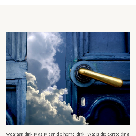
Waaraan dink jy as jy aan die hemel dink? Wat is die eerste ding