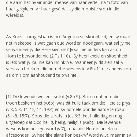
die aand het hy vir ander mense van haar vertel, na ‘n foto van
haar gekyk, en vir haar gesê dat sy die mooiste vrou in die
wêreld is.
As Koos stomgeslaan is oor Angelina se skoonheid, en sy maar
net ‘n skepsel is wat gaan oud word en doodgaan, wat sal jy nie
sê wanneer jy die Here sien nie? Jy sal nie anders kan as om
Hom te bewonder nie (2 Ts.1:10). Sy heerlikheid en skoonheid
is iets wat jy jou nie kan indink nie. Wanneer jy dit sien sal jy
verstaan hoekom die hemelse wesens in v.8b-11 nie anders kon
as om Hom aanhoudend te prys nie.
[1] Die lewende wesens se lof (v.8b-9). Buiten dat hulle die
troon beskerm het (v.6b), was dit hulle taak om die Here te prys
(v.8, 5:8, 11-12, 14, 19:4) en sy oordele oor die aarde te roep
(6:1-8, 15:7). Soos die serafs in Jes.6:3, het hulle dag en nag
uitgeroep dat God heilig, heilig, heilig is (v.8b). Die lewende
wesens kon beskryf word (v.7), maar die Here is uniek en
afgesonder. Sy heerlike glans kon beskryf word (v.3), maar in sy