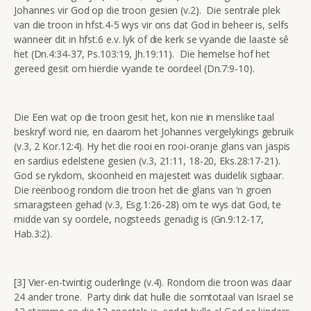
Johannes vir God op die troon gesien (v.2). Die sentrale plek
van die troon in hfst.4-5 wys vir ons dat God in beheer is, selfs
wanneer dit in hfst.6 e.v. lyk of die kerk se vyande die laaste sê
het (Dn.4:34-37, Ps.103:19, Jh.19:11). Die hemelse hof het
gereed gesit om hierdie vyande te oordeel (Dn.7:9-10).
Die Een wat op die troon gesit het, kon nie in menslike taal
beskryf word nie, en daarom het Johannes vergelykings gebruik
(v.3, 2 Kor.12:4). Hy het die rooi en rooi-oranje glans van jaspis
en sardius edelstene gesien (v.3, 21:11, 18-20, Eks.28:17-21).
God se rykdom, skoonheid en majesteit was duidelik sigbaar.
Die reënboog rondom die troon het die glans van ‘n groen
smaragsteen gehad (v.3, Esg.1:26-28) om te wys dat God, te
midde van sy oordele, nogsteeds genadig is (Gn.9:12-17,
Hab.3:2).
[3] Vier-en-twintig ouderlinge (v.4). Rondom die troon was daar
24 ander trone. Party dink dat hulle die somtotaal van Israel se