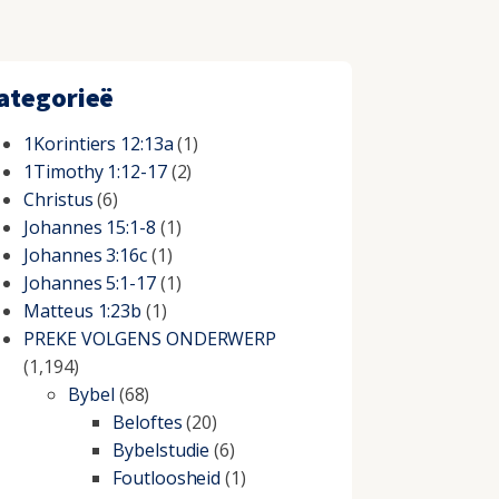
ategorieë
1Korintiers 12:13a
(1)
1Timothy 1:12-17
(2)
Christus
(6)
Johannes 15:1-8
(1)
Johannes 3:16c
(1)
Johannes 5:1-17
(1)
Matteus 1:23b
(1)
PREKE VOLGENS ONDERWERP
(1,194)
Bybel
(68)
Beloftes
(20)
Bybelstudie
(6)
Foutloosheid
(1)