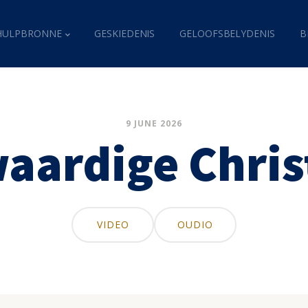
HULPBRONNE
GESKIEDENIS
GELOOFSBELYDENIS
B
9 JUNE 2026
aardige Chri
VIDEO
OUDIO