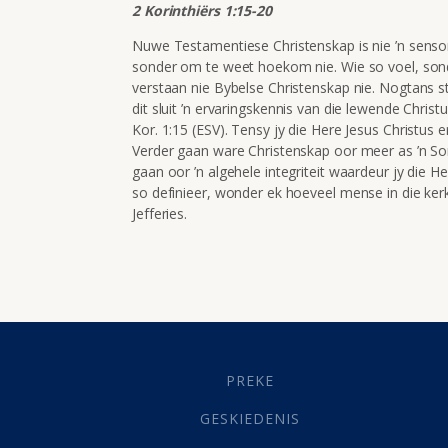
2 Korinthiërs 1:15-20
Nuwe Testamentiese Christenskap is nie ’n sensor
sonder om te weet hoekom nie. Wie so voel, sond
verstaan nie Bybelse Christenskap nie. Nogtans st
dit sluit ’n ervaringskennis van die lewende Christ
Kor. 1:15 (ESV). Tensy jy die Here Jesus Christus e
Verder gaan ware Christenskap oor meer as ’n So
gaan oor ’n algehele integriteit waardeur jy die He
so definieer, wonder ek hoeveel mense in die kerk
Jefferies.
PREKE
GESKIEDENIS