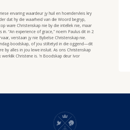
iese ervaring waardeur jy huil en hoendervleis kry
er dat hy die waarheid van die Woord begryp,
op ware Christenskap nie by die intellek nie, maar
us in. “An experience of grace,” noem Paulus dit in 2
rvaar, verstaan jy nie Bybelse Christenskap nie.
ndag-boodskap, of jou stiltetyd in die oggend—dit
re by alles in jou lewe insluit. As ons Christenskap
 werklik Christene is. ’n Boodskap deur Ivor