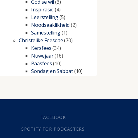
God se wil
(3)
Inspirasie
(4)
Leerstelling
(5)
Noodsaaklikheid
(2)
Samestelling
(1)
Christelike Feesdae
(70)
Kersfees
(34)
Nuwejaar
(16)
Paasfees
(10)
Sondag en Sabbat
(10)
Christelike lewe
(197)
Beproewings en siekte
(51)
Besluitneming
(6)
Dissipline
(10)
Geestelike Groei
(10)
FACEBOOK
Gehoorsaamheid
(6)
SPOTIFY FOR PODCASTERS
Geld
(21)