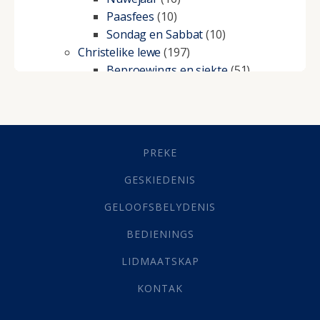
Paasfees
(10)
Sondag en Sabbat
(10)
Christelike lewe
(197)
Beproewings en siekte
(51)
Besluitneming
(6)
Dissipline
(10)
Geestelike Groei
(10)
Gehoorsaamheid
(6)
PREKE
Geld
(21)
Grys Areas
(4)
GESKIEDENIS
Hofsake
(2)
GELOOFSBELYDENIS
Lewensdoel
(3)
Selfondersoek
(1)
BEDIENINGS
Vervolging
(19)
LIDMAATSKAP
Werk
(22)
Eindtyd
(142)
KONTAK
Belonings
(4)