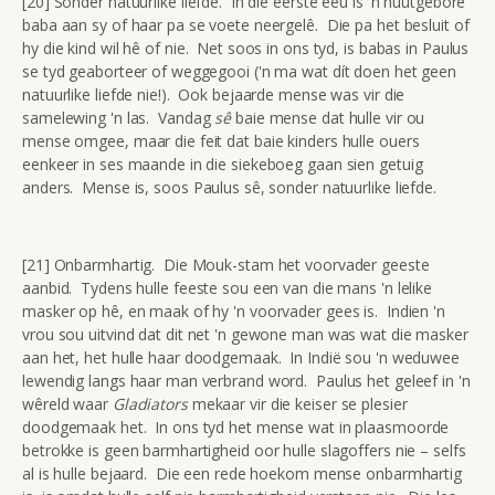
[20] Sonder natuurlike liefde. In die eerste eeu is 'n nuutgebore
baba aan sy of haar pa se voete neergelê. Die pa het besluit of
hy die kind wil hê of nie. Net soos in ons tyd, is babas in Paulus
se tyd geaborteer of weggegooi ('n ma wat dít doen het geen
natuurlike liefde nie!). Ook bejaarde mense was vir die
samelewing 'n las. Vandag
sê
baie mense dat hulle vir ou
mense omgee, maar die feit dat baie kinders hulle ouers
eenkeer in ses maande in die siekeboeg gaan sien getuig
anders. Mense is, soos Paulus sê, sonder natuurlike liefde.
[21] Onbarmhartig. Die Mouk-stam het voorvader geeste
aanbid. Tydens hulle feeste sou een van die mans 'n lelike
masker op hê, en maak of hy 'n voorvader gees is. Indien 'n
vrou sou uitvind dat dit net 'n gewone man was wat die masker
aan het, het hulle haar doodgemaak. In Indië sou 'n weduwee
lewendig langs haar man verbrand word. Paulus het geleef in 'n
wêreld waar
Gladiators
mekaar vir die keiser se plesier
doodgemaak het. In ons tyd het mense wat in plaasmoorde
betrokke is geen barmhartigheid oor hulle slagoffers nie – selfs
al is hulle bejaard. Die een rede hoekom mense onbarmhartig