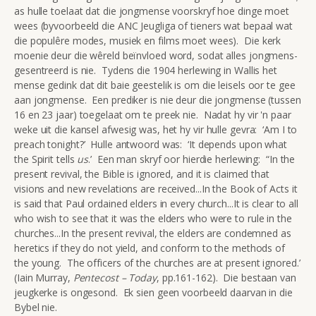
as hulle toelaat dat die jongmense voorskryf hoe dinge moet
wees (byvoorbeeld die ANC Jeugliga of tieners wat bepaal wat
die populêre modes, musiek en films moet wees). Die kerk
moenie deur die wêreld beïnvloed word, sodat alles jongmens-
gesentreerd is nie. Tydens die 1904 herlewing in Wallis het
mense gedink dat dit baie geestelik is om die leisels oor te gee
aan jongmense. Een prediker is nie deur die jongmense (tussen
16 en 23 jaar) toegelaat om te preek nie. Nadat hy vir 'n paar
weke uit die kansel afwesig was, het hy vir hulle gevra: ‘Am I to
preach tonight?’ Hulle antwoord was: ‘It depends upon what
the Spirit tells
us
.’ Een man skryf oor hierdie herlewing: “In the
present revival, the Bible is ignored, and it is claimed that
visions and new revelations are received...In the Book of Acts it
is said that Paul ordained elders in every church...It is clear to all
who wish to see that it was the elders who were to rule in the
churches...In the present revival, the elders are condemned as
heretics if they do not yield, and conform to the methods of
the young. The officers of the churches are at present ignored.’
(Iain Murray,
Pentecost – Today
, pp.161-162). Die bestaan van
jeugkerke is ongesond. Ek sien geen voorbeeld daarvan in die
Bybel nie.