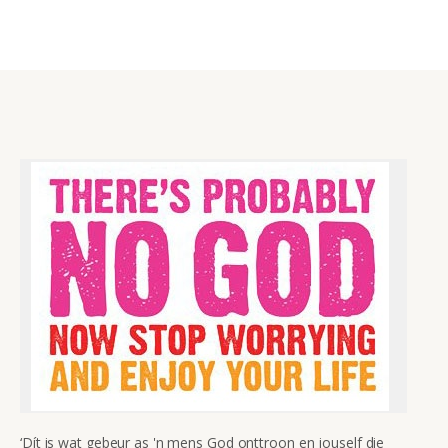
‘Dít is wat gebeur as 'n mens God onttroon en jouself die