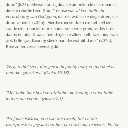
dood” (6:23). Mense sondig dus nie uit onkunde nie, maar in
direkte rebellie teen God: “mense wat
al ken hulle die
verordening van God goed
, dat die wat sulke dinge doen, die
dood verdien” (v.32a). Hierdie mense doen nie net self die
sonde nie, maar keur ook ander se sonde goed, verbly hulle
daarin en hits dit aan: “dié dinge nie alleen self doen nie, maar
ook hulle goedkeuring skenk aan die wat dit doen.” (v.32b).
Baie ander verse bevestig dit:
“As jy ‘n dief sien, dan geval dit jou by hom, en jou deel is
met die egbrekers.” (Psalm 50:18).
“Met hulle boosheid verbly hulle die koning en met hulle
leuens die vorste.” (Hosea 7:3).
“En Judas Iskáriot, een van die twaalf, het na die
owerpriesters gegaan om Hm aan hulle oor te lewer. En toe