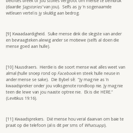
beloftes breek of jou stories vergroot om mense te beïndruk
(daardie
‘jagstories’
van jou). Selfs as jy 'n sogenaamde
witleuen vertel is jy skuldig aan bedrog.
[9] Kwaadaardigheid. Sulke mense dink die slegste van ander
en bevraagteken alewig ander se motiewe (selfs al doen die
mense goed aan hulle).
[10] Nuusdraers. Hierdie is die soort mense wat alles weet van
almal (hulle snoep rond op
Facebook
en steek hulle neuse in
ander mense se sake). Die Bybel sê: “Jy mag nie as ‘n
kwaadspreker onder jou volksgenote rondloop nie. Jy mag nie
teen die lewe van jou naaste optree nie. Ek is die HERE.”
(Levitikus 19:16).
[11] Kwaadsprekers. Dié mense hou veral daarvan om baie te
praat op die telefoon (al is dit per sms of
Whatsapp
).