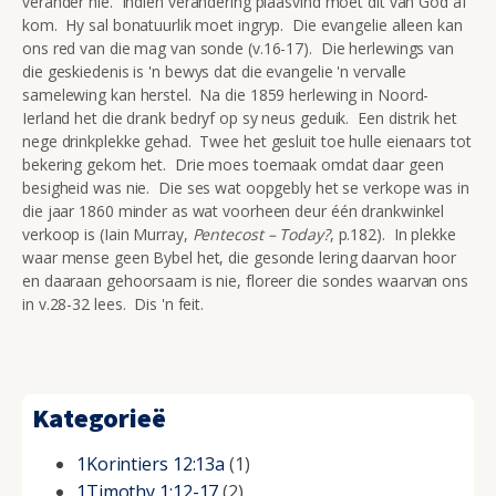
verander nie. Indien verandering plaasvind moet dit van God af
kom. Hy sal bonatuurlik moet ingryp. Die evangelie alleen kan
ons red van die mag van sonde (v.16-17). Die herlewings van
die geskiedenis is 'n bewys dat die evangelie 'n vervalle
samelewing kan herstel. Na die 1859 herlewing in Noord-
Ierland het die drank bedryf op sy neus geduik. Een distrik het
nege drinkplekke gehad. Twee het gesluit toe hulle eienaars tot
bekering gekom het. Drie moes toemaak omdat daar geen
besigheid was nie. Die ses wat oopgebly het se verkope was in
die jaar 1860 minder as wat voorheen deur één drankwinkel
verkoop is (Iain Murray,
Pentecost – Today?
, p.182). In plekke
waar mense geen Bybel het, die gesonde lering daarvan hoor
en daaraan gehoorsaam is nie, floreer die sondes waarvan ons
in v.28-32 lees. Dis 'n feit.
Kategorieë
1Korintiers 12:13a
(1)
1Timothy 1:12-17
(2)