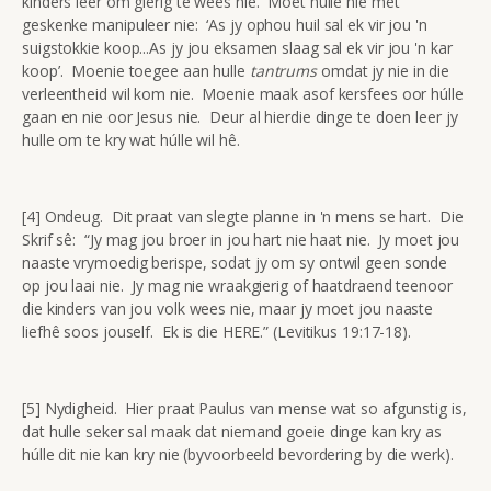
kinders leer om gierig te wees nie. Moet hulle nie met
geskenke manipuleer nie: ‘As jy ophou huil sal ek vir jou 'n
suigstokkie koop...As jy jou eksamen slaag sal ek vir jou 'n kar
koop’. Moenie toegee aan hulle
tantrums
omdat jy nie in die
verleentheid wil kom nie. Moenie maak asof kersfees oor húlle
gaan en nie oor Jesus nie. Deur al hierdie dinge te doen leer jy
hulle om te kry wat húlle wil hê.
[4] Ondeug. Dit praat van slegte planne in 'n mens se hart. Die
Skrif sê: “Jy mag jou broer in jou hart nie haat nie. Jy moet jou
naaste vrymoedig berispe, sodat jy om sy ontwil geen sonde
op jou laai nie. Jy mag nie wraakgierig of haatdraend teenoor
die kinders van jou volk wees nie, maar jy moet jou naaste
liefhê soos jouself. Ek is die HERE.” (Levitikus 19:17-18).
[5] Nydigheid. Hier praat Paulus van mense wat so afgunstig is,
dat hulle seker sal maak dat niemand goeie dinge kan kry as
húlle dit nie kan kry nie (byvoorbeeld bevordering by die werk).