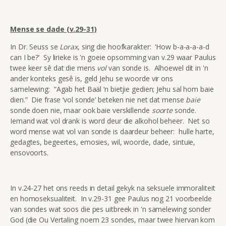
Mense se dade (v.29-31)
In Dr. Seuss se
Lorax
, sing die hoofkarakter: ‘How b-a-a-a-a-d
can I be?’ Sy lirieke is 'n goeie opsomming van v.29 waar Paulus
twee keer sê dat die mens
vol
van sonde is. Alhoewel dit in 'n
ander konteks gesê is, geld Jehu se woorde vir ons
samelewing: “Agab het Baäl ‘n bietjie gedien; Jehu sal hom baie
dien.” Die frase ‘vol sonde’ beteken nie net dat mense
baie
sonde doen nie, maar ook baie verskillende
soorte
sonde.
Iemand wat vol drank is word deur die alkohol beheer. Net so
word mense wat vol van sonde is daardeur beheer: hulle harte,
gedagtes, begeertes, emosies, wil, woorde, dade, sintuie,
ensovoorts.
In v.24-27 het ons reeds in detail gekyk na seksuele immoraliteit
en homoseksualiteit. In v.29-31 gee Paulus nog 21 voorbeelde
van sondes wat soos die pes uitbreek in 'n samelewing sonder
God (die Ou Vertaling noem 23 sondes, maar twee hiervan kom