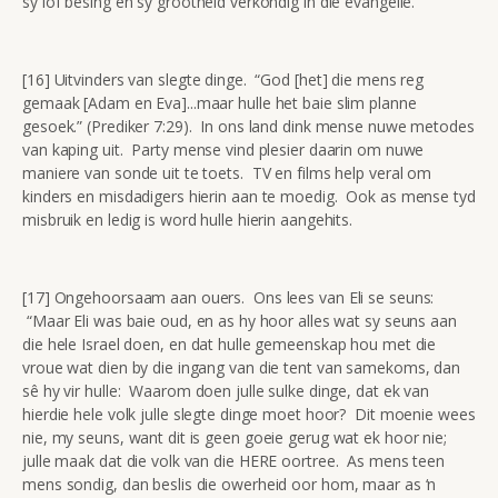
sy lof besing en sy grootheid verkondig in die evangelie.
[16] Uitvinders van slegte dinge. “God [het] die mens reg
gemaak [Adam en Eva]...maar hulle het baie slim planne
gesoek.” (Prediker 7:29). In ons land dink mense nuwe metodes
van kaping uit. Party mense vind plesier daarin om nuwe
maniere van sonde uit te toets. TV en films help veral om
kinders en misdadigers hierin aan te moedig. Ook as mense tyd
misbruik en ledig is word hulle hierin aangehits.
[17] Ongehoorsaam aan ouers. Ons lees van Eli se seuns:
“Maar Eli was baie oud, en as hy hoor alles wat sy seuns aan
die hele Israel doen, en dat hulle gemeenskap hou met die
vroue wat dien by die ingang van die tent van samekoms, dan
sê hy vir hulle: Waarom doen julle sulke dinge, dat ek van
hierdie hele volk julle slegte dinge moet hoor? Dit moenie wees
nie, my seuns, want dit is geen goeie gerug wat ek hoor nie;
julle maak dat die volk van die HERE oortree. As mens teen
mens sondig, dan beslis die owerheid oor hom, maar as ‘n