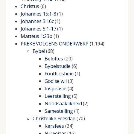
Christus
(6)
Johannes 15:1-8
(1)
Johannes 3:16c
(1)
Johannes 5:1-17
(1)
Matteus 1:23b
(1)
PREKE VOLGENS ONDERWERP
(1,194)
Bybel
(68)
Beloftes
(20)
Bybelstudie
(6)
Foutloosheid
(1)
God se wil
(3)
Inspirasie
(4)
Leerstelling
(5)
Noodsaaklikheid
(2)
Samestelling
(1)
Christelike Feesdae
(70)
Kersfees
(34)
Nuwejaar
(16)