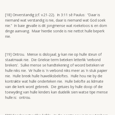
[18] Onverstandig (cf. v.21-22). In 3:11 sê Paulus: “Daar is
niemand wat verstandig is nie, daar is niemand wat God soek
nie.” In baie gevalle is dit jongmense wat roekeloos is en dom
dinge aanvang. Maar hierdie sonde is nie nettot hulle beperk
nie.
[19] Ontrou. Mense is dislojaal; jy kan nie op hulle steun of
staatmaak nie. Die Griekse term beteken letterlik ‘verbond
brekers’. Sulke mense se handtekening of woord beteken vir
hulle niks nie. Vir hulle is 'n verbond niks meer as 'n stuk papier
nie. Hulle breek hulle huweliksbeloftes. Hulle hou nie by die
kontrakte wat hulle onderteken nie. Hulle belofte as lidmate
van die kerk word gebreek. Die getuies by hulle doop of die
toewyding van hulle kinders kan duidelik sien watse tipe mense
hulle is: ontrou.