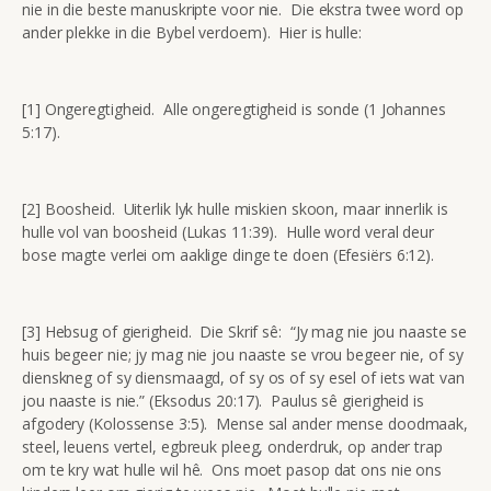
nie in die beste manuskripte voor nie. Die ekstra twee word op
ander plekke in die Bybel verdoem). Hier is hulle:
[1] Ongeregtigheid. Alle ongeregtigheid is sonde (1 Johannes
5:17).
[2] Boosheid. Uiterlik lyk hulle miskien skoon, maar innerlik is
hulle vol van boosheid (Lukas 11:39). Hulle word veral deur
bose magte verlei om aaklige dinge te doen (Efesiërs 6:12).
[3] Hebsug of gierigheid. Die Skrif sê: “Jy mag nie jou naaste se
huis begeer nie; jy mag nie jou naaste se vrou begeer nie, of sy
dienskneg of sy diensmaagd, of sy os of sy esel of iets wat van
jou naaste is nie.” (Eksodus 20:17). Paulus sê gierigheid is
afgodery (Kolossense 3:5). Mense sal ander mense doodmaak,
steel, leuens vertel, egbreuk pleeg, onderdruk, op ander trap
om te kry wat hulle wil hê. Ons moet pasop dat ons nie ons