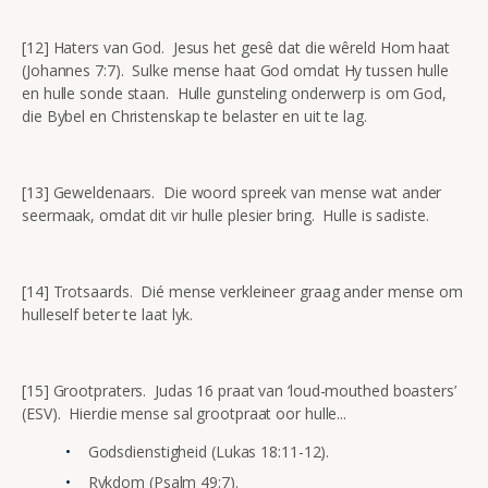
[12] Haters van God. Jesus het gesê dat die wêreld Hom haat
(Johannes 7:7). Sulke mense haat God omdat Hy tussen hulle
en hulle sonde staan. Hulle gunsteling onderwerp is om God,
die Bybel en Christenskap te belaster en uit te lag.
[13] Geweldenaars. Die woord spreek van mense wat ander
seermaak, omdat dit vir hulle plesier bring. Hulle is sadiste.
[14] Trotsaards. Dié mense verkleineer graag ander mense om
hulleself beter te laat lyk.
[15] Grootpraters. Judas 16 praat van ‘loud-mouthed boasters’
(ESV). Hierdie mense sal grootpraat oor hulle...
Godsdienstigheid (Lukas 18:11-12).
Rykdom (Psalm 49:7).