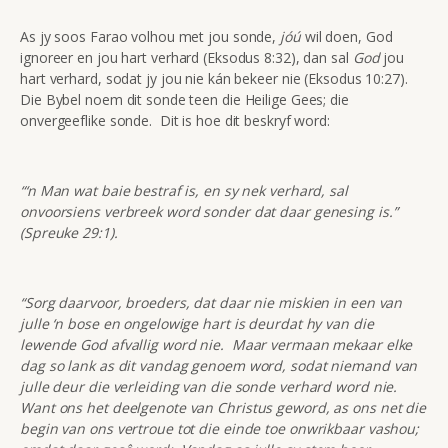
As jy soos Farao volhou met jou sonde,
jóú
wil doen, God
ignoreer en jou hart verhard (Eksodus 8:32), dan sal
God
jou
hart verhard, sodat jy jou nie kán bekeer nie (Eksodus 10:27).
Die Bybel noem dit sonde teen die Heilige Gees; die
onvergeeflike sonde. Dit is hoe dit beskryf word:
“‘n Man wat baie bestraf is, en sy nek verhard, sal
onvoorsiens verbreek word sonder dat daar genesing is.”
(Spreuke 29:1).
“Sorg daarvoor, broeders, dat daar nie miskien in een van
julle ‘n bose en ongelowige hart is deurdat hy van die
lewende God afvallig word nie. Maar vermaan mekaar elke
dag so lank as dit vandag genoem word, sodat niemand van
julle deur die verleiding van die sonde verhard word nie.
Want ons het deelgenote van Christus geword, as ons net die
begin van ons vertroue tot die einde toe onwrikbaar vashou;