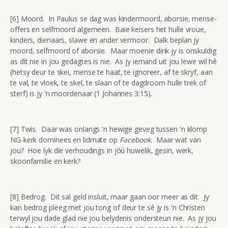
[6] Moord. In Paulus se dag was kindermoord, aborsie, mense-
offers en selfmoord algemeen. Baie keisers het hulle vroue,
kinders, dienaars, slawe en ander vermoor. Dalk beplan jy
moord, selfmoord of aborsie. Maar moenie dink jy is onskuldig
as dít nie in jou gedagtes is nie. As jy iemand uit jou lewe wil hê
(hetsy deur te skei, mense te haat, te ignoreer, af te skryf, aan
te val, te vloek, te skel, te slaan of te dagdroom hulle trek of
sterf) is jy 'n moordenaar (1 Johannes 3:15).
[7] Twis. Daar was onlangs 'n hewige geveg tussen 'n klomp
NG-kerk dominees en lidmate op
Facebook
. Maar wat van
jou? Hoe lyk die verhoudings in jóú huwelik, gesin, werk,
skoonfamilie en kerk?
[8] Bedrog. Dit sal geld insluit, maar gaan oor meer as dit. Jy
kan bedrog pleeg met jou tong of deur te sê jy is 'n Christen
terwyl jou dade glad nie jou belydenis ondersteun nie. As jy jou