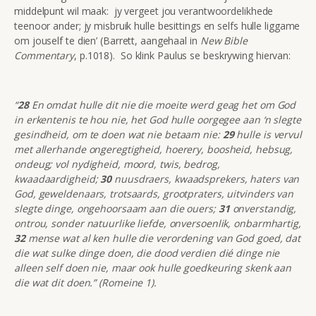
middelpunt wil maak: jy vergeet jou verantwoordelikhede
teenoor ander; jy misbruik hulle besittings en selfs hulle liggame
om jouself te dien’ (Barrett, aangehaal in
New Bible
Commentary
, p.1018). So klink Paulus se beskrywing hiervan:
“
28
En omdat hulle dit nie die moeite werd geag het om God
in erkentenis te hou nie, het God hulle oorgegee aan ‘n slegte
gesindheid, om te doen wat nie betaam nie:
29
hulle is vervul
met allerhande ongeregtigheid, hoerery, boosheid, hebsug,
ondeug; vol nydigheid, moord, twis, bedrog,
kwaadaardigheid;
30
nuusdraers, kwaadsprekers, haters van
God, geweldenaars, trotsaards, grootpraters, uitvinders van
slegte dinge, ongehoorsaam aan die ouers;
31
onverstandig,
ontrou, sonder natuurlike liefde, onversoenlik, onbarmhartig,
32
mense wat al ken hulle die verordening van God goed, dat
die wat sulke dinge doen, die dood verdien dié dinge nie
alleen self doen nie, maar ook hulle goedkeuring skenk aan
die wat dit doen.” (Romeine 1).