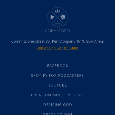
Dood
(26)
Hel
(21)
Hemel
(31)
Israel
(14)
Millennium
(1)
Oordeelsdag
(19)
Verheerlikte liggaam
(3)
Commissionerstraat 85, Kemptonpark, 1619, Suid-Afrika
Wederkoms
(27)
Vind ons op Google Maps
Gebed
(87)
Dankbaarheid
(5)
Die Onse Vader
(12)
FACEBOOK
Vas
(2)
SPOTIFY FOR PODCASTERS
God
(392)
Afgode
(23)
YOUTUBE
Tien Plae
(5)
CREATION MINISTRIES INT.
Almag
(1)
Alomteenwoordig
(4)
DESIRING GOD
Liefde
(1)
GRACE TO YOU