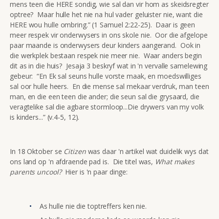
mens teen die HERE sondig, wie sal dan vir hom as skeidsregter
optree? Maar hulle het nie na hul vader geluister nie, want die
HERE wou hulle ombring.” (1 Samuel 2:22-25). Daar is geen
meer respek vir onderwysers in ons skole nie. Oor die afgelope
paar maande is onderwysers deur kinders aangerand. Ook in
die werkplek bestaan respek nie meer nie. Waar anders begin
dit as in die huis? Jesaja 3 beskryf wat in 'n vervalle samelewing
gebeur: “En Ek sal seuns hulle vorste maak, en moedswilliges
sal oor hulle heers. En die mense sal mekaar verdruk, man teen
man, en die een teen die ander; die seun sal die grysaard, die
veragtelike sal die agbare stormloop...Die drywers van my volk
is kinders...” (v.4-5, 12).
In 18 Oktober se
Citizen
was daar 'n artikel wat duidelik wys dat
ons land op 'n afdraende pad is. Die titel was,
What makes
parents uncool?
Hier is 'n paar dinge:
As hulle nie die toptreffers ken nie.