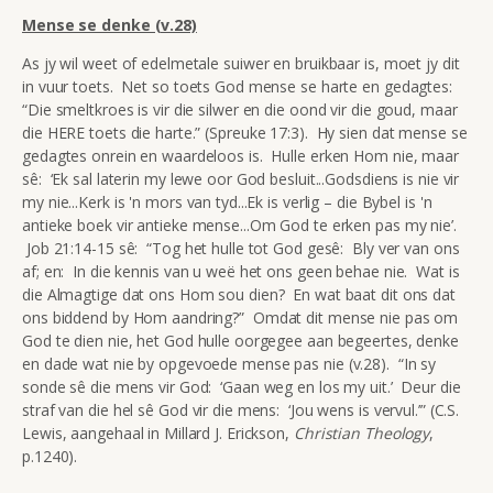
Mense se denke (v.28)
As jy wil weet of edelmetale suiwer en bruikbaar is, moet jy dit
in vuur toets. Net so toets God mense se harte en gedagtes:
“Die smeltkroes is vir die silwer en die oond vir die goud, maar
die HERE toets die harte.” (Spreuke 17:3). Hy sien dat mense se
gedagtes onrein en waardeloos is. Hulle erken Hom nie, maar
sê: ‘Ek sal laterin my lewe oor God besluit...Godsdiens is nie vir
my nie...Kerk is 'n mors van tyd...Ek is verlig – die Bybel is 'n
antieke boek vir antieke mense...Om God te erken pas my nie’.
Job 21:14-15 sê: “Tog het hulle tot God gesê: Bly ver van ons
af; en: In die kennis van u weë het ons geen behae nie. Wat is
die Almagtige dat ons Hom sou dien? En wat baat dit ons dat
ons biddend by Hom aandring?” Omdat dit mense nie pas om
God te dien nie, het God hulle oorgegee aan begeertes, denke
en dade wat nie by opgevoede mense pas nie (v.28). “In sy
sonde sê die mens vir God: ‘Gaan weg en los my uit.’ Deur die
straf van die hel sê God vir die mens: ‘Jou wens is vervul.’” (C.S.
Lewis, aangehaal in Millard J. Erickson,
Christian Theology
,
p.1240).