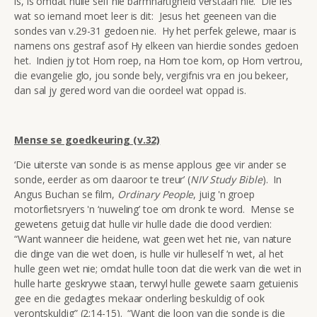
is, is omdat hulle self nie barmhartigheid verstaan nie. Die les
wat so iemand moet leer is dit: Jesus het geeneen van die
sondes van v.29-31 gedoen nie. Hy het perfek gelewe, maar is
namens ons gestraf asof Hy elkeen van hierdie sondes gedoen
het. Indien jy tot Hom roep, na Hom toe kom, op Hom vertrou,
die evangelie glo, jou sonde bely, vergifnis vra en jou bekeer,
dan sal jy gered word van die oordeel wat oppad is.
Mense se goedkeuring (v.32)
‘Die uiterste van sonde is as mense applous gee vir ander se
sonde, eerder as om daaroor te treur’ (
NIV Study Bible
). In
Angus Buchan se film,
Ordinary People
, juig 'n groep
motorfietsryers 'n ‘nuweling’ toe om dronk te word. Mense se
gewetens getuig dat hulle vir hulle dade die dood verdien:
“Want wanneer die heidene, wat geen wet het nie, van nature
die dinge van die wet doen, is hulle vir hulleself ‘n wet, al het
hulle geen wet nie; omdat hulle toon dat die werk van die wet in
hulle harte geskrywe staan, terwyl hulle gewete saam getuienis
gee en die gedagtes mekaar onderling beskuldig of ook
verontskuldig” (2:14-15). “Want die loon van die sonde is die