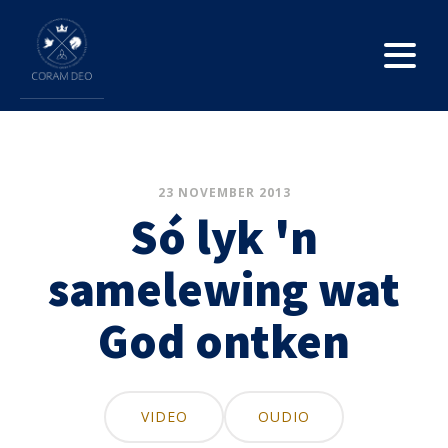
23 NOVEMBER 2013
Só lyk 'n
samelewing wat
God ontken
VIDEO
OUDIO