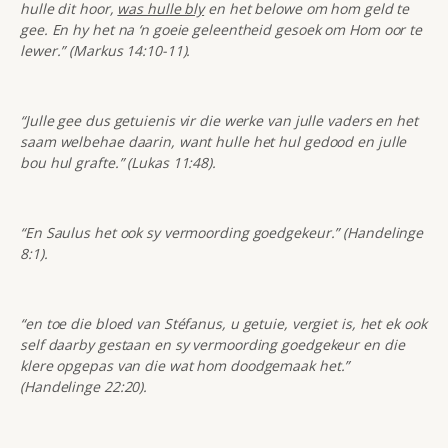
hulle dit hoor,
was hulle bly
en het belowe om hom geld te
gee. En hy het na ‘n goeie geleentheid gesoek om Hom oor te
lewer.” (Markus 14:10-11).
“Julle gee dus getuienis vir die werke van julle vaders en het
saam welbehae daarin, want hulle het hul gedood en julle
bou hul grafte.” (Lukas 11:48).
“En Saulus het ook sy vermoording goedgekeur.” (Handelinge
8:1).
“en toe die bloed van Stéfanus, u getuie, vergiet is, het ek ook
self daarby gestaan en sy vermoording goedgekeur en die
klere opgepas van die wat hom doodgemaak het.”
(Handelinge 22:20).