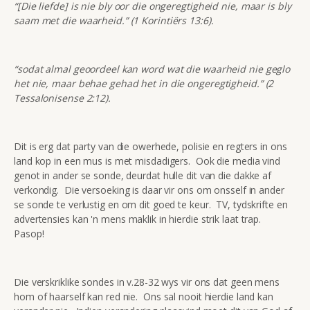
“[Die liefde] is nie bly oor die ongeregtigheid nie, maar is bly
saam met die waarheid.” (1 Korintiërs 13:6).
“sodat almal geoordeel kan word wat die waarheid nie geglo
het nie, maar behae gehad het in die ongeregtigheid.” (2
Tessalonisense 2:12).
Dit is erg dat party van die owerhede, polisie en regters in ons
land kop in een mus is met misdadigers. Ook die media vind
genot in ander se sonde, deurdat hulle dit van die dakke af
verkondig. Die versoeking is daar vir ons om onsself in ander
se sonde te verlustig en om dit goed te keur. TV, tydskrifte en
advertensies kan 'n mens maklik in hierdie strik laat trap.
Pasop!
Die verskriklike sondes in v.28-32 wys vir ons dat geen mens
hom of haarself kan red nie. Ons sal nooit hierdie land kan