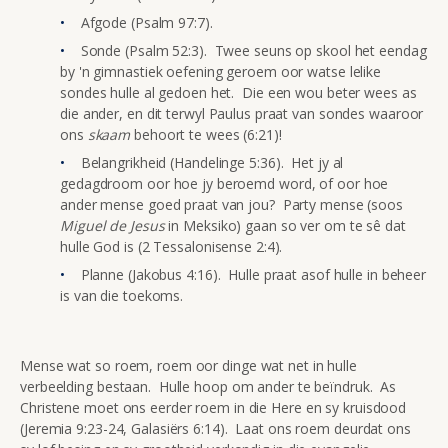
Afgode (Psalm 97:7).
Sonde (Psalm 52:3). Twee seuns op skool het eendag
by 'n gimnastiek oefening geroem oor watse lelike
sondes hulle al gedoen het. Die een wou beter wees as
die ander, en dit terwyl Paulus praat van sondes waaroor
ons
skaam
behoort te wees (6:21)!
Belangrikheid (Handelinge 5:36). Het jy al
gedagdroom oor hoe jy beroemd word, of oor hoe
ander mense goed praat van jou? Party mense (soos
Miguel de Jesus
in Meksiko) gaan so ver om te sê dat
hulle God is (2 Tessalonisense 2:4).
Planne (Jakobus 4:16). Hulle praat asof hulle in beheer
is van die toekoms.
Mense wat so roem, roem oor dinge wat net in hulle
verbeelding bestaan. Hulle hoop om ander te beïndruk. As
Christene moet ons eerder roem in die Here en sy kruisdood
(Jeremia 9:23-24, Galasiërs 6:14). Laat ons roem deurdat ons