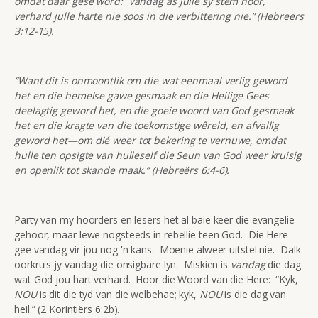
omdat daar gesê word: Vandag as julle sy stem hoor,
verhard julle harte nie soos in die verbittering nie.” (Hebreërs
3:12-15).
“Want dit is onmoontlik om die wat eenmaal verlig geword
het en die hemelse gawe gesmaak en die Heilige Gees
deelagtig geword het, en die goeie woord van God gesmaak
het en die kragte van die toekomstige wêreld, en afvallig
geword het—om dié weer tot bekering te vernuwe, omdat
hulle ten opsigte van hulleself die Seun van God weer kruisig
en openlik tot skande maak.” (Hebreërs 6:4-6).
Party van my hoorders en lesers het al baie keer die evangelie
gehoor, maar lewe nogsteeds in rebellie teen God. Die Here
gee vandag vir jou nog 'n kans. Moenie alweer uitstel nie. Dalk
oorkruis jy vandag die onsigbare lyn. Miskien is
vandag
die dag
wat God jou hart verhard. Hoor die Woord van die Here: “Kyk,
NOU
is dit die tyd van die welbehae; kyk,
NOU
is die dag van
heil.” (2 Korintiërs 6:2b).