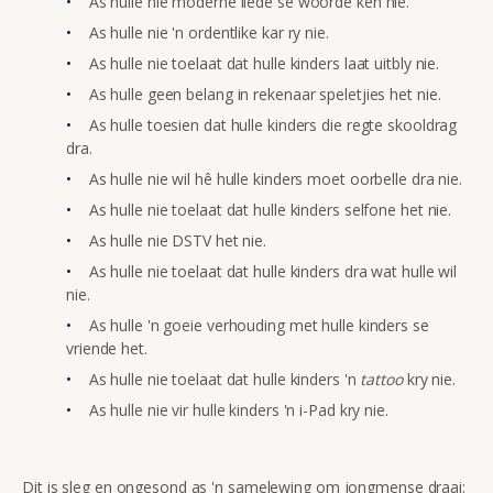
As hulle nie moderne liede se woorde ken nie.
As hulle nie 'n ordentlike kar ry nie.
As hulle nie toelaat dat hulle kinders laat uitbly nie.
As hulle geen belang in rekenaar speletjies het nie.
As hulle toesien dat hulle kinders die regte skooldrag
dra.
As hulle nie wil hê hulle kinders moet oorbelle dra nie.
As hulle nie toelaat dat hulle kinders selfone het nie.
As hulle nie DSTV het nie.
As hulle nie toelaat dat hulle kinders dra wat hulle wil
nie.
As hulle 'n goeie verhouding met hulle kinders se
vriende het.
As hulle nie toelaat dat hulle kinders 'n
tattoo
kry nie.
As hulle nie vir hulle kinders 'n i-Pad kry nie.
Dit is sleg en ongesond as 'n samelewing om jongmense draai;