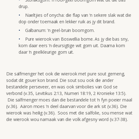
drup.
Naeltjies of onycha: die flap van ‘n sekere slak wat die
dop onder toemaak en lekker ruik as jy dit brand.
Galbanum: ‘n geel-bruin boomgom.
Pure wierook van Boswellia bome. As jy die bas sny,
kom daar eers ‘n deursigtige wit gom uit. Daarna kom
daar ‘n geelkleurige gom uit.
Die salfmenger het ook die wierook met pure sout gemeng,
sodat dit gouer kon brand. Die sout sou ook die ander
bestandele perseveer, en was ook simbolies van God se
verbond (v.35, Levitikus 2:13, Numeri 18:19, 2 Kronieke 13:5).
Die salfmenger moes dan die bestandele tot ‘n fyn poeier maal
(v.36). Aäron moes ‘n deel daarvan voor die ark sit (v.36). Die
wierook was heilig (v.36). Soos met die salfolie, sou mense wat
die wierook wou namaak van die volk afgesny word (v.37-38).