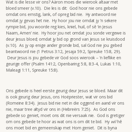
Wat is die lesse vir ons? Aäron moes die wierook altaar met
bloed smeer (v.10). Die les is dit: God hoor nie ons gebede
omdat ons ernstig, lank, of opreg bid nie. Hy antwoord nie
omdat jy gevas het nie. Hy hoor jou nie omdat jy ‘n sekere
rympie bid, jou woorde reg kies, kniel, huil, of sê ‘in Jesus
Naam, Amen’ nie. Hy hoor jou net omdat jou sonde vergewe is
deur Jesus bloed; omdat jy bid op grond van Jesus se kruisdood
(v.10). As jy op enige ander gronde bid, sal God nie jou gebed
beantwoord nie (1 Petrus 3:12, Jesaja 59:2, Spreuke 15:8, 29).
Deur Jesus is jou gebede vir God soos wierook – ‘n lieflike en
geurige offer (Psalm 141:2, Openbaring 5:8, 8:3-4, Lukas 1:10,
Maleagi 1:11, Spreuke 15:8).
Ons gebede is heel eerste geurig deur Jesus se bloed. Maar dit
is ook geurig deur Jesus, ons Hoëpriester, wat vir ons bid
(Romeine 8:34). Jesus bid nie net in die oggend en aand vir ons
nie, maar tree altyd vir ons in (Hebreërs 7:25). As God ons
gebede so geniet, moet ons dit nie versaak nie. God is gretiger
om ons gebede te hoor as wat ons is om dit te bid. Hy
wil
hê
ons moet bid en gemeenskap met Hom geniet. Dit is byna