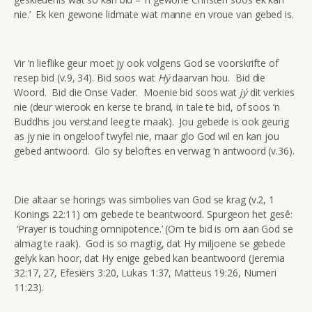
nie.’ Ek ken gewone lidmate wat manne en vroue van gebed is.
Vir ‘n lieflike geur moet jy ook volgens God se voorskrifte of
resep bid (v.9, 34). Bid soos wat
Hý
daarvan hou. Bid die
Woord. Bid die Onse Vader. Moenie bid soos wat
jý
dit verkies
nie (deur wierook en kerse te brand, in tale te bid, of soos ‘n
Buddhis jou verstand leeg te maak). Jou gebede is ook geurig
as jy nie in ongeloof twyfel nie, maar glo God wil en kan jou
gebed antwoord. Glo sy beloftes en verwag ‘n antwoord (v.36).
Die altaar se horings was simbolies van God se krag (v.2, 1
Konings 22:11) om gebede te beantwoord. Spurgeon het gesê:
‘Prayer is touching omnipotence.’ (Om te bid is om aan God se
almag te raak). God is so magtig, dat Hy miljoene se gebede
gelyk kan hoor, dat Hy enige gebed kan beantwoord (Jeremia
32:17, 27, Efesiërs 3:20, Lukas 1:37, Matteus 19:26, Numeri
11:23).