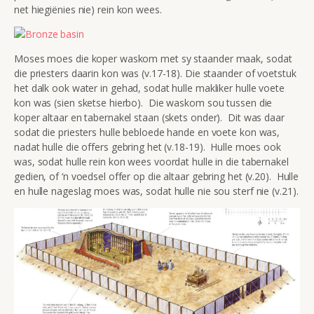
net hiegiënies nie) rein kon wees.
Moses moes die koper waskom met sy staander maak, sodat
die priesters daarin kon was (v.17-18). Die staander of voetstuk
het dalk ook water in gehad, sodat hulle makliker hulle voete
kon was (sien sketse hierbo). Die waskom sou tussen die
koper altaar en tabernakel staan (skets onder). Dit was daar
sodat die priesters hulle bebloede hande en voete kon was,
nadat hulle die offers gebring het (v.18-19). Hulle moes ook
was, sodat hulle rein kon wees voordat hulle in die tabernakel
gedien, of ‘n voedsel offer op die altaar gebring het (v.20). Hulle
en hulle nageslag moes was, sodat hulle nie sou sterf nie (v.21).