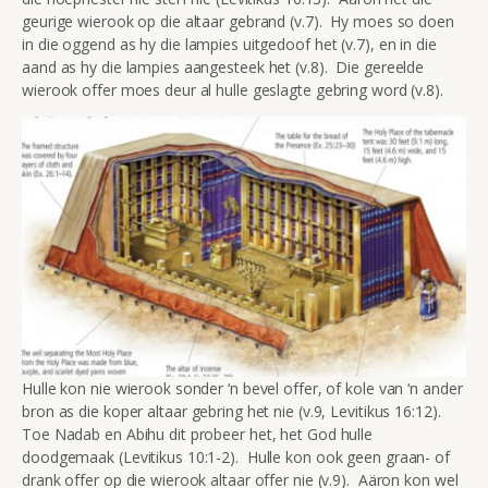
geurige wierook op die altaar gebrand (v.7). Hy moes so doen
in die oggend as hy die lampies uitgedoof het (v.7), en in die
aand as hy die lampies aangesteek het (v.8). Die gereelde
wierook offer moes deur al hulle geslagte gebring word (v.8).
Hulle kon nie wierook sonder ‘n bevel offer, of kole van ‘n ander
bron as die koper altaar gebring het nie (v.9, Levitikus 16:12).
Toe Nadab en Abihu dit probeer het, het God hulle
doodgemaak (Levitikus 10:1-2). Hulle kon ook geen graan- of
drank offer op die wierook altaar offer nie (v.9). Aäron kon wel