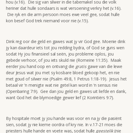
hou (v.16). Die sig van silwer in die tabernakel sou die volk
heriner dat hulle sondaars is wat versoening verkry het (v.16).
Die ryk en die arm persoon moes ewe veel gee, sodat hulle
kon besef God trek niemand voor nie (v.15).
Dink reg oor die geld en gawes wat jy vir God gee. Moenie dink
jy kan daardeur iets tot jou redding bydra, of God se guns wen
sodat Hy jou finansieel sal seën, jou probleme oplos, jou
gebede verhoor, of jou iets skuld nie (Romeine 11:35). Maak
eerder jou hand oop en ontvang die
gratis
gawe van die lewe
deur Jesus wat jou met sy kosbare bloed gekoop het, en nie
met goud of silwer nie (Psalm 49:8, 1 Petrus 1:18-19). Jesus het
betaal vir ‘n menigte wat nie getel kan word in ‘n sensus nie
(Openbaring 7:9). Gee dan jou geld en gawes uit liefde en dank,
want God het die blymoedige gewer lief (2 Korintiërs 9:7).
By hospitale moet jy jou hande was voor en na jy die pasiënt
sien, sodat jy nie kieme oordra of kry nie. In v.17-21 moes die
priesters hulle hande en voete was, sodat hulle
geestelik
(nie