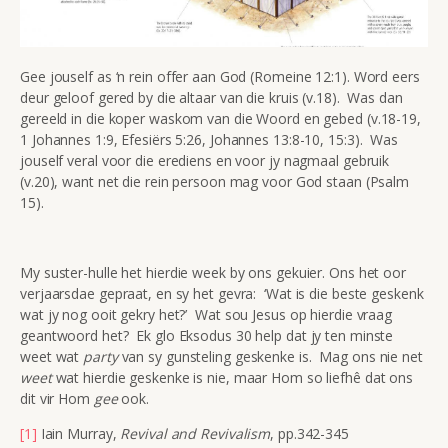
Gee jouself as ‘n rein offer aan God (Romeine 12:1). Word eers
deur geloof gered by die altaar van die kruis (v.18). Was dan
gereeld in die koper waskom van die Woord en gebed (v.18-19,
1 Johannes 1:9, Efesiërs 5:26, Johannes 13:8-10, 15:3). Was
jouself veral voor die erediens en voor jy nagmaal gebruik
(v.20), want net die rein persoon mag voor God staan (Psalm
15).
My suster-hulle het hierdie week by ons gekuier. Ons het oor
verjaarsdae gepraat, en sy het gevra: ‘Wat is die beste geskenk
wat jy nog ooit gekry het?’ Wat sou Jesus op hierdie vraag
geantwoord het? Ek glo Eksodus 30 help dat jy ten minste
weet wat
party
van sy gunsteling geskenke is. Mag ons nie net
weet
wat hierdie geskenke is nie, maar Hom so liefhê dat ons
dit vir Hom
gee
ook.
[1]
Iain Murray,
Revival and Revivalism
, pp.342-345