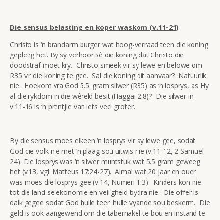
Die sensus belasting en koper waskom (v.11-21)
Christo is ‘n brandarm burger wat hoog-verraad teen die koning
gepleeg het. By sy verhoor sê die koning dat Christo die
doodstraf moet kry. Christo smeek vir sy lewe en belowe om
R35 vir die koning te gee. Sal die koning dit aanvaar? Natuurlik
nie. Hoekom vra God 5.5. gram silwer (R35) as ‘n losprys, as Hy
al die rykdom in die wêreld besit (Haggai 2:8)? Die silwer in
v.11-16 is ‘n prentjie van iets veel groter.
By die sensus moes elkeen ‘n losprys vir sy lewe gee, sodat
God die volk nie met ‘n plaag sou uitwis nie (v.11-12, 2 Samuel
24). Die losprys was ‘n silwer muntstuk wat 5.5 gram geweeg
het (v.13, vgl. Matteus 17:24-27). Almal wat 20 jaar en ouer
was moes die losprys gee (v.14, Numeri 1:3). Kinders kon nie
tot die land se ekonomie en veiligheid bydra nie. Die offer is
dalk gegee sodat God hulle teen hulle vyande sou beskerm. Die
geld is ook aangewend om die tabernakel te bou en instand te