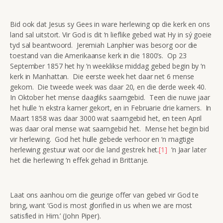
Bid ook dat Jesus sy Gees in ware herlewing op die kerk en ons
land sal uitstort. Vir God is dit ‘n lieflike gebed wat Hy in sý goeie
tyd sal beantwoord. Jeremiah Lanphier was besorg oor die
toestand van die Amerikaanse kerk in die 1800’s. Op 23
September 1857 het hy ‘n weeklikse middag gebed begin by ‘n
kerk in Manhattan. Die eerste week het daar net 6 mense
gekom. Die tweede week was daar 20, en die derde week 40.
In Oktober het mense daagliks saamgebid. Teen die nuwe jaar
het hulle ‘n ekstra kamer gekort, en in Februarie drie kamers. In
Maart 1858 was daar 3000 wat saamgebid het, en teen April
was daar oral mense wat saamgebid het. Mense het begin bid
vir herlewing. God het hulle gebede verhoor en ‘n magtige
herlewing gestuur wat oor die land gestrek het.
[1]
‘n Jaar later
het die herlewing ‘n effek gehad in Brittanje.
Laat ons aanhou om die geurige offer van gebed vir God te
bring, want ‘God is most glorified in us when we are most
satisfied in Him.’ (John Piper).