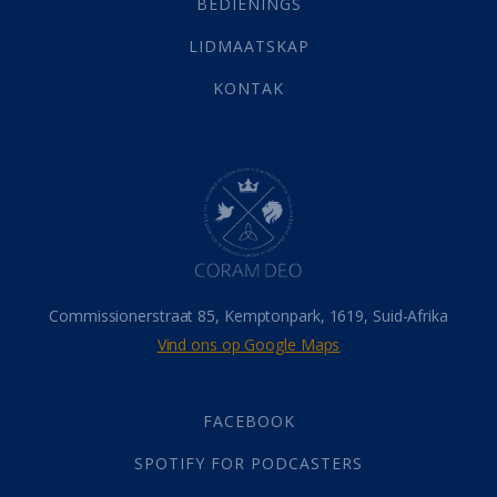
BEDIENINGS
Vervolging
(19)
LIDMAATSKAP
Werk
(22)
Eindtyd
(142)
KONTAK
Belonings
(4)
Dood
(26)
Hel
(21)
Hemel
(31)
Israel
(14)
Millennium
(1)
Oordeelsdag
(19)
Verheerlikte liggaam
(3)
Commissionerstraat 85, Kemptonpark, 1619, Suid-Afrika
Wederkoms
(27)
Vind ons op Google Maps
Gebed
(87)
Dankbaarheid
(5)
Die Onse Vader
(12)
FACEBOOK
Vas
(2)
SPOTIFY FOR PODCASTERS
God
(392)