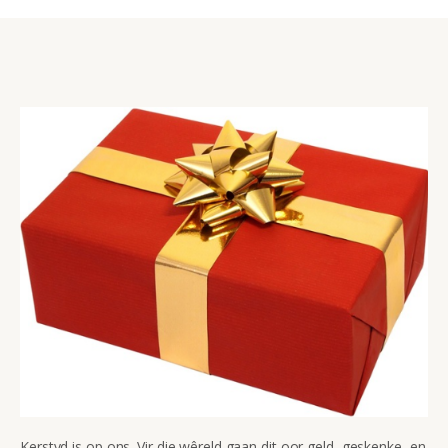
Kerstyd is op ons. Vir die wêreld gaan dit oor geld, geskenke, en