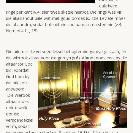
dalk twee
ringe per kant (v.4, sien twee sketse hierbo). Die ringe was vir
die akasiahout pale wat met goud oordek is. Die Leviete moes
die altaar dra, sodat hulle dit nie sou aanraak en sterf nie (v.4,
Numeri 4:11, 15).
Die ark met die versoendeksel het agter die gordyn gestaan, en
die wierook altaar voor die gordyn (v.6). Aäron moes
eers by die
altaar tot God
bid, voordat
God hom by
die ark sou
antwoord.
Die wierook
altaar moes
ook ‘n wolk
oor die
versoendeksel
vorm, sodat
die hoëpriester nie sterf nie (Levitikus 16:13). Aäron het die