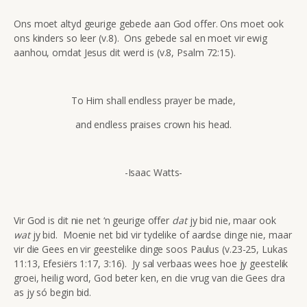
Ons moet altyd geurige gebede aan God offer. Ons moet ook
ons kinders so leer (v.8). Ons gebede sal en moet vir ewig
aanhou, omdat Jesus dit werd is (v.8, Psalm 72:15).
To Him shall endless prayer be made,
and endless praises crown his head.
-Isaac Watts-
Vir God is dit nie net ‘n geurige offer
dat
jy bid nie, maar ook
wat
jy bid. Moenie net bid vir tydelike of aardse dinge nie, maar
vir die Gees en vir geestelike dinge soos Paulus (v.23-25, Lukas
11:13, Efesiërs 1:17, 3:16). Jy sal verbaas wees hoe jy geestelik
groei, heilig word, God beter ken, en die vrug van die Gees dra
as jy só begin bid.