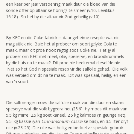
een keer per jaar versoening maak deur die bloed van die
sonde offer op altaar se horings te smeer (v.10, Levitikus
16:18). So het hy die altaar vir God geheilig (v.10).
By KFC en die Coke fabriek is daar geheime resepte wat nie
mag uitlek nie. Baie het al probeer om soortgelyke Cola te
maak, maar dit proe nooit regtig soos Coke nie. Het jy al
probeer om KFC met meel, olie, speserye, en broodkrummels
by die huis na te maak? Dit proe nie heeltemal dieselfde nie.
Net so het God ‘n spesiale resep vir die salfolie gehad. Die volk
was verbied om dit na te maak. Dit was spesiaal, heilig, en een
van ‘n soort.
Die salfmenger moes die salfolie maak van die duur en skaars
speserye wat die volk bygedra het (25:6). Hy moes dit maak van
5.5 kg mirre, 2.5 kg soet kaneel, 2.5 kg kalmoes (‘n geurige riet),
5.5. kg kassie (van
Cinnamomum cassia
se bas), en 3.5 liter olyf
olie (v.23-25). Die olie was heilig en bedoel vir spesiale gebruik.
Dit was simbolies van die Heilige Gees wat hulle vir die taak sou