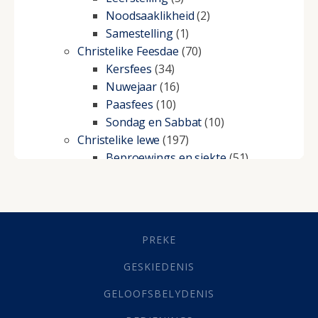
Noodsaaklikheid
(2)
Samestelling
(1)
Christelike Feesdae
(70)
Kersfees
(34)
Nuwejaar
(16)
Paasfees
(10)
Sondag en Sabbat
(10)
Christelike lewe
(197)
Beproewings en siekte
(51)
Besluitneming
(6)
Dissipline
(10)
Geestelike Groei
(10)
Gehoorsaamheid
(6)
PREKE
Geld
(21)
Grys Areas
(4)
GESKIEDENIS
Hofsake
(2)
GELOOFSBELYDENIS
Lewensdoel
(3)
Selfondersoek
(1)