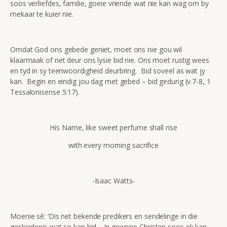
soos verliefdes, familie, goeie vriende wat nie kan wag om by
mekaar te kuier nie.
Omdat God ons gebede geniet, moet ons nie gou wil
klaarmaak of net deur ons lysie bid nie. Ons moet rustig wees
en tyd in sy teenwoordigheid deurbring. Bid soveel as wat jy
kan. Begin en eindig jou dag met gebed – bid gedurig (v.7-8, 1
Tessalonisense 5:17).
His Name, like sweet perfume shall rise
with every morning sacrifice
-Isaac Watts-
Moenie sê: ‘Dis net bekende predikers en sendelinge in die
geskiedenis wat so kan bid – ‘n gewone Christen soos ek kan