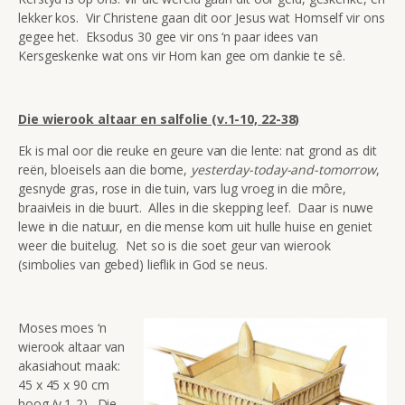
lekker kos. Vir Christene gaan dit oor Jesus wat Homself vir ons
gegee het. Eksodus 30 gee vir ons ‘n paar idees van
Kersgeskenke wat ons vir Hom kan gee om dankie te sê.
Die wierook altaar en salfolie (v.1-10, 22-38)
Ek is mal oor die reuke en geure van die lente: nat grond as dit
reën, bloeisels aan die bome,
yesterday-today-and-tomorrow
,
gesnyde gras, rose in die tuin, vars lug vroeg in die môre,
braaivleis in die buurt. Alles in die skepping leef. Daar is nuwe
lewe in die natuur, en die mense kom uit hulle huise en geniet
weer die buitelug. Net so is die soet geur van wierook
(simbolies van gebed) lieflik in God se neus.
Moses moes ‘n
wierook altaar van
akasiahout maak:
45 x 45 x 90 cm
hoog (v.1-2). Die