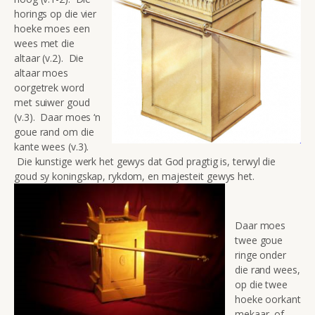
horings op die vier
hoeke moes een
wees met die
altaar (v.2). Die
altaar moes
oorgetrek word
met suiwer goud
(v.3). Daar moes ‘n
goue rand om die
kante wees (v.3).
Die kunstige werk het gewys dat God pragtig is, terwyl die
goud sy koningskap, rykdom, en majesteit gewys het.
Daar moes
twee goue
ringe onder
die rand wees,
op die twee
hoeke oorkant
mekaar, of