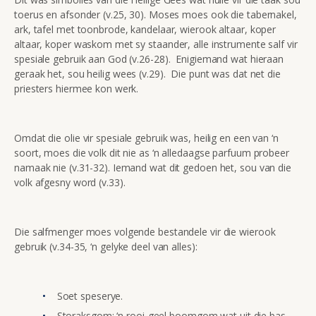
toerus en afsonder (v.25, 30). Moses moes ook die tabernakel,
ark, tafel met toonbrode, kandelaar, wierook altaar, koper
altaar, koper waskom met sy staander, alle instrumente salf vir
spesiale gebruik aan God (v.26-28). Enigiemand wat hieraan
geraak het, sou heilig wees (v.29). Die punt was dat net die
priesters hiermee kon werk.
Omdat die olie vir spesiale gebruik was, heilig en een van ‘n
soort, moes die volk dit nie as ‘n alledaagse parfuum probeer
namaak nie (v.31-32). Iemand wat dit gedoen het, sou van die
volk afgesny word (v.33).
Die salfmenger moes volgende bestandele vir die wierook
gebruik (v.34-35, ‘n gelyke deel van alles):
Soet speserye.
Storaksgom: ‘n rooi-geel boomgom wat uit die bas