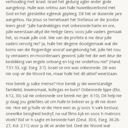
verhouding met Israel. Israel het gedurig agter ander gode
aangeloop. Hulle was ontrou aan hulle huweliksverbond met
God en het geestelike egbreuk gepleeg. Dit het vir duisende jare
aangehou. Na Jesus se hemelvaart het Stefanus vir die Joodse
leiers gesê:
“Julle hardnekkiges met onbesnede harte en ore,
julle weerstaan altyd die Heilige Gees; soos julle vaders gemaak
het, so maak julle ook. Wie van die profete is nie deur julle
vaders vervolg nie? Ja, hulle het diegene doodgemaak wat die
koms van die Regverdige vooraf aangekondig het. Julle het nou
sy verraaiers en moordenaars geword. Julle het die wet deur die
beskikking van engele ontvang en tog nie onderhou nie!”
(Hand.
7:51-53, vgl.
Eseg. 3:7
). Israel se ore was onbesnede. Dit was
nie oop vir die Woor
d nie, maar hulle het dit aktief weerstaan.
Hoe bereik jy sulke mense? Hoe bereik jy die weerstandige
familielid, lewensmaat, kollegas en bure? Onbesnede lippe (Eks.
6:12, 30) sal nie onbesnede ore bereik nie (Jer. 6:10). Dit help nie
jy daag jou geliefdes uit om hulle te bekeer as jy dit nie doen
nie. Hoe wil jy hulle vir die Here wen as jy soos ’n vark bestuur,
oneerlike besigheid bedryf, na vuil films kyk en soos ’n matroos
vloek? Bid vir ’n sagte en besnede hart (Deut. 30:6, Eseg. 36:26-
27, Kol. 2:11) voor jy dit vir ander bid. Deel die Woord wat