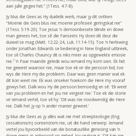
aan julle gegee het.” (
1Tess. 4:7-8
).
Jy blus die Gees
as Hy duidelik werk, maar jy dit ontken:
“Moenie die Gees blus nie; moenie profesieë geringskat nie”
(1Tess. 5:19-20). Toe Jesus ’n demoonbesete blinde en dowe
man genees het, toe sê die Fariseërs Hy doen dit deur die
duiwel se mag (Matt. 12:22-24, Luk. 11:14-15). Toe ’n herlewing
onder Jonathan Edwards se bediening in New England uitbreek,
toe sê Charles Chauncy dit is niks meer as opgewekte emosie
3
nie.
’n Paar maande gelede wou iemand my kom sien. Ek het
nie geweet waaroor nie, maar toe ek vir die persoon bid, toe
wys die Here my die probleem. Daar was geen manier wat ek
dit kon weet nie. Ek was onseker hoekom die Here my vooraf
gewys het. Dalk wou Hy die persoon bemoedig en sê: ‘Ek weet
van jou probleem en het jou nie vergeet nie.’ Toe ek die storie
vir iemand vertel, toe sê hy: ‘Dit was nie noodwendig die Here
nie. Dalk het jy op ’n ander manier geweet.’
Jy blus die Gees as jy alles wat nie met streepteologie (Eng.
cessationism) ooreenstem nie, uit die hand verwerp. Iemand
vertel jou byvoorbeeld van die bonatuurlike genesing van ’n
dowe mens in antwoord op gebed. Jou reaksie is: ‘Dit kan nie