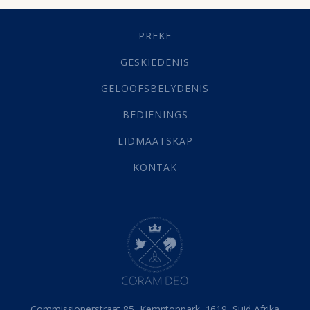
Geestelike Groei
(10)
Gehoorsaamheid
(6)
PREKE
Geld
(21)
Grys Areas
(4)
GESKIEDENIS
Hofsake
(2)
GELOOFSBELYDENIS
Lewensdoel
(3)
Selfondersoek
(1)
BEDIENINGS
Vervolging
(19)
LIDMAATSKAP
Werk
(22)
Eindtyd
(142)
KONTAK
Belonings
(4)
Dood
(26)
Hel
(21)
Hemel
(31)
Israel
(14)
Millennium
(1)
Oordeelsdag
(19)
Verheerlikte liggaam
(3)
Commissionerstraat 85, Kemptonpark, 1619, Suid-Afrika