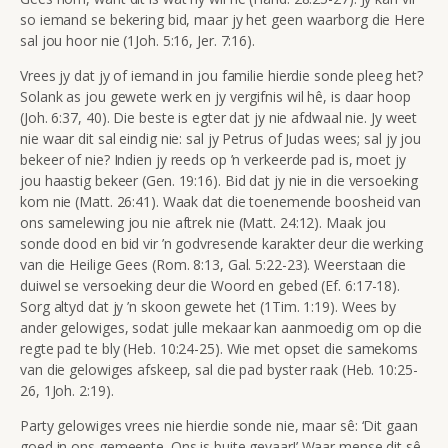
so iemand se bekering bid, maar jy het geen waarborg die Here
sal jou hoor nie
(1Joh. 5:16, Jer. 7:16).
Vrees jy dat jy of iemand in jou familie hierdie sonde pleeg het?
Solank as jou gewete werk en jy vergifnis wil hê, is daar hoop
(Joh. 6:37, 40). Die beste is egter dat jy nie afdwaal nie. Jy weet
nie waar dit sal eindig nie: sal jy Petrus of Judas wees; sal jy jou
bekeer of nie? Indien jy reeds op ’n verkeerde pad is, moet jy
jou haastig bekeer (
Gen. 19:16). Bid dat jy nie in die versoeking
kom nie (Matt. 26:41). Waak dat die toenemende boosheid van
ons samelewing jou nie aftrek nie (Matt. 24:12). Maak jou
sonde dood en bid vir ’n godvresende karakter deur die werking
van die Heilige Gees
(Rom. 8:13,
Gal. 5:22-23). Weerstaan die
duiwel se versoeking deur die Woord en gebed (Ef. 6:17-18).
Sorg altyd dat jy ’n skoon gewete het (1Tim. 1:19). Wees by
ander gelowiges, sodat julle mekaar kan aanmoedig om op die
regte pad te bly (Heb. 10:24-25). Wie met opset die samekoms
van die gelowiges afskeep, sal die pad byster raak (Heb. 10:25-
26, 1Joh. 2:19).
Party gelowiges vrees nie hierdie sonde nie, maar sê: ‘Dit gaan
goed in ons gemeente. Ons is buite gevaar!’ Waar mense dit sê,