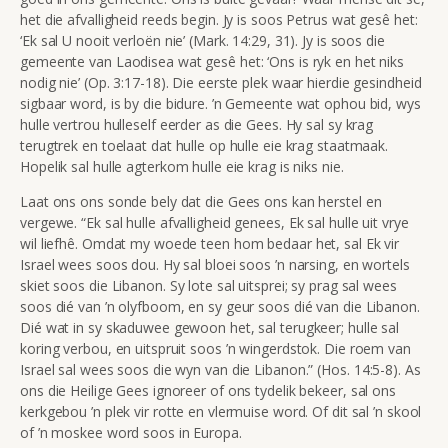
het die afvalligheid reeds begin. Jy is soos Petrus wat gesê het:
‘Ek sal U nooit verloën nie’ (Mark. 14:29, 31). Jy is soos die
gemeente van Laodisea wat gesê het: ‘Ons is ryk en het niks
nodig nie’ (Op. 3:17-18). Die eerste plek waar hierdie gesindheid
sigbaar word, is by die bidure. ’n Gemeente wat ophou bid, wys
hulle vertrou hulleself eerder as die Gees. Hy sal sy krag
terugtrek en toelaat dat hulle op hulle eie krag staatmaak.
Hopelik sal hulle agterkom hulle eie krag is niks nie.
Laat ons ons sonde bely dat die Gees ons kan herstel en
vergewe.
“Ek sal hulle afvalligheid genees, Ek sal hulle uit vrye
wil liefhê. Omdat my woede teen hom bedaar het, sal Ek vir
Israel wees soos dou. Hy sal bloei soos ’n narsing, en wortels
skiet soos die Libanon. Sy lote sal uitsprei; sy prag sal wees
soos dié van ’n olyfboom, en sy geur soos dié van die Libanon.
Dié wat in sy skaduwee gewoon het, sal terugkeer; hulle sal
koring verbou, en uitspruit soos ’n wingerdstok. Die roem van
Israel sal wees soos die wyn van die Libanon.” (
Hos. 14:5-8). As
ons die Heilige Gees ignoreer of ons tydelik bekeer, sal ons
kerkgebou ’n plek vir rotte en vlermuise word. Of dit sal ’n skool
of ’n moskee word soos in Europa.