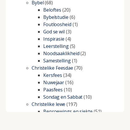
Bybel
(68)
Beloftes
(20)
Bybelstudie
(6)
Foutloosheid
(1)
God se wil
(3)
Inspirasie
(4)
Leerstelling
(5)
Noodsaaklikheid
(2)
Samestelling
(1)
Christelike Feesdae
(70)
Kersfees
(34)
Nuwejaar
(16)
Paasfees
(10)
Sondag en Sabbat
(10)
Christelike lewe
(197)
Beproewings en siekte
(51)
Besluitneming
(6)
Dissipline
(10)