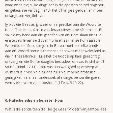
waar wees nie; sulke dinge het in die apostels se tyd opgehou
en gebeur nie
vandag nie.’ Ek het dit vir jare gedoen en moes
onlangs om vergifnis vra.
Jy blus die Gees as jy weier om ’n prediker aan die Woord te
toets.
Toe ek ds. X as ’n vals leraar uitwys, toe sê iemand: ‘Ek
sal nie my hand aan die gesalfde van die Here slaan nie.’ Die
einste vals leraar sê dit van homself as mense hom aan die
Woord toets. Soos die Jode in Berea moet ons elke prediker
aan die Woord toets: “Die mense daar was meer welwillend as
dié in Thessalonika. Hulle het die boodskap baie geesdriftig
ontvang en die Skrifte daagliks bestudeer om vas te stel of dit
so is.” (
Hand. 17:11).
“Hou vas aan wat goed is; verwerp wat
verkeerd is. “Moenie die Gees blus nie; moenie profesieë
geringskat nie, maar ondersoek alle dinge; behou die goeie;
vermy elke vorm van boosheid.” (1Tess. 5:19-22).
6. Hulle beledig en belaster Hom
Wat is die sonde teen die Heilige Gees? Vroeër vanjaar toe lees