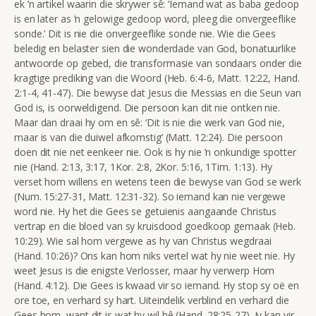
ek ’n artikel waarin die skrywer sê: ‘Iemand wat as baba gedoop
is en later as ’n gelowige gedoop word, pleeg die onvergeeflike
sonde.’ Dit is nie die onvergeeflike sonde nie. Wie die Gees
beledig en belaster sien die wonderdade van God, bonatuurlike
antwoorde op gebed, die transformasie van sondaars onder die
kragtige prediking van die Woord (Heb. 6:4-6, Matt. 12:22, Hand.
2:1-4, 41-47). Die bewyse dat Jesus die Messias en die Seun van
God is, is oorweldigend. Die persoon kan dit nie ontken nie.
Maar dan draai hy om en sê: ‘Dit is nie die werk van God nie,
maar is van die duiwel afkomstig’ (Matt. 12:24). Die persoon
doen dit nie net eenkeer nie. Ook is hy nie ’n onkundige spotter
nie (Hand. 2:13, 3:17, 1Kor. 2:8, 2Kor. 5:16, 1Tim. 1:13). Hy
verset hom willens en wetens teen die bewyse van God se werk
(Num. 15:27-31, Matt. 12:31-32). So iemand kan nie vergewe
word nie. Hy het die Gees se getuienis aangaande Christus
vertrap en die bloed van sy kruisdood goedkoop gemaak (Heb.
10:29). Wie sal hom vergewe as hy van Christus wegdraai
(Hand. 10:26)? Ons kan hom niks vertel wat hy nie weet nie. Hy
weet Jesus is die enigste Verlosser, maar hy verwerp Hom
(Hand. 4:12). Die Gees is kwaad vir so iemand. Hy stop sy oë en
ore toe, en verhard sy hart. Uiteindelik verblind en verhard die
Gees hom, want dit is wat hy wil hê (Hand. 28:25-27). Jy kan vir