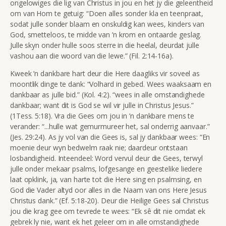
ongelowiges die lig van Christus in jou en het jy die geleentheid
om van Hom te getuig: “Doen alles sonder kla en teenpraat,
sodat julle sonder blaam en onskuldig kan wees, kinders van
God, smetteloos, te midde van ’n krom en ontaarde geslag.
Julle skyn onder hulle soos sterre in die heelal, deurdat julle
vashou aan die woord van die lewe.” (Fil. 2:14-16a).
Kweek ’n dankbare hart deur die Here daagliks vir soveel as
moontlik dinge te dank: “Volhard in gebed. Wees waaksaam en
dankbaar as julle bid.” (Kol. 4:2). “wees in alle omstandighede
dankbaar; want dit is God se wil vir julle in Christus Jesus.”
(1Tess. 5:18). Vra die Gees om jou in ’n dankbare mens te
verander: “...hulle wat gemurmureer het, sal onderrig aanvaar.”
(Jes. 29:24). As jy vol van die Gees is, sal jy dankbaar wees: “En
moenie deur wyn bedwelm raak nie; daardeur ontstaan
losbandigheid. Inteendeel: Word vervul deur die Gees, terwyl
julle onder mekaar psalms, lofgesange en geestelike liedere
laat opklink, ja, van harte tot die Here sing en psalmsing, en
God die Vader altyd oor alles in die Naam van ons Here Jesus
Christus dank.” (Ef. 5:18-20). Deur die Heilige Gees sal Christus
jou die krag gee om tevrede te wees: “Ek sê dit nie omdat ek
gebrek ly nie, want ek het geleer om in alle omstandighede