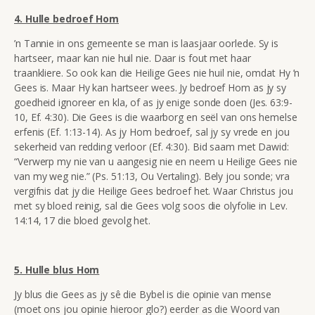
4. Hulle bedroef Hom
’n Tannie in ons gemeente se man is laasjaar oorlede. Sy is
hartseer, maar kan nie huil nie. Daar is fout met haar
traankliere. So ook kan die Heilige Gees nie huil nie, omdat Hy ’n
Gees is. Maar Hy kan hartseer wees. Jy bedroef Hom as jy sy
goedheid ignoreer en kla, of as jy enige sonde doen (
Jes. 63:9-
10, Ef. 4:30). Die Gees is die waarborg en seël van ons hemelse
erfenis (E
f. 1:13-14). As jy Hom bedroef, sal jy sy vrede en jou
sekerheid van redding verloor (Ef. 4:30). Bid saam met Dawid:
“Verwerp my nie van u aangesig nie en neem u Heilige Gees nie
van my weg nie.” (
Ps. 51:13, Ou Vertaling). Bely jou sonde; vra
vergifnis dat jy die Heilige Gees bedroef het. Waar Christus jou
met sy bloed reinig, sal die Gees volg soos die olyfolie in Lev.
14:14, 17
die bloed gevolg het.
5. Hulle blus Hom
Jy blus die Gees as jy sê die Bybel is die opinie van mense
(moet ons jou opinie hieroor glo?) eerder as die Woord van