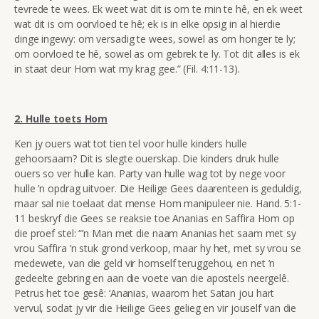
tevrede te wees. Ek weet wat dit is om te min te hê, en ek weet
wat dit is om oorvloed te hê; ek is in elke opsig in al hierdie
dinge ingewy: om versadig te wees, sowel as om honger te ly;
om oorvloed te hê, sowel as om gebrek te ly. Tot dit alles is ek
in staat deur Hom wat my krag gee.” (Fil. 4:11-13).
2. Hulle toets Hom
Ken jy ouers wat tot tien tel voor hulle kinders hulle
gehoorsaam? Dit is slegte ouerskap. Die kinders druk hulle
ouers so ver hulle kan. Party van hulle wag tot by nege voor
hulle ’n opdrag uitvoer. Die Heilige Gees daarenteen is geduldig,
maar sal nie toelaat dat mense Hom manipuleer nie
. Hand. 5:1-
11 beskryf die Gees se reaksie toe Ananias en Saffira Hom op
die proef stel: “’n Man met die naam Ananias het saam met sy
vrou Saffira ’n stuk grond verkoop, maar hy het, met sy vrou se
medewete, van die geld vir homself teruggehou, en net ’n
gedeelte gebring en aan die voete van die apostels neergelê.
Petrus het toe gesê: ‘Ananias, waarom het Satan jou hart
vervul, sodat jy vir die Heilige Gees gelieg en vir jouself van die