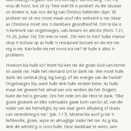
vrou dit hoor, toe sê sy: ‘Nee wat! Ek is positief. As die situasie
so donker is, kan ons die lig van Christus helderder skyn.’ Ek
probeer nie sê ons moet maak asof niks verkeerd is nie. Maar
as Christene moet ons ’n dankbare gesindheid hê. Om te kla is
’n
kenmerk van ongelowiges, vals leraars en ateïste (Rom. 1:21,
19-20, Judas 16): ‘Dit reën te veel... Dit reën te min!’ Sulke mense
skop ’n bohaai op as hulle ’n restaurant besoek en die ete nie
reg is nie. Kan hulle nie net mooi vra nie? Vir hulle is alles ’n
probleem.
Hoekom kla hulle so? Want hul ken nie die goeie God van hemel
en aarde nie. Hulle het niemand om te dank nie. Wie moet hulle
dank: die oerknal (Eng. big bang), of die energie van die heelal?
Ongelowiges kla, want hulle dink hulle verdien beter. As hulle
maar net geweet het almal van ons verdien die hel. Enigiets
buite die hel is
genade. Ons het rede om die Here te dank. “Elke
goeie geskenk en elke volmaakte gawe kom van bo af, van die
Vader van die hemelligte, by wie daar geen afwyking of skadu
van verandering is nie.” (Jak. 1:17). Moenie kla
asof jy nie ’n
liefdevolle, goeie, wyse en almagtige Vader het nie. As jy kla
,
dink die wêreld jy is soos hulle. Deur dankbaar te wees, sien