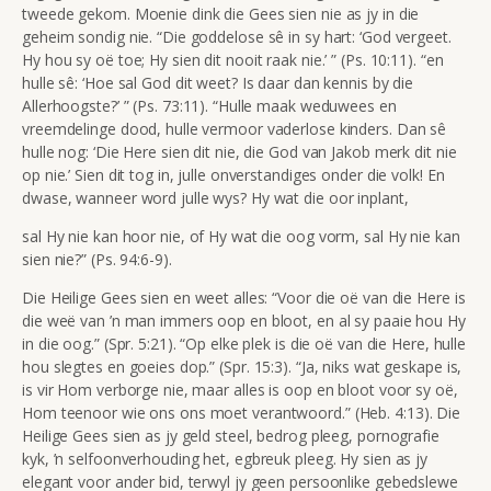
tweede gekom. Moenie dink die Gees sien nie as jy in die
geheim sondig nie. “Die goddelose sê in sy hart: ‘God vergeet.
Hy hou sy oë toe; Hy sien dit nooit raak nie.’ ” (Ps. 10:11). “en
hulle sê: ‘Hoe sal God dit weet? Is daar dan kennis by die
Allerhoogste?’ ” (Ps. 73:11). “Hulle maak weduwees en
vreemdelinge dood, hulle vermoor vaderlose kinders. Dan sê
hulle nog: ‘Die Here sien dit nie, die God van Jakob merk dit nie
op nie.’ Sien dit tog in, julle onverstandiges onder die volk! En
dwase, wanneer word julle wys? Hy wat die oor inplant,
sal Hy nie kan hoor nie, of Hy wat die oog vorm, sal Hy nie kan
sien nie?” (Ps. 94:6-9).
Die Heilige Gees sien en weet alles: “Voor die oë van die Here is
die weë van ’n man immers oop en bloot, en al sy paaie hou Hy
in die oog.” (Spr. 5:21). “Op elke plek is die oë van die Here, hulle
hou slegtes en goeies dop.” (Spr. 15:3). “Ja, niks wat geskape is,
is vir Hom verborge nie, maar alles is oop en bloot voor sy oë,
Hom teenoor wie ons ons moet verantwoord.” (Heb. 4:13). Die
Heilige Gees sien as jy geld steel, bedrog pleeg, pornografie
kyk, ’n selfoonverhouding het, egbreuk pleeg. Hy sien as jy
elegant voor ander bid, terwyl jy geen persoonlike gebedslewe