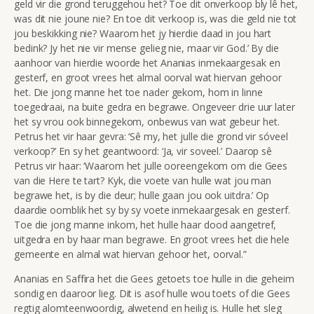
geld vir die grond teruggehou het? Toe dit onverkoop bly lê het,
was dit nie joune nie? En toe dit verkoop is, was die geld nie tot
jou beskikking nie? Waarom het jy hierdie daad in jou hart
bedink? Jy het nie vir mense gelieg nie, maar vir God.’ By die
aanhoor van hierdie woorde het Ananias inmekaargesak en
gesterf, en groot vrees het almal oorval wat hiervan gehoor
het. Die jong manne het toe nader gekom, hom in linne
toegedraai, na buite gedra en begrawe. Ongeveer drie uur later
het sy vrou ook binnegekom, onbewus van wat gebeur het.
Petrus het vir haar gevra: ‘Sê my, het julle die grond vir sóveel
verkoop?’ En sy het geantwoord: ‘Ja, vir soveel.’ Daarop sê
Petrus vir haar: ‘Waarom het julle ooreengekom om die Gees
van die Here te tart? Kyk, die voete van hulle wat jou man
begrawe het, is by die deur; hulle gaan jou ook uitdra.’ Op
daardie oomblik het sy by sy voete inmekaargesak en gesterf.
Toe die jong manne inkom, het hulle haar dood aangetref,
uitgedra en by haar man begrawe. En groot vrees het die hele
gemeente en almal wat hiervan gehoor het, oorval.”
Ananias en Saffira het die Gees getoets toe hulle in die geheim
sondig en daaroor lieg. Dit is asof hulle wou toets of die Gees
regtig alomteenwoordig, alwetend en heilig is. Hulle het sleg