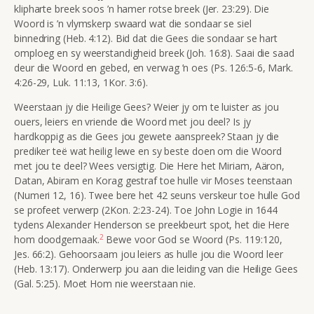
klipharte breek soos ’n hamer rotse breek (Jer. 23:29). Die
Woord is ’n vlymskerp swaard wat die sondaar se siel
binnedring (Heb. 4:12). Bid dat die Gees die sondaar se hart
omploeg en sy weerstandigheid breek (Joh. 16:8). Saai die saad
deur die Woord en g
ebed, en verwag ’n oes (Ps. 126:5-6, Mark.
4:26-29, Luk. 11:13, 1Kor. 3:6).
Weerstaan jy die Heilige Gees? Weier jy om te luister as jou
ouers, leiers en vriende die Woord met jou deel? Is jy
hardkoppig as die Gees jou gewete aanspreek? Staan jy die
prediker teë wat heilig lewe en sy beste doen om die Woord
met jou te deel? Wees versigtig. Die Here het Miriam, A
ä
ron,
Datan, Abiram en Korag gestraf toe hulle vir Moses teenstaan
(Numeri 12, 16). Twee bere het 42 seuns verskeur toe hulle God
se profeet verwerp (2Kon. 2:23-24). Toe John Logie in 1644
tydens Alexander Henderson se preekbeurt spot, het die Here
2
hom doodgemaak.
Bewe voor God se Woord (Ps. 119:120,
Jes. 66:2). Gehoorsaam jou leiers as hulle jou die Woord leer
(Heb. 13:17). Onderwerp jou aan die leiding van die Heilige Gees
(Gal. 5:25). Moet Hom nie weerstaan nie.