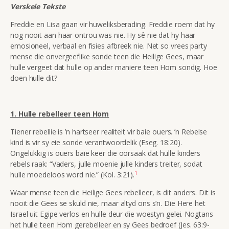
Verskeie Tekste
Freddie en Lisa gaan vir huweliksberading. Freddie roem dat hy
nog nooit aan haar ontrou was nie. Hy sê nie dat hy haar
emosioneel, verbaal en fisies afbreek nie. Net so vrees party
mense die onvergeeflike sonde teen die Heilige Gees, maar
hulle vergeet dat hulle op ander maniere teen Hom sondig. Hoe
doen hulle dit?
1. Hulle rebelleer teen Hom
Tiener rebellie is ’n hartseer realiteit vir baie ouers. ’n Rebelse
kind is vir sy eie sonde verantwoordelik (Eseg. 18:20).
Ongelukkig is ouers baie keer die oorsaak dat hulle kinders
rebels raak:
“Vaders, julle moenie julle kinders treiter, sodat
1
hulle moedeloos word nie.”
(Kol. 3:21).
Waar mense teen die Heilige Gees rebelleer, is dit anders. Dit is
nooit die Gees se skuld nie, maar altyd ons s’n. Die Here het
Israel uit Egipe verlos en hulle deur die woestyn gelei. Nogtans
het hulle teen Hom gerebelleer en sy Gees bedroef (Jes. 63:9-