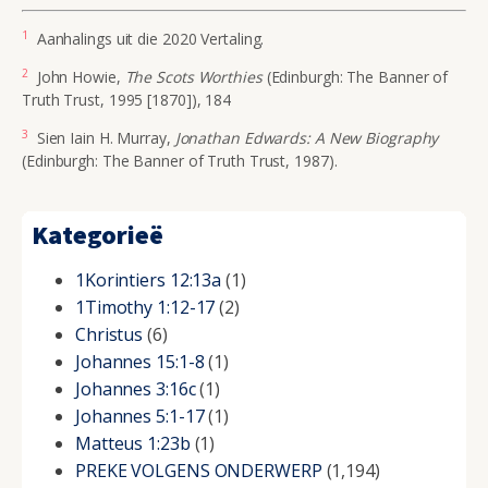
1
Aanhalings uit die 2020 Vertaling.
2
John Howie,
The Scots Worthies
(Edinburgh: The Banner of
Truth Trust, 1995 [1870]), 184
3
Sien Iain H. Murray,
Jonathan Edwards: A New Biography
(Edinburgh: The Banner of Truth Trust, 1987).
Kategorieë
1Korintiers 12:13a
(1)
1Timothy 1:12-17
(2)
Christus
(6)
Johannes 15:1-8
(1)
Johannes 3:16c
(1)
Johannes 5:1-17
(1)
Matteus 1:23b
(1)
PREKE VOLGENS ONDERWERP
(1,194)