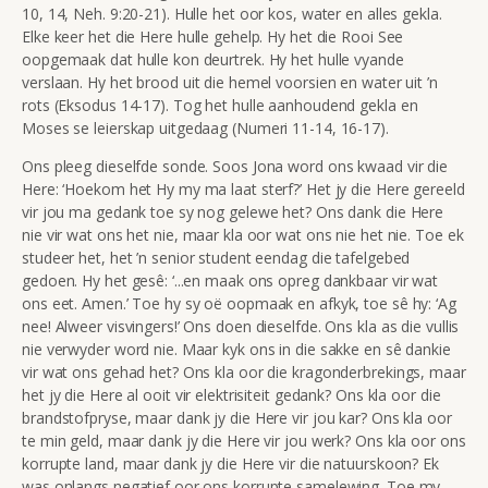
10, 14, Neh. 9:20-21). Hulle het oor kos, water en alles gekla.
Elke keer het die Here hulle gehelp. Hy het die Rooi See
oopgemaak dat hulle kon deurtrek. Hy het hulle vyande
verslaan. Hy het brood uit die hemel voorsien en water uit ’n
rots (Eksodus 14-17). Tog het hulle aanhoudend gekla en
Moses se leierskap uitgedaag (Numeri 11-14, 16-17).
Ons pleeg dieselfde sonde. Soos Jona word ons kwaad vir die
Here: ‘Hoekom het Hy my ma laat sterf?’ Het jy die Here gereeld
vir jou ma gedank toe sy nog gelewe het? Ons dank die Here
nie vir wat ons het nie, maar kla oor wat ons nie het nie. Toe ek
studeer het, het ’n senior student eendag die tafelgebed
gedoen. Hy het gesê: ‘...en maak ons opreg dankbaar vir wat
ons eet. Amen.’ Toe hy sy oë oopmaak en afkyk, toe sê hy: ‘Ag
nee! Alweer visvingers!’ Ons doen dieselfde. Ons kla as die vullis
nie verwyder word nie. Maar kyk ons in die sakke en sê dankie
vir wat ons gehad het? Ons kla oor die kragonderbrekings, maar
het jy die Here al ooit vir elektrisiteit gedank? Ons kla oor die
brandstofpryse, maar dank jy die Here vir jou kar? Ons kla oor
te min geld, maar dank jy die Here vir jou werk? Ons kla oor ons
korrupte land, maar dank jy die Here vir die natuurskoon? Ek
was onlangs negatief oor ons korrupte samelewing. Toe my