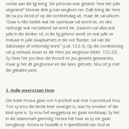
sonde aan die lig bring. Die persoon was geskok: ‘Hoe het julle
uitgevind?’ Moenie dink jy kan wegkom nie. Dalk
bring die Here
dit na jou dood of op die oordeelsdag uit, maar dit sal uitkom:
“Daar is niks bedek wat nie openbaar sal word nie, en niks
verborge wat nie bekend sal word nie. Daarom sal alles wat
julle in die donker sê, in die lig gehoor word; en wat julle vir
mekaar in julle slaapkamers in die oor fluister, sal van die
dakstoepe af verkondig word.” (Luk. 1
2:2-3). Op die oordeelsdag
sal jy verbaas staan as die Here jou wegstuur (Matt. 7:22-23).
Sy Gees het jou deur die Woord en jou gewete gewaarsku,
maar jy het dit geïgnoreer en die Gees getoets. Nou sit jy met
die gebakte pere.
3. Hulle weerstaan Hom
Die boek Hosea gaan oor ’n profeet wat met ’n prostituut trou.
Toe sy vrou die derde keer swanger is, was hy onseker of die
kind syne is. Sy vrou het weggeloop en gaan rondslaap. Sy het
in die slawemark geeïndig. Hosea het haar as sy eie gaan
terugkoop. Hosea se huwelik is ’n spieëlbeeld van God se