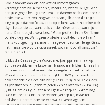
God:
“Daarom dan: die een wat dit verontagsaam,
verontagsaam nie ’n mens nie, maar God, wat sy Heilige Gees
aan julle gegee het.”
(1Tess. 4:8).
“En daarom beskik ons oor die
profetiese woord, wat nog vaster staan. Julle doen die regte
ding as julle daarop fokus, soos op ’n lamp wat in ’n donker plek
skyn, totdat die dag aanbreek, en die môrester opgaan in julle
harte. Dit moet julle veral besef: Geen profesie in die Skrif berus
op eie uitleg nie. Want geen profesie is ooit deur die wil van ’n
mens voortgebring nie; maar, meegevoer deur die Heilige Gees,
het mense die woorde uitgespreek wat van God afkomstig is.”
(2Pet. 1:20-21).
Jy blus die Gees as jy die Woord met jou lippe eer, maar op
Sondae wegbly en nie luister as Hy praat nie. Jy blus Hom as Hy
jou aanvuur om met iemand die evangelie te deel, te bid, die
Woord te lees, te dien, lof te sing (Ef. 5:18-20), jou sonde te
bely:
“Moenie die Gees blus nie”
(1Tess. 5:19). Jy blus die Gees
as jy nalaat om jou gawe te gebruik en dit laat roes (2Tim. 1:6).
Jy blus Hom as Hy jou tot ’n heilige lewe roep en jy
dit minag:
“God het ons tog nie tot onreinheid geroep nie, maar tot
heiligheid. Daarom dan: die een wat dit verontagsaam,
verontagsaam nie ’n mens nie, maar God, wat sy Heilige Gees