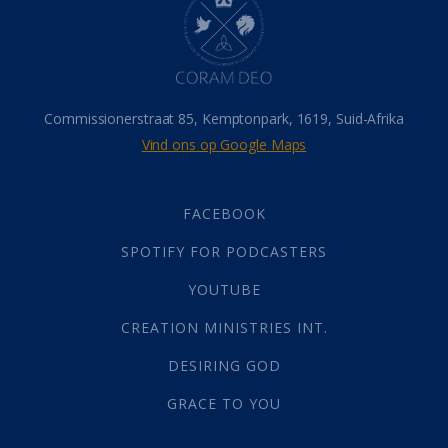
Hemel
(31)
Israel
(14)
Millennium
(1)
Oordeelsdag
(19)
Verheerlikte liggaam
(3)
Commissionerstraat 85, Kemptonpark, 1619, Suid-Afrika
Wederkoms
(27)
Vind ons op Google Maps
Gebed
(87)
Dankbaarheid
(5)
Die Onse Vader
(12)
FACEBOOK
Vas
(2)
SPOTIFY FOR PODCASTERS
God
(392)
Afgode
(23)
YOUTUBE
Tien Plae
(5)
CREATION MINISTRIES INT.
Almag
(1)
Alomteenwoordig
(4)
DESIRING GOD
Liefde
(1)
GRACE TO YOU
Alwetendheid
(1)
Christus
(202)