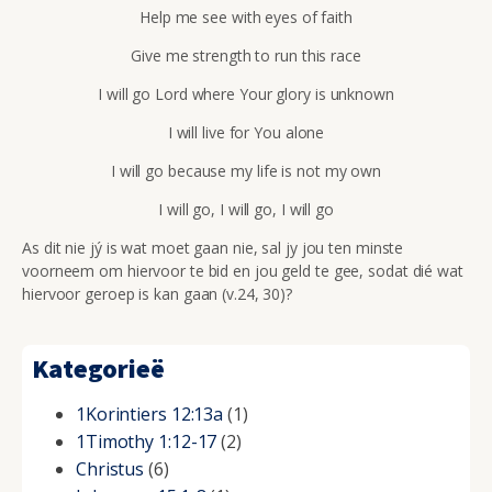
Help me see with eyes of faith
Give me strength to run this race
I will go Lord where Your glory is unknown
I will live for You alone
I will go because my life is not my own
I will go, I will go, I will go
As dit nie jý is wat moet gaan nie, sal jy jou ten minste
voorneem om hiervoor te bid en jou geld te gee, sodat dié wat
hiervoor geroep is kan gaan (v.24, 30)?
Kategorieë
1Korintiers 12:13a
(1)
1Timothy 1:12-17
(2)
Christus
(6)