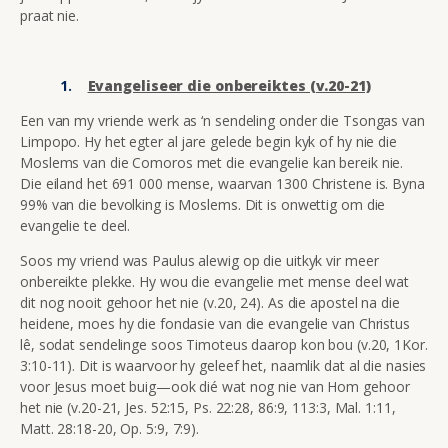
praat nie.
Evangeliseer die onbereiktes (v.20-21)
Een van my vriende werk as ‘n sendeling onder die Tsongas van
Limpopo. Hy het egter al jare gelede begin kyk of hy nie die
Moslems van die Comoros met die evangelie kan bereik nie.
Die eiland het 691 000 mense, waarvan 1300 Christene is. Byna
99% van die bevolking is Moslems. Dit is onwettig om die
evangelie te deel.
Soos my vriend was Paulus alewig op die uitkyk vir meer
onbereikte plekke. Hy wou die evangelie met mense deel wat
dit nog nooit gehoor het nie (v.20, 24). As die apostel na die
heidene, moes hy die fondasie van die evangelie van Christus
lê, sodat sendelinge soos Timoteus daarop kon bou (v.20, 1Kor.
3:10-11). Dit is waarvoor hy geleef het, naamlik dat al die nasies
voor Jesus moet buig—ook dié wat nog nie van Hom gehoor
het nie (v.20-21, Jes. 52:15, Ps. 22:28, 86:9, 113:3, Mal. 1:11,
Matt. 28:18-20, Op. 5:9, 7:9).