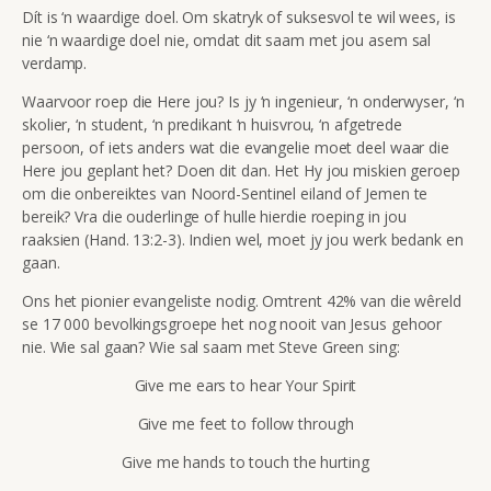
Dít is ‘n waardige doel. Om skatryk of suksesvol te wil wees, is
nie ‘n waardige doel nie, omdat dit saam met jou asem sal
verdamp.
Waarvoor roep die Here jou? Is jy ‘n ingenieur, ‘n onderwyser, ‘n
skolier, ‘n student, ‘n predikant ‘n huisvrou, ‘n afgetrede
persoon, of iets anders wat die evangelie moet deel waar die
Here jou geplant het? Doen dit dan. Het Hy jou miskien geroep
om die onbereiktes van Noord-Sentinel eiland of Jemen te
bereik? Vra die ouderlinge of hulle hierdie roeping in jou
raaksien (Hand. 13:2-3). Indien wel, moet jy jou werk bedank en
gaan.
Ons het pionier evangeliste nodig. Omtrent 42% van die wêreld
se 17 000 bevolkingsgroepe het nog nooit van Jesus gehoor
nie. Wie sal gaan? Wie sal saam met Steve Green sing:
Give me ears to hear Your Spirit
Give me feet to follow through
Give me hands to touch the hurting