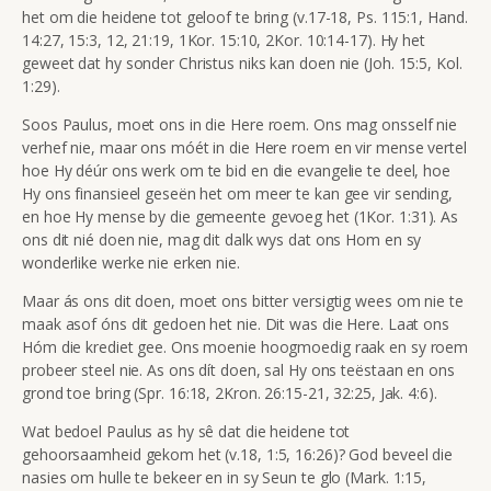
het om die heidene tot geloof te bring (v.17-18, Ps. 115:1, Hand.
14:27, 15:3, 12, 21:19, 1Kor. 15:10, 2Kor. 10:14-17). Hy het
geweet dat hy sonder Christus niks kan doen nie (Joh. 15:5, Kol.
1:29).
Soos Paulus, moet ons in die Here roem. Ons mag onsself nie
verhef nie, maar ons móét in die Here roem en vir mense vertel
hoe Hy déúr ons werk om te bid en die evangelie te deel, hoe
Hy ons finansieel geseën het om meer te kan gee vir sending,
en hoe Hy mense by die gemeente gevoeg het (1Kor. 1:31). As
ons dit nié doen nie, mag dit dalk wys dat ons Hom en sy
wonderlike werke nie erken nie.
Maar ás ons dit doen, moet ons bitter versigtig wees om nie te
maak asof óns dit gedoen het nie. Dit was die Here. Laat ons
Hóm die krediet gee. Ons moenie hoogmoedig raak en sy roem
probeer steel nie. As ons dít doen, sal Hy ons teëstaan en ons
grond toe bring (Spr. 16:18, 2Kron. 26:15-21, 32:25, Jak. 4:6).
Wat bedoel Paulus as hy sê dat die heidene tot
gehoorsaamheid gekom het (v.18, 1:5, 16:26)? God beveel die
nasies om hulle te bekeer en in sy Seun te glo (Mark. 1:15,