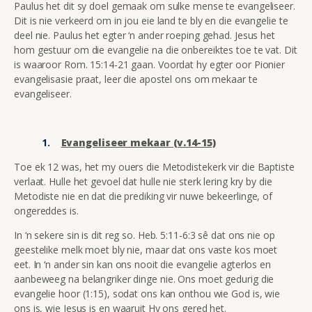
Paulus het dit sy doel gemaak om sulke mense te evangeliseer.
Dit is nie verkeerd om in jou eie land te bly en die evangelie te
deel nie. Paulus het egter ‘n ander roeping gehad. Jesus het
hom gestuur om die evangelie na die onbereiktes toe te vat. Dit
is waaroor Rom. 15:14-21 gaan. Voordat hy egter oor Pionier
evangelisasie praat, leer die apostel ons om mekaar te
evangeliseer.
Evangeliseer mekaar (v.14-15)
Toe ek 12 was, het my ouers die Metodistekerk vir die Baptiste
verlaat. Hulle het gevoel dat hulle nie sterk lering kry by die
Metodiste nie en dat die prediking vir nuwe bekeerlinge, of
ongereddes is.
In ‘n sekere sin is dit reg so. Heb. 5:11-6:3 sê dat ons nie op
geestelike melk moet bly nie, maar dat ons vaste kos moet
eet. In ‘n ander sin kan ons nooit die evangelie agterlos en
aanbeweeg na belangriker dinge nie. Ons moet gedurig die
evangelie hoor (1:15), sodat ons kan onthou wie God is, wie
ons is, wie Jesus is en waaruit Hy ons gered het.