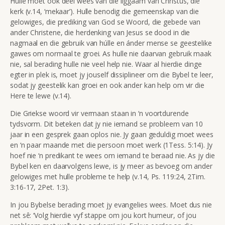
Hulle moet ook deel wees van die liggaam van Christus, die
kerk (v.14, ‘mekaar’). Hulle benodig die gemeenskap van die
gelowiges, die prediking van God se Woord, die gebede van
ander Christene, die herdenking van Jesus se dood in die
nagmaal en die gebruik van húlle en ánder mense se geestelike
gawes om normaal te groei. As hulle nie daarvan gebruik maak
nie, sal berading hulle nie veel help nie. Waar al hierdie dinge
egter in plek is, moet jy jouself dissiplineer om die Bybel te leer,
sodat jy geestelik kan groei en ook ander kan help om vir die
Here te lewe (v.14).
Die Griekse woord vir vermaan staan in ‘n voortdurende
tydsvorm. Dit beteken dat jy nie iemand se probleem van 10
jaar in een gesprek gaan oplos nie. Jy gaan geduldig moet wees
en ‘n paar maande met die persoon moet werk (1Tess. 5:14). Jy
hoef nie ‘n predikant te wees om iemand te beraad nie. As jy die
Bybel ken en daarvolgens lewe, is jy meer as bevoeg om ander
gelowiges met hulle probleme te help (v.14, Ps. 119:24, 2Tim.
3:16-17, 2Pet. 1:3).
In jou Bybelse berading moet jy evangelies wees. Moet dus nie
net sê: ‘Volg hierdie vyf stappe om jou kort humeur, of jou