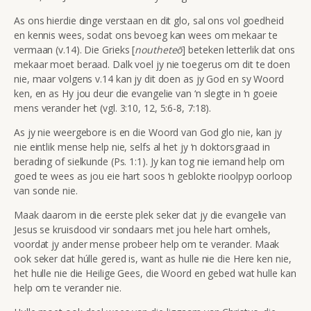
As ons hierdie dinge verstaan en dit glo, sal ons vol goedheid
en kennis wees, sodat ons bevoeg kan wees om mekaar te
vermaan (v.14). Die Grieks [
noutheteō
] beteken letterlik dat ons
mekaar moet beraad. Dalk voel jy nie toegerus om dit te doen
nie, maar volgens v.14 kan jy dit doen as jy God en sy Woord
ken, en as Hy jou deur die evangelie van ‘n slegte in ‘n goeie
mens verander het (vgl. 3:10, 12, 5:6-8, 7:18).
As jy nie weergebore is en die Woord van God glo nie, kan jy
nie eintlik mense help nie, selfs al het jy ‘n doktorsgraad in
berading of sielkunde (Ps. 1:1). Jy kan tog nie iemand help om
goed te wees as jou eie hart soos ‘n geblokte rioolpyp oorloop
van sonde nie.
Maak daarom in die eerste plek seker dat jy die evangelie van
Jesus se kruisdood vir sondaars met jou hele hart omhels,
voordat jy ander mense probeer help om te verander. Maak
ook seker dat húlle gered is, want as hulle nie die Here ken nie,
het hulle nie die Heilige Gees, die Woord en gebed wat hulle kan
help om te verander nie.