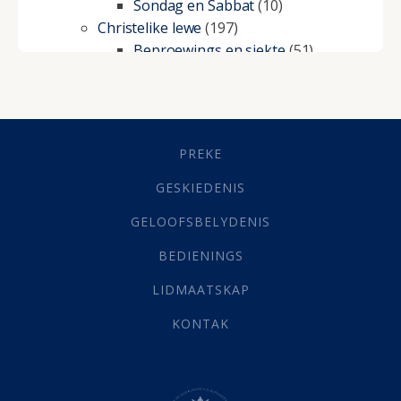
Sondag en Sabbat
(10)
Christelike lewe
(197)
Beproewings en siekte
(51)
Besluitneming
(6)
Dissipline
(10)
Geestelike Groei
(10)
Gehoorsaamheid
(6)
PREKE
Geld
(21)
Grys Areas
(4)
GESKIEDENIS
Hofsake
(2)
GELOOFSBELYDENIS
Lewensdoel
(3)
Selfondersoek
(1)
BEDIENINGS
Vervolging
(19)
LIDMAATSKAP
Werk
(22)
Eindtyd
(142)
KONTAK
Belonings
(4)
Dood
(26)
Hel
(21)