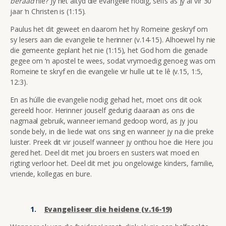
beraad
nie? Jy het áltyd die evangelie nodig, selfs as jy al vir 30
jaar ‘n Christen is (1:15).
Paulus het dit geweet en daarom het hy Romeine geskryf om
sy lesers aan die evangelie te herinner (v.14-15). Alhoewel hy nie
die gemeente geplant het nie (1:15), het God hom die genade
gegee om ‘n apostel te wees, sodat vrymoedig genoeg was om
Romeine te skryf en die evangelie vir hulle uit te lê (v.15, 1:5,
12:3).
En as húlle die evangelie nodig gehad het, moet ons dit ook
gereeld hoor. Herinner jouself gedurig daaraan as ons die
nagmaal gebruik, wanneer iemand gedoop word, as jy jou
sonde bely, in die liede wat ons sing en wanneer jy na die preke
luister. Preek dit vir jouself wanneer jy onthou hoe die Here jou
gered het. Deel dit met jou broers en susters wat moed en
rigting verloor het. Deel dit met jou ongelowige kinders, familie,
vriende, kollegas en bure.
Evangeliseer die heidene (v.16-19)