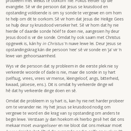
probleem met wellus te oorkom’ nie. Fokus eerder op die
evangelie. Sê vir die persoon dat Jesus se kruisdood en
opstanding voldoende is om sy sonde te vergewe en om hom
te help om dit te oorkom. Sê vir hom dat Jesus die Heilige Gees
se hulp deur sy kruisdood verseker het. Sê vir hom dat hy nie
hierdie of daardie sonde hóéf te doen nie, aangesien hy deur
Jesus dood is vir die sonde. Omdat hy ook saam met Christus
opgewek is, kán hy
i
n
Christus
‘n nuwe lewe lei. Deur Jesus se
opstandingskrag kán die persoon ‘nee’ sê vir sonde en ‘ja’ vir ‘n
lewe van gehoorsaamheid.
Wys vir die persoon dat sy probleem in die eerste plek nie sy
verkeerde woorde of dade is nie, maar die sonde in sy hart
(selfsug, vrees, vrees vir mense, kleingeloof, angs, bitterheid,
kwaad, jaloesie, ens.). Dit is omdat hy verkeerde dinge wil
hê dat hy verkeerde dinge doen en sê.
Omdat die probleem in sy hart is, kan hy nie net harder probeer
om te verander nie. Hy het Jesus se kruisdood nodig om
vergewe te word en die krag van sy opstanding om anders te
begin lewe. Verstaan jy dan hoekom ek hierbo gesê het dat ons
mekaar moet
evangeliseer
en nie bloot dat ons mekaar moet