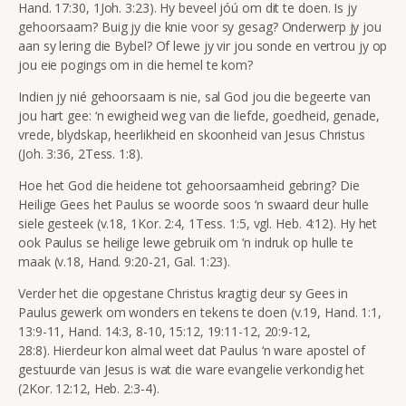
Hand. 17:30, 1Joh. 3:23). Hy beveel jóú om dit te doen. Is jy
gehoorsaam? Buig jy die knie voor sy gesag? Onderwerp jy jou
aan sy lering die Bybel? Of lewe jy vir jou sonde en vertrou jy op
jou eie pogings om in die hemel te kom?
Indien jy nié gehoorsaam is nie, sal God jou die begeerte van
jou hart gee: ‘n ewigheid weg van die liefde, goedheid, genade,
vrede, blydskap, heerlikheid en skoonheid van Jesus Christus
(Joh. 3:36, 2Tess. 1:8).
Hoe het God die heidene tot gehoorsaamheid gebring? Die
Heilige Gees het Paulus se woorde soos ‘n swaard deur hulle
siele gesteek (v.18, 1Kor. 2:4, 1Tess. 1:5, vgl. Heb. 4:12). Hy het
ook Paulus se heilige lewe gebruik om ‘n indruk op hulle te
maak (v.18, Hand. 9:20-21, Gal. 1:23).
Verder het die opgestane Christus kragtig deur sy Gees in
Paulus gewerk om wonders en tekens te doen (v.19, Hand. 1:1,
13:9-11, Hand. 14:3, 8-10, 15:12, 19:11-12, 20:9-12,
28:8). Hierdeur kon almal weet dat Paulus ‘n ware apostel of
gestuurde van Jesus is wat die ware evangelie verkondig het
(2Kor. 12:12, Heb. 2:3-4).