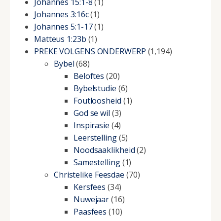
Johannes 15:1-8
(1)
Johannes 3:16c
(1)
Johannes 5:1-17
(1)
Matteus 1:23b
(1)
PREKE VOLGENS ONDERWERP
(1,194)
Bybel
(68)
Beloftes
(20)
Bybelstudie
(6)
Foutloosheid
(1)
God se wil
(3)
Inspirasie
(4)
Leerstelling
(5)
Noodsaaklikheid
(2)
Samestelling
(1)
Christelike Feesdae
(70)
Kersfees
(34)
Nuwejaar
(16)
Paasfees
(10)