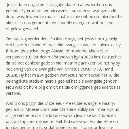
Jesus doen nog steeds kragtige dade in antwoord op ons
gebede. Sy grootste wonderwerk is om mense wat geestelik
dood was, lewend te maak. Laat ons nie ophou om hiervoor te
bid nie: in ons gemeente en deur die evangelie wat ons met
ongelowiges deel.
Om sy krag verder deur Paulus te wys, het Jesus hom gehelp
om binne ‘n dekade of twee die evangelie van Jerusalem tot by
Illirikum (destydse Joego-Slawië, of moderne Albanië) te
versprei (v.19). Dit dek ‘n afstand van byna 3000 km. Paulus het
dit nie net eenkeer gedoen nie, maar ‘n paar keer. So het hy sy
bediening van die evangelie van Christus vervul (v.19, Hand.
20:24). Hy het m.a.w. gedoen wat Jesus hom beveel het. Al die
belangrikste stede in hierdie gebied het die evangelie gehoor.
Nou was dit húlle plig om dit na die omliggende gebiede toe te
versprei.
Wat is óns plig in die 21ste eeu? Preek die evangelie waar jy
geplant is. Moenie soos baie Christene stilbly nie, maar kyk uit
vir geleenthede om die boodskap van Jesus se kruisdood en
opstanding met mense te deel. Bid daarvoor. Vra die Here om
jou dapper te maak, sodat jy nie skaam is om oor Jesus te