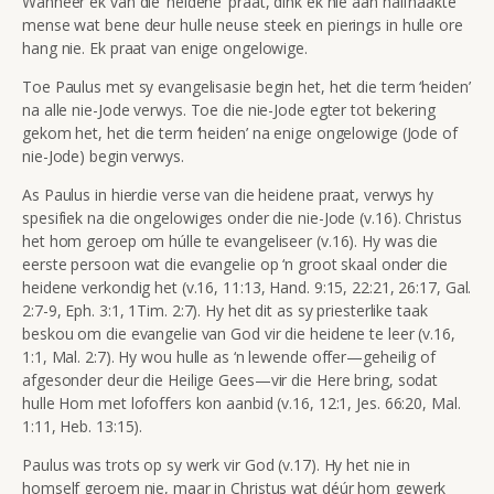
Wanneer ek van die ‘heidene’ praat, dink ek nie aan halfnaakte
mense wat bene deur hulle neuse steek en pierings in hulle ore
hang nie. Ek praat van enige ongelowige.
Toe Paulus met sy evangelisasie begin het, het die term ‘heiden’
na alle nie-Jode verwys. Toe die nie-Jode egter tot bekering
gekom het, het die term ‘heiden’ na enige ongelowige (Jode of
nie-Jode) begin verwys.
As Paulus in hierdie verse van die heidene praat, verwys hy
spesifiek na die ongelowiges onder die nie-Jode (v.16). Christus
het hom geroep om húlle te evangeliseer (v.16). Hy was die
eerste persoon wat die evangelie op ‘n groot skaal onder die
heidene verkondig het (v.16, 11:13, Hand. 9:15, 22:21, 26:17, Gal.
2:7-9, Eph. 3:1, 1Tim. 2:7). Hy het dit as sy priesterlike taak
beskou om die evangelie van God vir die heidene te leer (v.16,
1:1, Mal. 2:7). Hy wou hulle as ‘n lewende offer—geheilig of
afgesonder deur die Heilige Gees—vir die Here bring, sodat
hulle Hom met lofoffers kon aanbid (v.16, 12:1, Jes. 66:20, Mal.
1:11, Heb. 13:15).
Paulus was trots op sy werk vir God (v.17). Hy het nie in
homself geroem nie, maar in Christus wat déúr hom gewerk