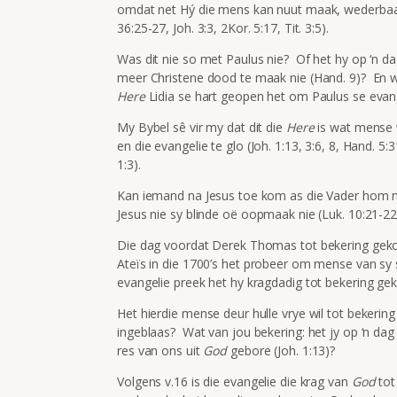
omdat net Hý die mens kan nuut maak, wederbaar
36:25-27, Joh. 3:3, 2Kor. 5:17, Tit. 3:5).
Was dit nie so met Paulus nie? Of het hy op ‘n dag
meer Christene dood te maak nie (Hand. 9)? En wat
Here
Lidia se hart geopen het om Paulus se evang
My Bybel sê vir my dat dit die
Here
is wat mense 
en die evangelie te glo (Joh. 1:13, 3:6, 8, Hand. 5:31
1:3).
Kan iemand na Jesus toe kom as die Vader hom nie
Jesus nie sy blinde oë oopmaak nie (Luk. 10:21-22
Die dag voordat Derek Thomas tot bekering gekom 
Ateïs in die 1700’s het probeer om mense van sy 
evangelie preek het hy kragdadig tot bekering ge
Het hierdie mense deur hulle vrye wil tot bekerin
ingeblaas? Wat van jou bekering: het jy op ‘n dag
res van ons uit
God
gebore (Joh. 1:13)?
Volgens v.16 is die evangelie die krag van
God
tot