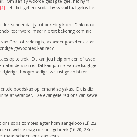
ek. Om aan sy woorde gesag te gee, het hy ‘n
[4]
Iets het gebeur sodat hy sy vuil taal gelos het.
e los sonder dat jy tot bekering kom. Dink maar
habiliteer word, maar nie tot bekering kom nie.
 van God tot redding is, as ander godsdienste en
ondige gewoontes kan red?
kies op te trek. Dit kan jou help om een of twee
mal anders is nie. Dit kan jou nie van selfsugtige
eldgierige, hoogmoedige, wellustige en bitter
imentele boodskap op iemand se yskas. Dit is die
nne af verander. Die evangelie red ons van sewe
et ons soos zombies agter hom aangeloop (Ef. 2:2,
 die duiwel se mag oor ons gebreek (16:20, 2Kor.
nie, maar behoort ons aan Jesus.