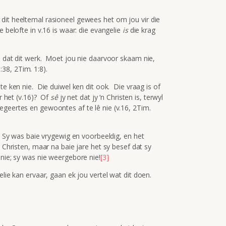
dit heeltemal rasioneel gewees het om jou vir die
 belofte in v.16 is waar: die evangelie
is
die krag
ê dat dit werk. Moet jou nie daarvoor skaam nie,
38, 2Tim. 1:8).
te ken nie. Die duiwel ken dit ook. Die vraag is of
ar het (v.16)? Of
sê
jy net dat jy ‘n Christen is, terwyl
egeertes en gewoontes af te lê nie (v.16, 2Tim.
a. Sy was baie vrygewig en voorbeeldig, en het
 Christen, maar na baie jare het sy besef dat sy
 nie; sy was nie weergebore nie!
[3]
elie kan ervaar, gaan ek jou vertel wat dit doen.