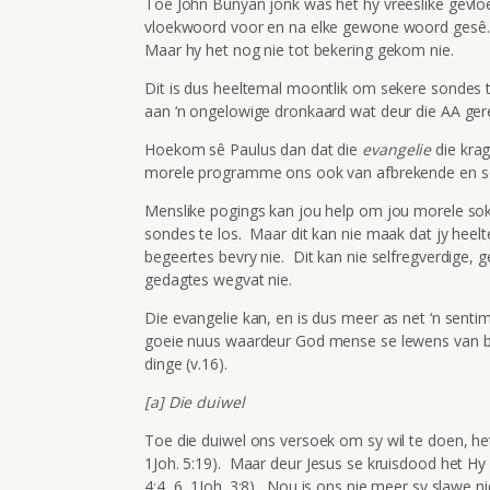
Toe John Bunyan jonk was het hy vreeslike gevlo
vloekwoord voor en na elke gewone woord gesê.
Maar hy het nog nie tot bekering gekom nie.
Dit is dus heeltemal moontlik om sekere sondes t
aan ‘n ongelowige dronkaard wat deur die AA gere
Hoekom sê Paulus dan dat die
evangelie
die krag
morele programme ons ook van afbrekende en s
Menslike pogings kan jou help om jou morele sok
sondes te los. Maar dit kan nie maak dat jy heelte
begeertes bevry nie. Dit kan nie selfregverdige, g
gedagtes wegvat nie.
Die evangelie kan, en is dus meer as net ‘n sent
goeie nuus waardeur God mense se lewens van bi
dinge (v.16).
[a] Die duiwel
Toe die duiwel ons versoek om sy wil te doen, h
1Joh. 5:19). Maar deur Jesus se kruisdood het Hy
4:4, 6, 1Joh. 3:8). Nou is ons nie meer sy slawe 