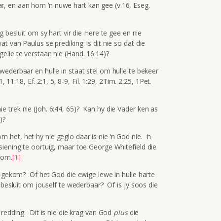
, en aan hom ‘n nuwe hart kan gee (v.16, Eseg.
 besluit om sy hart vir die Here te gee en nie
 van Paulus se prediking: is dit nie so dat die
elie te verstaan nie (Hand. 16:14)?
wederbaar en hulle in staat stel om hulle te bekeer
, 11:18, Ef. 2:1, 5, 8-9, Fil. 1:29, 2Tim. 2:25, 1Pet.
 trek nie (Joh. 6:44, 65)? Kan hy die Vader ken as
)?
het, het hy nie geglo daar is nie ‘n God nie. ‘n
siening te oortuig, maar toe George Whitefield die
kom.
[1]
g gekom? Of het God die ewige lewe in hulle harte
 besluit om jouself te wederbaar? Of is jy soos die
 redding. Dit is nie die krag van God
plus
die