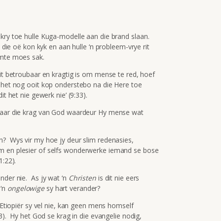
ekry toe hulle Kuga-modelle aan die brand slaan.
 die oë kon kyk en aan hulle ‘n probleem-vrye rit
amte moes sak.
it betroubaar en kragtig is om mense te red, hoef
 het nog ooit kop onderstebo na die Here toe
it het nie gewerk nie’ (9:33).
 maar die krag van God waardeur Hy mense wat
n? Wys vir my hoe jy deur slim redenasies,
m en plesier of selfs wonderwerke iemand se bose
1:22).
nder nie. As jy wat ‘n
Christen
is dit nie eers
 ‘n
ongelowige
sy hart verander?
n Etiopiër sy vel nie, kan geen mens homself
23). Hy het God se krag in die evangelie nodig,