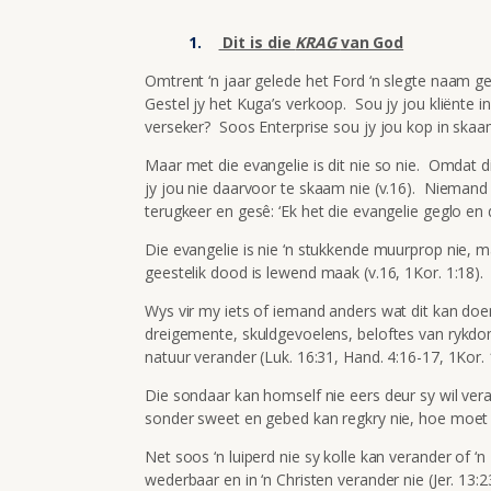
Dit is die
KRAG
van God
Omtrent ‘n jaar gelede het Ford ‘n slegte naam g
Gestel jy het Kuga’s verkoop. Sou jy jou kliënte in
verseker? Soos Enterprise sou jy jou kop in ska
Maar met die evangelie is dit nie so nie. Omdat d
jy jou nie daarvoor te skaam nie (v.16). Niemand
terugkeer en gesê: ‘Ek het die evangelie geglo en d
Die evangelie is nie ‘n stukkende muurprop nie,
geestelik dood is lewend maak (v.16, 1Kor. 1:18).
Wys vir my iets of iemand anders wat dit kan doe
dreigemente, skuldgevoelens, beloftes van rykdo
natuur verander (Luk. 16:31, Hand. 4:16-17, 1Kor. 
Die sondaar kan homself nie eers deur sy wil vera
sonder sweet en gebed kan regkry nie, hoe moet
Net soos ‘n luiperd nie sy kolle kan verander of ‘
wederbaar en in ‘n Christen verander nie (Jer. 13: