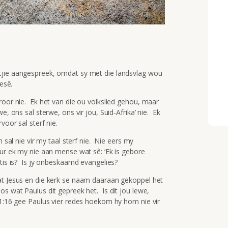
tjie aangespreek, omdat sy met die landsvlag wou
esê.
roor nie. Ek het van die ou volkslied gehou, maar
e, ons sal sterwe, ons vir jou, Suid-Afrika’ nie. Ek
voor sal sterf nie.
n sal nie vir my taal sterf nie. Nie eers my
eur ek my nie aan mense wat sê: ‘Ek is gebore
is is? Is jy onbeskaamd evangelies?
at Jesus en die kerk se naam daaraan gekoppel het
s wat Paulus dit gepreek het. Is dit jou lewe,
 1:16 gee Paulus vier redes hoekom hy hom nie vir