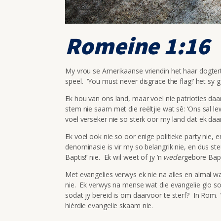
Romeine 1:16
My vrou se Amerikaanse vriendin het haar dogter
speel. ‘You must never disgrace the flag!’ het sy g
Ek hou van ons land, maar voel nie patrioties daa
stem nie saam met die reëltjie wat sê: ‘Ons sal lew
voel verseker nie so sterk oor my land dat ek daar
Ek voel ook nie so oor enige politieke party nie, e
denominasie is vir my so belangrik nie, en dus st
Baptis!’ nie. Ek wil weet of jy ‘n
weder
gebore Bapt
Met evangelies verwys ek nie na alles en almal w
nie. Ek verwys na mense wat die evangelie glo soo
sodat jy bereid is om daarvoor te sterf? In Rom.
hiérdie evangelie skaam nie.