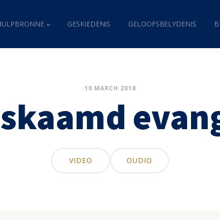
HULPBRONNE
GESKIEDENIS
GELOOFSBELYDENIS
B
10 MARCH 2018
skaamd evang
VIDEO
OUDIO