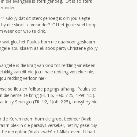
n die evangelie is sterk genoeg. Dit is so sterk
erander.
er? Glo jy dat dit sterk genoeg is om jou slegte
lie by die skool te verander? Of het jy nie veel hoop
om weer oor v.16 te dink.
een wat glo, het Paulus hom nie daarvoor geskaam
angelie sou skaam as ek soos party Christene glo jy
angelie is die krag van God tot redding vir elkeen
elukkig kan dit nie jou finale redding verseker nie,
ou redding verloor’ nie?
se se flou en feilbare pogings afhang. Paulus se
 die hemel te bring (Fil. 1:6, Heb. 7:25, 1Pet. 1:5).
 in sy Seun glo (Tit. 1:2, 1Joh. 2:25), terwyl Hy nie
 in die Koran noem hom die groot bedrieër [Arab.
‘n plek in die paradys verseker, het hy gesê: ‘Ву
m the deception [Arab.
makr
] of Allah, еvеn if I had