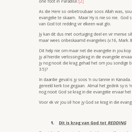
onе foot in Paradise.’
[2]
As die Here so onbetroubaar soos Allah was, sou 
evangelie te skaam. Maar Hy is nie so nie. God se
van God tot redding vir elkeen wat glo.
Jy kan dit dus met oortuiging deel en vir mense s
maar wees onbeskaamd evangelies (v.16, Mark. 8:
Dit help nie om maar net die evangelie in jou kop 
jy al hierdie verlossingskrag in die evangelie erva
jy nog nooit die krag gehad het om jou sondige b
3:5)?
In daardie geval is jy soos ‘n ou tannie in Kanad
gereeld kerk toe gegaan. Almal het gedink sy is ‘n
nog nooit God se krag in die evangelie ervaar het
Voor ek vir jou sê hoe jy God se krag in die evang
Dit is krag van God tot
REDDING