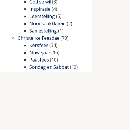
God se wil
(3)
Inspirasie
(4)
Leerstelling
(5)
Noodsaaklikheid
(2)
Samestelling
(1)
Christelike Feesdae
(70)
Kersfees
(34)
Nuwejaar
(16)
Paasfees
(10)
Sondag en Sabbat
(10)
Christelike lewe
(197)
Beproewings en siekte
(51)
Besluitneming
(6)
Dissipline
(10)
Geestelike Groei
(10)
Gehoorsaamheid
(6)
Geld
(21)