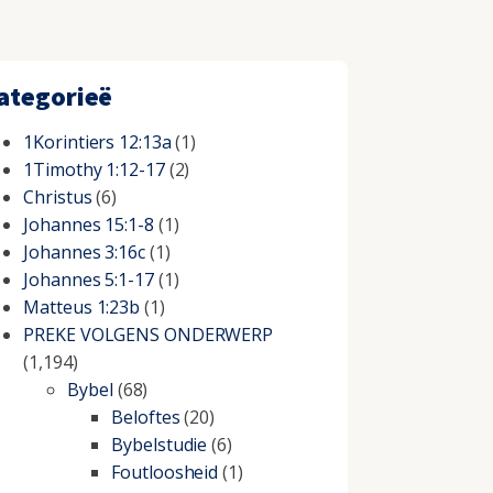
ategorieë
1Korintiers 12:13a
(1)
1Timothy 1:12-17
(2)
Christus
(6)
Johannes 15:1-8
(1)
Johannes 3:16c
(1)
Johannes 5:1-17
(1)
Matteus 1:23b
(1)
PREKE VOLGENS ONDERWERP
(1,194)
Bybel
(68)
Beloftes
(20)
Bybelstudie
(6)
Foutloosheid
(1)