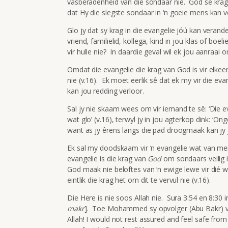
vasberadenheid van die sondaar nie. God se krag i
dat Hy die slegste sondaar in ‘n goeie mens kan v
Glo jy dat sy krag in die evangelie jóú kan verand
vriend, familielid, kollega, kind in jou klas of boe
vir hulle nie? In daardie geval wil ek jou aanraai 
Omdat die evangelie die krag van God is vir elk
nie (v.16). Ek moet eerlik sê dat ek my vir die ev
kan jou redding verloor.
Sal jy nie skaam wees om vir iemand te sê: ‘Die ev
wat glo’ (v.16), terwyl jy in jou agterkop dink: ‘Ong
want as jy êrens langs die pad droogmaak kan jy j
Ek sal my doodskaam vir ‘n evangelie wat van men
evangelie is die krag van
God
om sondaars veilig in
God maak nie beloftes van ‘n ewige lewe vir dié wat
eintlik die krag het om dit te vervul nie (v.16).
Die Here is nie soos Allah nie. Sura 3:54 en 8:30
makr
]. Toe Mohammed sy opvolger (Abu Bakr) van 
Allah! I would not rest assured and feel safe fro