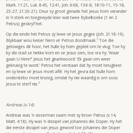
Mark. 11:21, Luk. 8:45, 12:41, Joh. 6:68, 13:6-8, 18:10-11, 15-18,
25-27, 21:20-21). Deur sy groot genade het Jesus hom verander
in ’n sterk en toegewyde leier wat twee Bybelboeke (1 en 2
Petrus) geskryf het.
Op die einde het Petrus sy lewe vir Jesus gegee (Joh. 21:18-19).
3
Blykbaar wou keiser Nero vir Petrus doodmaak.
Toe die
gelowiges dit hoor, het hulle by hom gepleit om te vlug. Toe hy
by die stad se hekke kom en vir Jesus sien, toe vra hy: ‘Waar
gaan U Here?’ Jesus het geantwoord: ‘Ek gaan om weer
gekruisig te word.’ Petrus het verstaan dat hy moet terugkeer
en sy lewe vir Jesus moet aflê. Hy het gevra dat hulle hom
onderstebo moet kruisig, omdat hy nie waardig is om soos
4
Jesus te sterf nie.
Andreas (v.14)
Andreas was ’n visserman saam met sy broer Petrus (v.14,
Matt. 4:18). Hy was ’n dissipel van Johannes die Doper. Hy het
die eerste dissipel van Jesus geword toe Johannes die Doper