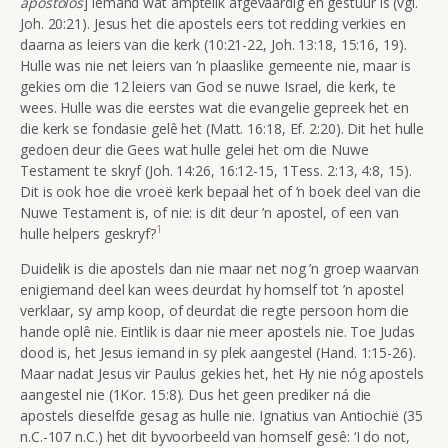
apostolos
] iemand wat amptelik afgevaardig en gestuur is (vgl.
Joh. 20:21). Jesus het die apostels eers tot redding verkies en
daarna as leiers van die kerk (10:21-22, Joh. 13:18, 15:16, 19).
Hulle was nie net leiers van ’n plaaslike gemeente nie, maar is
gekies om die 12 leiers van God se nuwe Israel, die kerk, te
wees. Hulle was die eerstes wat die evangelie gepreek het en
die kerk se fondasie gelê het (Matt. 16:18, Ef. 2:20). Dit het hulle
gedoen deur die Gees wat hulle gelei het om die Nuwe
Testament te skryf (Joh. 14:26, 16:12-15, 1Tess. 2:13, 4:8, 15).
Dit is ook hoe die vroeë kerk bepaal het of ’n boek deel van die
Nuwe Testament is, of nie: is dit deur ’n apostel, of een van
1
hulle helpers geskryf?
Duidelik is die apostels dan nie maar net nog ’n groep waarvan
enigiemand deel kan wees deurdat hy homself tot ’n apostel
verklaar, sy amp koop, of deurdat die regte persoon hom die
hande oplê nie. Eintlik is daar nie meer apostels nie. Toe Judas
dood is, het Jesus iemand in sy plek aangestel (Hand. 1:15-26).
Maar nadat Jesus vir Paulus gekies het, het Hy nie nóg apostels
aangestel nie (1Kor. 15:8). Dus het geen prediker ná die
apostels dieselfde gesag as hulle nie. Ignatius van Antiochië (35
n.C.-107 n.C.) het dit byvoorbeeld van homself gesê: ‘I do not,