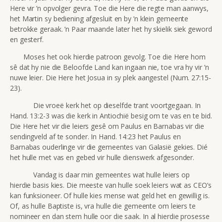
Here vir ’n opvolger gevra. Toe die Here die regte man aanwys,
het Martin sy bediening afgesluit en by ’n klein gemeente
betrokke geraak. ’n Paar maande later het hy skielik siek geword
en gesterf.
Moses het ook hierdie patroon gevolg. Toe die Here hom
sê dat hy nie die Beloofde Land kan ingaan nie, toe vra hy vir ’n
nuwe leier. Die Here het Josua in sy plek aangestel (
Num. 27:15-
23).
Die vroeë kerk het op dieselfde trant voortgegaan. In
Hand. 13:2-3 was die kerk in Antiochië besig om te vas en te bid.
Die Here het vir die leiers gesê om Paulus en Barnabas vir die
sendingveld af te sonder. In Hand. 14:23 het Paulus en
Barnabas ouderlinge vir die gemeentes van Galasië gekies. Dié
het hulle met vas en gebed vir hulle dienswerk afgesonder.
Vandag is daar min gemeentes wat hulle leiers op
hierdie basis kies. Die meeste van hulle soek leiers wat as CEO’s
kan funksioneer. Of hulle kies mense wat geld het en gewillig is.
Of, as hulle Baptiste is, vra hulle die gemeente om leiers te
nomineer en dan stem hulle oor die saak. In al hierdie prosesse