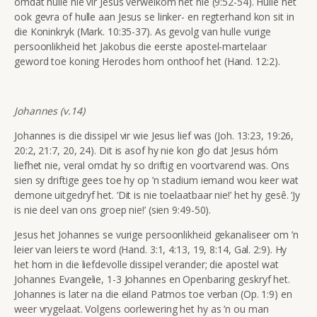
omdat hulle nie vir Jesus verwelkom het nie (9:52-54). Hulle het
ook gevra of hulle aan Jesus se linker- en regterhand kon sit in
die Koninkryk (Mark. 10:35-37). As gevolg van hulle vurige
persoonlikheid het Jakobus die eerste apostel-martelaar
geword toe koning Herodes hom onthoof het (Hand. 12:2).
Johannes (v.14)
Johannes is die dissipel vir wie Jesus lief was (Joh. 13:23, 19:26,
20:2, 21:7, 20, 24). Dit is asof hy nie kon glo dat Jesus hóm
liefhet nie, veral omdat hy so driftig en voortvarend was. Ons
sien sy driftige gees toe hy op ’n stadium iemand wou keer wat
demone uitgedryf het. ‘Dit is nie toelaatbaar nie!’ het hy gesê. ‘Jy
is nie deel van ons groep nie!’ (sien 9:49-50).
Jesus het Johannes se vurige persoonlikheid gekanaliseer om ’n
leier van leiers te word (Hand. 3:1, 4:13, 19, 8:14, Gal. 2:9). Hy
het hom in die liefdevolle dissipel verander; die apostel wat
Johannes Evangelie, 1-3 Johannes en Openbaring geskryf het.
Johannes is later na die eiland Patmos toe verban (Op. 1:9) en
weer vrygelaat. Volgens oorlewering het hy as ’n ou man