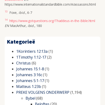
https://www.internationalstandardbible.com/A/assassins.html
13
Foxe,
ibid.
, 6-7
14
https://www.gotquestions.org/Thaddeus-in-the-Bible.html
EN
MacArthur,
ibid.
, 180
Kategorieë
1Korintiers 12:13a
(1)
1Timothy 1:12-17
(2)
Christus
(6)
Johannes 15:1-8
(1)
Johannes 3:16c
(1)
Johannes 5:1-17
(1)
Matteus 1:23b
(1)
PREKE VOLGENS ONDERWERP
(1,194)
Bybel
(68)
Beloftes
(20)