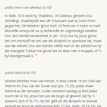
Judas seun van Jakobus (v.16)
In Matt. 10:4 word hy Thaddeüs, of Lebbeüs genoem (Ou
Vertaling). Waarskynlik was dit ’n bynaam wat sy ouers hom
gegee het. Dit beteken ‘groot hart’, of ‘kind van ’n mens se hart’.
Moontlik verwys dit na sy liefdevolle en sagmoedige karakter.
Ons sien hierdie karaktertrek in Joh. 14:22 toe hy Jesus gevra
het om Homself nie net aan die dissipels te openbaar nie, maar
aan die wêreld. Ons sien hierdie selfde hart vir die wêreld toe hy
die evangelie Turkye toe gevat het en daar met ’n knuppel, of ’n
14
byl doodgemaak is.
Judas Iskariot (v.16)
Iskariot beteken ‘man van Keriot’, ’n dorp sowat 16 km Suid van
Hebron en Oos van die Dooie See (Jos. 15:25). Judas staan
bekend as die verraaier, sodat niemand vandag sy kind Judas
noem nie (v.16). Jesus het van die begin af geweet dat hy ’n
duiwel is (Joh. 6:70-71). Hy het geld uit die dissipels se beursie
gesteel en Jesus vir geld verraai (Joh. 12:4-6, Matt. 26:14-16). Hy