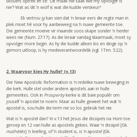
skouers optrek en sê: ‘Dit maak nie saak wie my opvolger is
nie’? Wat as dit ’n wolf is wat die kudde verskeur?
Ek vertrou jy kan sien dat ’n leraar eers die regte man in
plek moet hê voor hy aanbeweeg na ’n nuwe gemeente toe.
Die gemeente moenie vir maande soos skape sonder ’n herder
wees nie (Num. 27:17). As die leraar vandag klaarmaak, moet sy
opvolger more begin. As hy die kudde alleen los en dinge op ’n
gemors uitloop, is hy medeverantwoordelik (vgl. 1Tim. 5:22).
2. Waarvoor kies Hy hulle? (v.13)
Die New Apostolic Reformation is ’n redelike nuwe beweging in
die kerk. Hulle stel onder andere apostels aan in hulle
gemeentes. Ook in
Prosperity
kerke is dit baie populêr om
jouself ’n apostel te noem. Maar as hulle geweet het wat ’n
apostel is, sou hulle die term nie so los gebruik het nie.
Wat is ’n apostel dan? In v.13 het Jesus die dissipels na Hom toe
geroep en 12 van hulle as apostels gekies. Waar ’n dissipel [Gk.
mathētēs
] ’n leerling, of ’n student is, is ’n apostel [Gk.