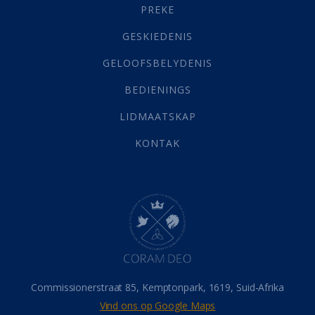
PREKE
Geld
(21)
Grys Areas
(4)
GESKIEDENIS
Hofsake
(2)
GELOOFSBELYDENIS
Lewensdoel
(3)
Selfondersoek
(1)
BEDIENINGS
Vervolging
(19)
LIDMAATSKAP
Werk
(22)
Eindtyd
(142)
KONTAK
Belonings
(4)
Dood
(26)
Hel
(21)
Hemel
(31)
Israel
(14)
Millennium
(1)
Oordeelsdag
(19)
Verheerlikte liggaam
(3)
Commissionerstraat 85, Kemptonpark, 1619, Suid-Afrika
Wederkoms
(27)
Vind ons op Google Maps
Gebed
(87)