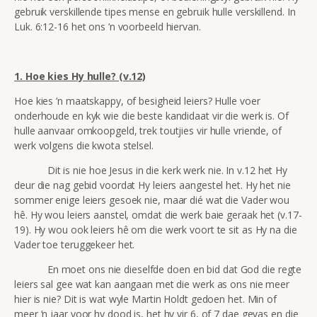
gebruik verskillende tipes mense en gebruik hulle verskillend. In
Luk. 6:12-16 het ons ’n voorbeeld hiervan.
1. Hoe kies Hy hulle? (v.12)
Hoe kies ’n maatskappy, of besigheid leiers? Hulle voer
onderhoude en kyk wie die beste kandidaat vir die werk is. Of
hulle aanvaar omkoopgeld, trek toutjies vir hulle vriende, of
werk volgens die kwota stelsel.
Dit is nie hoe Jesus in die kerk werk nie. In v.12 het Hy
deur die nag gebid voordat Hy leiers aangestel het. Hy het nie
sommer enige leiers gesoek nie, maar dié wat die Vader wou
hê. Hy wou leiers aanstel, omdat die werk baie geraak het (v.17-
19). Hy wou ook leiers hê om die werk voort te sit as Hy na die
Vader toe teruggekeer het.
En moet ons nie dieselfde doen en bid dat God die regte
leiers sal gee wat kan aangaan met die werk as ons nie meer
hier is nie? Dit is wat wyle Martin Holdt gedoen het. Min of
meer ’n jaar voor hy dood is, het hy vir 6, of 7 dae gevas en die