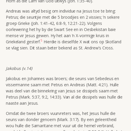
Hom as die Lam van God uitwys (Joh. 1:35-40).
Andreas was altyd besig om individue na Jesus toe te bring:
Petrus; die seuntjie met die 5 broodjies en 2 vissies; ’n sekere
groep Grieke (Joh. 1:41-42, 6:8-9, 12:21-22). Volgens
oorlewering het hy by die Swart See en in Oesbekistan baie
mense vir Jesus gewen. Hy het aan ’n X-vormige kruis in
5
Griekeland gesterf.
Hierdie is dieselfde X wat ons op Skotland
se vlag sien. Dit staan beter bekend as St. Andrew’s Cross.
Jakobus (v.14)
Jakobus en Johannes was broers; die seuns van Sebedeus en
vissermanne saam met Petrus en Andreas (Matt. 4:21). Hulle
was deel van die binnekring van Jesus se dissipels saam met
Petrus (Mark. 5:37, 9:2, 14:33). Van al die dissipels was hulle die
naaste aan Jesus.
Omdat die twee broers vuurvreters was, het Jesus hulle die
seuns van donder genoem (Mark. 3:17). By een geleentheid
wou hulle die Samaritane met vuur uit die hemel verbrand,