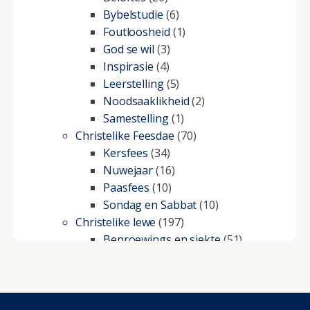
Bybelstudie
(6)
Foutloosheid
(1)
God se wil
(3)
Inspirasie
(4)
Leerstelling
(5)
Noodsaaklikheid
(2)
Samestelling
(1)
Christelike Feesdae
(70)
Kersfees
(34)
Nuwejaar
(16)
Paasfees
(10)
Sondag en Sabbat
(10)
Christelike lewe
(197)
Beproewings en siekte
(51)
Besluitneming
(6)
Dissipline
(10)
Geestelike Groei
(10)
Gehoorsaamheid
(6)