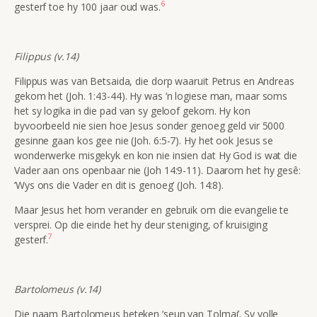
6
gesterf toe hy 100 jaar oud was.
Filippus (v.14)
Filippus was van Betsaida, die dorp waaruit Petrus en Andreas
gekom het (Joh. 1:43-44). Hy was ’n logiese man, maar soms
het sy logika in die pad van sy geloof gekom. Hy kon
byvoorbeeld nie sien hoe Jesus sonder genoeg geld vir 5000
gesinne gaan kos gee nie (Joh. 6:5-7). Hy het ook Jesus se
wonderwerke misgekyk en kon nie insien dat Hy God is wat die
Vader aan ons openbaar nie (Joh 14:9-11). Daarom het hy gesê:
‘Wys ons die Vader en dit is genoeg’ (Joh. 14:8).
Maar Jesus het hom verander en gebruik om die evangelie te
versprei. Op die einde het hy deur steniging, of kruisiging
7
gesterf.
Bartolomeus (v.14)
Die naam Bartolomeus beteken ‘seun van Tolmai’. Sy volle