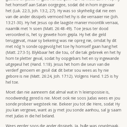
het homself aan Satan oorgegee, sodat dié in hom ingevaar
het (Luk. 22:3, Joh. 13:2, 27). Hy was so skynheilig dat nie een
van die ander dissipels vermoed het hy is die verraaier nie (Joh.
13:21-30). Hy het Jesus op die laagste manier moontlik verraai,
naamlik met ’n soen (Matt. 26:48-49). Toe Jesus ter dood
veroordeel is, het sy gewete hom gepla. Hy het die geld
teruggevat, maar sy bekering was nie opreg nie, omdat hy dit
met nóg ’n sonde opgevolg het toe hy homself gaan hang het
(Matt. 27:3-5). Blykbaar het die tou, of die tak gebreek en het hy
hom te pletter geval, sodat hy oopgebars het en sy ingewande
uitgepeul het (Hand. 1:18). Jesus het hom die seun van die
verderf genoem en gesê dat dit beter sou wees as hy nie
gebore is nie (Matt. 26:24, Joh. 17:12). Volgens Hand. 1:25 is hy
hel toe.
Moet dan nie aanneem dat almal wat in ’n leiersposisie is,
noodwendig gered is nie. Moet ook nie soos Judas wees en jou
sonde probeer wegsteek nie. Bekeer jou tot die Here, sodat Hy
jou kan vergewe, want as jy met jou sonde aanhou, sal jy saam
met Judas in die hel beland.
Wees eerder soos die ander dissipels. Ja, hulle was onvolmaak,