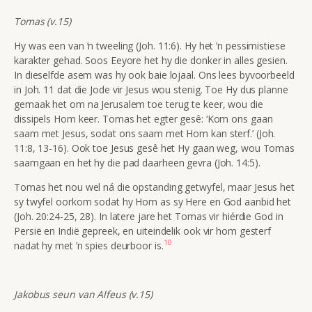
Tomas (v.15)
Hy was een van ’n tweeling (Joh. 11:6). Hy het ’n pessimistiese
karakter gehad. Soos Eeyore het hy die donker in alles gesien.
In dieselfde asem was hy ook baie lojaal. Ons lees byvoorbeeld
in Joh. 11 dat die Jode vir Jesus wou stenig. Toe Hy dus planne
gemaak het om na Jerusalem toe terug te keer, wou die
dissipels Hom keer. Tomas het egter gesê: ‘Kom ons gaan
saam met Jesus, sodat ons saam met Hom kan sterf.’ (Joh.
11:8, 13-16). Ook toe Jesus gesê het Hy gaan weg, wou Tomas
saamgaan en het hy die pad daarheen gevra (Joh. 14:5).
Tomas het nou wel ná die opstanding getwyfel, maar Jesus het
sy twyfel oorkom sodat hy Hom as sy Here en God aanbid het
(Joh. 20:24-25, 28). In latere jare het Tomas vir hiérdie God in
Persië en Indië gepreek, en uiteindelik ook vir hom gesterf
10
nadat hy met ’n spies deurboor is.
Jakobus seun van Alfeus (v.15)