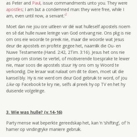
as Peter and
Paul
, issue commandments unto you. They were
apostles
; I am but a condemned man: they were free, while I
2
am, even until now, a servant.’
Moet dan nie jou ore uitleen vir dié wat hulleself apostels noem
en sê dat hulle nuwe leringe van God ontvang nie. Ons plig is nie
om ons eie woorde te preek nie, maar die woorde wat Jesus
deur die apostels en profete gegee het, naamlik die Ou- en
Nuwe Testamente (Hand. 2:42, 2Tim. 3:16). Jesus het ons nie
geroep om stories te vertel, of motiverende toesprake te lewer
nie, maar soos die apostels stuur Hy ons om sy Woord te
verkondig. Die leraar wat nalaat om dit te doen, moet uit die
kansel bly. Hy is nie werd om deur God gebruik te word, of jou
Like
op Facebook te kry nie, selfs al preek hy op TV en het hy
duisende volgelinge.
3. Wie was hulle? (v.14-16)
Party mense wat beperkte gereedskap het, kan ’n ‘shifting’, of ’n
hamer op vindingryke maniere gebruik.