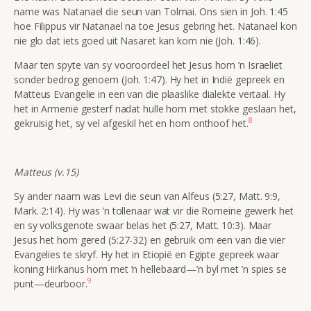
name was Natanael die seun van Tolmai. Ons sien in Joh. 1:45
hoe Filippus vir Natanael na toe Jesus gebring het. Natanael kon
nie glo dat iets goed uit Nasaret kan kom nie (Joh. 1:46).
Maar ten spyte van sy vooroordeel het Jesus hom ’n Israeliet
sonder bedrog genoem (Joh. 1:47). Hy het in Indië gepreek en
Matteus Evangelie in een van die plaaslike dialekte vertaal. Hy
het in Armenië gesterf nadat hulle hom met stokke geslaan het,
8
gekruisig het, sy vel afgeskil het en hom onthoof het.
Matteus (v.15)
Sy ander naam was Levi die seun van Alfeus (5:27, Matt. 9:9,
Mark. 2:14). Hy was ’n tollenaar wat vir die Romeine gewerk het
en sy volksgenote swaar belas het (5:27, Matt. 10:3). Maar
Jesus het hom gered (5:27-32) en gebruik om een van die vier
Evangelies te skryf. Hy het in Etiopië en Egipte gepreek waar
koning Hirkanus hom met ’n hellebaard—’n byl met ’n spies se
9
punt—deurboor.