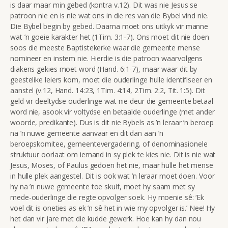
is daar maar min gebed (kontra v.12). Dit was nie Jesus se
patroon nie en is nie wat ons in die res van die Bybel vind nie.
Die Bybel begin by gebed. Daarna moet ons uitkyk vir manne
wat ’n goeie karakter het (1Tim. 3:1-7). Ons moet dit nie doen
soos die meeste Baptistekerke waar die gemeente mense
nomineer en instem nie. Hierdie is die patroon waarvolgens
diakens gekies moet word (Hand. 6:1-7), maar waar dit by
geestelike leiers kom, moet die ouderlinge hulle identifiseer en
aanstel (v.12, Hand. 14:23, 1Tim. 4:14, 2Tim. 2:2, Tit. 1:5). Dit
geld vir deeltydse ouderlinge wat nie deur die gemeente betaal
word nie, asook vir voltydse en betaalde ouderlinge (met ander
woorde, predikante). Dus is dit nie Bybels as ’n leraar ’n beroep
na ’n nuwe gemeente aanvaar en dit dan aan ’n
beroepskomitee, gemeentevergadering, of denominasionele
struktuur oorlaat om iemand in sy plek te kies nie. Dit is nie wat
Jesus, Moses, of Paulus gedoen het nie, maar hulle het mense
in hulle plek aangestel. Dit is ook wat ’n leraar moet doen. Voor
hy na ’n nuwe gemeente toe skuif, moet hy saam met sy
mede-ouderlinge die regte opvolger soek. Hy moenie sê: ‘Ek
voel dit is oneties as ek ’n sê het in wie my opvolger is.’ Nee! Hy
het dan vir jare met die kudde gewerk. Hoe kan hy dan nou