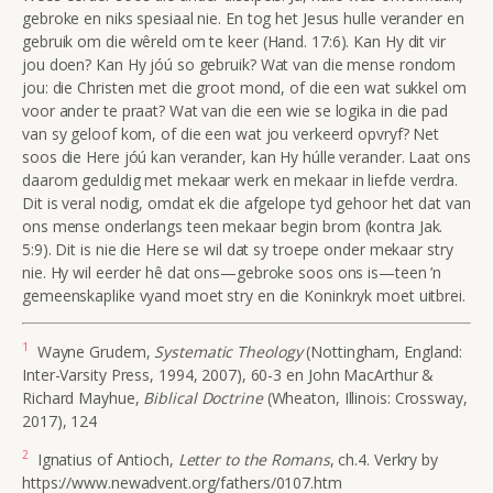
gebroke en niks spesiaal nie. En tog het Jesus hulle verander en
gebruik om die wêreld om te keer (Hand. 17:6). Kan Hy dit vir
jou doen? Kan Hy jóú so gebruik? Wat van die mense rondom
jou: die Christen met die groot mond, of die een wat sukkel om
voor ander te praat? Wat van die een wie se logika in die pad
van sy geloof kom, of die een wat jou verkeerd opvryf? Net
soos die Here jóú kan verander, kan Hy húlle verander. Laat ons
daarom geduldig met mekaar werk en mekaar in liefde verdra.
Dit is veral nodig, omdat ek die afgelope tyd gehoor het dat van
ons mense onderlangs teen mekaar begin brom (kontra Jak.
5:9). Dit is nie die Here se wil dat sy troepe onder mekaar stry
nie. Hy wil eerder hê dat ons—gebroke soos ons is—teen ’n
gemeenskaplike vyand moet stry en die Koninkryk moet uitbrei.
1
Wayne Grudem,
Systematic Theology
(Nottingham, England:
Inter-Varsity Press, 1994, 2007), 60-3 en
John MacArthur &
Richard
Mayhue,
Biblical Doctrine
(Wheaton, Illinois: Crossway,
2017), 124
2
Ignatius of Antioch,
Letter to the Romans
, ch.4. Verkry by
https://www.newadvent.org/fathers/0107.htm