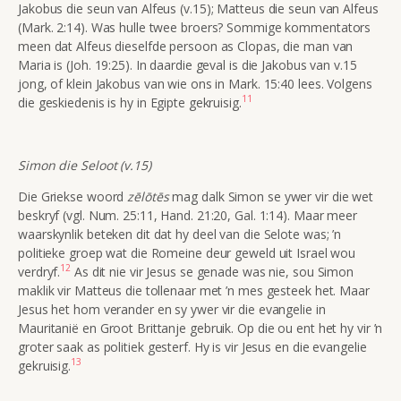
Jakobus die seun van Alfeus (v.15); Matteus die seun van Alfeus
(Mark. 2:14). Was hulle twee broers? Sommige kommentators
meen dat Alfeus dieselfde persoon as Clopas, die man van
Maria is (Joh. 19:25). In daardie geval is die Jakobus van v.15
jong, of klein Jakobus van wie ons in Mark. 15:40 lees. Volgens
11
die geskiedenis is hy in Egipte gekruisig.
Simon die Seloot (v.15)
Die Griekse woord
zēlōtēs
mag dalk Simon se ywer vir die wet
beskryf (vgl. Num. 25:11, Hand. 21:20, Gal. 1:14). Maar meer
waarskynlik beteken dit dat hy deel van die Selote was; ’n
politieke groep wat die Romeine deur geweld uit Israel wou
12
verdryf.
As dit nie vir Jesus se genade was nie, sou Simon
maklik vir Matteus die tollenaar met ’n mes gesteek het. Maar
Jesus het hom verander en sy ywer vir die evangelie in
Mauritanië en Groot Brittanje gebruik. Op die ou ent het hy vir ’n
groter saak as politiek gesterf. Hy is vir Jesus en die evangelie
13
gekruisig.