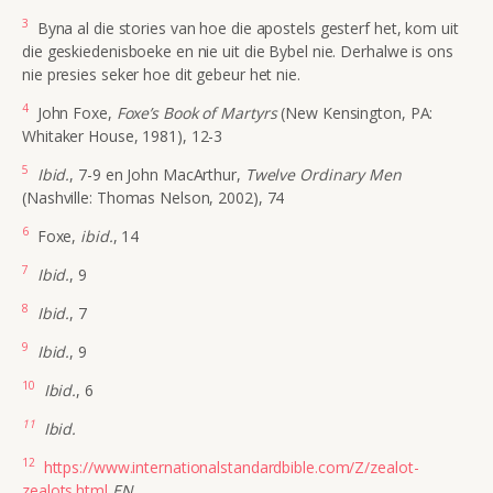
3
Byna al die stories van hoe die apostels gesterf het, kom uit
die geskiedenisboeke en nie uit die Bybel nie. Derhalwe is ons
nie presies seker hoe dit gebeur het nie.
4
John Foxe,
Foxe’s Book of Martyrs
(New Kensington, PA:
Whitaker House, 1981), 12-3
5
Ibid.
, 7-9 en John MacArthur,
Twelve Ordinary Men
(Nashville: Thomas Nelson, 2002), 74
6
Foxe,
ibid.
, 14
7
Ibid.
, 9
8
Ibid.
, 7
9
Ibid.
, 9
10
Ibid.
, 6
11
Ibid.
12
https://www.internationalstandardbible.com/Z/zealot-
zealots.html
EN