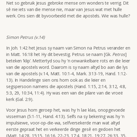
Net so gebruik Jesus gebroke mense om wonders te verrig. Dit
sê nie iets van die mense nie, maar van Jesus wat met hulle
werk. Ons sien dit byvoorbeeld met die apostels. Wie was hulle?
Simon Petrus (v.14)
In Joh. 1:42 het Jesus sy naam van Simon na Petrus verander en
in Matt. 16:18 het Hy dit bevestig. Petrus se naam [Gk.
Petros
]
beteken ‘klip’. Mettertyd sou hy ’n onwankelbare rots en die leier
van die apostels word. Daarom is sy naam altyd bo aan die lys
van die apostels (v.14, Matt. 10:1-4, Mark. 3:13-19, Hand. 1:12-
13). In Handelinge sien ons hom ook as die leier en
segspersoon namens die apostels (Hand. 1:15, 2:14, 3:12, 4:8,
5:3, 29, 10:34, 11:4). Hy was een van die pilare van die vroeë
kerk (Gal. 2:9).
Voor Jesus hom geroep het, was hy ’n lae klas, onopgevoede
visserman (5:1-11, Hand. 4:13). Selfs na sy bekering was hy ’n
impulsiewe, voor-op-die-wa, selfversekerde man wat altyd
eerste gepraat het en verkeerde dinge gesê en gedoen het
(Matt. 14:28, 15:15, 16:16, 22-23, 17:4, 18:21, 19:27, 26:33, 35,