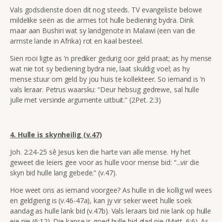
Vals godsdienste doen dit nog steeds. TV evangeliste belowe
mildelike seën as die armes tot hulle bediening bydra. Dink
maar aan Bushiri wat sy landgenote in Malawi (een van die
armste lande in Afrika) rot en kaal besteel.
Sien rooi ligte as ’n prediker gedurig oor geld praat; as hy mense
wat nie tot sy bediening bydra nie, laat skuldig voel; as hy
mense stuur om geld by jou huis te kollekteer. So iemand is ’n
vals leraar. Petrus waarsku:
“Deur hebsug gedrewe, sal hulle
julle met versinde argumente uitbuit.” (
2Pet. 2:3)
4. Hulle is skynheilig (v.47)
Joh. 2:24-25 sê Jesus ken die harte van alle mense. Hy het
geweet die leiers gee voor as hulle voor mense bid:
“...vir die
skyn bid hulle lang gebede.”
(v.47).
Hoe weet ons as iemand voorgee? As hulle in die kollig wil wees
en geldgierig is (v.46-47a), kan jy vir seker weet hulle soek
aandag as hulle lank bid (v.47b). Vals leraars bid nie lank op hulle
eie nie (6:12). Die kanse is goed hulle bid glad nie (Matt. 6:6). As