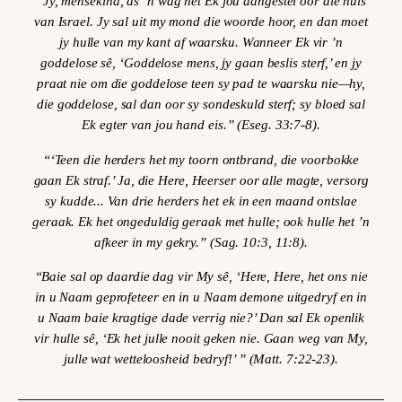
“Jy, mensekind, as ’n wag het Ek jou aangestel oor die huis
van Israel. Jy sal uit my mond die woorde hoor, en dan moet
jy hulle van my kant af waarsku. Wanneer Ek vir ’n
goddelose sê, ‘Goddelose mens, jy gaan beslis sterf,’ en jy
praat nie om die goddelose teen sy pad te waarsku nie—hy,
die goddelose, sal dan oor sy sondeskuld sterf; sy bloed sal
Ek egter van jou hand eis.” (
Eseg. 33:7-8).
“‘Teen die herders het my toorn ontbrand, die voorbokke
gaan Ek straf.’ Ja, die Here, Heerser oor alle magte, versorg
sy kudde... Van drie herders het ek in een maand ontslae
geraak. Ek het ongeduldig geraak met hulle; ook hulle het ’n
afkeer in my gekry.” (Sag. 10:3, 11:8).
“Baie sal op daardie dag vir My sê, ‘Here, Here, het ons nie
in u Naam geprofeteer en in u Naam demone uitgedryf en in
u Naam baie kragtige dade verrig nie?’ Dan sal Ek openlik
vir hulle sê, ‘Ek het julle nooit geken nie. Gaan weg van My,
julle wat wetteloosheid bedryf!’ ” (
Matt. 7:22-23).