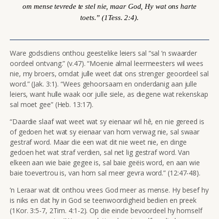
om mense tevrede te stel nie, maar God, Hy wat ons harte
toets.” (1Tess. 2:4).
Ware godsdiens onthou geestelike leiers sal “
sal ’n swaarder
oordeel ontvang.” (v.47). “Moenie almal leermeesters wil wees
nie, my broers, omdat julle weet dat ons strenger geoordeel sal
word.” (Jak. 3:1). “Wees gehoorsaam en onderdanig aan julle
leiers, want hulle waak oor julle siele, as diegene wat rekenskap
sal moet gee” (Heb. 13:17).
“Daardie slaaf wat weet wat sy eienaar wil hê, en nie gereed is
of gedoen het wat sy eienaar van hom verwag nie, sal swaar
gestraf word. Maar die een wat dit nie weet nie, en dinge
gedoen het wat straf verdien, sal net lig gestraf word. Van
elkeen aan wie baie gegee is, sal baie geëis word, en aan wie
baie toevertrou is, van hom sal meer gevra word.”
(12:47-48).
’n Leraar wat dit onthou vrees God meer as mense. Hy besef hy
is niks en dat hy in God se teenwoordigheid bedien en preek
(1Kor. 3:5-7, 2Tim. 4:1-2). Op die einde bevoordeel hy homself