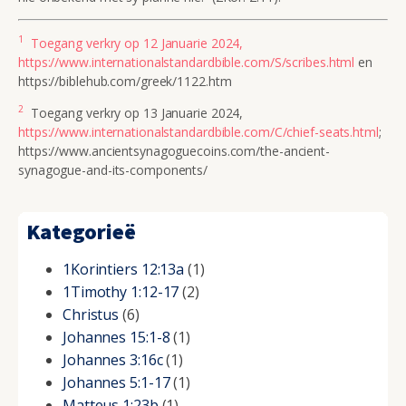
1
Toegang verkry op 12 Januarie 2024,
https://www.internationalstandardbible.com/S/scribes.html
en
https://biblehub.com/greek/1122.htm
2
Toegang verkry op 13 Januarie 2024,
https://www.internationalstandardbible.com/C/chief-seats.html
;
https://www.ancientsynagoguecoins.com/the-ancient-
synagogue-and-its-components/
Kategorieë
1Korintiers 12:13a
(1)
1Timothy 1:12-17
(2)
Christus
(6)
Johannes 15:1-8
(1)
Johannes 3:16c
(1)
Johannes 5:1-17
(1)
Matteus 1:23b
(1)