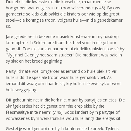
Duidelik is die kwessie nie die kansel nie, maar mense se
hoogmoed wat enigiets in ’n troon sal verander (v.46). By ons
gemeente se kids klub baklei die kinders oor wie op die groot
stoel—die koning se troon, volgens hulle—in die gebedskamer
sit.
Jare gelede het ’n bekende musiek kunstenaar in my tuisdorp
kom optree. ’n Sekere predikant het heel voor in die gehoor
gaan sit. Toe die kunstenaar hom uiteindelik raaksien, toe sê hy:
‘My jinne! Ek en jy het saam studeer.’ Die predikant was baie in
sy skik en het breed geglimlag.
Party lidmate voel omgeroer as iemand op hulle plek sit. Vir
hulle is dit die spesiale troon waar hulle gemaklik voel. As
iemand dit waag om daar te sit, kry hulle ’n skewe kyk of word
hulle weggejaag.
Dit gebeur nie net in die kerk nie, maar by partytjies en etes. Die
Skrifgeleerdes het dit geniet om “
die ereplekke by die
feesmaaltye in te neem” (v.46). Soos kinders by ’n partytjie of
volwassenes by ’n werksfunksie wou hulle langs die eregas sit.
Gestel jy word genooi om by ’n konferensie te preek. Tydens