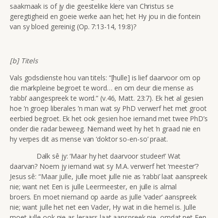
saakmaak is of jy die geestelike klere van Christus se
geregtigheid en goeie werke aan het; het Hy jou in die fontein
van sy bloed gereinig (Op. 7:13-14, 19:8)?
[b] Titels
Vals godsdienste hou van titels: “[hulle] is lief daarvoor om op
die markpleine begroet te word…
en om deur die mense as
‘rabbi’ aangespreek te word.” (v.46, Matt. 23:7). Ek het al gesien
hoe ’n groep liberales ’n man wat sy PhD verwerf het met groot
eerbied begroet. Ek het ook gesien hoe iemand met twee PhD’s
onder die radar beweeg. Niemand weet hy het ’n graad nie en
hy verpes dit as mense van ‘doktor so-en-so’ praat.
Dalk sê jy: ‘Maar hy het daarvoor studeer!’ Wat
daarvan? Noem jy iemand wat sy M.A. verwerf het ‘meester’?
Jesus sê: “Maar julle, julle moet julle nie as ‘rabbi’ laat aanspreek
nie; want net Een is julle Leermeester, en julle is almal
broers. En moet niemand op aarde as julle ‘vader’ aanspreek
nie; want julle het net een Vader, Hy wat in die hemel is. Julle
moet julle ook nie as leraars laat aanspreek nie, omdat net Een