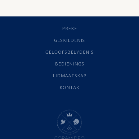
Besluitneming
(6)
Dissipline
(10)
Geestelike Groei
(10)
Gehoorsaamheid
(6)
PREKE
Geld
(21)
Grys Areas
(4)
GESKIEDENIS
Hofsake
(2)
GELOOFSBELYDENIS
Lewensdoel
(3)
Selfondersoek
(1)
BEDIENINGS
Vervolging
(19)
LIDMAATSKAP
Werk
(22)
Eindtyd
(142)
KONTAK
Belonings
(4)
Dood
(26)
Hel
(21)
Hemel
(31)
Israel
(14)
Millennium
(1)