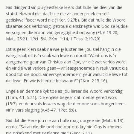
Bid dringend vir jou geestelike leiers dat hulle nie deel van die
statistiek word nie; dat hulle nie vir ander preek en self
gediskwalifiseer word nie (1Kor. 9:27b). Bid dat hulle die Woord
skaamteloos verkondig, getroue diensknegte wat God se kudde
versorg en die kroon van geregtigheid ontvang (Ef. 6:19-20;
Matt. 25:21, 1Pet. 5:4, 2Kor. 1:14, 1 Tess. 2:19-20).
Dit is
geen klein saak na wie jy luister nie. Jou siel hang in die
weegskaal; dit is ’n saak van lewe en dood:
“Want ons is ’n
aangename geur van Christus aan God, vir dié wat verlos word,
én vir dié wat verlore gaan—vir laasgenoemde ’n reuk vanuit die
dood tot die dood, vir eersgenoemde ’n geur vanuit die lewe tot
die lewe. En wie is hiertoe bekwaam?”
(2Kor. 2:15-16).
Engele en demone kyk toe as jou leraar die Woord verkondig
(1Tim. 4:1, 5:21). Die engele begeer dat mense gered word
(15:7), en deur vals leraars wag die demone soos honger leeus
vir ’n vars slagting (v.45-47, 1Pet. 5:8).
Bid dat die Here jou nie aan hulle mag oorgee nie (Matt. 6:13),
en dat “
Satan nie die oorhand oor ons kry nie. Ons is immers
nie onbekend met sy planne nie.” (
2Kor. 2:11).