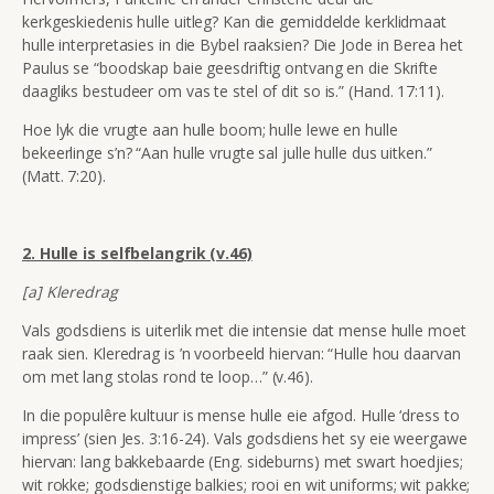
kerkgeskiedenis hulle uitleg? Kan die gemiddelde kerklidmaat
hulle interpretasies in die Bybel raaksien? Die Jode in Berea het
Paulus se “boodskap baie geesdriftig ontvang en die Skrifte
daagliks bestudeer om vas te stel of dit so is.” (Hand. 17:11).
Hoe lyk die vrugte aan hulle boom; hulle lewe en hulle
bekeerlinge s’n? “Aan hulle vrugte sal julle hulle dus uitken.”
(Matt. 7:20).
2. Hulle is selfbelangrik (v.46)
[a] Kleredrag
Vals godsdiens is uiterlik met die intensie dat mense hulle moet
raak sien. Kleredrag is ’n voorbeeld hiervan: “Hulle hou daarvan
om met lang stolas rond te loop…” (v.46).
In die populêre kultuur is mense hulle eie afgod. Hulle ‘dress to
impress’ (sien Jes. 3:16-24). Vals godsdiens het sy eie weergawe
hiervan: lang bakkebaarde (Eng. sideburns) met swart hoedjies;
wit rokke; godsdienstige balkies; rooi en wit uniforms; wit pakke;