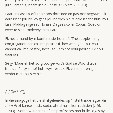
julle Leraar is, naamlik die Christus.” (Matt. 23:8-10).
Laat ons asseblief titels soos dominee en pastoor begrawe. Ek
adresseer jou nie volgens jou beroep nie: ‘Goeie naand huisvrou
Lisa! Middag ingenieur Johan! Dagsê skolier Cobus! Goed om
weer te sien, onderwyseres Lara!’
Ek het iemand by ’n konferensie hoor sê: ‘The people in my
congregation can call me pastor if they want you, but you
cannot call me pastor, because I am not your pastor.’ Ek hou
daarvan.
Sê jy: ‘Maar ek het so groot geword’? God se Woord troef
tradisie. Party sal sê hulle wys respek. Ek verstaan en gaan nie
verder met jou stry nie.
[c] Die kollig
In die sinagoge het die Skrifgeleerdes op ’n stel trappe agter die
bemah
of kansel gesit, sodat almal hulle kon raaksien (v.46,
2
11:43).
Soms wonder ek of die professors met hulle togas by