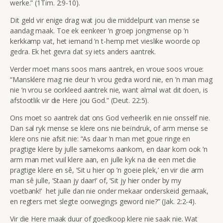
werke.” (1Tim. 2:9-10).
Dit geld vir enige drag wat jou die middelpunt van mense se
aandag maak. Toe ek eenkeer ’n groep jongmense op ’n
kerkkamp vat, het iemand ’n t-hemp met vieslike woorde op
gedra. Ek het gevra dat sy iets anders aantrek.
Verder moet mans soos mans aantrek, en vroue soos vroue:
“Mansklere mag nie deur ’n vrou gedra word nie, en ’n man mag
nie ’n vrou se oorkleed aantrek nie, want almal wat dit doen, is
afstootlik vir die Here jou God.” (Deut. 22:5).
Ons moet so aantrek dat ons God verheerlik en nie onsself nie.
Dan sal ryk mense se klere ons nie beïndruk, of arm mense se
klere ons nie afsit nie: “As daar ’n man met goue ringe en
pragtige klere by julle samekoms aankom, en daar kom ook ’n
arm man met vuil klere aan, en julle kyk na die een met die
pragtige klere en sê, ‘Sit u hier op ’n goeie plek,’ en vir die arm
man sê julle, ‘Staan jy daar!’ of, ‘Sit jy hier onder by my
voetbank!’ het julle dan nie onder mekaar onderskeid gemaak,
en regters met slegte oorwegings geword nie?” (Jak. 2:2-4).
Vir die Here maak duur of goedkoop klere nie saak nie. Wat