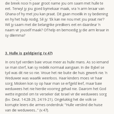
die breek nooi ’n paar groot name jou om saam met hulle te
eet. Terwyl jy jou goed bymekaar maak, vra ’n arm leraar van
Ghana of hy met jou kan praat. Dit gaan moeilik in sy bediening
en hy het hulp nodig. Sê jy: ‘Ek kan nie nou met jou praat nie’?
Wil jy saam met die belangrike predikers eet en daardeur ’n
naam vir jouself maak? Of help en bemoedig jy die arm leraar in
sy dilemma?
3. Hulle is geldgierig (v.47)
In ons tyd verdien baie vroue meer as hulle mans. As so iemand
se man sterf, kan sy redelik normaal aangaan. In die Bybel se
tyd was dit nie so nie. Vroue het nie buite die huis gewerk nie. ’n
Weduwee was waarlik weerloos. Haar kinders moes vir haar
sorg. Miskien kon sy op haar man se erfgeld leef, maar baie
weduwees het nie hierdie voorreg gehad nie. Daarom het God
wette ingestel om te verseker dat Israel vir die weduwees sorg
(bv. Deut. 14:28-29, 24:19-21). Ongelukkig het die volk se
korrupte leiers die armes onderdruk: “
Hulle verslind die huise
van die weduwees...” (
v.47).