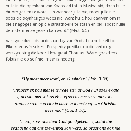
hulle in die openbaar van Kaapstad tot in Musina bid, doen hulle
dit om gesien te word:
“En wanneer julle bid, moet julle nie
soos die skynheiliges wees nie, want hulle hou daarvan om in
die sinagoges en op die straathoeke te staan en bid, sodat hulle
deur die mense gesien kan word.” (Matt. 6:5).
Vals godsdiens draai die aandag van God af na hulleself toe.
Elke keer as ’n sekere Prosperity prediker op die verhoog
verskyn, sing die koor ‘How great Thou art!’ Ware godsdiens
fokus nie op self nie, maar is nederig:
“Hy moet meer word, en ek minder.” (Joh. 3:30).
“Probeer ek nou mense tevrede stel, of God? Of soek ek die
guns van mense? As ek nog steeds mense se guns sou
probeer wen, sou ek nie meer ’n dienskneg van Christus
wees nie!” (Gal. 1:10).
“maar, soos ons deur God goedgekeur is, sodat die
evangelie aan ons toevertrou kon word, so praat ons ook nie