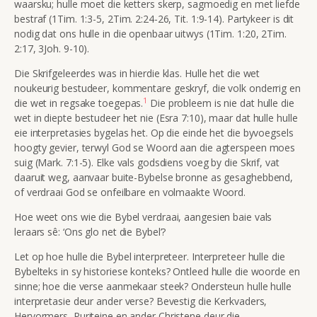
waarsku; hulle moet die ketters skerp, sagmoedig en met liefde
bestraf (1Tim. 1:3-5, 2Tim. 2:24-26, Tit. 1:9-14). Partykeer is dit
nodig dat ons hulle in die openbaar uitwys (1Tim. 1:20, 2Tim.
2:17, 3Joh. 9-10).
Die Skrifgeleerdes was in hierdie klas. Hulle het die wet
noukeurig bestudeer, kommentare geskryf, die volk onderrig en
1
die wet in regsake toegepas.
Die probleem is nie dat hulle die
wet in diepte bestudeer het nie (Esra 7:10), maar dat hulle hulle
eie interpretasies bygelas het. Op die einde het die byvoegsels
hoogty gevier, terwyl God se Woord aan die agterspeen moes
suig (Mark. 7:1-5). Elke vals godsdiens voeg by die Skrif, vat
daaruit weg, aanvaar buite-Bybelse bronne as gesaghebbend,
of verdraai God se onfeilbare en volmaakte Woord.
Hoe weet ons wie die Bybel verdraai, aangesien baie vals
leraars sê: ‘Ons glo net die Bybel’?
Let op hoe hulle die Bybel interpreteer. Interpreteer hulle die
Bybelteks in sy historiese konteks? Ontleed hulle die woorde en
sinne; hoe die verse aanmekaar steek? Ondersteun hulle hulle
interpretasie deur ander verse? Bevestig die Kerkvaders,
Hervormers, Puriteine en ander Christene deur die