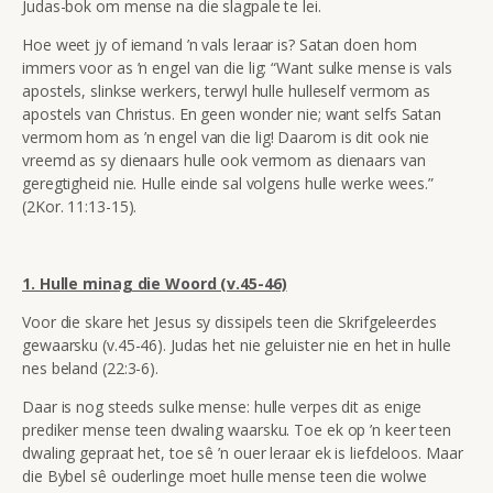
Judas-bok om mense na die slagpale te lei.
Hoe weet jy of iemand ’n vals leraar is? Satan doen hom
immers voor as ’n engel van die lig: “Want sulke mense is vals
apostels, slinkse werkers, terwyl hulle hulleself vermom as
apostels van Christus. En geen wonder nie; want selfs Satan
vermom hom as ’n engel van die lig! Daarom is dit ook nie
vreemd as sy dienaars hulle ook vermom as dienaars van
geregtigheid nie. Hulle einde sal volgens hulle werke wees.”
(2Kor. 11:13-15).
1. Hulle minag die Woord (v.45-46)
Voor die skare het Jesus sy dissipels teen die Skrifgeleerdes
gewaarsku (v.45-46). Judas het nie geluister nie en het in hulle
nes beland (22:3-6).
Daar is nog steeds sulke mense: hulle verpes dit as enige
prediker mense teen dwaling waarsku. Toe ek op ’n keer teen
dwaling gepraat het, toe sê ’n ouer leraar ek is liefdeloos. Maar
die Bybel sê ouderlinge moet hulle mense teen die wolwe