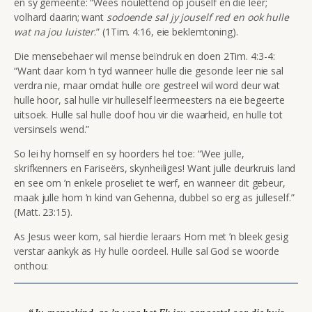
en sy gemeente:
“Wees noulettend op jouself en die leer;
volhard daarin; want
sodoende sal jy jouself red en ook hulle
wat na jou luister
.”
(1Tim. 4:16, eie beklemtoning).
Die mensebehaer wil mense beïndruk en doen 2Tim. 4:3-4:
“Want daar kom ’n tyd wanneer hulle die gesonde leer nie sal
verdra nie, maar omdat hulle ore gestreel wil word deur wat
hulle hoor, sal hulle vir hulleself leermeesters na eie begeerte
uitsoek. Hulle sal hulle doof hou vir die waarheid, en hulle tot
versinsels wend.”
So lei hy homself en sy hoorders hel toe: “Wee julle,
skrifkenners en Fariseërs, skynheiliges! Want julle deurkruis land
en see om ’n enkele proseliet te werf, en wanneer dit gebeur,
maak julle hom ’n kind van Gehenna, dubbel so erg as julleself.”
(Matt. 23:15).
As Jesus weer kom, sal hierdie leraars Hom met ’n bleek gesig
verstar aankyk as Hy hulle oordeel. Hulle sal God se woorde
onthou: