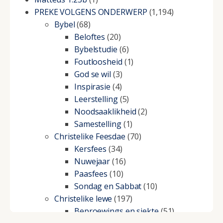
PREKE VOLGENS ONDERWERP
(1,194)
Bybel
(68)
Beloftes
(20)
Bybelstudie
(6)
Foutloosheid
(1)
God se wil
(3)
Inspirasie
(4)
Leerstelling
(5)
Noodsaaklikheid
(2)
Samestelling
(1)
Christelike Feesdae
(70)
Kersfees
(34)
Nuwejaar
(16)
Paasfees
(10)
Sondag en Sabbat
(10)
Christelike lewe
(197)
Beproewings en siekte
(51)