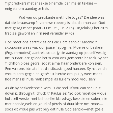
‘hip’ predikers met snaakse t-hemde, denims en tekkies—
enigiets om aandag te trek.
Wat van ou predikante met hulle togas? Die idee was
dat die leraarsamp ’n verhewe roeping is; dat die man van God
met gesag moet praat (1Tim. 3:1, Tit. 2:15). Ongelukkig het dit ’n
tradisie geword en in ’n reël verander (v.46).
Hoe moet ons aantrek as ons die Here aanbid? Moenie ’n
skouponie wees wat oor jouself spog nie. Moenie onbeskeie
(Eng. immodest) aantrek, sodat jy die aandag op jouself vestig
nie. ’n Paar jaar gelede het ’n vrou ons gemeente besoek. Sy het
’n chiffon bloes gedra, sodat almal haar onderklere kon sien.
Een van ons lidmate het die situasie goed hanteer. Sy het vir die
vrou ’n serp gegee en gesê: ‘Sit hierdie om jou. Jy weet moes
hoe mans is: hulle raak simpel as hulle ’n mooi vrou sien.’
As dit by beskeidenheid kom, is die reël: ‘If you can see up it,
down it, through it, chuck it.’ Paulus sê: “So ook moet die vroue
hulleself versier met behoorlike kleredrag, beskeie en sober, nie
met haarvlegsels en goud of pêrels of duur klere nie, maar—
soos dit vroue pas wat bely dat hulle God aanbid—met goeie