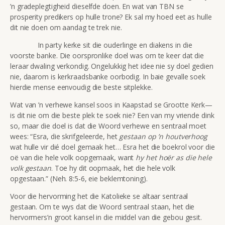
’n gradeplegtigheid dieselfde doen. En wat van TBN se
prosperity predikers op hulle trone? Ek sal my hoed eet as hulle
dit nie doen om aandag te trek nie.
In party kerke sit die ouderlinge en diakens in die
voorste banke. Die oorspronlike doel was om te keer dat die
leraar dwaling verkondig. Ongelukkig het idee nie sy doel gedien
nie, daarom is kerkraadsbanke oorbodig. In baie gevalle soek
hierdie mense eenvoudig die beste sitplekke.
Wat van ’n verhewe kansel soos in Kaapstad se Grootte Kerk—
is dit nie om die beste plek te soek nie? Een van my vriende dink
so, maar die doel is dat die Woord verhewe en sentraal moet
wees: “Esra, die skrifgeleerde, het
gestaan op ’n houtverhoog
wat hulle vir dié doel gemaak het… Esra het die boekrol voor die
oë van die hele volk oopgemaak, want
hy het hoër as die hele
volk gestaan
. Toe hy dit oopmaak, het die hele volk
opgestaan.” (Neh. 8:5-6, eie beklemtoning).
Voor die hervorming het die Katolieke se altaar sentraal
gestaan. Om te wys dat die Woord sentraal staan, het die
hervormers’n groot kansel in die middel van die gebou gesit.