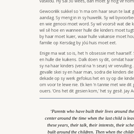
vasklou. Hy sal 30 wees, dan moet jy nog vir hom
Gewoonlik sukkel so ’n ma om haar seun te laat 
aandag. Sy meng in in sy huwelik. Sy wil byvoorb
en wie genooi moet word. Sy wil voorsê wat die k
wil sê hoe en wanneer hulle die kinders moet tugt
by haar moet kuier, waar hulle vakansie moet ho
familie op Kersdag by jóú huis moet eet.
Enige ma wat so is, het ’n obsessie met haarself. 
en hulle die kuikens. Dalk doen sy dit, omdat haa
sy na haar kinders (veral na ’n seun) vir vervulling
gevalle skei sy en haar man, sodra die kinders die
dekade op sy werk gefokus het en sy op die kinder
om voor te lewe nie. Ek ken ’n tannie met wie dit 
ouers. ‘Ons het dit gesien kom,’ het sy gesê. Jay 
‘Parents who have built their lives around th
center around the time when the last child is lea
these years, their talk, their interests, their sc
built around the children. Then when the child