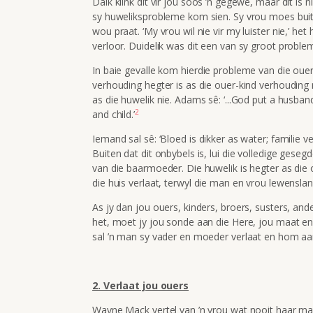
Dalk klink dit vir jou soos ’n gegewe, maar dit is
sy huweliksprobleme kom sien. Sy vrou moes buit
wou praat. ‘My vrou wil nie vir my luister nie,’ het
verloor. Duidelik was dit een van sy groot proble
In baie gevalle kom hierdie probleme van die ouer
verhouding hegter is as die ouer-kind verhouding 
as die huwelik nie. Adams sê: ‘...God put a husban
2
and child.’
Iemand sal sê: ‘Bloed is dikker as water; familie v
Buiten dat dit onbybels is, lui die volledige geseg
van die baarmoeder. Die huwelik is hegter as die
die huis verlaat, terwyl die man en vrou lewenslan
As jy dan jou ouers, kinders, broers, susters, an
het, moet jy jou sonde aan die Here, jou maat en
sal ’n man sy vader en moeder verlaat en hom aan 
2. Verlaat jou ouers
Wayne Mack vertel van ’n vrou wat nooit haar ma 