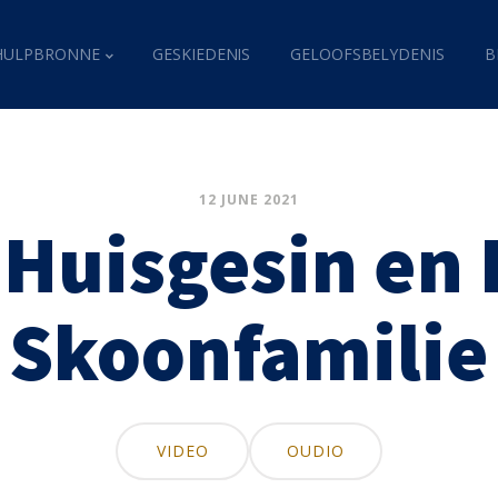
HULPBRONNE
GESKIEDENIS
GELOOFSBELYDENIS
B
12 JUNE 2021
 Huisgesin en
Skoonfamilie
VIDEO
OUDIO