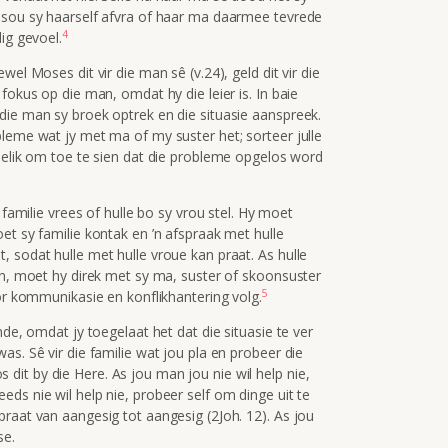
 sou sy haarself afvra of haar ma daarmee tevrede
4
ig gevoel.
el Moses dit vir die man sê (v.24), geld dit vir die
fokus op die man, omdat hy die leier is. In baie
die man sy broek optrek en die situasie aanspreek.
leme wat jy met ma of my suster het; sorteer julle
rdelik om toe te sien dat die probleme opgelos word
 familie vrees of hulle bo sy vrou stel. Hy moet
et sy familie kontak en ’n afspraak met hulle
 sodat hulle met hulle vroue kan praat. As hulle
en, moet hy direk met sy ma, suster of skoonsuster
5
oor kommunikasie en konflikhantering volg.
nde, omdat jy toegelaat het dat die situasie te ver
s. Sê vir die familie wat jou pla en probeer die
los dit by die Here. As jou man jou nie wil help nie,
ds nie wil help nie, probeer self om dinge uit te
raat van aangesig tot aangesig (2Joh. 12). As jou
se.