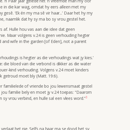
 nie. ’n Paar jaar gelede het ’n vreemde man my oor
e in die kar wag, omdat hy eers alleen met my
 hy gesê. ‘Ek én my ma sê vir haar...’ Daar het hy my
me, naamlik dat hy sy ma bo sy vrou gestel het.
s af. Hulle hou vas aan die idee dat geen
nie. Maar volgens v.24 is geen verhouding hegter
d and wife in the garden [of Eden], not a parent
erhoudings is hegter as die verhoudings wat jy kies.’
de: die bloed van die verbond is dikker as die water
 ouer-kind verhouding. Volgens v.24 moet kinders
k getroud moet bly (Matt. 19:6).
der familielede of vriende bo jou lewensmaat gestel
 jou familie bely en moet jy v.24 toepas:
“Daarom
3
sy vrou verbind, en hulle sal een vlees word.”
verlaat het nie. Selfs na haar ma se dood het sy