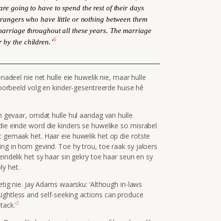
 are going to have to spend the rest of their days
 strangers who have little or nothing between them
 marriage throughout all these years. The marriage
6
 by the children.’
enadeel nie net hulle eie huwelik nie, maar hulle
 voorbeeld volg en kinder-gesentreerde huise hê
in gevaar, omdat hulle hul aandag van hulle
die einde word die kinders se huwelike so misrabel
t gemaak het. Haar eie huwelik het op die rotste
ing in hom gevind. Toe hy trou, toe raak sy jaloers
eindelik het sy haar sin gekry toe haar seun en sy
ly het.
ietig nie. Jay Adams waarsku: ‘Although in-laws
ughtless and self-seeking actions can produce
7
tack.’