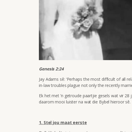
Genesis 2:24
Jay Adams sê:
‘Perhaps the most difficult of all rel
in-law troubles plague not only the recently marrie
Ek het met ’n getroude paartjie gesels wat vir 28
daarom mooi luister na wat die Bybel hieroor sê.
1. Stel jou maat eerste