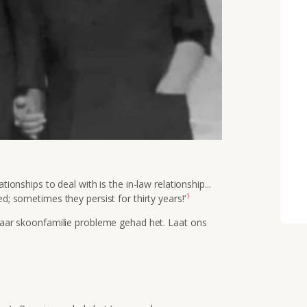
ationships to deal with is the in-law relationship...
1
d; sometimes they persist for thirty years!’
 jaar skoonfamilie probleme gehad het. Laat ons