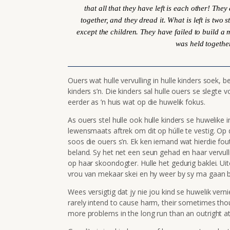
that all that they have left is each other! They
together, and they dread it. What is left is two
except the children. They have failed to build a
was held together
Ouers wat hulle vervulling in hulle kinders soek, b
kinders s’n. Die kinders sal hulle ouers se slegte
eerder as ’n huis wat op die huwelik fokus.
As ouers stel hulle ook hulle kinders se huwelike 
lewensmaats aftrek om dit op húlle te vestig. Op 
soos die ouers s’n. Ek ken iemand wat hierdie fou
beland. Sy het net een seun gehad en haar vervull
op haar skoondogter. Hulle het gedurig baklei. Uit
vrou van mekaar skei en hy weer by sy ma gaan b
Wees versigtig dat jy nie jou kind se huwelik vern
rarely intend to cause harm, their sometimes tho
more problems in the long run than an outright at