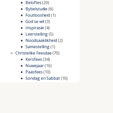
Beloftes
(20)
Bybelstudie
(6)
Foutloosheid
(1)
God se wil
(3)
Inspirasie
(4)
Leerstelling
(5)
Noodsaaklikheid
(2)
Samestelling
(1)
Christelike Feesdae
(70)
Kersfees
(34)
Nuwejaar
(16)
Paasfees
(10)
Sondag en Sabbat
(10)
Christelike lewe
(197)
Beproewings en siekte
(51)
Besluitneming
(6)
Dissipline
(10)