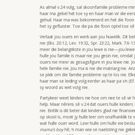
As almal v.24 volg, sal skoonfamilie probleme min
haar ma gebel het toe sy en haar man vir die eerst
gehuil. Haar ma was bekommerd en het die foon v
het sy gefluister. Toe die pa die foon optel toe sê h
Verlaat jou ouers en werk aan jou huwelik. Dit b
nie (Eks. 20:12, Lev. 19:32, Spr. 23:22, Mark. 7:6-1
meer die belangrikste in jou lewe is nie—jou lew
hulle jou familie is maar nie jou gesin nie, omdat 
ouers nie meer as gesagsfigure in jou lewe nie. Jo
hele familie nie. Jou ma is nie die matriarg nie. And
se plek om die familie probleme op te los nie. El
haar man se leiding volg eerder as haar pa s’n (Ef
sy woord as wet volg nie.
Partykeer weet kinders nie hoe om nee te sê vir hu
help. Maar nêrens sê v.24 dat ouers hulle kinders
nie. Eintlik is dit beter dat kinders glad nie finansi
op skool is, moet jy hulle leer om onafhanklik t
wat hulle ouer word. Leer hulle om hulle eie besluit
mama’s boy
hê; ’n man wie se naelstring nie gek