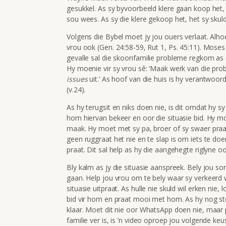
gesukkel. As sy byvoorbeeld klere gaan koop het,
sou wees. As sy die klere gekoop het, het sy skuld
Volgens die Bybel moet jy jou ouers verlaat. Alhoew
vrou ook (Gen. 24:58-59, Rut 1, Ps. 45:11). Moses 
gevalle sal die skoonfamilie probleme regkom as 
Hy moenie vir sy vrou sê: ‘Maak werk van die prob
issues
uit.’ As hoof van die huis is hy verantwoo
(v.24).
As hy terugsit en niks doen nie, is dit omdat hy sy
hom hiervan bekeer en oor die situasie bid. Hy mo
maak. Hy moet met sy pa, broer of sy swaer praat,
geen ruggraat het nie en te slap is om iets te do
praat. Dit sal help as hy die aangehegte riglyne 
Bly kalm as jy die situasie aanspreek. Bely jou so
gaan. Help jou vrou om te bely waar sy verkeerd wa
situasie uitpraat. As hulle nie skuld wil erken nie, 
bid vir hom en praat mooi met hom. As hy nog stee
klaar. Moet dit nie oor WhatsApp doen nie, maar p
familie ver is, is ’n video oproep jou volgende keu