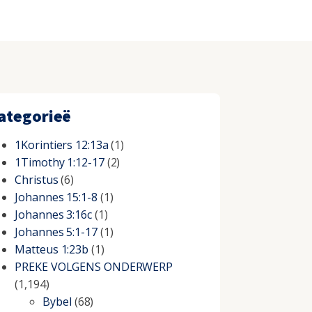
ategorieë
1Korintiers 12:13a
(1)
1Timothy 1:12-17
(2)
Christus
(6)
Johannes 15:1-8
(1)
Johannes 3:16c
(1)
Johannes 5:1-17
(1)
Matteus 1:23b
(1)
PREKE VOLGENS ONDERWERP
(1,194)
Bybel
(68)