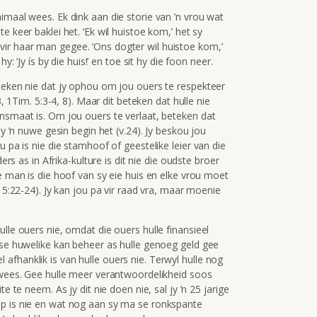
imaal wees. Ek dink aan die storie van ’n vrou wat
e keer baklei het. ‘Ek wil huistoe kom,’ het sy
ir haar man gegee. ‘Ons dogter wil huistoe kom,’
y: ‘Jy ís by die huis!’ en toe sit hy die foon neer.
eteken nie dat jy ophou om jou ouers te respekteer
3, 1Tim. 5:3-4, 8). Maar dit beteken dat hulle nie
ensmaat is. Om jou ouers te verlaat, beteken dat
jy ’n nuwe gesin begin het (v.24). Jy beskou jou
u pa is nie die stamhoof of geestelike leier van die
ers as in Afrika-kulture is dit nie die oudste broer
ke man is die hoof van sy eie huis en elke vrou moet
. 5:22-24). Jy kan jou pa vir raad vra, maar moenie
lle ouers nie, omdat die ouers hulle finansieel
 se huwelike kan beheer as hulle genoeg geld gee
eel afhanklik is van hulle ouers nie. Terwyl hulle nog
e wees. Gee hulle meer verantwoordelikheid soos
e te neem. As jy dit nie doen nie, sal jy ’n 25 jarige
nip is nie en wat nog aan sy ma se ronkspante