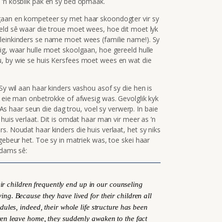
 ’n kosblik pak en sy bed opmaak.
gaan en kompeteer sy met haar skoondogter vir sy
eeld sê waar die troue moet wees, hoe dit moet lyk
leinkinders se name moet wees (familie name!). Sy
ig, waar hulle moet skoolgaan, hoe gereeld hulle
u, by wie se huis Kersfees moet wees en wat die
Sy wil aan haar kinders vashou asof sy die hen is
r eie man onbetrokke of afwesig was. Gevolglik kyk
. As haar seun die dag trou, voel sy verwerp. In baie
 huis verlaat. Dit is omdat haar man vir meer as ’n
s. Noudat haar kinders die huis verlaat, het sy niks
gebeur het. Toe sy in matriek was, toe skei haar
Adams sê:
eir children frequently end up in our counseling
ving. Because they have lived for their children all
hedules, indeed, their whole life structure has been
ren leave home, they suddenly awaken to the fact