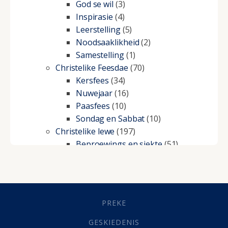
God se wil
(3)
Inspirasie
(4)
Leerstelling
(5)
Noodsaaklikheid
(2)
Samestelling
(1)
Christelike Feesdae
(70)
Kersfees
(34)
Nuwejaar
(16)
Paasfees
(10)
Sondag en Sabbat
(10)
Christelike lewe
(197)
Beproewings en siekte
(51)
Besluitneming
(6)
Dissipline
(10)
Geestelike Groei
(10)
Gehoorsaamheid
(6)
PREKE
Geld
(21)
Grys Areas
(4)
GESKIEDENIS