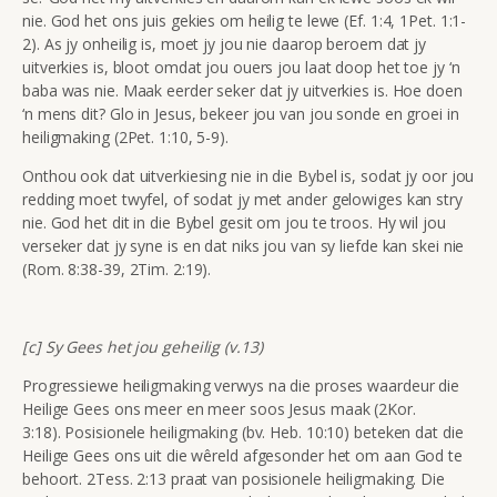
nie. God het ons juis gekies om heilig te lewe (Ef. 1:4, 1Pet. 1:1-
2). As jy onheilig is, moet jy jou nie daarop beroem dat jy
uitverkies is, bloot omdat jou ouers jou laat doop het toe jy ‘n
baba was nie. Maak eerder seker dat jy uitverkies is. Hoe doen
‘n mens dit? Glo in Jesus, bekeer jou van jou sonde en groei in
heiligmaking (2Pet. 1:10, 5-9).
Onthou ook dat uitverkiesing nie in die Bybel is, sodat jy oor jou
redding moet twyfel, of sodat jy met ander gelowiges kan stry
nie. God het dit in die Bybel gesit om jou te troos. Hy wil jou
verseker dat jy syne is en dat niks jou van sy liefde kan skei nie
(Rom. 8:38-39, 2Tim. 2:19).
[c] Sy Gees het jou geheilig (v.13)
Progressiewe heiligmaking verwys na die proses waardeur die
Heilige Gees ons meer en meer soos Jesus maak (2Kor.
3:18). Posisionele heiligmaking (bv. Heb. 10:10) beteken dat die
Heilige Gees ons uit die wêreld afgesonder het om aan God te
behoort. 2Tess. 2:13 praat van posisionele heiligmaking. Die