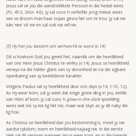
Jesus sal vir jou die aanstreklikste Persoon in die heelal wees
(Ps. 45:3, 2Kor. 4:6). Jy sal soos ‘n verliefde jong meisie wees
wie se droom man haar sopas gevra het om te trou: jy sal nie
kán ‘nee’ sê nie en sal ook nie wíl nie.
[f] Hy het jou bestem om verheerlik te word (v.14)
Dit is hoekom God jou gered het, naamlik om die heerlikheid
van ons Here Jesus Christus te verkry (v.14). Jesus se heerlikheid
verwys na die helder glans van sy skoonheid en na die sigbare
openbaring van sy beeldskone karakter.
Volgens Paulus sal sy heerlikheid deur ons skyn (v.14, 1:10, 12).
As Hy weer kom, sal jy weet dat enige goeie ding in jou, eintlik
van Hóm af kom. Jy sal soos ‘n
glow-in-the-dark
speelding
wees wat nie sy eie lig het nie, maar wat skyn as jy dit naby die
lig hou.
As Christus se heerlikheid dan jou bestemming is, moet jy nie
aardse rykdom, roem en heerlikheid najaag nie. In die eerste
plek sal dit vergaan wanneer Jesus weer kom, en in die tweede