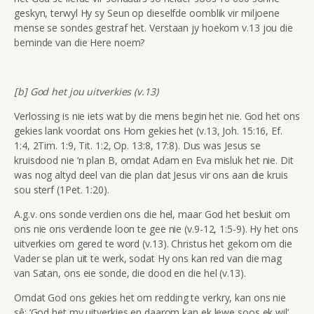
geskyn, terwyl Hy sy Seun op dieselfde oomblik vir miljoene
mense se sondes gestraf het. Verstaan jy hoekom v.13 jou die
beminde van die Here noem?
[b] God het jou uitverkies (v.13)
Verlossing is nie iets wat by die mens begin het nie. God het ons
gekies lank voordat ons Hom gekies het (v.13, Joh. 15:16, Ef.
1:4, 2Tim. 1:9, Tit. 1:2, Op. 13:8, 17:8). Dus was Jesus se
kruisdood nie ‘n plan B, omdat Adam en Eva misluk het nie. Dit
was nog altyd deel van die plan dat Jesus vir ons aan die kruis
sou sterf (1Pet. 1:20).
A.g.v. ons sonde verdien ons die hel, maar God het besluit om
ons nie ons verdiende loon te gee nie (v.9-12, 1:5-9). Hy het ons
uitverkies om gered te word (v.13). Christus het gekom om die
Vader se plan uit te werk, sodat Hy ons kan red van die mag
van Satan, ons eie sonde, die dood en die hel (v.13).
Omdat God ons gekies het om redding te verkry, kan ons nie
sê: ‘God het my uitverkies en daarom kan ek lewe soos ek wil’