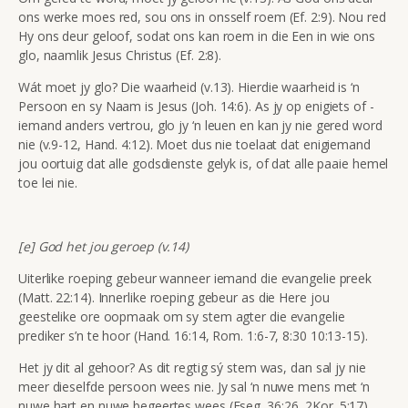
ons werke moes red, sou ons in onsself roem (Ef. 2:9). Nou red
Hy ons deur geloof, sodat ons kan roem in die Een in wie ons
glo, naamlik Jesus Christus (Ef. 2:8).
Wát moet jy glo? Die waarheid (v.13). Hierdie waarheid is ‘n
Persoon en sy Naam is Jesus (Joh. 14:6). As jy op enigiets of -
iemand anders vertrou, glo jy ‘n leuen en kan jy nie gered word
nie (v.9-12, Hand. 4:12). Moet dus nie toelaat dat enigiemand
jou oortuig dat alle godsdienste gelyk is, of dat alle paaie hemel
toe lei nie.
[e] God het jou geroep (v.14)
Uiterlike roeping gebeur wanneer iemand die evangelie preek
(Matt. 22:14). Innerlike roeping gebeur as die Here jou
geestelike ore oopmaak om sy stem agter die evangelie
prediker s’n te hoor (Hand. 16:14, Rom. 1:6-7, 8:30 10:13-15).
Het jy dit al gehoor? As dit regtig sý stem was, dan sal jy nie
meer dieselfde persoon wees nie. Jy sal ‘n nuwe mens met ‘n
nuwe hart en nuwe begeertes wees (Eseg. 36:26, 2Kor. 5:17).