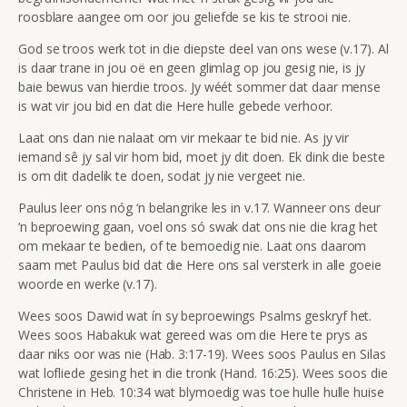
roosblare aangee om oor jou geliefde se kis te strooi nie.
God se troos werk tot in die diepste deel van ons wese (v.17). Al
is daar trane in jou oë en geen glimlag op jou gesig nie, is jy
baie bewus van hierdie troos. Jy wéét sommer dat daar mense
is wat vir jou bid en dat die Here hulle gebede verhoor.
Laat ons dan nie nalaat om vir mekaar te bid nie. As jy vir
iemand sê jy sal vir hom bid, moet jy dit doen. Ek dink die beste
is om dit dadelik te doen, sodat jy nie vergeet nie.
Paulus leer ons nóg ‘n belangrike les in v.17. Wanneer ons deur
‘n beproewing gaan, voel ons só swak dat ons nie die krag het
om mekaar te bedien, of te bemoedig nie. Laat ons daarom
saam met Paulus bid dat die Here ons sal versterk in alle goeie
woorde en werke (v.17).
Wees soos Dawid wat ín sy beproewings Psalms geskryf het.
Wees soos Habakuk wat gereed was om die Here te prys as
daar niks oor was nie (Hab. 3:17-19). Wees soos Paulus en Silas
wat lofliede gesing het in die tronk (Hand. 16:25). Wees soos die
Christene in Heb. 10:34 wat blymoedig was toe hulle hulle huise