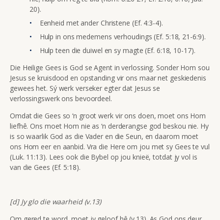
20).
Eenheid met ander Christene (Ef. 4:3-4).
Hulp in ons medemens verhoudings (Ef. 5:18, 21-6:9).
Hulp teen die duiwel en sy magte (Ef. 6:18, 10-17).
Die Heilige Gees is God se Agent in verlossing. Sonder Hom sou
Jesus se kruisdood en opstanding vir ons maar net geskiedenis
gewees het. Sý werk verseker egter dat Jesus se
verlossingswerk ons bevoordeel.
Omdat die Gees so ‘n groot werk vir ons doen, moet ons Hom
liefhê. Ons moet Hom nie as ‘n derderangse god beskou nie. Hy
is so waarlik God as die Vader en die Seun, en daarom moet
ons Hom eer en aanbid. Vra die Here om jou met sy Gees te vul
(Luk. 11:13). Lees ook die Bybel op jou knieë, totdat jy vol is
van die Gees (Ef. 5:18).
[d] Jy glo die waarheid (v.13)
Om gered te word, moet jy geloof hê (v.13). As God ons deur