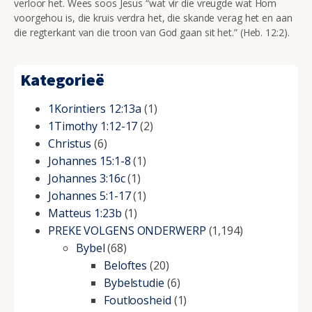
verloor het. Wees soos Jesus “wat vir die vreugde wat Hom
voorgehou is, die kruis verdra het, die skande verag het en aan
die regterkant van die troon van God gaan sit het.” (Heb. 12:2).
Kategorieë
1Korintiers 12:13a
(1)
1Timothy 1:12-17
(2)
Christus
(6)
Johannes 15:1-8
(1)
Johannes 3:16c
(1)
Johannes 5:1-17
(1)
Matteus 1:23b
(1)
PREKE VOLGENS ONDERWERP
(1,194)
Bybel
(68)
Beloftes
(20)
Bybelstudie
(6)
Foutloosheid
(1)