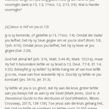
voorregte dank (v.13, 1:3, 1Tess. 1:2, 2:13, 3:9). Wat is hierdie
voorregte?
[a] Jesus is lief vir jou (v.13)
Jy is sy beminde, of geliefde (v.13, 1Tess. 1:4). Omdat die Vader
jou liefhet, het Hy sy Seun gegee om vir jou te sterf (Rom. 5:8,
1Joh. 4:10). Omdat Jesus jou liefhet, het Hy sy lewe vir jou
gegee (Gal. 2:20).
God het almal lief (Joh. 3:16, Matt. 5:44-45, Mark. 10:21a), maar
Hy het ‘n besondere liefde vir sy bruid (v.13, Deut. 7:7-8, Ef. 1:4,
5:25). Betwyfel jy sy liefde? Sy liefde hang nie af van hoe lieflik
jý is nie, maar van hoe wonderlik Hý is. Dus bly sy liefde vir jou
konstant (Jes. 54:10, Jer. 31:3).
Sy liefde vir jou is so groot, dat Hy aan die kruis groter liefde
aan jou bewys het as aan sy eie Seun! [Mark Jones,
God Is: A
Devotional Guide to the Attributes of God
(Wheaton, Illinois:
Crossway, 2017), 138-139]. Toe Jesus aan die kruis gehang het,
het God se liefde vir sondaars so helder soos 10 000 sonne