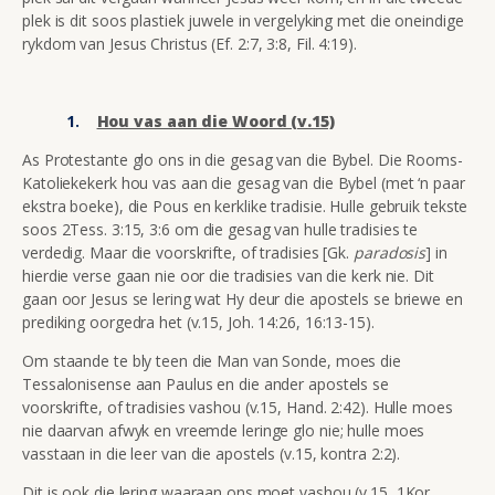
plek is dit soos plastiek juwele in vergelyking met die oneindige
rykdom van Jesus Christus (Ef. 2:7, 3:8, Fil. 4:19).
Hou vas aan die Woord (v.15)
As Protestante glo ons in die gesag van die Bybel. Die Rooms-
Katoliekekerk hou vas aan die gesag van die Bybel (met ‘n paar
ekstra boeke), die Pous en kerklike tradisie. Hulle gebruik tekste
soos 2Tess. 3:15, 3:6 om die gesag van hulle tradisies te
verdedig. Maar die voorskrifte, of tradisies [Gk.
paradosis
] in
hierdie verse gaan nie oor die tradisies van die kerk nie. Dit
gaan oor Jesus se lering wat Hy deur die apostels se briewe en
prediking oorgedra het (v.15, Joh. 14:26, 16:13-15).
Om staande te bly teen die Man van Sonde, moes die
Tessalonisense aan Paulus en die ander apostels se
voorskrifte, of tradisies vashou (v.15, Hand. 2:42). Hulle moes
nie daarvan afwyk en vreemde leringe glo nie; hulle moes
vasstaan in die leer van die apostels (v.15, kontra 2:2).
Dit is ook die lering waaraan ons moet vashou (v.15, 1Kor.