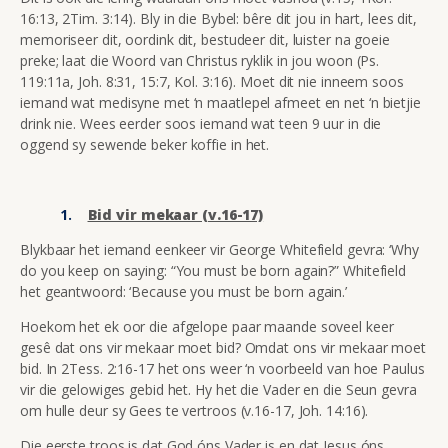
16:13, 2Tim. 3:14). Bly in die Bybel: bêre dit jou in hart, lees dit,
memoriseer dit, oordink dit, bestudeer dit, luister na goeie
preke; laat die Woord van Christus ryklik in jou woon (Ps.
119:11a, Joh. 8:31, 15:7, Kol. 3:16). Moet dit nie inneem soos
iemand wat medisyne met ‘n maatlepel afmeet en net ‘n bietjie
drink nie. Wees eerder soos iemand wat teen 9 uur in die
oggend sy sewende beker koffie in het.
Bid vir mekaar (v.16-17)
Blykbaar het iemand eenkeer vir George Whitefield gevra: ‘Why
do you keep on saying: “You must be born again?” Whitefield
het geantwoord: ‘Because you must be born again.’
Hoekom het ek oor die afgelope paar maande soveel keer
gesê dat ons vir mekaar moet bid? Omdat ons vir mekaar moet
bid. In 2Tess. 2:16-17 het ons weer ‘n voorbeeld van hoe Paulus
vir die gelowiges gebid het. Hy het die Vader en die Seun gevra
om hulle deur sy Gees te vertroos (v.16-17, Joh. 14:16).
Die eerste troos is dat God óns Vader is en dat Jesus óns