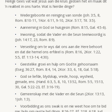
Heilige Gees vat wat Jesus aan die kruis gedoen het en maak dit
‘n realiteit in ons harte. Wat is hierdie dinge?
Wedergeboorte en reiniging van sonde (Joh. 3:5, 8,
Rom. 8:10-11, 1Kor. 6:11, 9-10, 2Kor. 5:17, Tit. 3:5).
Aanneming in God se huisgesin (Rom. 8:15, Gal. 4:5-6).
Inwoning, sodat die Vader en die Seun teenwoordig is
(Joh. 14:17, 23, Rom. 8:9).
Verseëling om te wys dat ons aan die Here behoort
en dat die hemel ons erfdeel is (Rom. 8:16, 2Kor. 1:22,
5:5, Ef. 1:13-14, 4:30).
Geestelike groei en hulp om God te gehoorsaam
(Eseg. 36:27, Rom. 8:4, 14, 2Kor. 3:3, 6, 18, Gal. 5:18).
God se liefde, blydskap, vrede, hoop, wysheid,
genade, ens. (Hand. 6:3, 5, 8, 10, 13:52, Rom. 5:5, 15:13,
30, Gal. 5:22-23, Ef. 3:16-19).
Gemeenskap met die Vader en die Seun (2Kor. 13:13,
1Joh. 1:3).
Voorbidding as ons swak is en nie weet hoe om te bid
nie; hulp om reg te bid (Rom. 8:26-27, Ef. 2:18, 6:18, Jud.