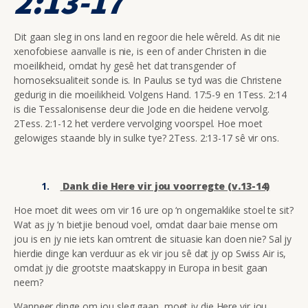
2:13-17
Dit gaan sleg in ons land en regoor die hele wêreld. As dit nie
xenofobiese aanvalle is nie, is een of ander Christen in die
moeilikheid, omdat hy gesê het dat transgender of
homoseksualiteit sonde is. In Paulus se tyd was die Christene
gedurig in die moeilikheid. Volgens Hand. 17:5-9 en 1Tess. 2:14
is die Tessalonisense deur die Jode en die heidene vervolg.
2Tess. 2:1-12 het verdere vervolging voorspel. Hoe moet
gelowiges staande bly in sulke tye? 2Tess. 2:13-17 sê vir ons.
Dank die Here vir jou voorregte (v.13-14)
Hoe moet dit wees om vir 16 ure op ‘n ongemaklike stoel te sit?
Wat as jy ‘n bietjie benoud voel, omdat daar baie mense om
jou is en jy nie iets kan omtrent die situasie kan doen nie? Sal jy
hierdie dinge kan verduur as ek vir jou sê dat jy op Swiss Air is,
omdat jy die grootste maatskappy in Europa in besit gaan
neem?
Wanneer dinge om jou sleg gaan, moet jy die Here vir jou