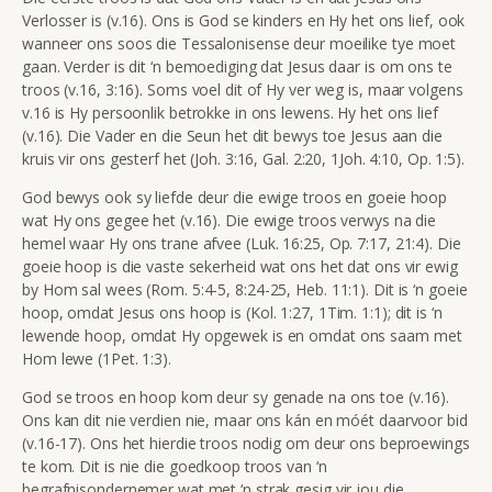
Verlosser is (v.16). Ons is God se kinders en Hy het ons lief, ook
wanneer ons soos die Tessalonisense deur moeilike tye moet
gaan. Verder is dit ‘n bemoediging dat Jesus daar is om ons te
troos (v.16, 3:16). Soms voel dit of Hy ver weg is, maar volgens
v.16 is Hy persoonlik betrokke in ons lewens. Hy het ons lief
(v.16). Die Vader en die Seun het dit bewys toe Jesus aan die
kruis vir ons gesterf het (Joh. 3:16, Gal. 2:20, 1Joh. 4:10, Op. 1:5).
God bewys ook sy liefde deur die ewige troos en goeie hoop
wat Hy ons gegee het (v.16). Die ewige troos verwys na die
hemel waar Hy ons trane afvee (Luk. 16:25, Op. 7:17, 21:4). Die
goeie hoop is die vaste sekerheid wat ons het dat ons vir ewig
by Hom sal wees (Rom. 5:4-5, 8:24-25, Heb. 11:1). Dit is ‘n goeie
hoop, omdat Jesus ons hoop is (Kol. 1:27, 1Tim. 1:1); dit is ‘n
lewende hoop, omdat Hy opgewek is en omdat ons saam met
Hom lewe (1Pet. 1:3).
God se troos en hoop kom deur sy genade na ons toe (v.16).
Ons kan dit nie verdien nie, maar ons kán en móét daarvoor bid
(v.16-17). Ons het hierdie troos nodig om deur ons beproewings
te kom. Dit is nie die goedkoop troos van ‘n
begrafnisondernemer wat met ‘n strak gesig vir jou die