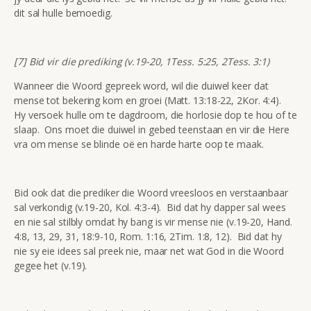
dit sal hulle bemoedig.
[7] Bid vir die prediking (v.19-20, 1Tess. 5:25, 2Tess. 3:1)
Wanneer die Woord gepreek word, wil die duiwel keer dat
mense tot bekering kom en groei (Matt. 13:18-22, 2Kor. 4:4).
Hy versoek hulle om te dagdroom, die horlosie dop te hou of te
slaap. Ons moet die duiwel in gebed teenstaan en vir die Here
vra om mense se blinde oë en harde harte oop te maak.
Bid ook dat die prediker die Woord vreesloos en verstaanbaar
sal verkondig (v.19-20, Kol. 4:3-4). Bid dat hy dapper sal wees
en nie sal stilbly omdat hy bang is vir mense nie (v.19-20, Hand.
4:8, 13, 29, 31, 18:9-10, Rom. 1:16, 2Tim. 1:8, 12). Bid dat hy
nie sy eie idees sal preek nie, maar net wat God in die Woord
gegee het (v.19).