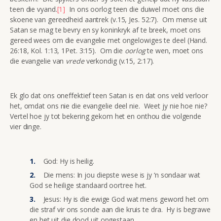
teen die vyand.
[1]
In ons oorlog teen die duiwel moet ons die
skoene van gereedheid aantrek (v.15, Jes. 52:7). Om mense uit
Satan se mag te bevry en sy koninkryk af te breek, moet ons
gereed wees om die evangelie met ongelowiges te deel (Hand.
26:18, Kol. 1:13, 1Pet. 3:15). Om die
oorlog
te wen, moet ons
die evangelie van
vrede
verkondig (v.15, 2:17).
Ek glo dat ons oneffektief teen Satan is en dat ons veld verloor
het, omdat ons nie die evangelie deel nie. Weet jy nie hoe nie?
Vertel hoe jy tot bekering gekom het en onthou die volgende
vier dinge.
God: Hy is heilig.
Die mens: In jou diepste wese is jy ‘n sondaar wat
God se heilige standaard oortree het.
Jesus: Hy is die ewige God wat mens geword het om
die straf vir ons sonde aan die kruis te dra. Hy is begrawe
en het uit die dood uit opgestaan.