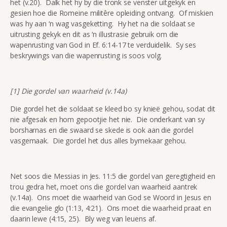
het (v.20). Dalk het hy by die tronk se venster uitgekyk en
gesien hoe die Romeine militêre opleiding ontvang. Of miskien
was hy aan ‘n wag vasgeketting. Hy het na die soldaat se
uitrusting gekyk en dit as ‘n illustrasie gebruik om die
wapenrusting van God in Ef. 6:14-17 te verduidelik. Sy ses
beskrywings van die wapenrusting is soos volg.
[1] Die gordel van waarheid (v.14a)
Die gordel het die soldaat se kleed bo sy knieë gehou, sodat dit
nie afgesak en hom gepootjie het nie. Die onderkant van sy
borsharnas en die swaard se skede is ook aan die gordel
vasgemaak. Die gordel het dus alles bymekaar gehou.
Net soos die Messias in Jes. 11:5 die gordel van geregtigheid en
trou gedra het, moet ons die gordel van waarheid aantrek
(v.14a). Ons moet die waarheid van God se Woord in Jesus en
die evangelie glo (1:13, 4:21). Ons moet die waarheid praat en
daarin lewe (4:15, 25). Bly weg van leuens af.