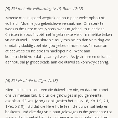
[5] Bid met alle volharding (v.18, Rom. 12:12)
Moenie met ‘n spoed wegtrek en na ‘n paar weke ophou nie;
volhard. Moenie jou gebedslewe versaak nie. Om sterk te
wees in die Here moet jy sterk wees in gebed. ‘n Biddelose
Christen is soos ‘n voël met ‘n gebreekte vlerk: ‘n maklike teiken
vir die duiwel. Satan skrik nie as jy min bid en dan vir ‘n dag vas
omdat jy skuldig voel nie. Jou gebede moet soos ‘n maraton
atleet wees en nie soos ‘n naelloper nie. Werk aan
konstantheid voordat jy aan tyd werk. As jy vir jare en dekades
aanhou, sal jy groot skade aan die duiwel se koninkryk aanrig.
[6] Bid vir al die heiliges (v.18)
Niemand kan alleen teen die duiwel stry nie, en daarom moet
ons vir mekaar bid. Bid vir die gelowiges in jou gemeente,
asook vir dié wat jy nog nooit gesien het nie (v.18, Kol.1:9, 2:1,
1Pet. 5:8-9). Bid dat die Here hulle teen die duiwel sal help en
beskerm. Bid elke dag vir ‘n paar gelowiges in die gemeente tot
jy deur die lys gebid het. Sê vir mense as jy vir hulle gebid het: