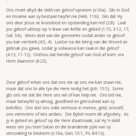
Ons moet altyd die skild van geloof opneem (v.16a). Glo in God
en moenie aan sy bestaan twyfel nie (Heb. 11:6). Glo dat Hy
ons deur Jesus se kruisdood en opstanding kan red (2:8). Laat
jou geloof uitloop op ‘n lewe van liefde en gebed (1:15, 3:12, 17,
Gal. 5:6). Wees deel van die gemeente sodat ander se geloof
jou kan versterk (4:5, 4). Luister na die lering van die Woord en
gebruik jou gawe, sodat jy volwasse kan raak in die geloof
(4:13, 11-12). Onthou dat hierdie geloof van God af kom; vra
Hom daarvoor (6:23).
Deur geloof erken ons dat ons nie op ons eie kan staan nie,
maar dat ons te alle tye die Here nodig het (Joh. 15:5). Soms
glo ons nie dat die Here ons wil of kan help nie. Ons bid nie,
maar betwyfel sy almag, goedheid en getrouheid aan sy
beloftes. Ons stel ons volle vertroue in mense, geld, onsself,
ons vermoëns of iets anders. Die Bybel noem dit afgodery. As
jy in gebed en geloof op die Here staatmaak, sal Hy ‘n skild
wees om jou teen Satan en die brandende pyle van sy
versoeking te beskerm (v.16a, Gen. 15:1, Ps. 84:12).