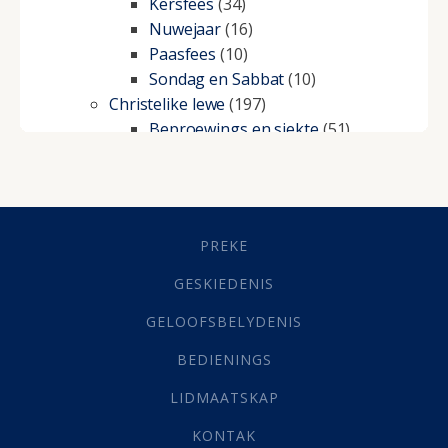
Kersfees
(34)
Nuwejaar
(16)
Paasfees
(10)
Sondag en Sabbat
(10)
Christelike lewe
(197)
Beproewings en siekte
(51)
Besluitneming
(6)
Dissipline
(10)
Geestelike Groei
(10)
Gehoorsaamheid
(6)
PREKE
Geld
(21)
Grys Areas
(4)
GESKIEDENIS
Hofsake
(2)
GELOOFSBELYDENIS
Lewensdoel
(3)
Selfondersoek
(1)
BEDIENINGS
Vervolging
(19)
LIDMAATSKAP
Werk
(22)
Eindtyd
(142)
KONTAK