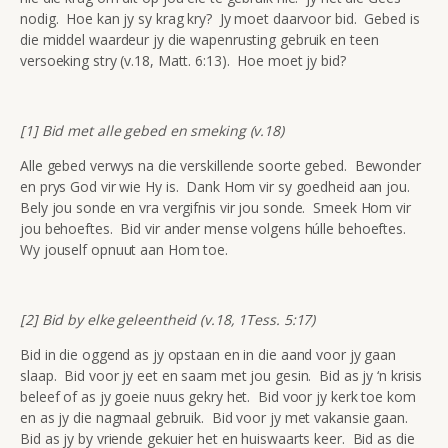
nodig. Hoe kan jy sy krag kry? Jy moet daarvoor bid. Gebed is
die middel waardeur jy die wapenrusting gebruik en teen
versoeking stry (v.18, Matt. 6:13). Hoe moet jy bid?
[1] Bid met alle gebed en smeking (v.18)
Alle gebed verwys na die verskillende soorte gebed. Bewonder
en prys God vir wie Hy is. Dank Hom vir sy goedheid aan jou.
Bely jou sonde en vra vergifnis vir jou sonde. Smeek Hom vir
jou behoeftes. Bid vir ander mense volgens húlle behoeftes.
Wy jouself opnuut aan Hom toe.
[2] Bid by elke geleentheid (v.18, 1Tess. 5:17)
Bid in die oggend as jy opstaan en in die aand voor jy gaan
slaap. Bid voor jy eet en saam met jou gesin. Bid as jy ‘n krisis
beleef of as jy goeie nuus gekry het. Bid voor jy kerk toe kom
en as jy die nagmaal gebruik. Bid voor jy met vakansie gaan.
Bid as jy by vriende gekuier het en huiswaarts keer. Bid as die