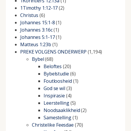
1Korintiers 12:13a
(1)
1Timothy 1:12-17
(2)
Christus
(6)
Johannes 15:1-8
(1)
Johannes 3:16c
(1)
Johannes 5:1-17
(1)
Matteus 1:23b
(1)
PREKE VOLGENS ONDERWERP
(1,194)
Bybel
(68)
Beloftes
(20)
Bybelstudie
(6)
Foutloosheid
(1)
God se wil
(3)
Inspirasie
(4)
Leerstelling
(5)
Noodsaaklikheid
(2)
Samestelling
(1)
Christelike Feesdae
(70)