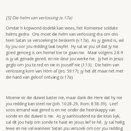
[5] Die helm van verlossing (v.17a)
Omdat ‘n kopwond dodelik kan wees, het Romeinse soldate
helms gedra. Ons moet die helm van verlossing dra om ons
teen Satan se versoeking te beskerm (v.17a). As jy gered is, wil
hy jou oor jou redding laat twyfel. Hy sal vir jou sê dat jy nie
goed genoeg is om hemel toe te gaan nie. Maar volgens 2:8-9
is jy uit genade gered, en nie deur jou werke nie. Jy het in Jesus
geglo om jou te red en nie in jouself nie (1:13). Die helm van
verlossing kom van Hóm af (Jes. 59:17); jy het dit maar net met
die hand van geloof ontvang (v.17a).
Moenie vir die duiwel luister nie, maar dank die Here dat hy nie
jou redding kan steel nie (Joh. 10:28-29, Rom. 8:38-39). Leef
soos iemand wat gered is en nie onder die heerskappy van
sonde en die duiwel is nie. As jy aanhoudend na die kruis kyk,
sal dit jou help om sonde te haat en Jesus lief te hê. Jy sal heilig
lewe en nie val wanneer Satan jou versoek om oor jou redding