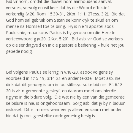
Bid vir hom, omdat die duiwel hom aanhoudend aanval,
versoek, vervolg en wil keer dat hy die Woord effektief
verkondig (v.20, Rom. 15:30-31, 2Kor. 1:11, 2Tess. 3:2). Bid dat
God hom sal gebruik om Satan se koninkryk te skud en om
mense na Homself toe te bring. Hy is nie ‘n apostel soos
Paulus nie, maar soos Paulus is hy geroep om die Here te
verteenwoordig (v.20, 2Kor. 5:20). Bid asb. vir God se werkers
op die sendingveld en in die pastorale bediening – hulle het jou
gebede nodig.
Bid volgens Paulus se lering in v.18-20, asook volgens sy
voorbeeld in 1:15-19, 3:14-21 en ander tekste. Moet asb. nie
dink dat dit genoeg is om in jou stiltetyd so te bid nie. Ef. 6:18-
20 is vir ‘n gemeente geskryf, en daarom moet ons hierdie
riglyne in die bidure volg. Dié wat nie by een van die gemeente
se bidure is nie, is ongehoorsaam. Sorg asb. dat jy by ‘n biduur
inskakel. Dit is immers wanneer jy alleen en saam met ander
bid dat jy met geestelike oorlogvoering besig is.