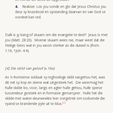
Reaksie: Los jou sonde en glo dat Jesus Christus jou
deur sy kruisdood en opstanding daarvan en van God se
oordeel kan red.
Dalk is jy bang of skaam om die evangelie te deel? Jesus is met
jou (Matt. 28:20). Moenie skaam wees nie, maar weet dat die
Heilige Gees wat in jou woon sterker as die duiwel is (Rom.
1:16, 1Joh. 4:4).
[4] Die skild van geloof (v.16a)
As ‘n Romeinse soldaat sy reghoekige skild vasgehou het, was
dit net sy kop en skene wat uitgesteek het. Die weermag het
hulle skilde bo, voor, langs en agter hulle gehou, hulle spiese
tussendeur gesteek en in formasie gemarsjeer. Hulle het die
skilde met water-deurweekte leer oorgetrek om sodoende die
[2]
vyand se brandende pyle uit te blus.