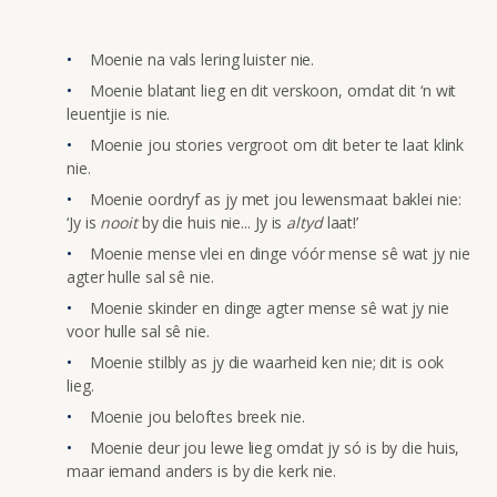
Moenie na vals lering luister nie.
Moenie blatant lieg en dit verskoon, omdat dit ‘n wit
leuentjie is nie.
Moenie jou stories vergroot om dit beter te laat klink
nie.
Moenie oordryf as jy met jou lewensmaat baklei nie:
‘Jy is
nooit
by die huis nie... Jy is
altyd
laat!’
Moenie mense vlei en dinge vóór mense sê wat jy nie
agter hulle sal sê nie.
Moenie skinder en dinge agter mense sê wat jy nie
voor hulle sal sê nie.
Moenie stilbly as jy die waarheid ken nie; dit is ook
lieg.
Moenie jou beloftes breek nie.
Moenie deur jou lewe lieg omdat jy só is by die huis,
maar iemand anders is by die kerk nie.