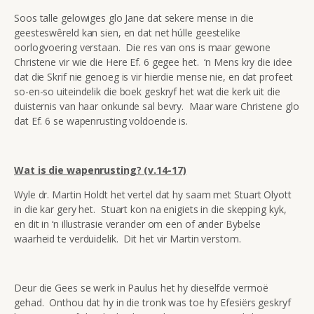
Soos talle gelowiges glo Jane dat sekere mense in die
geesteswêreld kan sien, en dat net húlle geestelike
oorlogvoering verstaan. Die res van ons is maar gewone
Christene vir wie die Here Ef. 6 gegee het. ‘n Mens kry die idee
dat die Skrif nie genoeg is vir hierdie mense nie, en dat profeet
so-en-so uiteindelik die boek geskryf het wat die kerk uit die
duisternis van haar onkunde sal bevry. Maar ware Christene glo
dat Ef. 6 se wapenrusting voldoende is.
Wat is die wapenrusting? (v.14-17)
Wyle dr. Martin Holdt het vertel dat hy saam met Stuart Olyott
in die kar gery het. Stuart kon na enigiets in die skepping kyk,
en dit in ‘n illustrasie verander om een of ander Bybelse
waarheid te verduidelik. Dit het vir Martin verstom.
Deur die Gees se werk in Paulus het hy dieselfde vermoë
gehad. Onthou dat hy in die tronk was toe hy Efesiërs geskryf