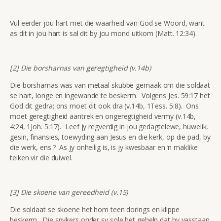
Vul eerder jou hart met die waarheid van God se Woord, want
as dit in jou hart is sal dit by jou mond uitkom (Matt. 12:34).
[2] Die borsharnas van geregtigheid (v.14b)
Die borsharnas was van metaal skubbe gemaak om die soldaat
se hart, longe en ingewande te beskerm. Volgens Jes. 59:17 het
God dit gedra; ons moet dit ook dra (v.14b, 1Tess. 5:8). Ons
moet geregtigheid aantrek en ongeregtigheid vermy (v.14b,
4:24, 1Joh. 5:17). Leef jy regverdig in jou gedagtelewe, huwelik,
gesin, finansies, toewyding aan Jesus en die kerk, op die pad, by
die werk, ens.? As jy onheilig is, is jy kwesbaar en ‘n maklike
teiken vir die duiwel.
[3] Die skoene van gereedheid (v.15)
Die soldaat se skoene het hom teen dorings en klippe
beskerm. Die spykers onder sy sole het gehelp dat hy vasstaan