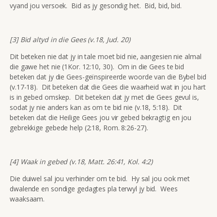
vyand jou versoek. Bid as jy gesondig het. Bid, bid, bid.
[3] Bid altyd in die Gees (v.18, Jud. 20)
Dit beteken nie dat jy in tale moet bid nie, aangesien nie almal
die gawe het nie (1Kor. 12:10, 30). Om in die Gees te bid
beteken dat jy die Gees-geïnspireerde woorde van die Bybel bid
(v.17-18). Dit beteken dat die Gees die waarheid wat in jou hart
is in gebed omskep. Dit beteken dat jy met die Gees gevul is,
sodat jy nie anders kan as om te bid nie (v.18, 5:18). Dit
beteken dat die Heilige Gees jou vir gebed bekragtig en jou
gebrekkige gebede help (2:18, Rom. 8:26-27).
[4] Waak in gebed (v.18, Matt. 26:41, Kol. 4:2)
Die duiwel sal jou verhinder om te bid. Hy sal jou ook met
dwalende en sondige gedagtes pla terwyl jy bid. Wees
waaksaam.