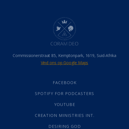
Belonings
(4)
Dood
(26)
Hel
(21)
Hemel
(31)
Israel
(14)
Millennium
(1)
Oordeelsdag
(19)
Verheerlikte liggaam
(3)
Commissionerstraat 85, Kemptonpark, 1619, Suid-Afrika
Wederkoms
(27)
Vind ons op Google Maps
Gebed
(87)
Dankbaarheid
(5)
Die Onse Vader
(12)
FACEBOOK
Vas
(2)
SPOTIFY FOR PODCASTERS
God
(392)
Afgode
(23)
YOUTUBE
Tien Plae
(5)
CREATION MINISTRIES INT.
Almag
(1)
Alomteenwoordig
(4)
DESIRING GOD