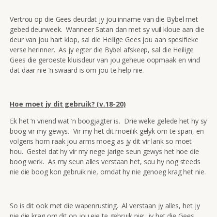
Vertrou op die Gees deurdat jy jou inname van die Bybel met
gebed deurweek. Wanneer Satan dan met sy vuil kloue aan die
deur van jou hart klop, sal die Heilige Gees jou aan spesifieke
verse herinner. As jy egter die Bybel afskeep, sal die Heilige
Gees die geroeste kluisdeur van jou geheue oopmaak en vind
dat daar nie ‘n swaard is om jou te help nie.
Hoe moet jy dit gebruik? (v.18-20)
Ek het ‘n vriend wat ‘n boogjagter is. Drie weke gelede het hy sy
boog vir my gewys. Vir my het dit moeilik gelyk om te span, en
volgens hom raak jou arms moeg as jy dit vir lank so moet
hou. Gestel dat hy vir my nege jarige seun gewys het hoe die
boog werk. As my seun alles verstaan het, sou hy nog steeds
nie die boog kon gebruik nie, omdat hy nie genoeg krag het nie.
So is dit ook met die wapenrusting. Al verstaan jy alles, het jy
nie die krag om dit op jou eie te gebruik nie: jy het die Gees