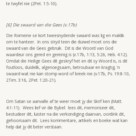
te twyfel nie (2Pet. 1:5-10).
[6] Die swaard van die Gees (v.17b)
Die Romeine se kort tweesnydende swaard was lig en maklik
om te hanteer. In ons stryd teen die duiwel moet ons die
swaard van die Gees gebruik. Dit is die Woord van God
waardeur ons gered en gereinig is (v.17b, 1:13, 5:26, Heb. 4:12).
Omdat die Heilige Gees dit geskryf het en dit sy Woord is, is dit
foutloos, duidelik, algenoegsaam, betroubaar en kragtig, ‘n
swaard wat nie kan stomp word of breek nie (v.17b, Ps. 19:8-10,
2Tim. 3:16, 2Pet. 1:20-21).
Om Satan se aanvalle af te weer moet jy die Skrif ken (Matt.
4:1-11). Wees lief vir die Bybel: lees dit, memoriseer dit,
bestudeer dit, luister na die verkondiging daarvan, oordink dit,
gehoorsaam dit. Lees kommentare, artikels en boeke wat kan
help dat jy dit beter verstaan.