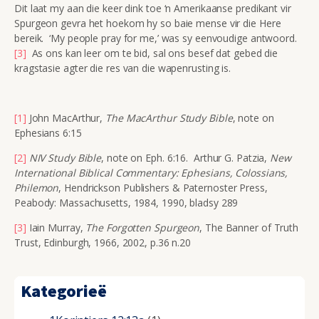
Dit laat my aan die keer dink toe ‘n Amerikaanse predikant vir
Spurgeon gevra het hoekom hy so baie mense vir die Here
bereik. ‘My people pray for me,’ was sy eenvoudige antwoord.
[3]
As ons kan leer om te bid, sal ons besef dat gebed die
kragstasie agter die res van die wapenrusting is.
[1]
John MacArthur,
The MacArthur Study Bible
, note on
Ephesians 6:15
[2]
NIV Study Bible
, note on Eph. 6:16. Arthur G. Patzia,
New
International Biblical Commentary: Ephesians, Colossians,
Philemon
, Hendrickson Publishers & Paternoster Press,
Peabody: Massachusetts, 1984, 1990, bladsy 289
[3]
Iain Murray,
The Forgotten Spurgeon
, The Banner of Truth
Trust, Edinburgh, 1966, 2002, p.36 n.20
Kategorieë