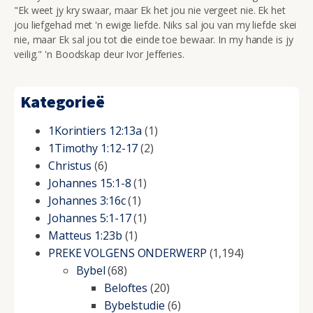
"Ek weet jy kry swaar, maar Ek het jou nie vergeet nie. Ek het
jou liefgehad met 'n ewige liefde. Niks sal jou van my liefde skei
nie, maar Ek sal jou tot die einde toe bewaar. In my hande is jy
veilig." 'n Boodskap deur Ivor Jefferies.
Kategorieë
1Korintiers 12:13a
(1)
1Timothy 1:12-17
(2)
Christus
(6)
Johannes 15:1-8
(1)
Johannes 3:16c
(1)
Johannes 5:1-17
(1)
Matteus 1:23b
(1)
PREKE VOLGENS ONDERWERP
(1,194)
Bybel
(68)
Beloftes
(20)
Bybelstudie
(6)