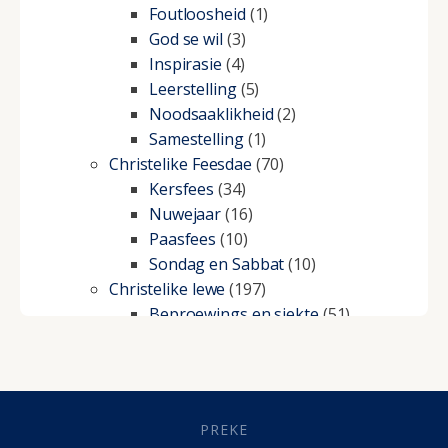
Foutloosheid
(1)
God se wil
(3)
Inspirasie
(4)
Leerstelling
(5)
Noodsaaklikheid
(2)
Samestelling
(1)
Christelike Feesdae
(70)
Kersfees
(34)
Nuwejaar
(16)
Paasfees
(10)
Sondag en Sabbat
(10)
Christelike lewe
(197)
Beproewings en siekte
(51)
Besluitneming
(6)
Dissipline
(10)
Geestelike Groei
(10)
Gehoorsaamheid
(6)
PREKE
Geld
(21)