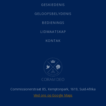
Grys Areas
(4)
GESKIEDENIS
Hofsake
(2)
GELOOFSBELYDENIS
Lewensdoel
(3)
Selfondersoek
(1)
BEDIENINGS
Vervolging
(19)
LIDMAATSKAP
Werk
(22)
Eindtyd
(142)
KONTAK
Belonings
(4)
Dood
(26)
Hel
(21)
Hemel
(31)
Israel
(14)
Millennium
(1)
Oordeelsdag
(19)
Verheerlikte liggaam
(3)
Commissionerstraat 85, Kemptonpark, 1619, Suid-Afrika
Wederkoms
(27)
Vind ons op Google Maps
Gebed
(87)
Dankbaarheid
(5)