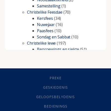
Samestelling
(1)
Christelike Feesdae
(70)
Kersfees
(34)
Nuwejaar
(16)
Paasfees
(10)
Sondag en Sabbat
(10)
Christelike lewe
(197)
Beproewings en siekte
(51)
Besluitneming
(6)
Dissipline
(10)
Geestelike Groei
(10)
Gehoorsaamheid
(6)
PREKE
Geld
(21)
Grys Areas
(4)
GESKIEDENIS
Hofsake
(2)
GELOOFSBELYDENIS
Lewensdoel
(3)
Selfondersoek
(1)
BEDIENINGS