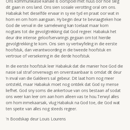
Ons kommunikasie kanale is oorspoel met nuus oor hoe sleg
dit gaan in ons land. Ons sien sosiale verotting oral om ons.
Habakuk het dieselfde ervaar in sy eie tyd en praat oor wat in
hom en om hom aangaan. Hy begin deur te bevraagteken hoe
God die verval in die samelewing kan toelaat maar kom
nogtans tot die gevolgtrekking dat God regeer. Habakuk het
deur drie intense geloofservarings gegaan om tot hierdie
gevolgtrekking te kom. Ons sien sy vertwyfeling in die eerste
hoofstuk, dan verantwoording in die tweede hoofstuk en
vertroue of versekering in die derde hoofstuk.
In die eerste hoofstuk leer Habakuk dat die manier hoe God die
nasie sal straf onverwags en onverstaanbaar is omdat dit deur
ŉ inval van die Galdeers sal gebeur. Dit laat hom nog meer
ontsteld, maar Habakuk moet nog ontdek dat God sy mense
liefhet. God sny soms die ankertoue van ons bestaan af sodat
ons weer kan leer om aan hom alleen vas te hou.Terwyl alles
om hom inmekaarsak, vlug Habakuk na God toe, die God wat
ten speite van alles nog steeds regeer.
'n Boodskap deur Louis Lourens