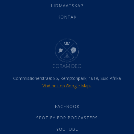
Vervolging
(19)
LIDMAATSKAP
Werk
(22)
Eindtyd
(142)
KONTAK
Belonings
(4)
Dood
(26)
Hel
(21)
Hemel
(31)
Israel
(14)
Millennium
(1)
Oordeelsdag
(19)
Verheerlikte liggaam
(3)
Commissionerstraat 85, Kemptonpark, 1619, Suid-Afrika
Wederkoms
(27)
Vind ons op Google Maps
Gebed
(87)
Dankbaarheid
(5)
Die Onse Vader
(12)
FACEBOOK
Vas
(2)
SPOTIFY FOR PODCASTERS
God
(392)
Afgode
(23)
YOUTUBE