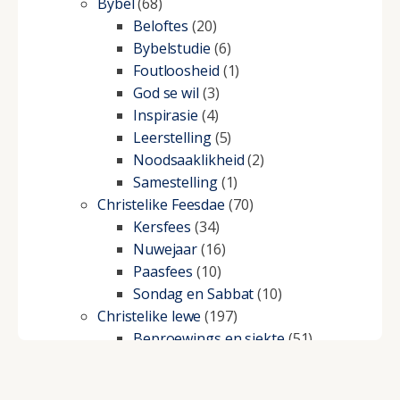
Bybel
(68)
Beloftes
(20)
Bybelstudie
(6)
Foutloosheid
(1)
God se wil
(3)
Inspirasie
(4)
Leerstelling
(5)
Noodsaaklikheid
(2)
Samestelling
(1)
Christelike Feesdae
(70)
Kersfees
(34)
Nuwejaar
(16)
Paasfees
(10)
Sondag en Sabbat
(10)
Christelike lewe
(197)
Beproewings en siekte
(51)
Besluitneming
(6)
Dissipline
(10)