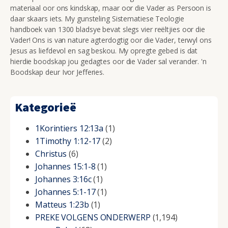
materiaal oor ons kindskap, maar oor die Vader as Persoon is
daar skaars iets. My gunsteling Sistematiese Teologie
handboek van 1300 bladsye bevat slegs vier reëltjies oor die
Vader! Ons is van nature agterdogtig oor die Vader, terwyl ons
Jesus as liefdevol en sag beskou. My opregte gebed is dat
hierdie boodskap jou gedagtes oor die Vader sal verander. 'n
Boodskap deur Ivor Jefferies.
Kategorieë
1Korintiers 12:13a
(1)
1Timothy 1:12-17
(2)
Christus
(6)
Johannes 15:1-8
(1)
Johannes 3:16c
(1)
Johannes 5:1-17
(1)
Matteus 1:23b
(1)
PREKE VOLGENS ONDERWERP
(1,194)