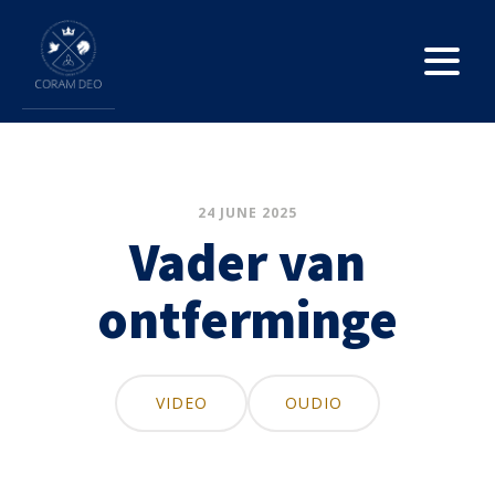
24 JUNE 2025
Vader van
ontferminge
VIDEO
OUDIO