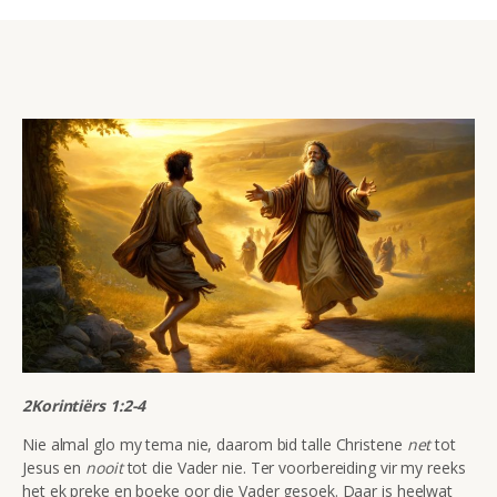
2Korintiërs 1:2-4
Nie almal glo my tema nie, daarom bid talle Christene
net
tot
Jesus en
nooit
tot die Vader nie. Ter voorbereiding vir my reeks
het ek preke en boeke oor die Vader gesoek. Daar is heelwat