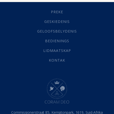
Geestelike Groei
(10)
Gehoorsaamheid
(6)
PREKE
Geld
(21)
Grys Areas
(4)
GESKIEDENIS
Hofsake
(2)
GELOOFSBELYDENIS
Lewensdoel
(3)
Selfondersoek
(1)
BEDIENINGS
Vervolging
(19)
LIDMAATSKAP
Werk
(22)
Eindtyd
(142)
KONTAK
Belonings
(4)
Dood
(26)
Hel
(21)
Hemel
(31)
Israel
(14)
Millennium
(1)
Oordeelsdag
(19)
Verheerlikte liggaam
(3)
Commissionerstraat 85, Kemptonpark, 1619, Suid-Afrika