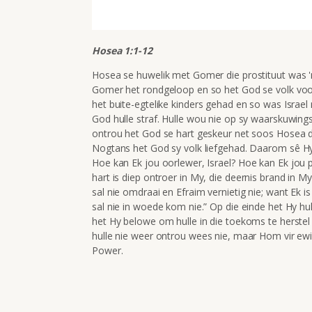
Hosea 1:1-12
Hosea se huwelik met Gomer die prostituut was 'n
Gomer het rondgeloop en so het God se volk vo
het buite-egtelike kinders gehad en so was Israel
God hulle straf. Hulle wou nie op sy waarskuwings 
ontrou het God se hart geskeur net soos Hosea 
Nogtans het God sy volk liefgehad. Daarom
sê Hy
Hoe kan Ek jou oorlewer, Israel?
Hoe kan Ek jou
hart is diep ontroer in My,
die deernis brand in M
sal nie omdraai en Efraim
vernietig nie;
want Ek is
sal nie in woede kom nie.” Op die einde het Hy hu
het Hy belowe om hulle in die toekoms te herstel 
hulle nie weer ontrou wees nie, maar Hom vir ewig
Power.