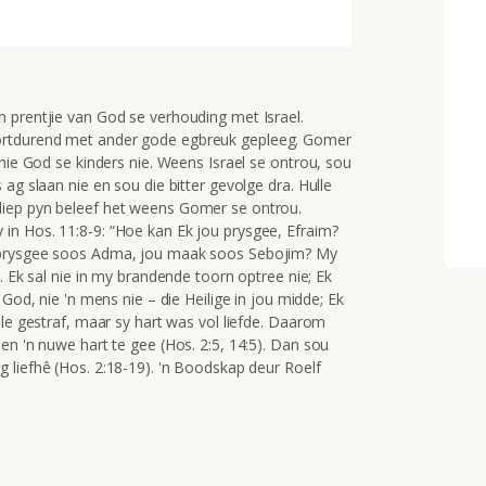
 prentjie van God se verhouding met Israel.
ortdurend met ander gode egbreuk gepleeg. Gomer
 nie God se kinders nie. Weens Israel se ontrou, sou
ag slaan nie en sou die bitter gevolge dra. Hulle
diep pyn beleef het weens Gomer se ontrou.
 in Hos. 11:8-9:
“Hoe kan Ek jou prysgee, Efraim?
 prysgee soos Adma,
jou maak soos Sebojim?
My
y.
Ek sal nie in my brandende toorn
optree nie;
Ek
 God, nie 'n mens nie –
die Heilige in jou midde;
Ek
lle gestraf, maar sy hart was vol liefde. Daarom
en 'n nuwe hart te gee (Hos. 2:5, 14:5). Dan sou
 liefh
ê (Hos. 2:18-19). 'n Boodskap deur Roelf