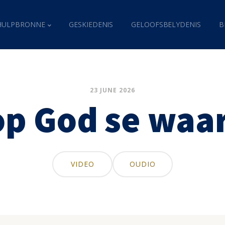
HULPBRONNE
GESKIEDENIS
GELOOFSBELYDENIS
B
23 JUNE 2026
op God se wa
VIDEO
OUDIO