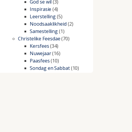
God se wil
(3)
Inspirasie
(4)
Leerstelling
(5)
Noodsaaklikheid
(2)
Samestelling
(1)
Christelike Feesdae
(70)
Kersfees
(34)
Nuwejaar
(16)
Paasfees
(10)
Sondag en Sabbat
(10)
Christelike lewe
(197)
Beproewings en siekte
(51)
Besluitneming
(6)
Dissipline
(10)
Geestelike Groei
(10)
Gehoorsaamheid
(6)
Geld
(21)