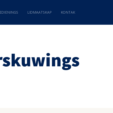
EDIENINGS
LIDMAATSKAP
KONTAK
arskuwings