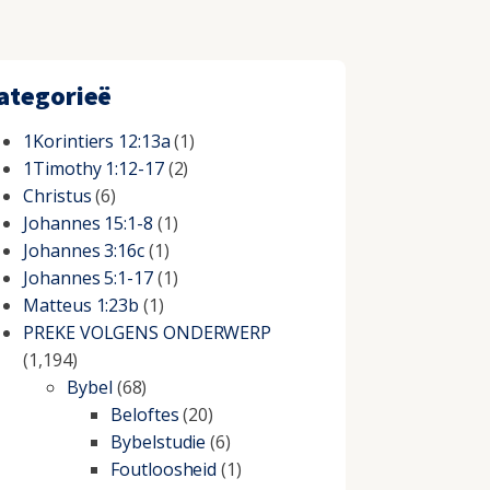
ategorieë
1Korintiers 12:13a
(1)
1Timothy 1:12-17
(2)
Christus
(6)
Johannes 15:1-8
(1)
Johannes 3:16c
(1)
Johannes 5:1-17
(1)
Matteus 1:23b
(1)
PREKE VOLGENS ONDERWERP
(1,194)
Bybel
(68)
Beloftes
(20)
Bybelstudie
(6)
Foutloosheid
(1)